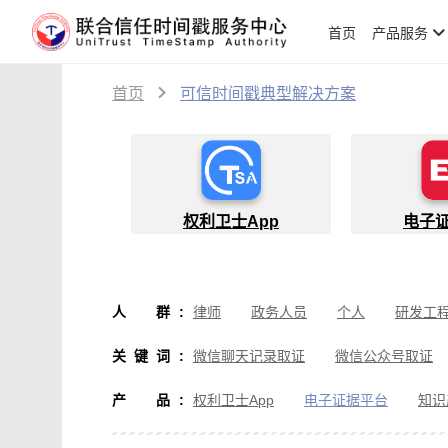
首页
产品服务
首页
可信时间戳典型解决方案
权利卫士App
电子
人群
:
律师
政务人员
个人
研发工
物流人员
创作者
设计师
软
关键词
:
微信聊天记录取证
微信公众号取证
微信取证
通讯软件取证
办公软
产品
:
权利卫士App
电子证据平台
知识
房产纠纷取证
行政执法取证
假
音视频侵权取证
直播取证
影视