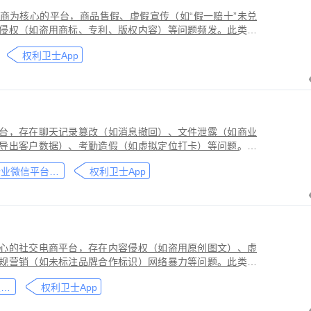
商为核心的平台，商品售假、虚假宣传（如“假一赔十”未兑
侵权（如盗用商标、专利、版权内容）等问题频发。此类行
侵害品牌方知识产权，导致维权难度高、证据链易被篡改或
权利卫士App
台，存在聊天记录篡改（如消息撤回）、文件泄露（如商业
导出客户数据）、考勤造假（如虚拟定位打卡）等问题。此
劳动法规，甚至构成刑事犯罪。因企业微信具有组织架构管
企业微信平台取证教程
权利卫士App
维权需系统性取证策略。通过权利卫士「录屏取证」功能，
行全流程防篡改存证，生成的《可信时间戳认证证书》在司
作操作参考，实际取证需结合案件具体情况，建议必要时咨
心的社交电商平台，存在内容侵权（如盗用原创图文）、虚
规营销（如未标注品牌合作标识）网络暴力等问题。此类行
能误导消费者购买决策，因平台内容编辑频繁、交易链路隐
小红书平台取证教程
权利卫士App