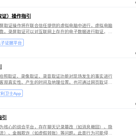
取证）操作指引
屏取证操作将在联合信任提供的虚拟电脑中进行，虚拟电脑
靠。录屏取证可以对互联网上存在的电子数据进行取证、包
购物、音视频、软件代码等各类场景。
电子证据平台
引
过拍照取证、录像取证、录音取证功能对现场发生的事实进行
客观真实性、产生的时间及地理位置。也可通过网页取证、
事实进行固化保全，证明网络上证据的来源真实性、内容完
利卫士App
指引
为核心的综合平台，存在聊天记录篡改（如消息撤回）、隐
流）、金融欺诈（如虚假转账）等问题。此类行为可能侵犯