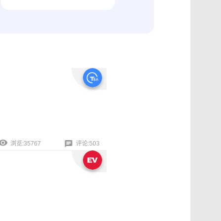
纠纷取证
电商购物与线下收货、封存取证
浏览:35767
评论:503