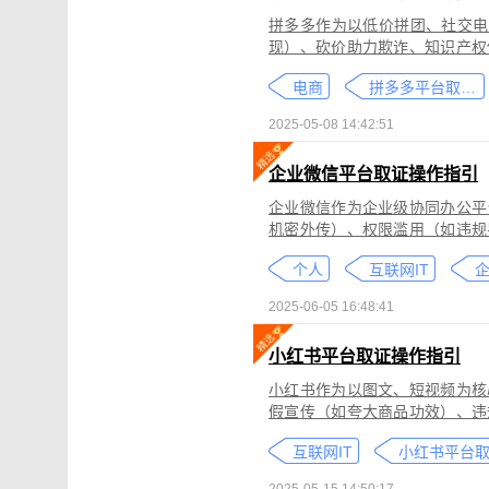
拼多多作为以低价拼团、社交电
现）、砍价助力欺诈、知识产权
为不仅损害消费者权益，还严重
电商
拼多多平台取证教程
删除。
2025-05-08 14:42:51
企业微信平台取证操作指引
企业微信作为企业级协同办公平
机密外传）、权限滥用（如违规
类行为可能侵犯商业秘密、违反
个人
互联网IT
控严格、数据权限分层等特性，
可对企业微信平台的侵权行为进
2025-06-05 16:48:41
法实践中被广泛认可。本指引仅
询专业律师。
小红书平台取证操作指引
小红书作为以图文、短视频为核
假宣传（如夸大商品功效）、违
为不仅损害原创作者权益，还可
互联网IT
蔽，维权难度较高。