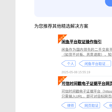
腾讯会议取证
影视剧版权保护与侵权
微信小程序取证
微信视频号取证
为您推荐其他精选解决方案
闲鱼平台取证操作指引
闲鱼作为国内领先的二手交易
（如货不对板、恶意退款）、知
为不仅损害消费者权益，还可能
个人
闲鱼平台取证教程
态性强而难度较高。
2025-05-08 15:55:19
可信时间戳电子证据平台网
可信时间戳电子证据平台（https:
只需输入URL，即可对目标网
证可以适用于著作权侵权取证、
律师
网页取证
取证、合同纠纷取证等各类场景