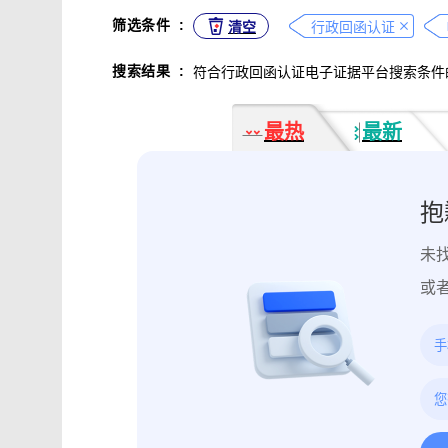
不正当竞争取证
专利侵权取证
筛选条件
:
清空
行政回函认证
违法广告监管取证
行政处罚取证
搜索结果
:
符合行政回函认证电子证据平台搜索条件
互动内容取证
活动过程取证
作
电子合同签署
电子邮件认证
软
最热
最新
数据资产确权
模具确权
元宇宙
电子证据核验
监控影像认证
法
行政文书认证
工作日志认证
原
抱
药物研发确权
临床试验确权
项
未
投诉纠纷取证
电子单据签署
库
催款通知单签署
劳动合同签署
或
造谣诽谤取证
网页取证
录屏取
饿了么平台取证教程
大众点评平台取
快手平台取证教程
斗鱼平台取证
携程平台取证操作指引
钉钉平台取证
微信交易记录取证教程
飞书平台取证