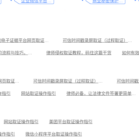
企业微信平台取证操作指引
商业秘密保护及侵权取证操作指引
可信时间戳电子证据平台网页取证操作指引
可信时间戳录屏取证（过程取证）操作指引
教你劳动争议取证的流程与技巧，让维权不再难
律师侵权取证教程，码住这篇干货
可信时间戳电子证据平台助力原创侵权取证
一文讲清可信时间戳在电子取证中的应用
取证实用指南
网络直播侵权如何高效取证，只需两步
可信时间戳电子证据平台网页取证操作指引
可信时间戳录屏取证（过程取证）操作指引
可信时间戳
电商购物发生纠纷，这份取证攻略请收好
应对侵权行为，使用可信时间戳录屏功能进行取证
作指引
网站取证操作指引
律师必备，让法律文件签署更简单、更安全的指南
操作指引
小红书平台取证操作指引
美团平台取证操作指引
可信时间戳知识产权保护平台为庭审影像资料提供安全保障
抖音平台取证操作指引
网站取证操作指引
美团平台取证操作指引
操作指引
微信小程序平台取证操作指引