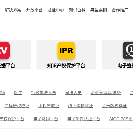
解决方案
开放平台
验证中心
知识百科
典型案例
合作推广
证据平台
知识产权保护平台
电子签
程师
医生
行政执法人员
司法人员
企业管理者/法务
件开发者
快递员
知识产权代理人
金融行业从业者
商标侵权取证
小程序取证
线下购物取证
音乐版权存证
件取证
婚姻家事取证
遗嘱继承见证
电信诈骗取证
民间借
产权保护平台
电子签约平台
电子邮件认证平台
AIGC PAS
冒伪劣取证
消费者维权
环境保护违法取证
公益诉讼取证
剧取证
劳动争议取证
网络暴力取证
电子邮件取证
侵权取