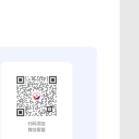
证
食品安全违法取证
取证
交易和收入取证
投放效果取证
系统操作日志认证
知识产权保护
配方确权
工业设计确权
审影像资料认证
法律文书送达
保护
专利备案认证
审计与合规认证
究确权
学术论文确权
病历记录认证
输记录取证
交接取证
签收取证
融账单签署
合作协议签署
视频直播取证
线下收货取证
证教程
淘宝平台取证教程
巴巴平台取证教程
闲鱼平台取证教程
小红书平台取证教程
PDF可信时间戳认证
扫码添加
证教程
支付宝平台取证教程
微信客服
去哪儿平台取证操作指引