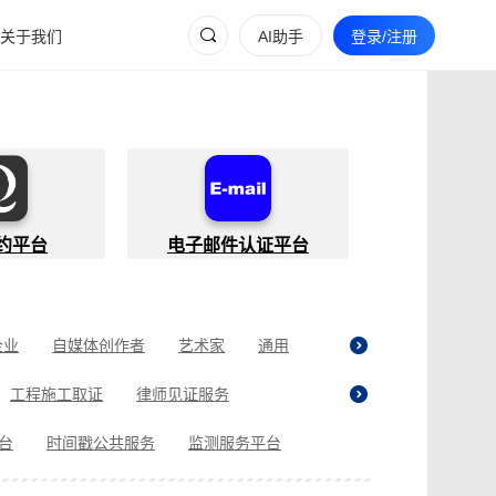
关于我们
AI助手
登录/注册
约平台
电子邮件认证平台
企业
自媒体创作者
艺术家
通用
工程施工取证
律师见证服务
贷取证
合同纠纷取证
医疗纠纷取证
平台
时间戳公共服务
监测服务平台
现场执法取证
电商购物取证
证
商标使用性证明
名誉权侵权取证