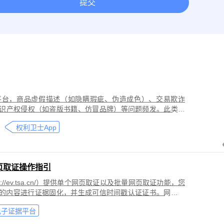
提交
取证
网络作品版权保护与侵权取证
房屋租赁纠纷取证
离婚
今日头条平台取证
美团取证
网站取证
平台，商品虚假描述（如隐瞒瑕疵、伪造成色）、交易欺诈
识产权侵权（如盗版书籍、仿冒品牌）等问题频发。此类行
导致二手商品流通市场信任度下降，维权时因证据分散、动
权利卫士App
页取证操作指引
//ev.tsa.cn/）提供单个网页取证以及批量网页取证功能，您
页的内容进行证据固化，并生成可信时间戳认证证书。网页取
商标侵权取证、公众号文章取证、网络暴力取证、行政执法
电子证据平台
。