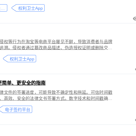
刑事犯罪。因聊天数据动态性强、加密存储复杂，维权难度
微信聊天记录取证
权利卫士App
」功能，可对微信平台的侵权行为进行全流程防篡改存证，
戳认证证书》。
侵权等行为在淘宝等电商平台屡见不鲜，导致消费者与品牌
追溯。侵权者通过篡改商品描述、伪造授权证明或删除交易
功能，可对淘宝平台的
权利卫士App
盗用知识产权）进行全流程防篡改存证，固化动态页面数据
的《可信时间戳认证证书》。本教程提供关键取证步骤、法
更简单、更安全的指南
律文件的签署进度，可能导致不确定性和拖延。可信时间戳
、高效、安全的法律文书签署方式。数字技术和时间戳确保
师提高业务效率、降低成本和风险，同时满足环保和法律合
电子签约平台
应当积极采用这种先进的电子签约技术，为客户提供更优质