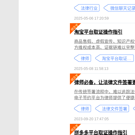
个人隐私权、财产权，甚至涉及
法律行业
较高。通过权利卫士「录屏取证
生成符合司法效力的《可信时间
2025-05-06 17:20:59
淘宝平台取证操作指引
商品售假、虚假宣传、知识产权
方维权成本高、证据链难以完整
记录规避责任，进一步加剧了维权难度。 通过权利卫士「录屏取证」
律师
淘宝平台取证教程
侵权内容（如售假、虚假宣传、
与交互操作，生成符合司法要求
2025-05-08 11:58:13
律依据及维权策略参考。
律师必备，让法律文件签署
在传统签署流程中，难以追踪法
电子签约平台为律师提供了便捷
合同的完整性和真实性，帮助律
律师
法律文件签署
规的要求。在数字化时代，律师
的服务。
2023-09-20 17:47:05
拼多多平台取证操作指引