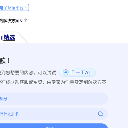
经营纠纷取证
侵犯肖像权取证
虚假宣传取证
网络违法行为取
电子证据平台
税务监管取证
电子取证
互联网取证
调查取证
网络侵权
0
个
的解决方案
品使用性证明
作品交易认证
发布时序取证
商业秘密保护
件著作权备案登记
交易数据认证
研发资料确权
工艺流程确权
精选
NFT数字藏品
著作权保护
电子档案认证
数据认证
庭
律文件认证
电子律师函认证
电子数据审计
商标保护
专利
创视频确权
原创证明
创作过程确权
数字作品认证
医学研
歉 !
目管理认证
技术文档确权
培训记录取证
医学会议取证
运
找到您想要的内容，可以试试
存管理取证
法律文件签署
商务合同签署
隐私协议签署
金
行政回函认证
借贷合同认证
通知公告认证
入职辞退认证
者在线联系客服或留资，由专家为你量身定制解决方案
证
过程取证
现场取证
风险管理
境外取证
哔哩哔哩取
证教程
京东平台取证教程
拼多多平台取证教程
1688阿里
网易云音乐取证
百度网盘取证教程
QQ音乐平台取证教程
教程
企业微信平台取证教程
微博平台取证教程
抖音平台取
教程
可信时间戳境外取证使用教程
飞猪旅行平台取证操作指引