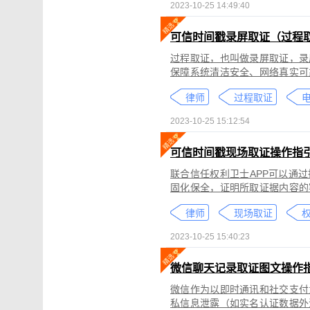
2023-10-25 14:49:40
可信时间戳录屏取证（过程
过程取证，也叫做录屏取证，录
保障系统清洁安全、网络真实可
括图片、网页、聊天记录、电商
律师
过程取证
2023-10-25 15:12:54
可信时间戳现场取证操作指
联合信任权利卫士APP可以通
固化保全，证明所取证据内容的
录屏取证功能对互联网上发生的
律师
现场取证
权
整性、时间权威性。
2023-10-25 15:40:23
微信聊天记录取证图文操作
微信作为以即时通讯和社交支付
私信息泄露（如实名认证数据外