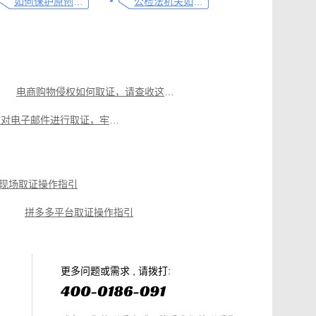
如何保护原创者的著作权，从这步开始做
公检法机关如何认证监控影像，这个方法要知道
电商购物侵权如何取证，请查收这份操作指引
如何有效对电子邮件进行取证，牢记这4点
可信时间戳电子证据平台在电子邮件取证中的应用
可信时间戳对交易和收入取证，看看具体操作教程
现场取证操作指引
监管违法广告的有效工具：可信时间戳网页取证功能
拼多多平台取证操作指引
微信聊天记录取证，收藏这篇就够
电商购物侵权如何取证，请查收这份操作指引
知识产权保护平台操作指引
更多问题或需求 , 请拨打: