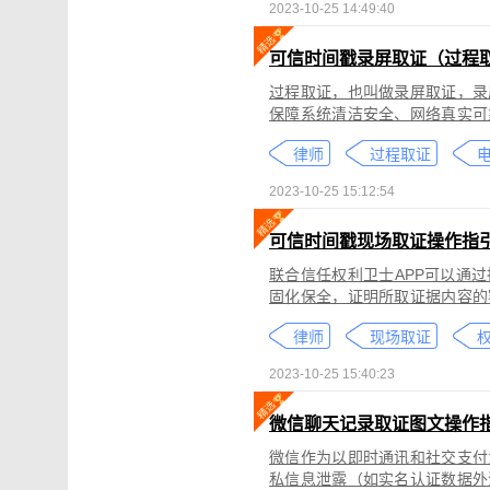
2023-10-25 14:49:40
可信时间戳录屏取证（过程
过程取证，也叫做录屏取证，录
保障系统清洁安全、网络真实可
括图片、网页、聊天记录、电商
律师
过程取证
2023-10-25 15:12:54
可信时间戳现场取证操作指
联合信任权利卫士APP可以通
固化保全，证明所取证据内容的
录屏取证功能对互联网上发生的
律师
现场取证
权
整性、时间权威性。
2023-10-25 15:40:23
微信聊天记录取证图文操作
微信作为以即时通讯和社交支付
私信息泄露（如实名认证数据外