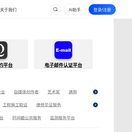
关于我们
AI助手
登录/注册
约平台
电子邮件认证平台
企业
自媒体创作者
艺术家
通用
工程施工取证
律师见证服务
贷取证
合同纠纷取证
医疗纠纷取证
平台
时间戳公共服务
监测服务平台
现场执法取证
电商购物取证
证
商标使用性证明
名誉权侵权取证