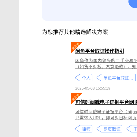
腾讯会议取证
影视剧版权保护与侵权
微信小程序取证
微信视频号取证
为您推荐其他精选解决方案
闲鱼平台取证操作指引
闲鱼作为国内领先的二手交易
（如货不对板、恶意退款）、知
为不仅损害消费者权益，还可能
个人
闲鱼平台取证教程
态性强而难度较高。
2025-05-08 15:55:19
可信时间戳电子证据平台网
可信时间戳电子证据平台（https:
只需输入URL，即可对目标网
证可以适用于著作权侵权取证、
律师
网页取证
取证、合同纠纷取证等各类场景