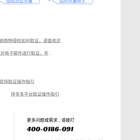
隐私协议签署操作指南
如何签署电子合同，请看这一篇文章
电商购物侵权如何取证，请查收这份操作指引
如何有效对电子邮件进行取证，牢记这4点
可信时间戳电子证据平台在电子邮件取证中的应用
可信时间戳对交易和收入取证，看看具体操作教程
现场取证操作指引
监管违法广告的有效工具：可信时间戳网页取证功能
拼多多平台取证操作指引
微信聊天记录取证，收藏这篇就够
电商购物侵权如何取证，请查收这份操作指引
知识产权保护平台操作指引
更多问题或需求 , 请拨打: