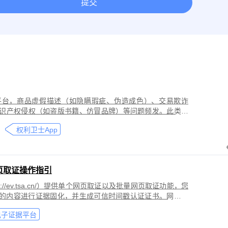
提交
取证
网络作品版权保护与侵权取证
房屋租赁纠纷取证
离婚
今日头条平台取证
美团取证
网站取证
平台，商品虚假描述（如隐瞒瑕疵、伪造成色）、交易欺诈
识产权侵权（如盗版书籍、仿冒品牌）等问题频发。此类行
导致二手商品流通市场信任度下降，维权时因证据分散、动
权利卫士App
页取证操作指引
//ev.tsa.cn/）提供单个网页取证以及批量网页取证功能，您
页的内容进行证据固化，并生成可信时间戳认证证书。网页取
商标侵权取证、公众号文章取证、网络暴力取证、行政执法
电子证据平台
。