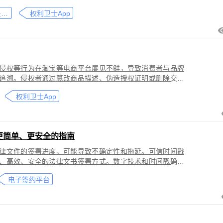
刑事犯罪。因聊天数据动态性强、加密存储复杂，维权难度
微信聊天记录取证
权利卫士App
」功能，可对微信平台的侵权行为进行全流程防篡改存证，
戳认证证书》。
侵权等行为在淘宝等电商平台屡见不鲜，导致消费者与品牌
追溯。侵权者通过篡改商品描述、伪造授权证明或删除交易
功能，可对淘宝平台的
权利卫士App
盗用知识产权）进行全流程防篡改存证，固化动态页面数据
的《可信时间戳认证证书》。本教程提供关键取证步骤、法
更简单、更安全的指南
律文件的签署进度，可能导致不确定性和拖延。可信时间戳
、高效、安全的法律文书签署方式。数字技术和时间戳确保
师提高业务效率、降低成本和风险，同时满足环保和法律合
电子签约平台
应当积极采用这种先进的电子签约技术，为客户提供更优质