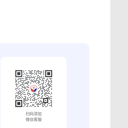
证
食品安全违法取证
取证
交易和收入取证
投放效果取证
系统操作日志认证
知识产权保护
配方确权
工业设计确权
审影像资料认证
法律文书送达
保护
专利备案认证
审计与合规认证
究确权
学术论文确权
病历记录认证
输记录取证
交接取证
签收取证
融账单签署
合作协议签署
视频直播取证
线下收货取证
证教程
淘宝平台取证教程
巴巴平台取证教程
闲鱼平台取证教程
小红书平台取证教程
PDF可信时间戳认证
扫码添加
证教程
支付宝平台取证教程
微信客服
去哪儿平台取证操作指引