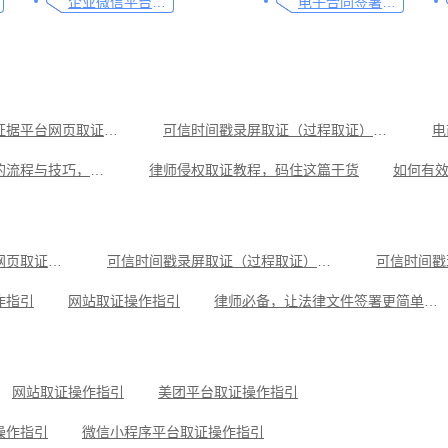
企业微信平台取证操作指引
电子合同签署这样签就有效
可信时间戳电子证据平台网页取证操作指引
可信时间戳录屏取证（过程取证）操作指引
教你劳动争议取证的流程与技巧，让维权不再难
律师侵权取证教程，码住这篇干货
可信时间戳电子证据平台助力原创侵权取证
一文讲清可信时间戳在电子取证中的应用
取证实用指南
网络直播侵权如何高效取证，只需两步
可信时间戳电子证据平台网页取证操作指引
可信时间戳录屏取证（过程取证）操作指引
可信时间戳
电商购物发生纠纷，这份取证攻略请收好
应对侵权行为，使用可信时间戳录屏功能进行取证
作指引
网站取证操作指引
律师必备，让法律文件签署更简单、更安全的指南
操作指引
小红书平台取证操作指引
美团平台取证操作指引
可信时间戳知识产权保护平台为庭审影像资料提供安全保障
抖音平台取证操作指引
网站取证操作指引
美团平台取证操作指引
操作指引
微信小程序平台取证操作指引