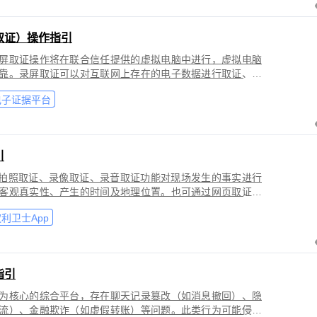
取证）操作指引
屏取证操作将在联合信任提供的虚拟电脑中进行，虚拟电脑
靠。录屏取证可以对互联网上存在的电子数据进行取证、包
购物、音视频、软件代码等各类场景。
电子证据平台
引
过拍照取证、录像取证、录音取证功能对现场发生的事实进行
客观真实性、产生的时间及地理位置。也可通过网页取证、
事实进行固化保全，证明网络上证据的来源真实性、内容完
利卫士App
指引
为核心的综合平台，存在聊天记录篡改（如消息撤回）、隐
流）、金融欺诈（如虚假转账）等问题。此类行为可能侵犯