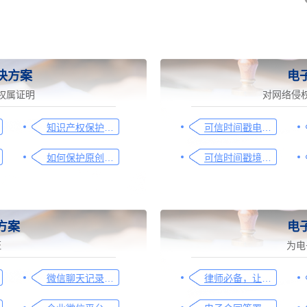
决方案
电
权属证明
对网络侵
知识产权保护平台操作指引
可信时间戳电子证据平台网页取证操作指引
如何保护原创者的著作权，从这步开始做
可信时间戳境外取证使用教程
方案
电
证
为电
微信聊天记录取证图文操作指引
律师必备，让法律文件签署更简单、更安全的指南