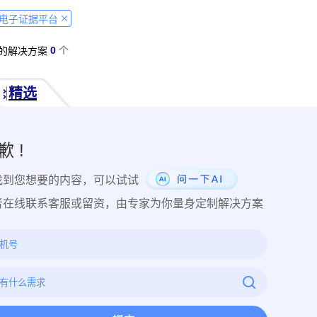
经营纠纷取证
侵犯肖像权取证
虚假宣传取证
网络违法行为取
电子证据平台
税务监管取证
电子取证
互联网取证
调查取证
网络侵权
0
个
的解决方案
品使用性证明
作品交易认证
发布时序取证
商业秘密保护
件著作权备案登记
交易数据认证
研发资料确权
工艺流程确权
精选
NFT数字藏品
著作权保护
电子档案认证
数据认证
庭
律文件认证
电子律师函认证
电子数据审计
商标保护
专利
创视频确权
原创证明
创作过程确权
数字作品认证
医学研
歉 !
目管理认证
技术文档确权
培训记录取证
医学会议取证
运
找到您想要的内容，可以试试
存管理取证
法律文件签署
商务合同签署
隐私协议签署
金
行政回函认证
借贷合同认证
通知公告认证
入职辞退认证
者在线联系客服或留资，由专家为你量身定制解决方案
证
过程取证
现场取证
风险管理
境外取证
哔哩哔哩取
证教程
京东平台取证教程
拼多多平台取证教程
1688阿里
网易云音乐取证
百度网盘取证教程
QQ音乐平台取证教程
教程
企业微信平台取证教程
微博平台取证教程
抖音平台取
教程
可信时间戳境外取证使用教程
飞猪旅行平台取证操作指引