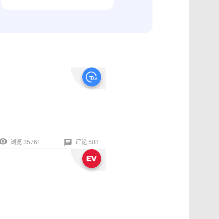
纠纷取证
电商购物与线下收货、封存取证
浏览:35761
评论:503