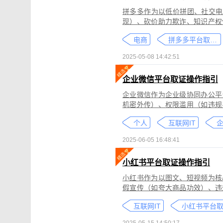
拼多多作为以低价拼团、社交电
现）、砍价助力欺诈、知识产权
为不仅损害消费者权益，还严重
电商
拼多多平台取证教程
删除。
2025-05-08 14:42:51
企业微信平台取证操作指引
企业微信作为企业级协同办公平
机密外传）、权限滥用（如违规
类行为可能侵犯商业秘密、违反
个人
互联网IT
控严格、数据权限分层等特性，
可对企业微信平台的侵权行为进
2025-06-05 16:48:41
法实践中被广泛认可。本指引仅
询专业律师。
小红书平台取证操作指引
小红书作为以图文、短视频为核
假宣传（如夸大商品功效）、违
为不仅损害原创作者权益，还可
互联网IT
蔽，维权难度较高。