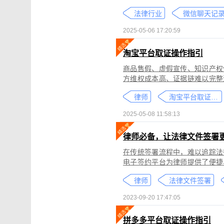
个人隐私权、财产权，甚至涉及
法律行业
较高。通过权利卫士「录屏取证
生成符合司法效力的《可信时间
2025-05-06 17:20:59
淘宝平台取证操作指引
商品售假、虚假宣传、知识产权
方维权成本高、证据链难以完整
记录规避责任，进一步加剧了维权难度。 通过权利卫士「录屏取证」
律师
淘宝平台取证教程
侵权内容（如售假、虚假宣传、
与交互操作，生成符合司法要求
2025-05-08 11:58:13
律依据及维权策略参考。
律师必备，让法律文件签署
在传统签署流程中，难以追踪法
电子签约平台为律师提供了便捷
合同的完整性和真实性，帮助律
律师
法律文件签署
规的要求。在数字化时代，律师
的服务。
2023-09-20 17:47:05
拼多多平台取证操作指引