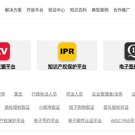
解决方案
开放平台
验证中心
知识百科
典型案例
合作推广
证据平台
知识产权保护平台
电子签
程师
医生
行政执法人员
司法人员
企业管理者/法务
件开发者
快递员
知识产权代理人
金融行业从业者
商标侵权取证
小程序取证
线下购物取证
音乐版权存证
件取证
婚姻家事取证
遗嘱继承见证
电信诈骗取证
民间借
产权保护平台
电子签约平台
电子邮件认证平台
AIGC PAS
冒伪劣取证
消费者维权
环境保护违法取证
公益诉讼取证
剧取证
劳动争议取证
网络暴力取证
电子邮件取证
侵权取