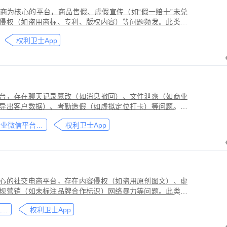
商为核心的平台，商品售假、虚假宣传（如“假一赔十”未兑
侵权（如盗用商标、专利、版权内容）等问题频发。此类行
侵害品牌方知识产权，导致维权难度高、证据链易被篡改或
权利卫士App
台，存在聊天记录篡改（如消息撤回）、文件泄露（如商业
导出客户数据）、考勤造假（如虚拟定位打卡）等问题。此
劳动法规，甚至构成刑事犯罪。因企业微信具有组织架构管
企业微信平台取证教程
权利卫士App
维权需系统性取证策略。通过权利卫士「录屏取证」功能，
行全流程防篡改存证，生成的《可信时间戳认证证书》在司
作操作参考，实际取证需结合案件具体情况，建议必要时咨
心的社交电商平台，存在内容侵权（如盗用原创图文）、虚
规营销（如未标注品牌合作标识）网络暴力等问题。此类行
能误导消费者购买决策，因平台内容编辑频繁、交易链路隐
小红书平台取证教程
权利卫士App