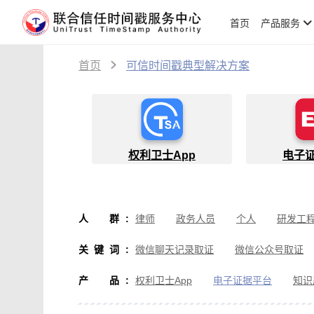
首页
产品服务
首页
可信时间戳典型解决方案
权利卫士App
电子
人群
:
律师
政务人员
个人
研发工
物流人员
创作者
设计师
软
关键词
:
微信聊天记录取证
微信公众号取证
微信取证
通讯软件取证
办公软
产品
:
权利卫士App
电子证据平台
知识
房产纠纷取证
行政执法取证
假
音视频侵权取证
直播取证
影视