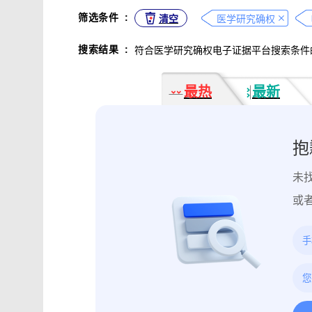
不正当竞争取证
专利侵权取证
筛选条件
:
清空
医学研究确权
违法广告监管取证
行政处罚取证
搜索结果
:
符合医学研究确权电子证据平台搜索条件
互动内容取证
活动过程取证
作
电子合同签署
电子邮件认证
软
最热
最新
数据资产确权
模具确权
元宇宙
电子证据核验
监控影像认证
法
行政文书认证
工作日志认证
原
抱
药物研发确权
临床试验确权
项
未
投诉纠纷取证
电子单据签署
库
催款通知单签署
劳动合同签署
或
造谣诽谤取证
网页取证
录屏取
饿了么平台取证教程
大众点评平台取
快手平台取证教程
斗鱼平台取证
携程平台取证操作指引
钉钉平台取证
微信交易记录取证教程
飞书平台取证