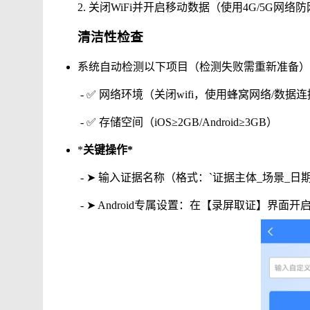
2.
关闭
WiFi
并开启移动数据（使用
4G/5G
网络防
清洁性检查
系统自动检测以下项目（检测失败需重新准备）
-
✅ 网络环境（关闭
wifi
，使用蜂窝网络
/
数据连
-
✅ 存储空间（
iOS
≥
2GB/Android
≥
3GB
）
​*
关键操作
*
-
➤ 输入证据名称（格式：
`
证据主体
_
场景
_
日
-
➤
Android
专属设置：在【录屏取证】界面开