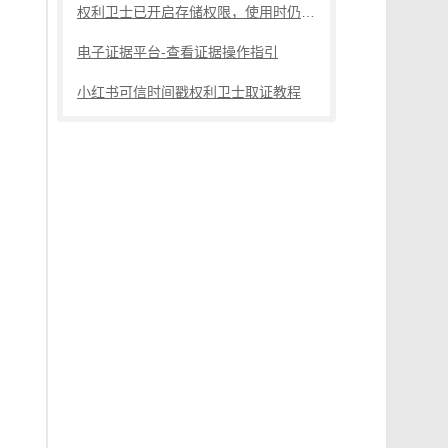
权利卫士已开启存储权限，使用时仍提示未开启，怎么办？
电子证据平台-查看证据操作指引
小红书可信时间戳权利卫士取证教程