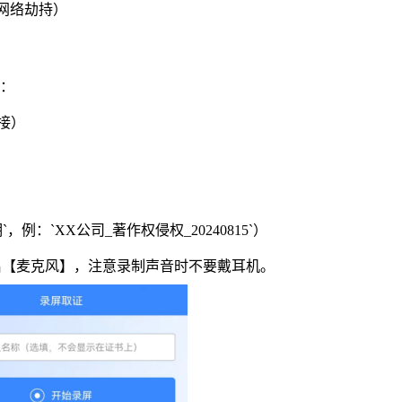
网络劫持）
：
接）
期
`
，例：
`XX
公司
_
著作权侵权
_20240815`
）
启【麦克风】，注意录制声音时不要戴耳机。