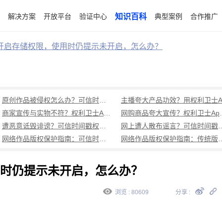
解决方案
开放平台
验证中心
知识百科
典型案例
合作推广
开启存储权限，使用时仍提示未开启，怎么办？
原创作品被侵权怎么办？可信时间戳+权利卫士App全流程证据保留攻略
商家宣传与实物不符？权利卫士App取证维权全攻略
网购商品夸大宣传
遭恶意诋毁诽谤？可信时间戳权利卫士高效取证维权攻略
网上遭人散布谣言？可信时间戳
网络作品版权保护指南：可信时间戳平台与权利卫士App实操攻略
网络作品版权保护指南：传统版权登记周期长、成本高，可
时仍提示未开启，怎么办？
浏览 : 80609
分享 :