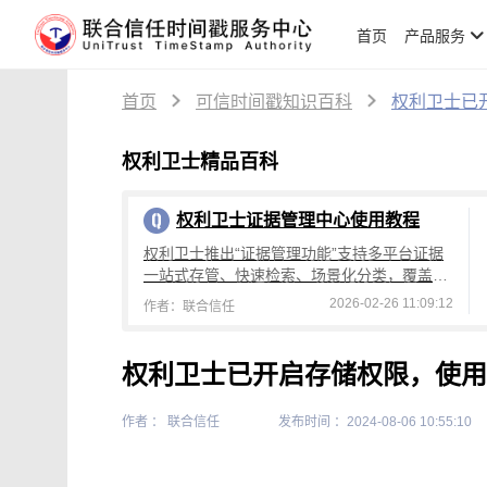
首页
产品服务
首页
可信时间戳知识百科
权利卫士已
权利卫士精品百科
权利卫士证据管理中心使用教程
权利卫士推出“证据管理功能”支持多平台证据
一站式存管、快速检索、场景化分类，覆盖主/
子账号权限管理，为取证维权筑牢管理防线。
2026-02-26 11:09:12
作者：联合信任
权利卫士已开启存储权限，使用
作者 ： 联合信任
发布时间 ：2024-08-06 10:55:10