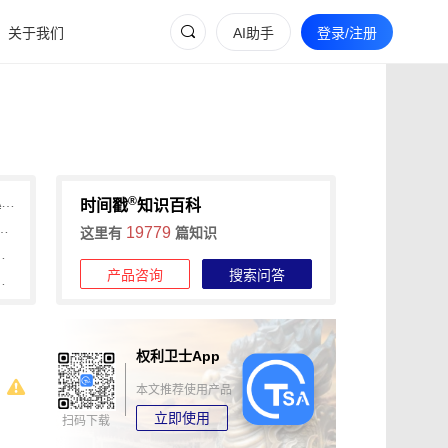
关于我们
AI助手
登录/注册
®
主播夸大产品功效？用权利卫士App+可信时间戳认证快速取证维权
时间戳
知识百科
？权利卫士App录屏取证全攻略
19779
这里有
篇知识
权利卫士合法取证全攻略
产品咨询
搜索问答
信时间戳认证+权利卫士App动态维权全攻略
权利卫士App
本文推荐使用产品
立即使用
扫码下载