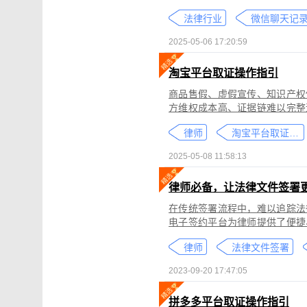
个人隐私权、财产权，甚至涉及
法律行业
较高。通过权利卫士「录屏取证
生成符合司法效力的《可信时间
2025-05-06 17:20:59
淘宝平台取证操作指引
商品售假、虚假宣传、知识产权
方维权成本高、证据链难以完整
记录规避责任，进一步加剧了维权难度。 通过权利卫士「录屏取证」
律师
淘宝平台取证教程
侵权内容（如售假、虚假宣传、
与交互操作，生成符合司法要求
2025-05-08 11:58:13
律依据及维权策略参考。
律师必备，让法律文件签署
在传统签署流程中，难以追踪法
电子签约平台为律师提供了便捷
合同的完整性和真实性，帮助律
律师
法律文件签署
规的要求。在数字化时代，律师
的服务。
2023-09-20 17:47:05
拼多多平台取证操作指引