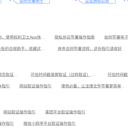
如何签署电子合同，请看这一篇文章
企业通知公告的合规助手，收藏这篇指南就够了
遇到医疗纠纷，使用权利卫士App快速取证
隐私协议签署操作指南
如何签署电
企业通知公告的合规助手，收藏这篇指南就够了
商务合同签署流程，这份指引请收好
有效保护企业商业秘密：可信时间戳知识产权保护平台
企业如何对电子邮件进行认证，收藏这篇文章
合作协议签署，可信时间戳电子签约平台指南
保障劳动合同签署合法有效，只需这几步
可信时间戳电子证据平台网页取证操作指引
可信时间戳录屏取证（过程取证）操作指引
可信时间戳
可信时间戳电子证据平台网页取证操作指引
可信时间戳录屏取证（过程取证）操作指引
可信时间戳
作指引
网站取证操作指引
律师必备，让法律文件签署更简单、更安全的指南
操作指引
小红书平台取证操作指引
美团平台取证操作指引
可信时间戳知识产权保护平台为庭审影像资料提供安全保障
抖音平台取证操作指引
网站取证操作指引
美团平台取证操作指引
操作指引
微信小程序平台取证操作指引