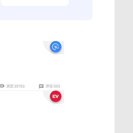
纠纷取证
电商购物与线下收货、封存取证
浏览:35763
评论:503