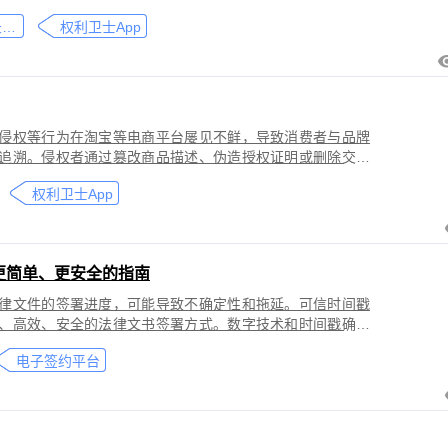
刑事犯罪。因聊天数据动态性强、加密存储复杂，维权难度
微信聊天记录取证
权利卫士App
」功能，可对微信平台的侵权行为进行全流程防篡改存证，
戳认证证书》。
侵权等行为在淘宝等电商平台屡见不鲜，导致消费者与品牌
追溯。侵权者通过篡改商品描述、伪造授权证明或删除交易
功能，可对淘宝平台的
权利卫士App
盗用知识产权）进行全流程防篡改存证，固化动态页面数据
的《可信时间戳认证证书》。本教程提供关键取证步骤、法
更简单、更安全的指南
律文件的签署进度，可能导致不确定性和拖延。可信时间戳
、高效、安全的法律文书签署方式。数字技术和时间戳确保
师提高业务效率、降低成本和风险，同时满足环保和法律合
电子签约平台
应当积极采用这种先进的电子签约技术，为客户提供更优质