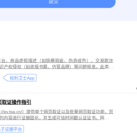
提交
取证
网络作品版权保护与侵权取证
房屋租赁纠纷取证
离婚
今日头条平台取证
美团取证
网站取证
平台，商品虚假描述（如隐瞒瑕疵、伪造成色）、交易欺诈
识产权侵权（如盗版书籍、仿冒品牌）等问题频发。此类行
导致二手商品流通市场信任度下降，维权时因证据分散、动
权利卫士App
页取证操作指引
//ev.tsa.cn/）提供单个网页取证以及批量网页取证功能，您
页的内容进行证据固化，并生成可信时间戳认证证书。网页取
商标侵权取证、公众号文章取证、网络暴力取证、行政执法
电子证据平台
。