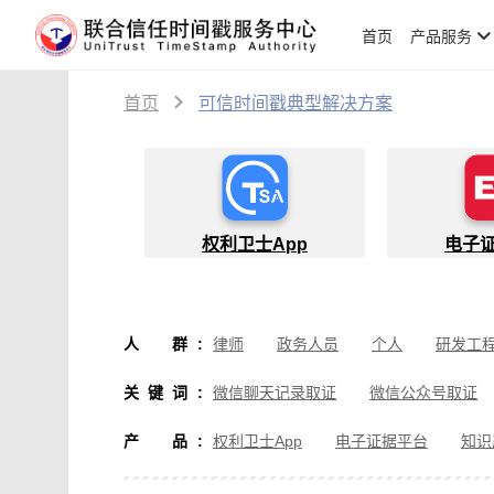
首页
产品服务
首页
可信时间戳典型解决方案
权利卫士App
电子
人群
:
律师
政务人员
个人
研发工
物流人员
创作者
设计师
软
关键词
:
微信聊天记录取证
微信公众号取证
微信取证
通讯软件取证
办公软
产品
:
权利卫士App
电子证据平台
知识
房产纠纷取证
行政执法取证
假
音视频侵权取证
直播取证
影视