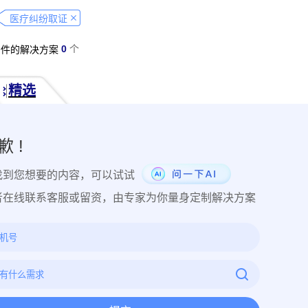
经营纠纷取证
侵犯肖像权取证
虚假宣传取证
网络违法行为取
医疗纠纷取证
税务监管取证
电子取证
互联网取证
调查取证
网络侵权
0
个
条件的解决方案
品使用性证明
作品交易认证
发布时序取证
商业秘密保护
件著作权备案登记
交易数据认证
研发资料确权
工艺流程确权
精选
NFT数字藏品
著作权保护
电子档案认证
数据认证
庭
律文件认证
电子律师函认证
电子数据审计
商标保护
专利
创视频确权
原创证明
创作过程确权
数字作品认证
医学研
歉 !
目管理认证
技术文档确权
培训记录取证
医学会议取证
运
找到您想要的内容，可以试试
存管理取证
法律文件签署
商务合同签署
隐私协议签署
金
行政回函认证
借贷合同认证
通知公告认证
入职辞退认证
者在线联系客服或留资，由专家为你量身定制解决方案
证
过程取证
现场取证
风险管理
境外取证
哔哩哔哩取
证教程
京东平台取证教程
拼多多平台取证教程
1688阿里
网易云音乐取证
百度网盘取证教程
QQ音乐平台取证教程
教程
企业微信平台取证教程
微博平台取证教程
抖音平台取
教程
可信时间戳境外取证使用教程
飞猪旅行平台取证操作指引