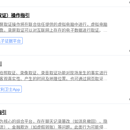
取证）操作指引
屏取证操作将在联合信任提供的虚拟电脑中进行，虚拟电脑
靠。录屏取证可以对互联网上存在的电子数据进行取证、包
购物、音视频、软件代码等各类场景。
电子证据平台
引
过拍照取证、录像取证、录音取证功能对现场发生的事实进行
客观真实性、产生的时间及地理位置。也可通过网页取证、
事实进行固化保全，证明网络上证据的来源真实性、内容完
利卫士App
指引
为核心的综合平台，存在聊天记录篡改（如消息撤回）、隐
流）、金融欺诈（如虚假转账）等问题。此类行为可能侵犯