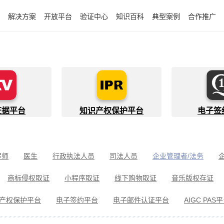
解决方案
开放平台
验证中心
知识百科
典型案例
合作推广
证据平台
知识产权保护平台
电子签
程师
医生
行政执法人员
司法人员
企业管理者/法务
件开发者
快递员
知识产权代理人
金融行业从业者
商标侵权取证
小程序取证
线下购物取证
音乐版权存证
件取证
婚姻家事取证
遗嘱继承见证
电信诈骗取证
民间借
产权保护平台
电子签约平台
电子邮件认证平台
AIGC PAS
冒伪劣取证
消费者维权
环境保护违法取证
公益诉讼取证
剧取证
劳动争议取证
网络暴力取证
电子邮件取证
侵权取