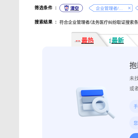
不正当竞争取证
专利侵权取证
筛选条件
:
清空
企业管理者/法务
违法广告监管取证
行政处罚取证
搜索结果
:
符合企业管理者/法务医疗纠纷取证搜索
互动内容取证
活动过程取证
作
电子合同签署
电子邮件认证
软
最热
最新
数据资产确权
模具确权
元宇宙
电子证据核验
监控影像认证
法
行政文书认证
工作日志认证
原
抱
药物研发确权
临床试验确权
项
未
投诉纠纷取证
电子单据签署
库
催款通知单签署
劳动合同签署
或
造谣诽谤取证
网页取证
录屏取
饿了么平台取证教程
大众点评平台取
快手平台取证教程
斗鱼平台取证
携程平台取证操作指引
钉钉平台取证
微信交易记录取证教程
飞书平台取证