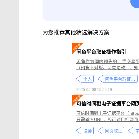
腾讯会议取证
影视剧版权保护与侵权
微信小程序取证
微信视频号取证
为您推荐其他精选解决方案
闲鱼平台取证操作指引
闲鱼作为国内领先的二手交易
（如货不对板、恶意退款）、知
为不仅损害消费者权益，还可能
个人
闲鱼平台取证教程
态性强而难度较高。
2025-05-08 15:55:19
可信时间戳电子证据平台网
可信时间戳电子证据平台（https:
只需输入URL，即可对目标网
证可以适用于著作权侵权取证、
律师
网页取证
取证、合同纠纷取证等各类场景