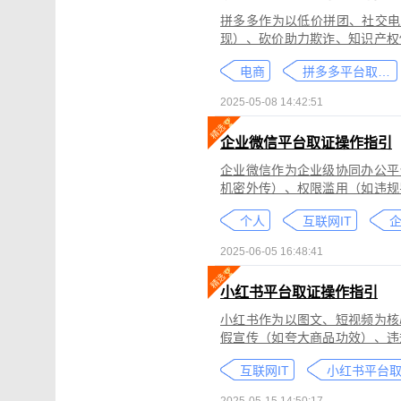
拼多多作为以低价拼团、社交电
现）、砍价助力欺诈、知识产权
为不仅损害消费者权益，还严重
电商
拼多多平台取证教程
删除。
2025-05-08 14:42:51
企业微信平台取证操作指引
企业微信作为企业级协同办公平
机密外传）、权限滥用（如违规
类行为可能侵犯商业秘密、违反
个人
互联网IT
控严格、数据权限分层等特性，
可对企业微信平台的侵权行为进
2025-06-05 16:48:41
法实践中被广泛认可。本指引仅
询专业律师。
小红书平台取证操作指引
小红书作为以图文、短视频为核
假宣传（如夸大商品功效）、违
为不仅损害原创作者权益，还可
互联网IT
蔽，维权难度较高。