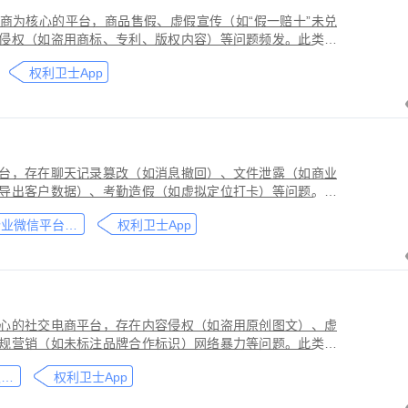
商为核心的平台，商品售假、虚假宣传（如“假一赔十”未兑
侵权（如盗用商标、专利、版权内容）等问题频发。此类行
侵害品牌方知识产权，导致维权难度高、证据链易被篡改或
权利卫士App
台，存在聊天记录篡改（如消息撤回）、文件泄露（如商业
导出客户数据）、考勤造假（如虚拟定位打卡）等问题。此
劳动法规，甚至构成刑事犯罪。因企业微信具有组织架构管
企业微信平台取证教程
权利卫士App
维权需系统性取证策略。通过权利卫士「录屏取证」功能，
行全流程防篡改存证，生成的《可信时间戳认证证书》在司
作操作参考，实际取证需结合案件具体情况，建议必要时咨
心的社交电商平台，存在内容侵权（如盗用原创图文）、虚
规营销（如未标注品牌合作标识）网络暴力等问题。此类行
能误导消费者购买决策，因平台内容编辑频繁、交易链路隐
小红书平台取证教程
权利卫士App