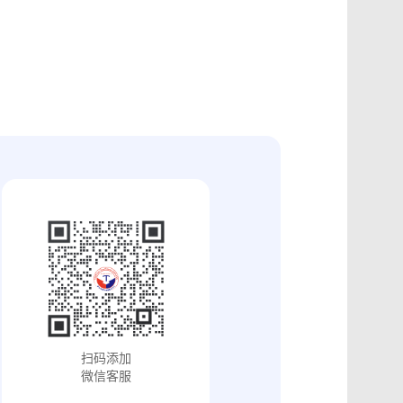
证
食品安全违法取证
取证
交易和收入取证
投放效果取证
系统操作日志认证
知识产权保护
配方确权
工业设计确权
审影像资料认证
法律文书送达
保护
专利备案认证
审计与合规认证
究确权
学术论文确权
病历记录认证
输记录取证
交接取证
签收取证
融账单签署
合作协议签署
视频直播取证
线下收货取证
证教程
淘宝平台取证教程
巴巴平台取证教程
闲鱼平台取证教程
小红书平台取证教程
PDF可信时间戳认证
扫码添加
证教程
支付宝平台取证教程
微信客服
去哪儿平台取证操作指引