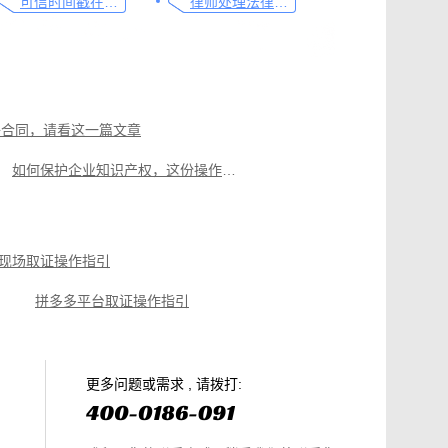
可信时间戳在法律文书送达中的实际应用
律师处理法律事务的重要工具：可信时间戳电子邮件认证
子合同，请看这一篇文章
如何保护企业知识产权，这份操作指南请查收
电子档案认证使用可信时间戳知识产权保护平台的流程
企业法务审计与合规认证：可信时间戳知识产权保护平台
现场取证操作指引
现场取证操作指引
拼多多平台取证操作指引
微信聊天记录取证，收藏这篇就够
电商购物侵权如何取证，请查收这份操作指引
知识产权保护平台操作指引
更多问题或需求 , 请拨打: