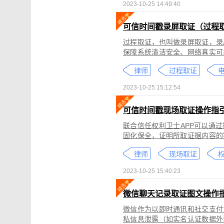
2023-10-25 14:49:40
可信时间戳录屏取证（过程
过程取证，也叫做录屏取证，录
保障系统清洁安全、网络真实可
括图片、网页、聊天记录、电商
律师
过程取证
2023-10-25 15:12:54
可信时间戳现场取证操作指
联合信任权利卫士APP可以通
固化保全，证明所取证据内容的
录屏取证功能对互联网上发生的
律师
现场取证
权
整性、时间权威性。
2023-10-25 15:40:23
微信聊天记录取证图文操作
微信作为以即时通讯和社交支付
私信息泄露（如实名认证数据外