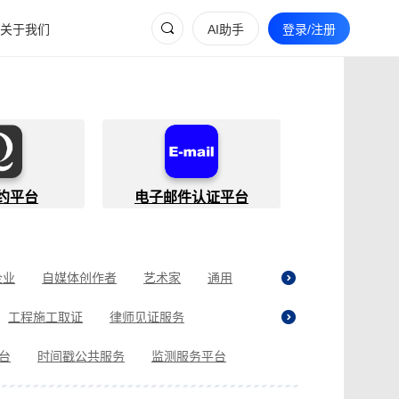
关于我们
AI助手
登录/注册
约平台
电子邮件认证平台
企业
自媒体创作者
艺术家
通用
工程施工取证
律师见证服务
贷取证
合同纠纷取证
医疗纠纷取证
平台
时间戳公共服务
监测服务平台
现场执法取证
电商购物取证
证
商标使用性证明
名誉权侵权取证