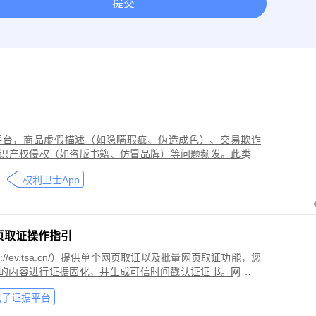
提交
取证
网络作品版权保护与侵权取证
房屋租赁纠纷取证
离婚
今日头条平台取证
美团取证
网站取证
平台，商品虚假描述（如隐瞒瑕疵、伪造成色）、交易欺诈
识产权侵权（如盗版书籍、仿冒品牌）等问题频发。此类行
导致二手商品流通市场信任度下降，维权时因证据分散、动
权利卫士App
页取证操作指引
//ev.tsa.cn/）提供单个网页取证以及批量网页取证功能，您
页的内容进行证据固化，并生成可信时间戳认证证书。网页取
商标侵权取证、公众号文章取证、网络暴力取证、行政执法
电子证据平台
。