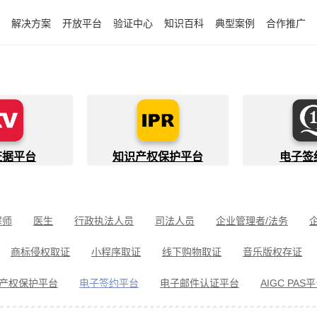
解决方案
开放平台
验证中心
知识百科
典型案例
合作推广
证据平台
知识产权保护平台
电子签
程师
医生
行政执法人员
司法人员
企业管理者/法务
件开发者
快递员
知识产权代理人
金融行业从业者
商标侵权取证
小程序取证
线下购物取证
音乐版权存证
件取证
婚姻家事取证
遗嘱继承见证
电信诈骗取证
民间借
产权保护平台
电子签约平台
电子邮件认证平台
AIGC PAS
冒伪劣取证
消费者维权
环境保护违法取证
公益诉讼取证
剧取证
劳动争议取证
网络暴力取证
电子邮件取证
侵权取