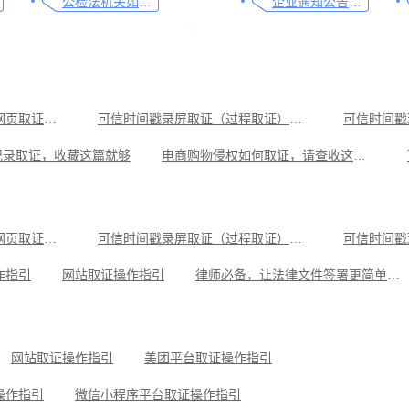
公检法机关如何认证监控影像，这个方法要知道
企业通知公告的合规助手，收藏这篇指南就够了
可信时间戳电子证据平台网页取证操作指引
可信时间戳录屏取证（过程取证）操作指引
可信时间戳
记录取证，收藏这篇就够
电商购物侵权如何取证，请查收这份操作指引
取证教程，码住这篇干货
遭遇侵权别慌，教你如何使用权利卫士对小程序取证
证实用指南
如何做好律师见证服务，看这篇就够了
可信时间戳电子证据平台网页取证操作指引
可信时间戳录屏取证（过程取证）操作指引
可信时间戳
遭遇网络暴力的取证方法，这3点非常重要
网络直播侵权如何高效取证，只需两步
作指引
网站取证操作指引
律师必备，让法律文件签署更简单、更安全的指南
操作指引
小红书平台取证操作指引
美团平台取证操作指引
可信时间戳知识产权保护平台为庭审影像资料提供安全保障
抖音平台取证操作指引
网站取证操作指引
美团平台取证操作指引
操作指引
微信小程序平台取证操作指引