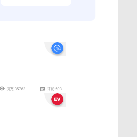
纠纷取证
电商购物与线下收货、封存取证
浏览:35762
评论:503