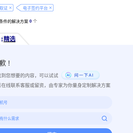
经营纠纷取证
侵犯肖像权取证
虚假宣传取证
网络违法行为取
取证
电子签约平台
税务监管取证
电子取证
互联网取证
调查取证
网络侵权
0
个
条件的解决方案
品使用性证明
作品交易认证
发布时序取证
商业秘密保护
件著作权备案登记
交易数据认证
研发资料确权
工艺流程确权
精选
NFT数字藏品
著作权保护
电子档案认证
数据认证
庭
律文件认证
电子律师函认证
电子数据审计
商标保护
专利
创视频确权
原创证明
创作过程确权
数字作品认证
医学研
歉 !
目管理认证
技术文档确权
培训记录取证
医学会议取证
运
找到您想要的内容，可以试试
存管理取证
法律文件签署
商务合同签署
隐私协议签署
金
行政回函认证
借贷合同认证
通知公告认证
入职辞退认证
者在线联系客服或留资，由专家为你量身定制解决方案
证
过程取证
现场取证
风险管理
境外取证
哔哩哔哩取
证教程
京东平台取证教程
拼多多平台取证教程
1688阿里
网易云音乐取证
百度网盘取证教程
QQ音乐平台取证教程
教程
企业微信平台取证教程
微博平台取证教程
抖音平台取
教程
可信时间戳境外取证使用教程
飞猪旅行平台取证操作指引