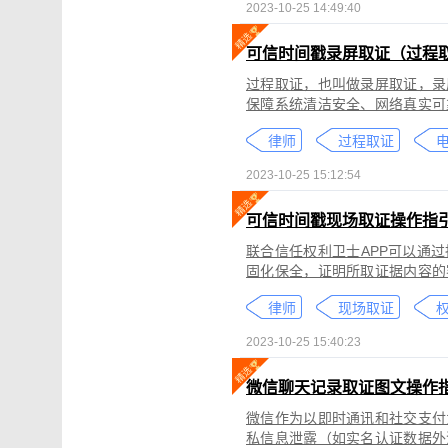
2023-10-25 14:49:40
可信时间戳录屏取证（过程
过程取证，也叫做录屏取证，录
保障系统清洁安全、网络真实可
括图片、网页、聊天记录、电商
律师
过程取证
2023-10-25 15:12:54
可信时间戳现场取证操作指
联合信任权利卫士APP可以通
固化保全，证明所取证据内容的
录屏取证功能对互联网上发生的
律师
现场取证
权
整性、时间权威性。
2023-10-25 15:40:23
微信聊天记录取证图文操作
微信作为以即时通讯和社交支付
私信息泄露（如实名认证数据外