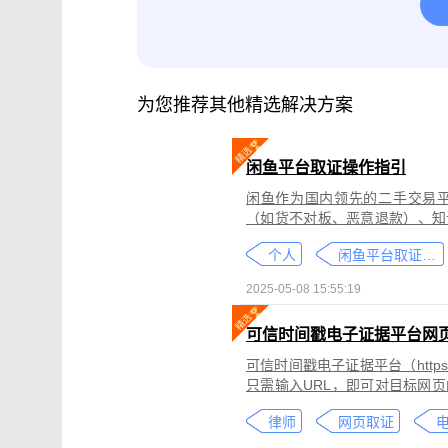
腾讯会议取证
影视剧版权保护与侵权
微信小程序取证
微信视频号取证
为您推荐其他精选解决方案
闲鱼平台取证操作指引
闲鱼作为国内领先的二手交易
（如货不对板、恶意退款）、知
为不仅损害消费者权益，还可能
个人
闲鱼平台取证教程
态性强而难度较高。
2025-05-08 15:55:19
可信时间戳电子证据平台网
可信时间戳电子证据平台（https:
只需输入URL，即可对目标网
证可以适用于著作权侵权取证、
律师
网页取证
取证、合同纠纷取证等各类场景