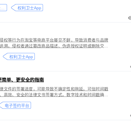
刑事犯罪。因聊天数据动态性强、加密存储复杂，维权难度
微信聊天记录取证
权利卫士App
」功能，可对微信平台的侵权行为进行全流程防篡改存证，
戳认证证书》。
侵权等行为在淘宝等电商平台屡见不鲜，导致消费者与品牌
追溯。侵权者通过篡改商品描述、伪造授权证明或删除交易
功能，可对淘宝平台的
权利卫士App
盗用知识产权）进行全流程防篡改存证，固化动态页面数据
的《可信时间戳认证证书》。本教程提供关键取证步骤、法
更简单、更安全的指南
律文件的签署进度，可能导致不确定性和拖延。可信时间戳
、高效、安全的法律文书签署方式。数字技术和时间戳确保
师提高业务效率、降低成本和风险，同时满足环保和法律合
电子签约平台
应当积极采用这种先进的电子签约技术，为客户提供更优质