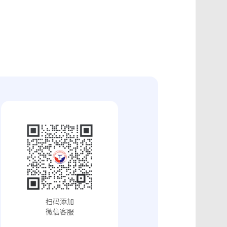
证
食品安全违法取证
取证
交易和收入取证
投放效果取证
系统操作日志认证
知识产权保护
配方确权
工业设计确权
审影像资料认证
法律文书送达
保护
专利备案认证
审计与合规认证
究确权
学术论文确权
病历记录认证
输记录取证
交接取证
签收取证
融账单签署
合作协议签署
视频直播取证
线下收货取证
证教程
淘宝平台取证教程
巴巴平台取证教程
闲鱼平台取证教程
小红书平台取证教程
PDF可信时间戳认证
扫码添加
证教程
支付宝平台取证教程
微信客服
去哪儿平台取证操作指引