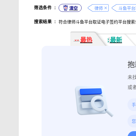
不正当竞争取证
专利侵权取证
筛选条件
:
清空
律师
斗鱼平台
违法广告监管取证
行政处罚取证
搜索结果
:
符合律师斗鱼平台取证电子签约平台搜索
互动内容取证
活动过程取证
作
电子合同签署
电子邮件认证
软
最热
最新
数据资产确权
模具确权
元宇宙
电子证据核验
监控影像认证
法
行政文书认证
工作日志认证
原
抱
药物研发确权
临床试验确权
项
未
投诉纠纷取证
电子单据签署
库
催款通知单签署
劳动合同签署
或
造谣诽谤取证
网页取证
录屏取
饿了么平台取证教程
大众点评平台取
快手平台取证教程
斗鱼平台取证
携程平台取证操作指引
钉钉平台取证
微信交易记录取证教程
飞书平台取证