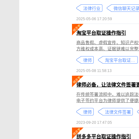
个人隐私权、财产权，甚至涉及
法律行业
较高。通过权利卫士「录屏取证
生成符合司法效力的《可信时间
2025-05-06 17:20:59
淘宝平台取证操作指引
商品售假、虚假宣传、知识产权
方维权成本高、证据链难以完整
记录规避责任，进一步加剧了维权难度。 通过权利卫士「录屏取证」
律师
淘宝平台取证教程
侵权内容（如售假、虚假宣传、
与交互操作，生成符合司法要求
2025-05-08 11:58:13
律依据及维权策略参考。
律师必备，让法律文件签署
在传统签署流程中，难以追踪法
电子签约平台为律师提供了便捷
合同的完整性和真实性，帮助律
律师
法律文件签署
规的要求。在数字化时代，律师
的服务。
2023-09-20 17:47:05
拼多多平台取证操作指引