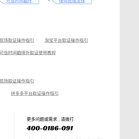
可信时间戳在法律文书送达中的实际应用
律师处理法律事务的重要工具：可信时间戳电子邮件认证
现场取证操作指引
淘宝平台取证操作指引
可信时间戳境外取证使用教程
如何有效对电子邮件进行取证，牢记这4点
线下收货取证流程，这份操作指南请收好
现场取证操作指引
拼多多平台取证操作指引
微信聊天记录取证，收藏这篇就够
电商购物侵权如何取证，请查收这份操作指引
知识产权保护平台操作指引
更多问题或需求 , 请拨打: