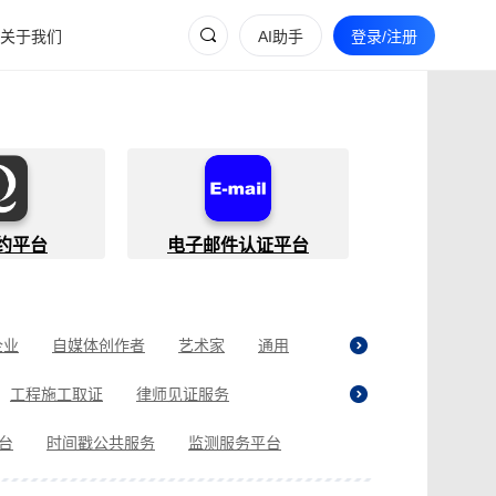
关于我们
AI助手
登录/注册
约平台
电子邮件认证平台
企业
自媒体创作者
艺术家
通用
工程施工取证
律师见证服务
贷取证
合同纠纷取证
医疗纠纷取证
平台
时间戳公共服务
监测服务平台
现场执法取证
电商购物取证
证
商标使用性证明
名誉权侵权取证