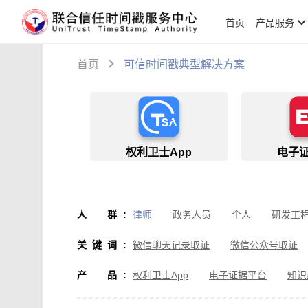
首页
产品服务
首页
可信时间戳典型解决方案
权利卫士App
电子
人群
:
律师
政务人员
个人
研发工
物流人员
创作者
设计师
软
关键词
:
微信聊天记录取证
微信公众号取证
微信取证
通讯软件取证
办公软
产品
:
权利卫士App
电子证据平台
知识
房产纠纷取证
行政执法取证
假
音视频侵权取证
直播取证
影视