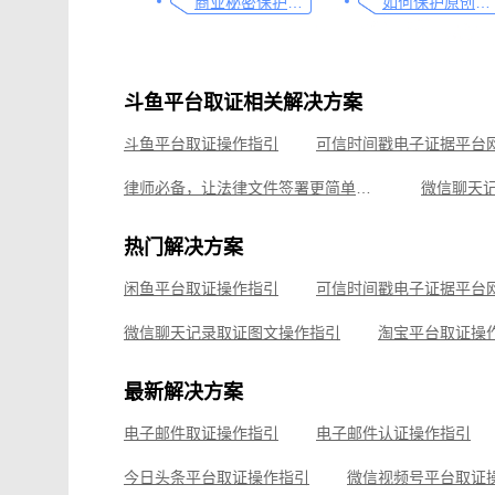
商业秘密保护及侵权取证操作指引
如何保护原创者的著作权，从这步开始做
斗鱼平台取证相关解决方案
斗鱼平台取证操作指引
律师必备，让法律文件签署更简单、更安全的指南
微信聊天
教你劳动争议取证的流程与技巧，让维权不再难
律师侵权
热门解决方案
线上平台音乐作品侵权取证操作指引
视频直播取
闲鱼平台取证操作指引
微信公众号平台取证操作指引
微信聊天记录取证图文操作指引
淘宝平台取证操
企业微信平台取证操作指引
微信视频号平台取证
最新解决方案
飞书平台取证操作指引
电子邮件取证操作指引
电子邮件认证操作指引
钉钉平台取证操作指引
今日头条平台取证操作指引
微信视频号平台取证