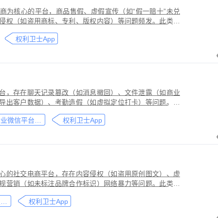
商为核心的平台，商品售假、虚假宣传（如“假一赔十”未兑
侵权（如盗用商标、专利、版权内容）等问题频发。此类行
侵害品牌方知识产权，导致维权难度高、证据链易被篡改或
权利卫士App
台，存在聊天记录篡改（如消息撤回）、文件泄露（如商业
导出客户数据）、考勤造假（如虚拟定位打卡）等问题。此
劳动法规，甚至构成刑事犯罪。因企业微信具有组织架构管
企业微信平台取证教程
权利卫士App
维权需系统性取证策略。通过权利卫士「录屏取证」功能，
行全流程防篡改存证，生成的《可信时间戳认证证书》在司
作操作参考，实际取证需结合案件具体情况，建议必要时咨
心的社交电商平台，存在内容侵权（如盗用原创图文）、虚
规营销（如未标注品牌合作标识）网络暴力等问题。此类行
能误导消费者购买决策，因平台内容编辑频繁、交易链路隐
小红书平台取证教程
权利卫士App