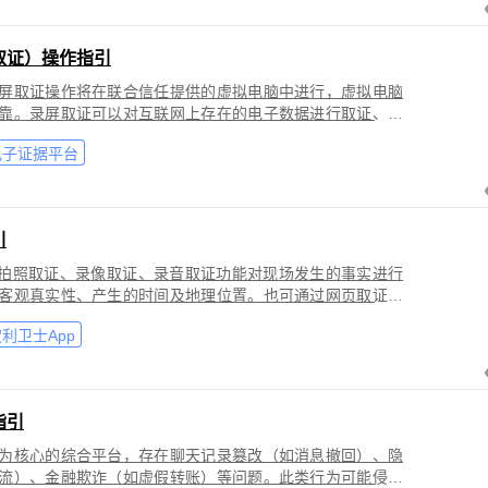
取证）操作指引
屏取证操作将在联合信任提供的虚拟电脑中进行，虚拟电脑
靠。录屏取证可以对互联网上存在的电子数据进行取证、包
购物、音视频、软件代码等各类场景。
电子证据平台
引
过拍照取证、录像取证、录音取证功能对现场发生的事实进行
客观真实性、产生的时间及地理位置。也可通过网页取证、
事实进行固化保全，证明网络上证据的来源真实性、内容完
利卫士App
指引
为核心的综合平台，存在聊天记录篡改（如消息撤回）、隐
流）、金融欺诈（如虚假转账）等问题。此类行为可能侵犯