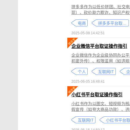
拼多多作为以低价拼团、社交电
现）、砍价助力欺诈、知识产权
为不仅损害消费者权益，还严重
电商
拼多多平台取证教程
删除。
2025-05-08 14:42:51
企业微信平台取证操作指引
企业微信作为企业级协同办公平
机密外传）、权限滥用（如违规
类行为可能侵犯商业秘密、违反
个人
互联网IT
控严格、数据权限分层等特性，
可对企业微信平台的侵权行为进
2025-06-05 16:48:41
法实践中被广泛认可。本指引仅
询专业律师。
小红书平台取证操作指引
小红书作为以图文、短视频为核
假宣传（如夸大商品功效）、违
为不仅损害原创作者权益，还可
互联网IT
蔽，维权难度较高。