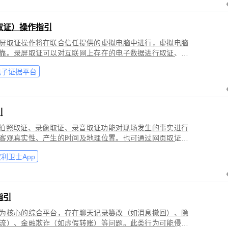
取证）操作指引
屏取证操作将在联合信任提供的虚拟电脑中进行，虚拟电脑
靠。录屏取证可以对互联网上存在的电子数据进行取证、包
购物、音视频、软件代码等各类场景。
电子证据平台
引
过拍照取证、录像取证、录音取证功能对现场发生的事实进行
客观真实性、产生的时间及地理位置。也可通过网页取证、
事实进行固化保全，证明网络上证据的来源真实性、内容完
利卫士App
指引
为核心的综合平台，存在聊天记录篡改（如消息撤回）、隐
流）、金融欺诈（如虚假转账）等问题。此类行为可能侵犯