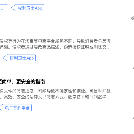
刑事犯罪。因聊天数据动态性强、加密存储复杂，维权难度
微信聊天记录取证
权利卫士App
」功能，可对微信平台的侵权行为进行全流程防篡改存证，
戳认证证书》。
侵权等行为在淘宝等电商平台屡见不鲜，导致消费者与品牌
追溯。侵权者通过篡改商品描述、伪造授权证明或删除交易
功能，可对淘宝平台的
权利卫士App
盗用知识产权）进行全流程防篡改存证，固化动态页面数据
的《可信时间戳认证证书》。本教程提供关键取证步骤、法
更简单、更安全的指南
律文件的签署进度，可能导致不确定性和拖延。可信时间戳
、高效、安全的法律文书签署方式。数字技术和时间戳确保
师提高业务效率、降低成本和风险，同时满足环保和法律合
电子签约平台
应当积极采用这种先进的电子签约技术，为客户提供更优质