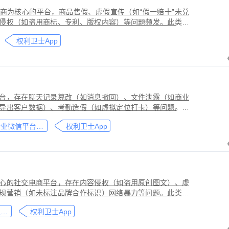
商为核心的平台，商品售假、虚假宣传（如“假一赔十”未兑
侵权（如盗用商标、专利、版权内容）等问题频发。此类行
侵害品牌方知识产权，导致维权难度高、证据链易被篡改或
权利卫士App
台，存在聊天记录篡改（如消息撤回）、文件泄露（如商业
导出客户数据）、考勤造假（如虚拟定位打卡）等问题。此
劳动法规，甚至构成刑事犯罪。因企业微信具有组织架构管
企业微信平台取证教程
权利卫士App
维权需系统性取证策略。通过权利卫士「录屏取证」功能，
行全流程防篡改存证，生成的《可信时间戳认证证书》在司
作操作参考，实际取证需结合案件具体情况，建议必要时咨
心的社交电商平台，存在内容侵权（如盗用原创图文）、虚
规营销（如未标注品牌合作标识）网络暴力等问题。此类行
能误导消费者购买决策，因平台内容编辑频繁、交易链路隐
小红书平台取证教程
权利卫士App