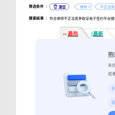
不正当竞争取证
专利侵权取证
筛选条件
:
清空
律师
不正当竞
违法广告监管取证
行政处罚取证
搜索结果
:
符合律师不正当竞争取证电子签约平台搜
互动内容取证
活动过程取证
作
电子合同签署
电子邮件认证
软
最热
最新
数据资产确权
模具确权
元宇宙
电子证据核验
监控影像认证
法
行政文书认证
工作日志认证
原
抱
药物研发确权
临床试验确权
项
未
投诉纠纷取证
电子单据签署
库
催款通知单签署
劳动合同签署
或
造谣诽谤取证
网页取证
录屏取
饿了么平台取证教程
大众点评平台取
快手平台取证教程
斗鱼平台取证
携程平台取证操作指引
钉钉平台取证
微信交易记录取证教程
飞书平台取证