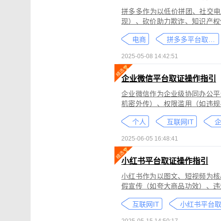
拼多多作为以低价拼团、社交电
现）、砍价助力欺诈、知识产权
为不仅损害消费者权益，还严重
电商
拼多多平台取证教程
删除。
2025-05-08 14:42:51
企业微信平台取证操作指引
企业微信作为企业级协同办公平
机密外传）、权限滥用（如违规
类行为可能侵犯商业秘密、违反
个人
互联网IT
控严格、数据权限分层等特性，
可对企业微信平台的侵权行为进
2025-06-05 16:48:41
法实践中被广泛认可。本指引仅
询专业律师。
小红书平台取证操作指引
小红书作为以图文、短视频为核
假宣传（如夸大商品功效）、违
为不仅损害原创作者权益，还可
互联网IT
蔽，维权难度较高。