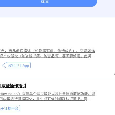
提交
取证
网络作品版权保护与侵权取证
房屋租赁纠纷取证
离婚
今日头条平台取证
美团取证
网站取证
平台，商品虚假描述（如隐瞒瑕疵、伪造成色）、交易欺诈
识产权侵权（如盗版书籍、仿冒品牌）等问题频发。此类行
导致二手商品流通市场信任度下降，维权时因证据分散、动
权利卫士App
页取证操作指引
//ev.tsa.cn/）提供单个网页取证以及批量网页取证功能，您
页的内容进行证据固化，并生成可信时间戳认证证书。网页取
商标侵权取证、公众号文章取证、网络暴力取证、行政执法
电子证据平台
。