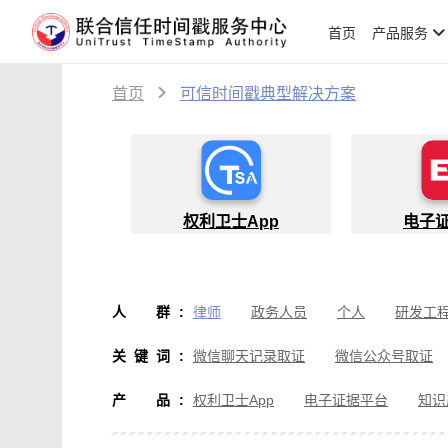
首页
产品服务
首页
可信时间戳典型解决方案
权利卫士App
电子
人群
:
律师
政务人员
个人
研发工
物流人员
创作者
设计师
软
关键词
:
微信聊天记录取证
微信公众号取证
微信取证
通讯软件取证
办公软
产品
:
权利卫士App
电子证据平台
知识
房产纠纷取证
行政执法取证
假
音视频侵权取证
直播取证
影视