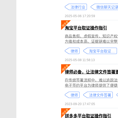
个人隐私权、财产权，甚至涉及
法律行业
较高。通过权利卫士「录屏取证
生成符合司法效力的《可信时间
2025-05-06 17:20:59
淘宝平台取证操作指引
商品售假、虚假宣传、知识产权
方维权成本高、证据链难以完整
记录规避责任，进一步加剧了维权难度。 通过权利卫士「录屏取证」
律师
淘宝平台取证教程
侵权内容（如售假、虚假宣传、
与交互操作，生成符合司法要求
2025-05-08 11:58:13
律依据及维权策略参考。
律师必备，让法律文件签署
在传统签署流程中，难以追踪法
电子签约平台为律师提供了便捷
合同的完整性和真实性，帮助律
律师
法律文件签署
规的要求。在数字化时代，律师
的服务。
2023-09-20 17:47:05
拼多多平台取证操作指引