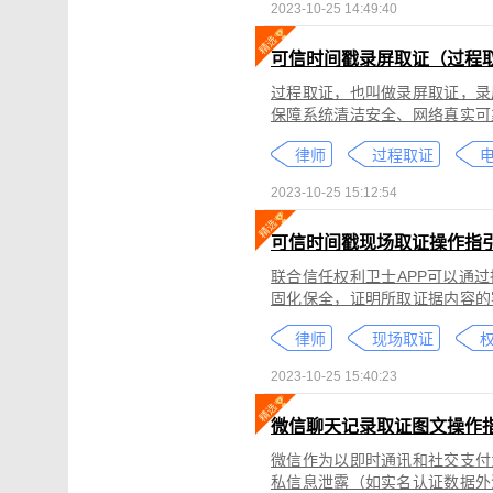
2023-10-25 14:49:40
可信时间戳录屏取证（过程
过程取证，也叫做录屏取证，录
保障系统清洁安全、网络真实可
括图片、网页、聊天记录、电商
律师
过程取证
2023-10-25 15:12:54
可信时间戳现场取证操作指
联合信任权利卫士APP可以通
固化保全，证明所取证据内容的
录屏取证功能对互联网上发生的
律师
现场取证
权
整性、时间权威性。
2023-10-25 15:40:23
微信聊天记录取证图文操作
微信作为以即时通讯和社交支付
私信息泄露（如实名认证数据外