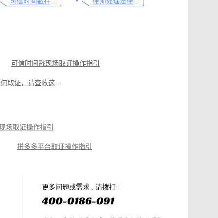
可信时间戳在法律文书送达中的实际应用
律师处理法律事务的重要工具：可信时间戳电子邮件认证
可信时间戳现场取证操作指引
电商购物侵权如何取证，请查收这份操作指引
遭遇侵权别慌，教你如何使用权利卫士对小程序取证
如何做好律师见证服务，看这篇就够了
现场取证操作指引
网络直播侵权如何高效取证，只需两步
拼多多平台取证操作指引
篇就够
美团平台取证操作指引
电商购物侵权如何取证，请查收这份操作指引
知识产权保护平台操作指引
更多问题或需求 , 请拨打: