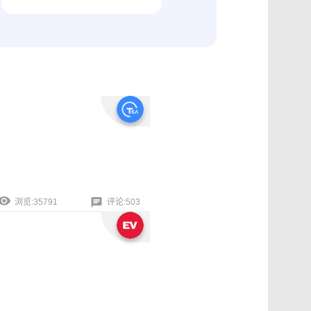
纠纷取证
电商购物与线下收货、封存取证
浏览:35791
评论:503