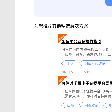
腾讯会议取证
影视剧版权保护与侵权
微信小程序取证
微信视频号取证
为您推荐其他精选解决方案
闲鱼平台取证操作指引
闲鱼作为国内领先的二手交易
（如货不对板、恶意退款）、知
为不仅损害消费者权益，还可能
个人
闲鱼平台取证教程
态性强而难度较高。
2025-05-08 15:55:19
可信时间戳电子证据平台网
可信时间戳电子证据平台（https:
只需输入URL，即可对目标网
证可以适用于著作权侵权取证、
律师
网页取证
取证、合同纠纷取证等各类场景