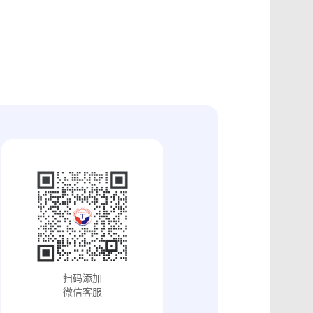
证
食品安全违法取证
取证
交易和收入取证
投放效果取证
系统操作日志认证
知识产权保护
配方确权
工业设计确权
审影像资料认证
法律文书送达
保护
专利备案认证
审计与合规认证
究确权
学术论文确权
病历记录认证
输记录取证
交接取证
签收取证
融账单签署
合作协议签署
视频直播取证
线下收货取证
证教程
淘宝平台取证教程
巴巴平台取证教程
闲鱼平台取证教程
小红书平台取证教程
PDF可信时间戳认证
扫码添加
证教程
支付宝平台取证教程
微信客服
去哪儿平台取证操作指引