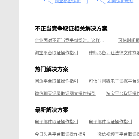
商业秘密保护及侵权取证操作指引
如何保护原创者的著作权，从这步开始做
不正当竞争取证相关解决方案
企业面对不正当竞争纠纷时，这样取证最有效
淘宝平台取证操作指引
可信时间戳境外取证使用教程
热门解决方案
如何有效对电子邮件进行取证，牢记这4点
线上平台
闲鱼平台取证操作指引
线下收货取证流程，这份操作指南请收好
微信公众
微信聊天记录取证图文操作指引
淘宝平台取证操
企业微信平台取证操作指引
微信视频号平台取证
最新解决方案
飞书平台取证操作指引
电子邮件取证操作指引
电子邮件认证操作指引
钉钉平台取证操作指引
今日头条平台取证操作指引
微信视频号平台取证