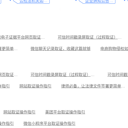
公检法机关如何认证监控影像，这个方法要知道
企业通知公告的合规助手，收藏这篇指南就够了
可信时间戳电子证据平台网页取证操作指引
可信时间戳录屏取证（过程取证）操作指引
律师必备，让法律文件签署更简单、更安全的指南
微信聊天记录取证，收藏这篇就够
教你劳动争议取证的流程与技巧，让维权不再难
律师侵权取证教程，码住这篇干货
音乐作品侵权取证操作指引
视频直播取证实用指南
可信时间戳电子证据平台网页取证操作指引
可信时间戳录屏取证（过程取证）操作指引
可信时间戳
号平台取证操作指引
遭遇网络暴力的取证方法，这3点非常重要
作指引
网站取证操作指引
律师必备，让法律文件签署更简单、更安全的指南
操作指引
小红书平台取证操作指引
微信聊天记录取证，收藏这
可信时间戳知识产权保护平台为庭审影像资料提供安全保障
抖音平台取证操作指引
网站取证操作指引
美团平台取证操作指引
操作指引
微信小程序平台取证操作指引