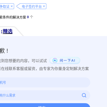
经营纠纷取证
侵犯肖像权取证
虚假宣传取证
网络违法行为取
争取证
电子签约平台
税务监管取证
电子取证
互联网取证
调查取证
网络侵权
0
个
索条件的解决方案
品使用性证明
作品交易认证
发布时序取证
商业秘密保护
件著作权备案登记
交易数据认证
研发资料确权
工艺流程确权
精选
NFT数字藏品
著作权保护
电子档案认证
数据认证
庭
律文件认证
电子律师函认证
电子数据审计
商标保护
专利
创视频确权
原创证明
创作过程确权
数字作品认证
医学研
歉 !
目管理认证
技术文档确权
培训记录取证
医学会议取证
运
找到您想要的内容，可以试试
存管理取证
法律文件签署
商务合同签署
隐私协议签署
金
行政回函认证
借贷合同认证
通知公告认证
入职辞退认证
者在线联系客服或留资，由专家为你量身定制解决方案
证
过程取证
现场取证
风险管理
境外取证
哔哩哔哩取
证教程
京东平台取证教程
拼多多平台取证教程
1688阿里
网易云音乐取证
百度网盘取证教程
QQ音乐平台取证教程
教程
企业微信平台取证教程
微博平台取证教程
抖音平台取
教程
可信时间戳境外取证使用教程
飞猪旅行平台取证操作指引