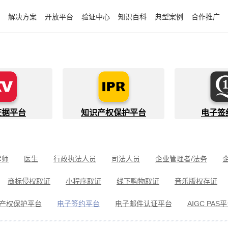
解决方案
开放平台
验证中心
知识百科
典型案例
合作推广
证据平台
知识产权保护平台
电子签
程师
医生
行政执法人员
司法人员
企业管理者/法务
件开发者
快递员
知识产权代理人
金融行业从业者
商标侵权取证
小程序取证
线下购物取证
音乐版权存证
件取证
婚姻家事取证
遗嘱继承见证
电信诈骗取证
民间借
产权保护平台
电子签约平台
电子邮件认证平台
AIGC PAS
冒伪劣取证
消费者维权
环境保护违法取证
公益诉讼取证
剧取证
劳动争议取证
网络暴力取证
电子邮件取证
侵权取