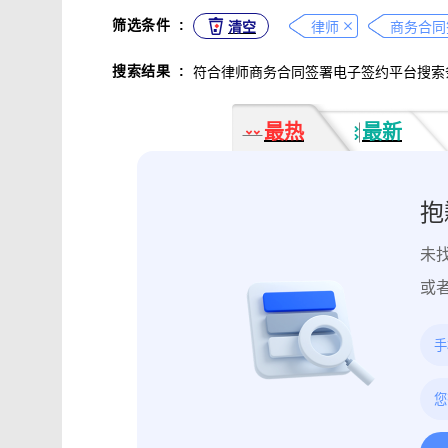
不正当竞争取证
专利侵权取证
筛选条件
:
清空
律师
商务合同
违法广告监管取证
行政处罚取证
搜索结果
:
符合律师商务合同签署电子签约平台搜索
互动内容取证
活动过程取证
作
电子合同签署
电子邮件认证
软
最热
最新
数据资产确权
模具确权
元宇宙
电子证据核验
监控影像认证
法
行政文书认证
工作日志认证
原
抱
药物研发确权
临床试验确权
项
未
投诉纠纷取证
电子单据签署
库
催款通知单签署
劳动合同签署
或
造谣诽谤取证
网页取证
录屏取
饿了么平台取证教程
大众点评平台取
快手平台取证教程
斗鱼平台取证
携程平台取证操作指引
钉钉平台取证
微信交易记录取证教程
飞书平台取证