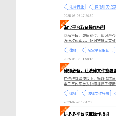
个人隐私权、财产权，甚至涉及
法律行业
较高。通过权利卫士「录屏取证
生成符合司法效力的《可信时间
2025-05-06 17:20:59
淘宝平台取证操作指引
商品售假、虚假宣传、知识产权
方维权成本高、证据链难以完整
记录规避责任，进一步加剧了维权难度。 通过权利卫士「录屏取证」
律师
淘宝平台取证教程
侵权内容（如售假、虚假宣传、
与交互操作，生成符合司法要求
2025-05-08 11:58:13
律依据及维权策略参考。
律师必备，让法律文件签署
在传统签署流程中，难以追踪法
电子签约平台为律师提供了便捷
合同的完整性和真实性，帮助律
律师
法律文件签署
规的要求。在数字化时代，律师
的服务。
2023-09-20 17:47:05
拼多多平台取证操作指引