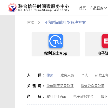
首页
产品服务
首页
可信时间戳典型解决方案
权利卫士App
电子
人群
:
律师
政务人员
个人
研发工
物流人员
创作者
设计师
软
关键词
:
微信聊天记录取证
微信公众号取证
微信取证
通讯软件取证
办公软
产品
:
权利卫士App
电子证据平台
知识
房产纠纷取证
行政执法取证
假
音视频侵权取证
直播取证
影视