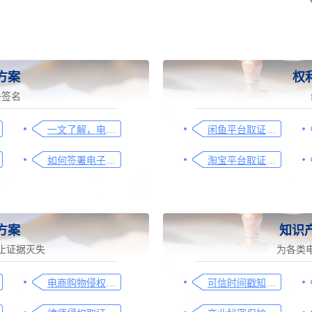
方案
权
子签名
一文了解，电子合同签署过程、效力及风险防范
闲鱼平台取证操作指引
如何签署电子合同，请看这一篇文章
淘宝平台取证操作指引
方案
知识
止证据灭失
为各类
电商购物侵权如何取证，请查收这份操作指引
可信时间戳知识产权保护平台为庭审影像资料提供安全保障