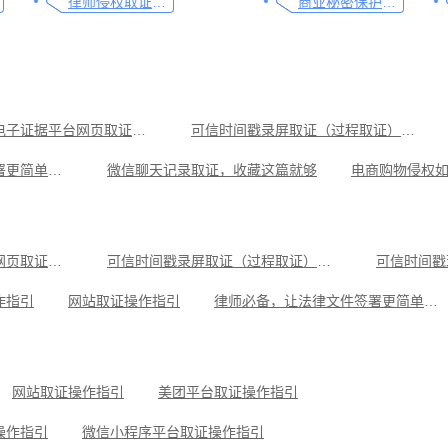
律师侵权取证教程，码住这篇干货
商业秘密保护及侵权取证操作指引
可信时间戳电子证据平台网页取证操作指引
可信时间戳录屏取证（过程取证）操作指引
律师必备，让法律文件签署更简单、更安全的指南
微信聊天记录取证，收藏这篇就够
教你劳动争议取证的流程与技巧，让维权不再难
律师侵权取证教程，码住这篇干货
音乐作品侵权取证操作指引
视频直播取证实用指南
可信时间戳电子证据平台网页取证操作指引
可信时间戳录屏取证（过程取证）操作指引
可信时间戳
号平台取证操作指引
遭遇网络暴力的取证方法，这3点非常重要
作指引
网站取证操作指引
律师必备，让法律文件签署更简单、更安全的指南
操作指引
小红书平台取证操作指引
微信聊天记录取证，收藏这
可信时间戳知识产权保护平台为庭审影像资料提供安全保障
抖音平台取证操作指引
网站取证操作指引
美团平台取证操作指引
操作指引
微信小程序平台取证操作指引