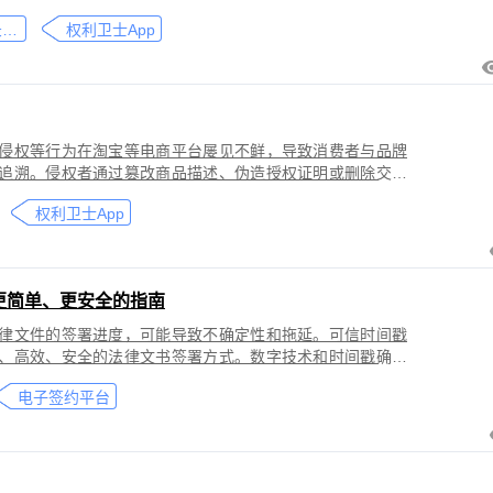
刑事犯罪。因聊天数据动态性强、加密存储复杂，维权难度
微信聊天记录取证
权利卫士App
」功能，可对微信平台的侵权行为进行全流程防篡改存证，
戳认证证书》。
侵权等行为在淘宝等电商平台屡见不鲜，导致消费者与品牌
追溯。侵权者通过篡改商品描述、伪造授权证明或删除交易
功能，可对淘宝平台的
权利卫士App
盗用知识产权）进行全流程防篡改存证，固化动态页面数据
的《可信时间戳认证证书》。本教程提供关键取证步骤、法
更简单、更安全的指南
律文件的签署进度，可能导致不确定性和拖延。可信时间戳
、高效、安全的法律文书签署方式。数字技术和时间戳确保
师提高业务效率、降低成本和风险，同时满足环保和法律合
电子签约平台
应当积极采用这种先进的电子签约技术，为客户提供更优质