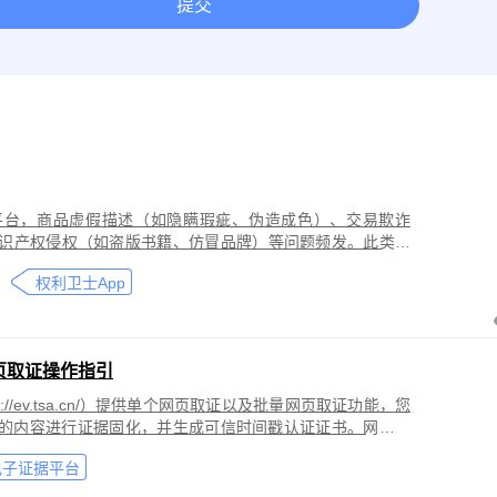
提交
取证
网络作品版权保护与侵权取证
房屋租赁纠纷取证
离婚
今日头条平台取证
美团取证
网站取证
平台，商品虚假描述（如隐瞒瑕疵、伪造成色）、交易欺诈
识产权侵权（如盗版书籍、仿冒品牌）等问题频发。此类行
导致二手商品流通市场信任度下降，维权时因证据分散、动
权利卫士App
页取证操作指引
//ev.tsa.cn/）提供单个网页取证以及批量网页取证功能，您
页的内容进行证据固化，并生成可信时间戳认证证书。网页取
商标侵权取证、公众号文章取证、网络暴力取证、行政执法
电子证据平台
。