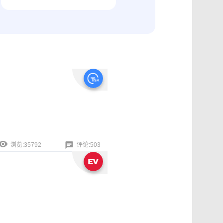
纠纷取证
电商购物与线下收货、封存取证
浏览:35792
评论:503