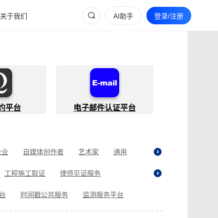
关于我们
AI助手
登录/注册
约平台
电子邮件认证平台
企业
自媒体创作者
艺术家
通用
工程施工取证
律师见证服务
贷取证
合同纠纷取证
医疗纠纷取证
平台
时间戳公共服务
监测服务平台
现场执法取证
电商购物取证
证
商标使用性证明
名誉权侵权取证