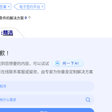
经营纠纷取证
侵犯肖像权取证
虚假宣传取证
网络违法行为取
签署
电子签约平台
税务监管取证
电子取证
互联网取证
调查取证
网络侵权
0
个
条件的解决方案
品使用性证明
作品交易认证
发布时序取证
商业秘密保护
件著作权备案登记
交易数据认证
研发资料确权
工艺流程确权
精选
NFT数字藏品
著作权保护
电子档案认证
数据认证
庭
律文件认证
电子律师函认证
电子数据审计
商标保护
专利
创视频确权
原创证明
创作过程确权
数字作品认证
医学研
歉 !
目管理认证
技术文档确权
培训记录取证
医学会议取证
运
找到您想要的内容，可以试试
存管理取证
法律文件签署
商务合同签署
隐私协议签署
金
行政回函认证
借贷合同认证
通知公告认证
入职辞退认证
者在线联系客服或留资，由专家为你量身定制解决方案
证
过程取证
现场取证
风险管理
境外取证
哔哩哔哩取
证教程
京东平台取证教程
拼多多平台取证教程
1688阿里
网易云音乐取证
百度网盘取证教程
QQ音乐平台取证教程
教程
企业微信平台取证教程
微博平台取证教程
抖音平台取
教程
可信时间戳境外取证使用教程
飞猪旅行平台取证操作指引