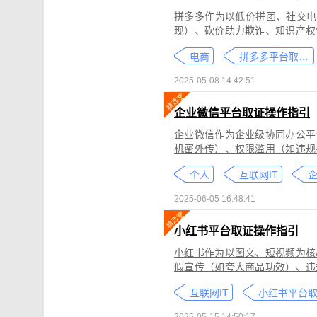
拼多多作为以低价拼团、社交电
现）、砍价助力欺诈、知识产权
为不仅损害消费者权益，还严重
电商
拼多多平台取证教程
删除。
2025-05-08 14:42:51
企业微信平台取证操作指引
企业微信作为企业级协同办公平
机密外传）、权限滥用（如违规
类行为可能侵犯商业秘密、违反
个人
互联网IT
控严格、数据权限分层等特性，
可对企业微信平台的侵权行为进
2025-06-05 16:48:41
法实践中被广泛认可。本指引仅
询专业律师。
小红书平台取证操作指引
小红书作为以图文、短视频为核
假宣传（如夸大商品功效）、违
为不仅损害原创作者权益，还可
互联网IT
蔽，维权难度较高。