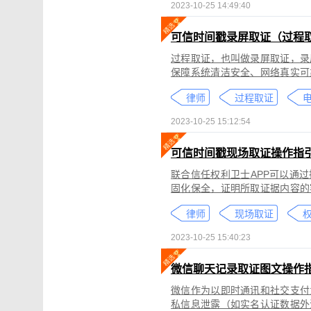
2023-10-25 14:49:40
可信时间戳录屏取证（过程
过程取证，也叫做录屏取证，录
保障系统清洁安全、网络真实可
括图片、网页、聊天记录、电商
律师
过程取证
2023-10-25 15:12:54
可信时间戳现场取证操作指
联合信任权利卫士APP可以通
固化保全，证明所取证据内容的
录屏取证功能对互联网上发生的
律师
现场取证
权
整性、时间权威性。
2023-10-25 15:40:23
微信聊天记录取证图文操作
微信作为以即时通讯和社交支付
私信息泄露（如实名认证数据外