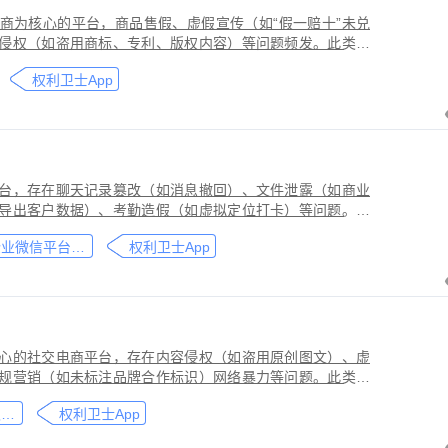
商为核心的平台，商品售假、虚假宣传（如“假一赔十”未兑
侵权（如盗用商标、专利、版权内容）等问题频发。此类行
侵害品牌方知识产权，导致维权难度高、证据链易被篡改或
权利卫士App
台，存在聊天记录篡改（如消息撤回）、文件泄露（如商业
导出客户数据）、考勤造假（如虚拟定位打卡）等问题。此
劳动法规，甚至构成刑事犯罪。因企业微信具有组织架构管
企业微信平台取证教程
权利卫士App
维权需系统性取证策略。通过权利卫士「录屏取证」功能，
行全流程防篡改存证，生成的《可信时间戳认证证书》在司
作操作参考，实际取证需结合案件具体情况，建议必要时咨
心的社交电商平台，存在内容侵权（如盗用原创图文）、虚
规营销（如未标注品牌合作标识）网络暴力等问题。此类行
能误导消费者购买决策，因平台内容编辑频繁、交易链路隐
小红书平台取证教程
权利卫士App