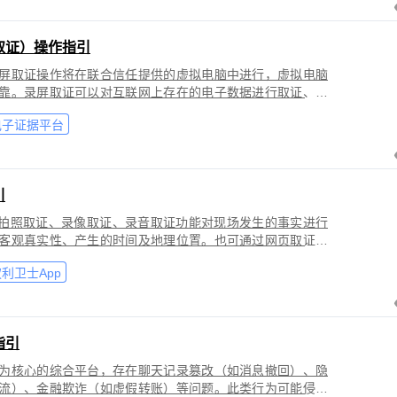
取证）操作指引
屏取证操作将在联合信任提供的虚拟电脑中进行，虚拟电脑
靠。录屏取证可以对互联网上存在的电子数据进行取证、包
购物、音视频、软件代码等各类场景。
电子证据平台
引
过拍照取证、录像取证、录音取证功能对现场发生的事实进行
客观真实性、产生的时间及地理位置。也可通过网页取证、
事实进行固化保全，证明网络上证据的来源真实性、内容完
利卫士App
指引
为核心的综合平台，存在聊天记录篡改（如消息撤回）、隐
流）、金融欺诈（如虚假转账）等问题。此类行为可能侵犯