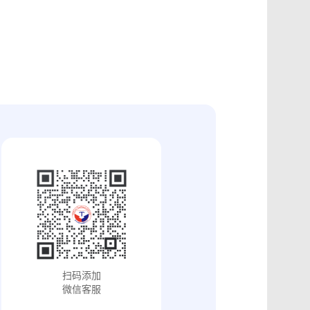
证
食品安全违法取证
取证
交易和收入取证
投放效果取证
系统操作日志认证
知识产权保护
配方确权
工业设计确权
审影像资料认证
法律文书送达
保护
专利备案认证
审计与合规认证
究确权
学术论文确权
病历记录认证
输记录取证
交接取证
签收取证
融账单签署
合作协议签署
视频直播取证
线下收货取证
证教程
淘宝平台取证教程
巴巴平台取证教程
闲鱼平台取证教程
小红书平台取证教程
PDF可信时间戳认证
扫码添加
证教程
支付宝平台取证教程
微信客服
去哪儿平台取证操作指引