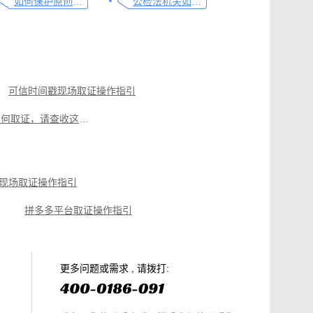
如何保护原创者的著作权，从这步开始做
公检法机关如何认证监控影像，这个方法要知道
可信时间戳现场取证操作指引
电商购物侵权如何取证，请查收这份操作指引
遭遇侵权别慌，教你如何使用权利卫士对小程序取证
如何做好律师见证服务，看这篇就够了
现场取证操作指引
网络直播侵权如何高效取证，只需两步
拼多多平台取证操作指引
篇就够
美团平台取证操作指引
电商购物侵权如何取证，请查收这份操作指引
知识产权保护平台操作指引
更多问题或需求 , 请拨打: