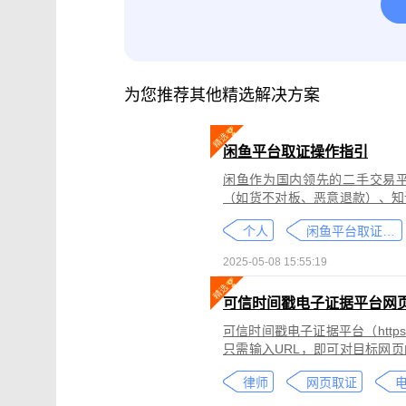
腾讯会议取证
影视剧版权保护与侵权
微信小程序取证
微信视频号取证
为您推荐其他精选解决方案
闲鱼平台取证操作指引
闲鱼作为国内领先的二手交易
（如货不对板、恶意退款）、知
为不仅损害消费者权益，还可能
个人
闲鱼平台取证教程
态性强而难度较高。
2025-05-08 15:55:19
可信时间戳电子证据平台网
可信时间戳电子证据平台（https:
只需输入URL，即可对目标网
证可以适用于著作权侵权取证、
律师
网页取证
取证、合同纠纷取证等各类场景