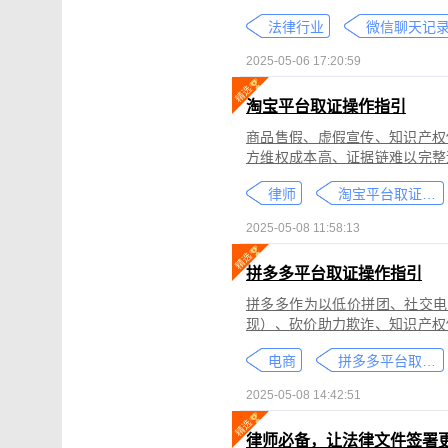
个人隐私权、财产权，甚至涉及
法律行业
较高。通过权利卫士「录屏取证
生成符合司法效力的《可信时间
2025-05-06 17:20:59
淘宝平台取证操作指引
商品售假、虚假宣传、知识产权
方维权成本高、证据链难以完整
记录规避责任，进一步加剧了维权难度。 通过权利卫士「录屏取证」
律师
淘宝平台取证教程
侵权内容（如售假、虚假宣传、
与交互操作，生成符合司法要求
2025-05-08 11:58:13
律依据及维权策略参考。
拼多多平台取证操作指引
拼多多作为以低价拼团、社交电
现）、砍价助力欺诈、知识产权
为不仅损害消费者权益，还严重
电商
拼多多平台取证教程
删除。
2025-05-08 14:42:51
律师必备，让法律文件签署