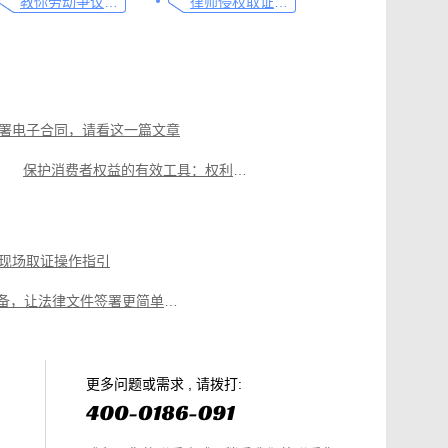
教你劳动争议取证的流程与技巧，让维权不再难
律师侵权取证教程，码住这篇干货
署电子合同，请看这一篇文章
保护消费者权益的有效工具：权利卫士App录像取证
权利卫士App助力行政执法人员高效取证
政务数据认证的高效方式，这份指南请查收
现场取证操作指引
破解执法难题，可信时间戳维护税务监管公正性
律师必备，让法律文件签署更简单、更安全的指南
篇就够
美团平台取证操作指引
电商购物侵权如何取证，请查收这份操作指引
知识产权保护平台操作指引
更多问题或需求 , 请拨打: