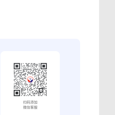
证
食品安全违法取证
取证
交易和收入取证
投放效果取证
系统操作日志认证
知识产权保护
配方确权
工业设计确权
审影像资料认证
法律文书送达
保护
专利备案认证
审计与合规认证
究确权
学术论文确权
病历记录认证
输记录取证
交接取证
签收取证
融账单签署
合作协议签署
视频直播取证
线下收货取证
证教程
淘宝平台取证教程
巴巴平台取证教程
闲鱼平台取证教程
小红书平台取证教程
PDF可信时间戳认证
扫码添加
证教程
支付宝平台取证教程
微信客服
去哪儿平台取证操作指引