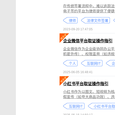
在传统签署流程中，难以追踪法
电子签约平台为律师提供了便捷
合同的完整性和真实性，帮助律
律师
法律文件签署
规的要求。在数字化时代，律师
的服务。
2023-09-20 17:47:05
企业微信平台取证操作指引
企业微信作为企业级协同办公平
机密外传）、权限滥用（如违规
类行为可能侵犯商业秘密、违反
个人
互联网IT
控严格、数据权限分层等特性，
可对企业微信平台的侵权行为进
2025-06-05 16:48:41
法实践中被广泛认可。本指引仅
询专业律师。
小红书平台取证操作指引
小红书作为以图文、短视频为核
假宣传（如夸大商品功效）、违
为不仅损害原创作者权益，还可
互联网IT
蔽，维权难度较高。