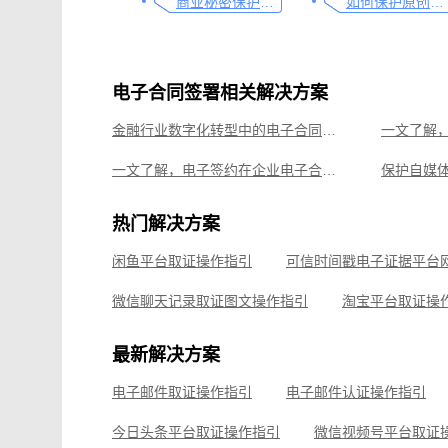
商业秘密保护及侵权取证操作指引
如何保护原创者的著作权，从这步开始做
电子合同签署相关解决方案
金融行业数字化转型中的电子合同签署问题与解决方案
一文了解，电子签约在企业电子合同签署中的重要性
打击电信诈骗违法行为，用权利卫士App录音取证
热门解决方案
打击虚假宣传，使用权利卫士App拍照取证
闲鱼平台取证操作指引
一文读懂可信时间戳在行政处罚取证中的应用
微信聊天记录取证图文操作指引
淘宝平台取证操
企业微信平台取证操作指引
微信视频号平台取证
最新解决方案
飞书平台取证操作指引
电子邮件取证操作指引
电子邮件认证操作指引
钉钉平台取证操作指引
今日头条平台取证操作指引
微信视频号平台取证