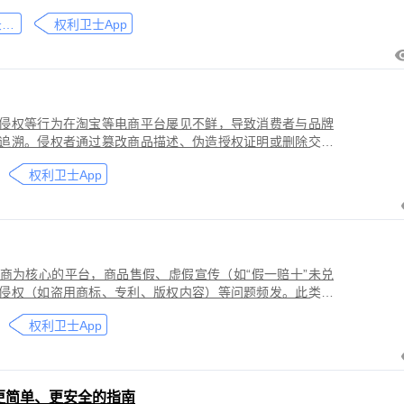
刑事犯罪。因聊天数据动态性强、加密存储复杂，维权难度
微信聊天记录取证
权利卫士App
」功能，可对微信平台的侵权行为进行全流程防篡改存证，
戳认证证书》。
侵权等行为在淘宝等电商平台屡见不鲜，导致消费者与品牌
追溯。侵权者通过篡改商品描述、伪造授权证明或删除交易
功能，可对淘宝平台的
权利卫士App
盗用知识产权）进行全流程防篡改存证，固化动态页面数据
的《可信时间戳认证证书》。本教程提供关键取证步骤、法
商为核心的平台，商品售假、虚假宣传（如“假一赔十”未兑
侵权（如盗用商标、专利、版权内容）等问题频发。此类行
侵害品牌方知识产权，导致维权难度高、证据链易被篡改或
权利卫士App
更简单、更安全的指南