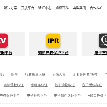
解决方案
开放平台
验证中心
知识百科
典型案例
合作推广
证据平台
知识产权保护平台
电子签
程师
医生
行政执法人员
司法人员
企业管理者/法务
件开发者
快递员
知识产权代理人
金融行业从业者
商标侵权取证
小程序取证
线下购物取证
音乐版权存证
件取证
婚姻家事取证
遗嘱继承见证
电信诈骗取证
民间借
产权保护平台
电子签约平台
电子邮件认证平台
AIGC PAS
冒伪劣取证
消费者维权
环境保护违法取证
公益诉讼取证
剧取证
劳动争议取证
网络暴力取证
电子邮件取证
侵权取