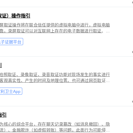
取证）操作指引
屏取证操作将在联合信任提供的虚拟电脑中进行，虚拟电脑
靠。录屏取证可以对互联网上存在的电子数据进行取证、包
购物、音视频、软件代码等各类场景。
电子证据平台
引
过拍照取证、录像取证、录音取证功能对现场发生的事实进行
客观真实性、产生的时间及地理位置。也可通过网页取证、
事实进行固化保全，证明网络上证据的来源真实性、内容完
利卫士App
指引
为核心的综合平台，存在聊天记录篡改（如消息撤回）、隐
流）、金融欺诈（如虚假转账）等问题。此类行为可能侵犯