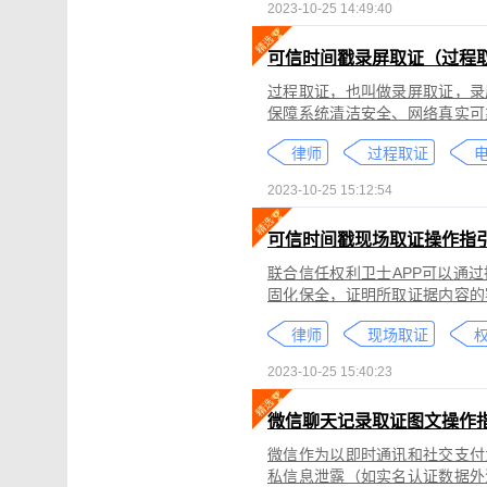
2023-10-25 14:49:40
可信时间戳录屏取证（过程
过程取证，也叫做录屏取证，录
保障系统清洁安全、网络真实可
括图片、网页、聊天记录、电商
律师
过程取证
2023-10-25 15:12:54
可信时间戳现场取证操作指
联合信任权利卫士APP可以通
固化保全，证明所取证据内容的
录屏取证功能对互联网上发生的
律师
现场取证
权
整性、时间权威性。
2023-10-25 15:40:23
微信聊天记录取证图文操作
微信作为以即时通讯和社交支付
私信息泄露（如实名认证数据外