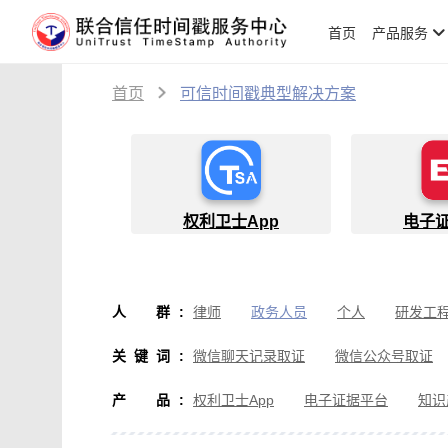
首页
产品服务
首页
可信时间戳典型解决方案
权利卫士App
电子
人群
:
律师
政务人员
个人
研发工
物流人员
创作者
设计师
软
关键词
:
微信聊天记录取证
微信公众号取证
微信取证
通讯软件取证
办公软
产品
:
权利卫士App
电子证据平台
知识
房产纠纷取证
行政执法取证
假
音视频侵权取证
直播取证
影视