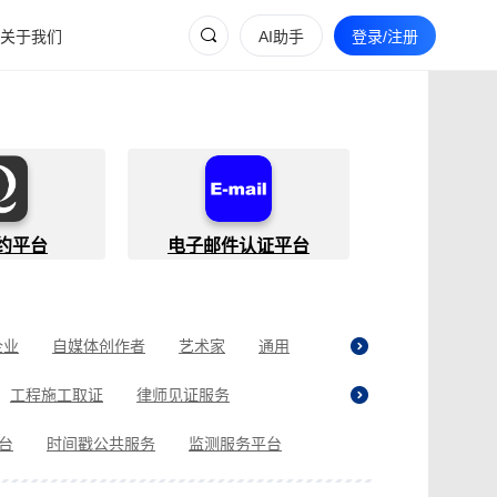
关于我们
AI助手
登录/注册
约平台
电子邮件认证平台
企业
自媒体创作者
艺术家
通用
工程施工取证
律师见证服务
贷取证
合同纠纷取证
医疗纠纷取证
平台
时间戳公共服务
监测服务平台
现场执法取证
电商购物取证
证
商标使用性证明
名誉权侵权取证