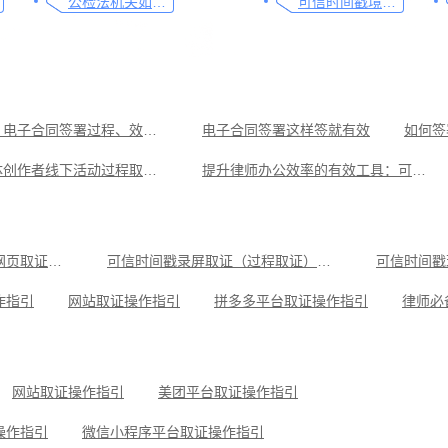
公检法机关如何认证监控影像，这个方法要知道
可信时间戳境外取证使用教程
一文了解，电子合同签署过程、效力及风险防范
电子合同签署这样签就有效
如何签
保护自媒体创作者线下活动过程取证的利器
提升律师办公效率的有效工具：可信时间戳电子合同签署
监管违法广告的有效工具：可信时间戳网页取证功能
如何对食品安全违法行为有效取证，收好这份操作指南
环境保护违法取证，这份取证指引请收好
速看，政务人员保护知识产权的有效工具
可信时间戳电子证据平台网页取证操作指引
可信时间戳录屏取证（过程取证）操作指引
可信时间戳
可信时间戳在打击网络违法行为中的应用
使用可信时间戳提升行政执法行业档案管理效率指南
作指引
网站取证操作指引
拼多多平台取证操作指引
操作指引
小红书平台取证操作指引
微信聊天记录取证，收藏这
可信时间戳知识产权保护平台为庭审影像资料提供安全保障
抖音平台取证操作指引
网站取证操作指引
美团平台取证操作指引
操作指引
微信小程序平台取证操作指引