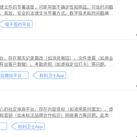
律文件的签署进度，可能导致不确定性和拖延。可信时间戳
、高效、安全的法律文书签署方式。数字技术和时间戳确保
师提高业务效率、降低成本和风险，同时满足环保和法律合
电子签约平台
应当积极采用这种先进的电子签约技术，为客户提供更优质
台，存在聊天记录篡改（如消息撤回）、文件泄露（如商业
导出客户数据）、考勤造假（如虚拟定位打卡）等问题。此
劳动法规，甚至构成刑事犯罪。因企业微信具有组织架构管
企业微信平台取证教程
权利卫士App
维权需系统性取证策略。通过权利卫士「录屏取证」功能，
行全流程防篡改存证，生成的《可信时间戳认证证书》在司
作操作参考，实际取证需结合案件具体情况，建议必要时咨
心的社交电商平台，存在内容侵权（如盗用原创图文）、虚
规营销（如未标注品牌合作标识）网络暴力等问题。此类行
能误导消费者购买决策，因平台内容编辑频繁、交易链路隐
小红书平台取证教程
权利卫士App