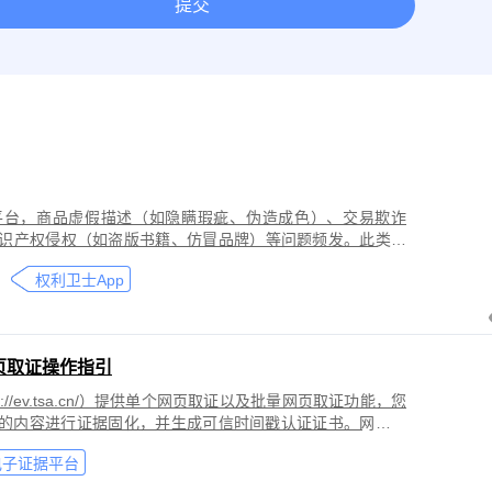
提交
取证
网络作品版权保护与侵权取证
房屋租赁纠纷取证
离婚
今日头条平台取证
美团取证
网站取证
平台，商品虚假描述（如隐瞒瑕疵、伪造成色）、交易欺诈
识产权侵权（如盗版书籍、仿冒品牌）等问题频发。此类行
导致二手商品流通市场信任度下降，维权时因证据分散、动
权利卫士App
页取证操作指引
//ev.tsa.cn/）提供单个网页取证以及批量网页取证功能，您
页的内容进行证据固化，并生成可信时间戳认证证书。网页取
商标侵权取证、公众号文章取证、网络暴力取证、行政执法
电子证据平台
。