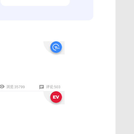
纠纷取证
电商购物与线下收货、封存取证
浏览:35799
评论:503