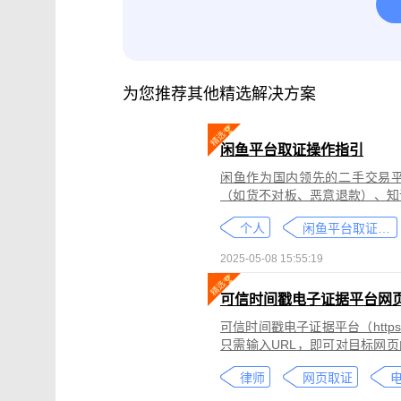
腾讯会议取证
影视剧版权保护与侵权
微信小程序取证
微信视频号取证
为您推荐其他精选解决方案
闲鱼平台取证操作指引
闲鱼作为国内领先的二手交易
（如货不对板、恶意退款）、知
为不仅损害消费者权益，还可能
个人
闲鱼平台取证教程
态性强而难度较高。
2025-05-08 15:55:19
可信时间戳电子证据平台网
可信时间戳电子证据平台（https:
只需输入URL，即可对目标网
证可以适用于著作权侵权取证、
律师
网页取证
取证、合同纠纷取证等各类场景