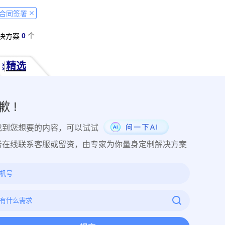
经营纠纷取证
侵犯肖像权取证
虚假宣传取证
网络违法行为取
合同签署
税务监管取证
电子取证
互联网取证
调查取证
网络侵权
0
个
决方案
品使用性证明
作品交易认证
发布时序取证
商业秘密保护
件著作权备案登记
交易数据认证
研发资料确权
工艺流程确权
精选
NFT数字藏品
著作权保护
电子档案认证
数据认证
庭
律文件认证
电子律师函认证
电子数据审计
商标保护
专利
创视频确权
原创证明
创作过程确权
数字作品认证
医学研
歉 !
目管理认证
技术文档确权
培训记录取证
医学会议取证
运
找到您想要的内容，可以试试
存管理取证
法律文件签署
商务合同签署
隐私协议签署
金
行政回函认证
借贷合同认证
通知公告认证
入职辞退认证
者在线联系客服或留资，由专家为你量身定制解决方案
证
过程取证
现场取证
风险管理
境外取证
哔哩哔哩取
证教程
京东平台取证教程
拼多多平台取证教程
1688阿里
网易云音乐取证
百度网盘取证教程
QQ音乐平台取证教程
教程
企业微信平台取证教程
微博平台取证教程
抖音平台取
教程
可信时间戳境外取证使用教程
飞猪旅行平台取证操作指引