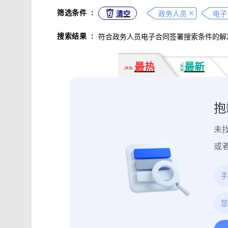
不正当竞争取证
专利侵权取证
筛选条件
:
清空
政务人员
电子
违法广告监管取证
行政处罚取证
搜索结果
:
符合政务人员电子合同签署搜索条件的解
互动内容取证
活动过程取证
作
电子合同签署
电子邮件认证
软
最热
最新
数据资产确权
模具确权
元宇宙
电子证据核验
监控影像认证
法
行政文书认证
工作日志认证
原
抱
药物研发确权
临床试验确权
项
未
投诉纠纷取证
电子单据签署
库
催款通知单签署
劳动合同签署
或
造谣诽谤取证
网页取证
录屏取
饿了么平台取证教程
大众点评平台取
快手平台取证教程
斗鱼平台取证
携程平台取证操作指引
钉钉平台取证
微信交易记录取证教程
飞书平台取证