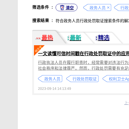
不正当竞争取证
专利侵权取证
筛选条件
:
清空
政务人员
行政
违法广告监管取证
行政处罚取证
搜索结果
:
符合政务人员行政处罚取证搜索条件的解
互动内容取证
活动过程取证
作
电子合同签署
电子邮件认证
软
最热
最新
精选
数据资产确权
模具确权
元宇宙
电子证据核验
监控影像认证
法
一文读懂可信时间戳在行政处罚取证中的应
行政文书认证
工作日志认证
原
行政执法人员在履行职责时，经常需要对违法行为
药物研发确权
临床试验确权
项
社会秩序和法律尊严。然而，行政处罚需要有充足
投诉纠纷取证
电子单据签署
库
正和合法性。证据难取： 涉及行政处罚的违法行
政务人员
行政处罚取证
权利卫士Ap
发生，取证困难，需要行政执法人员具备有效的取
催款通知单签署
劳动合同签署
法中的应用，为行政处罚提供了新的解决思路。
2023-09-14 14:13:49
造谣诽谤取证
网页取证
录屏取
饿了么平台取证教程
大众点评平台取
上
快手平台取证教程
斗鱼平台取证
携程平台取证操作指引
钉钉平台取证
微信交易记录取证教程
飞书平台取证