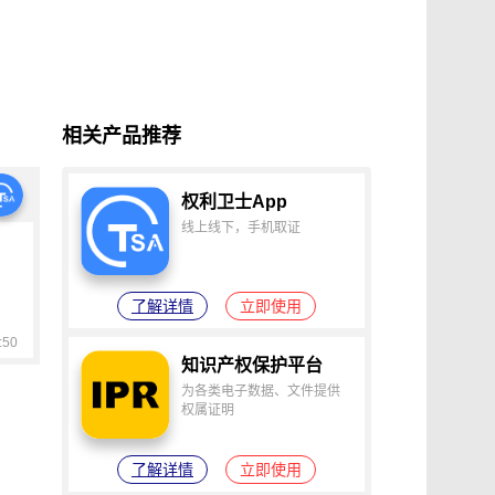
证
食品安全违法取证
取证
交易和收入取证
投放效果取证
系统操作日志认证
知识产权保护
配方确权
工业设计确权
相关产品推荐
审影像资料认证
法律文书送达
保护
专利备案认证
审计与合规认证
权利卫士App
究确权
学术论文确权
病历记录认证
线上线下，手机取证
输记录取证
交接取证
签收取证
融账单签署
合作协议签署
了解详情
立即使用
视频直播取证
线下收货取证
50
证教程
淘宝平台取证教程
知识产权保护平台
巴巴平台取证教程
闲鱼平台取证教程
为各类电子数据、文件提供
小红书平台取证教程
PDF可信时间戳认证
权属证明
证教程
支付宝平台取证教程
了解详情
立即使用
去哪儿平台取证操作指引