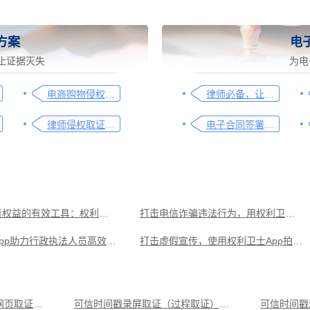
方案
电
止证据灭失
为电
电商购物侵权如何取证，请查收这份操作指引
律师必备，让法律文件签署更简单、更安全的指南
律师侵权取证教程，码住这篇干货
电子合同签署这样签就有效
保护消费者权益的有效工具：权利卫士App录像取证
打击电信诈骗违法行为，用权利卫士App录音取证
权利卫士App助力行政执法人员高效取证
打击虚假宣传，使用权利卫士App拍照取证
政务数据认证的高效方式，这份指南请查收
可信时间戳在打击网络违法行为中的应用
假冒伪劣产品，码住这篇
闲鱼平台取证操作指引
可信时间戳电子证据平台网页取证操作指引
可信时间戳录屏取证（过程取证）操作指引
可信时间戳