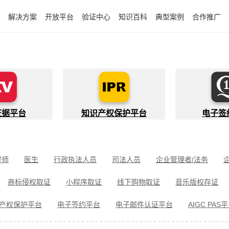
解决方案
开放平台
验证中心
知识百科
典型案例
合作推广
证据平台
知识产权保护平台
电子签
程师
医生
行政执法人员
司法人员
企业管理者/法务
件开发者
快递员
知识产权代理人
金融行业从业者
商标侵权取证
小程序取证
线下购物取证
音乐版权存证
件取证
婚姻家事取证
遗嘱继承见证
电信诈骗取证
民间借
产权保护平台
电子签约平台
电子邮件认证平台
AIGC PAS
冒伪劣取证
消费者维权
环境保护违法取证
公益诉讼取证
剧取证
劳动争议取证
网络暴力取证
电子邮件取证
侵权取