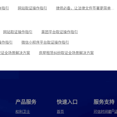
戳现场取证操作指引
微信聊天记录取证图文操作指引
淘宝平台
作指引
网站取证操作指引
律师必备，让法律文件签署更简单、更安全的指南
操作指引
小红书平台取证操作指引
美团平台取证操作指引
可信时间戳知识产权保护平台为庭审影像资料提供安全保障
抖音平台取证操作指引
网站取证操作指引
美团平台取证操作指引
操作指引
微信小程序平台取证操作指引
取证全场景解决方案
房屋租赁纠纷取证全场景解决方案
景解决方案
网络作品版权保护与侵权取证全场景解决方案
取证操作指引
去哪儿平台取证操作指引
使用教程
飞书平台取证操作指引
微信交易记录取证操作指引
产品服务
快速入口
服务支持
®
权利卫士
首页
可信时间戳