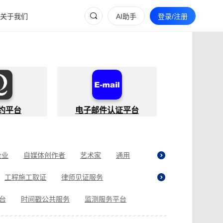
关于我们
AI助手
登录/注册
约平台
电子邮件认证平台
企业
自媒体创作者
艺术家
通用
工程施工取证
律师见证服务
贷取证
合同纠纷取证
医疗纠纷取证
平台
时间戳公共服务
监测服务平台
现场执法取证
电商购物取证
证
商标使用性证明
名誉权侵权取证