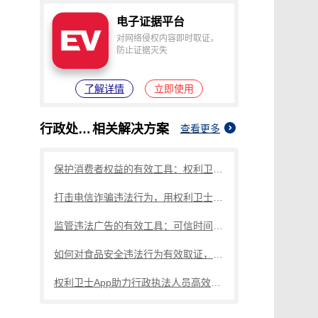
纠纷取证
电商购物与线下收货、封存取证
电子证据平台
对网络侵权内容即时取证，
防止证据灭失
了解详情
立即使用
行政处罚取证
相关解决方案
查看更多
保护消费者权益的有效工具：权利卫士App录像取证
打击电信诈骗违法行为，用权利卫士App录音取证
监管违法广告的有效工具：可信时间戳网页取证功能
如何对食品安全违法行为有效取证，收好这份操作指南
权利卫士App助力行政执法人员高效取证