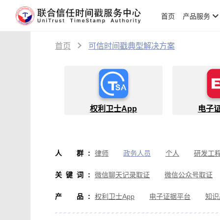
首页
产品服务
首页
可信时间戳典型解决方案
权利卫士App
电子
人群
:
律师
政务人员
个人
研发工
物流人员
创作者
设计师
软
关键词
:
微信聊天记录取证
微信公众号取证
微信取证
通讯软件取证
办公软
产品
:
权利卫士App
电子证据平台
知识
房产纠纷取证
行政执法取证
假
音视频侵权取证
直播取证
影视