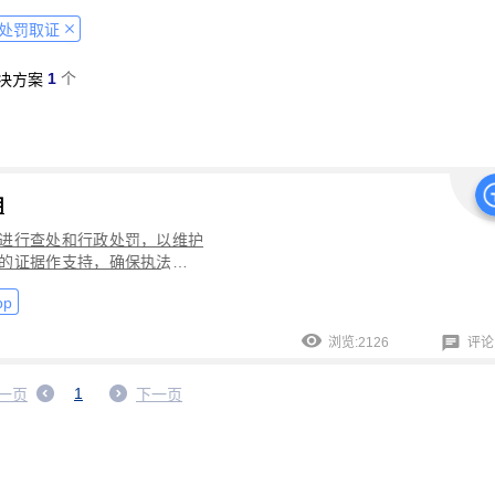
经营纠纷取证
侵犯肖像权取证
虚假宣传取证
网络违法行为取
处罚取证
税务监管取证
电子取证
互联网取证
调查取证
网络侵权
1
个
决方案
品使用性证明
作品交易认证
发布时序取证
商业秘密保护
件著作权备案登记
交易数据认证
研发资料确权
工艺流程确权
NFT数字藏品
著作权保护
电子档案认证
数据认证
庭
律文件认证
电子律师函认证
电子数据审计
商标保护
专利
用
创视频确权
原创证明
创作过程确权
数字作品认证
医学研
进行查处和行政处罚，以维护
目管理认证
技术文档确权
培训记录取证
医学会议取证
运
的证据作支持，确保执法的公
存管理取证
法律文件签署
商务合同签署
隐私协议签署
金
为常常在公共场所或虚拟环境中
p
证手段。可信时间戳在行政执
行政回函认证
借贷合同认证
通知公告认证
入职辞退认证
浏览:2126
评论:
证
过程取证
现场取证
风险管理
境外取证
哔哩哔哩取
证教程
京东平台取证教程
拼多多平台取证教程
1688阿里
1
一页
下一页
网易云音乐取证
百度网盘取证教程
QQ音乐平台取证教程
教程
企业微信平台取证教程
微博平台取证教程
抖音平台取
教程
可信时间戳境外取证使用教程
飞猪旅行平台取证操作指引