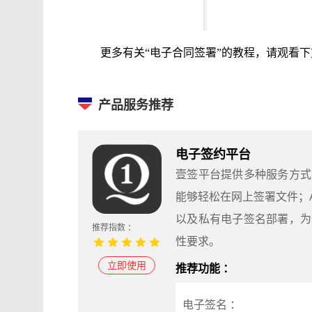
更多有关“电子合同签署”的教程，请观看
产品服务推荐
电子签约平台
壹签平台提供多种服务方式
能够轻松在网上签署文件；
以及私有电子签名部署，为
推荐指数 ：
性要求。
立即使用
推荐功能 ：
电子签名 ：