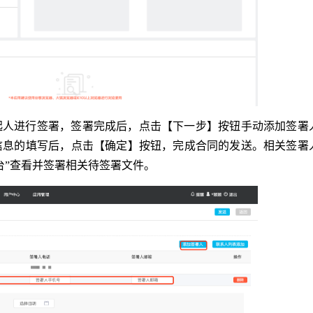
起人进行签署，签署完成后，点击【下一步】按钮手动添加签署
信息的填写后，点击【确定】按钮，完成合同的发送。相关签署
台”查看并签署相关待签署文件。