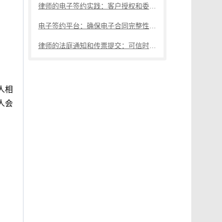
律师的电子签约实践：客户授权和委托书的便捷签署
电子签约平台：确保电子合同完整性和真实性的可信时间戳的应用策略
律师的法庭通知和传票提交：可信时间戳电子签约平台的便捷解决方案
人相
人会