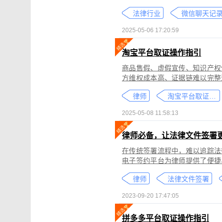
个人隐私权、财产权，甚至涉及
法律行业
较高。通过权利卫士「录屏取证
生成符合司法效力的《可信时间
2025-05-06 17:20:59
淘宝平台取证操作指引
商品售假、虚假宣传、知识产权
方维权成本高、证据链难以完整
记录规避责任，进一步加剧了维权难度。 通过权利卫士「录屏取证」
律师
淘宝平台取证教程
侵权内容（如售假、虚假宣传、
与交互操作，生成符合司法要求
2025-05-08 11:58:13
律依据及维权策略参考。
律师必备，让法律文件签署
在传统签署流程中，难以追踪法
电子签约平台为律师提供了便捷
合同的完整性和真实性，帮助律
律师
法律文件签署
规的要求。在数字化时代，律师
的服务。
2023-09-20 17:47:05
拼多多平台取证操作指引