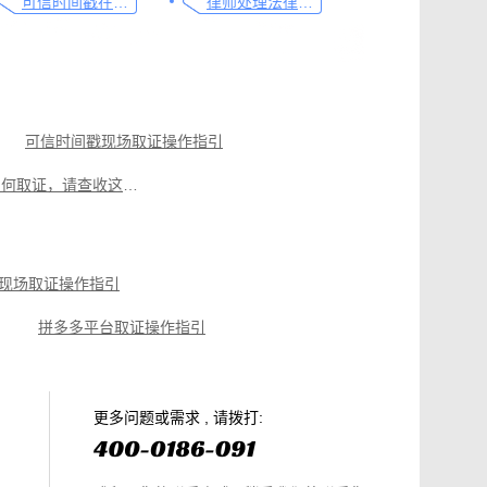
可信时间戳在法律文书送达中的实际应用
律师处理法律事务的重要工具：可信时间戳电子邮件认证
可信时间戳现场取证操作指引
电商购物侵权如何取证，请查收这份操作指引
遭遇侵权别慌，教你如何使用权利卫士对小程序取证
如何做好律师见证服务，看这篇就够了
现场取证操作指引
网络直播侵权如何高效取证，只需两步
拼多多平台取证操作指引
篇就够
美团平台取证操作指引
电商购物侵权如何取证，请查收这份操作指引
知识产权保护平台操作指引
更多问题或需求 , 请拨打: