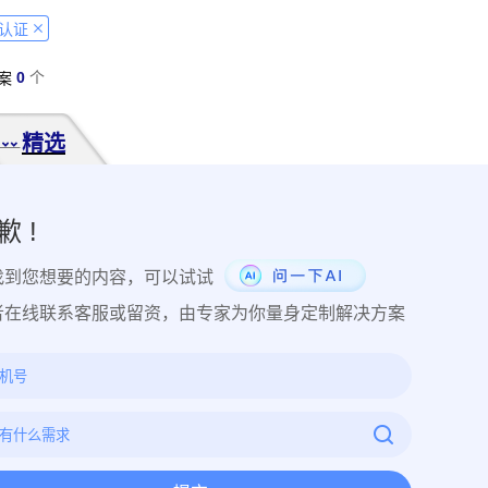
经营纠纷取证
侵犯肖像权取证
虚假宣传取证
网络违法行为取
认证
税务监管取证
电子取证
互联网取证
调查取证
网络侵权
0
个
案
品使用性证明
作品交易认证
发布时序取证
商业秘密保护
件著作权备案登记
交易数据认证
研发资料确权
工艺流程确权
精选
NFT数字藏品
著作权保护
电子档案认证
数据认证
庭
律文件认证
电子律师函认证
电子数据审计
商标保护
专利
创视频确权
原创证明
创作过程确权
数字作品认证
医学研
歉 !
目管理认证
技术文档确权
培训记录取证
医学会议取证
运
找到您想要的内容，可以试试
存管理取证
法律文件签署
商务合同签署
隐私协议签署
金
行政回函认证
借贷合同认证
通知公告认证
入职辞退认证
者在线联系客服或留资，由专家为你量身定制解决方案
证
过程取证
现场取证
风险管理
境外取证
哔哩哔哩取
证教程
京东平台取证教程
拼多多平台取证教程
1688阿里
网易云音乐取证
百度网盘取证教程
QQ音乐平台取证教程
教程
企业微信平台取证教程
微博平台取证教程
抖音平台取
教程
可信时间戳境外取证使用教程
飞猪旅行平台取证操作指引