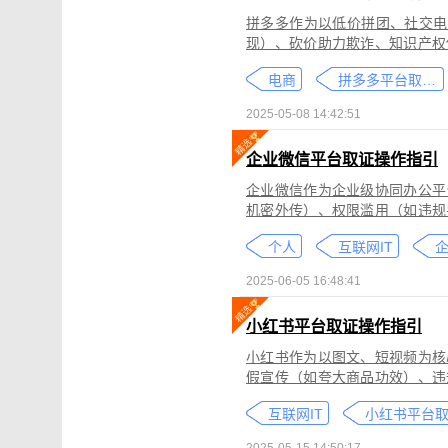
拼多多作为以低价拼团、社交电
现）、砍价助力欺诈、知识产权
为不仅损害消费者权益，还严重
电商
拼多多平台取证教程
删除。
2025-05-08 14:42:51
企业微信平台取证操作指引
企业微信作为企业级协同办公平
机密外传）、权限滥用（如违规
类行为可能侵犯商业秘密、违反
个人
互联网IT
控严格、数据权限分层等特性，
可对企业微信平台的侵权行为进
2025-06-05 16:48:41
法实践中被广泛认可。本指引仅
询专业律师。
小红书平台取证操作指引
小红书作为以图文、短视频为核
假宣传（如夸大商品功效）、违
为不仅损害原创作者权益，还可
互联网IT
蔽，维权难度较高。