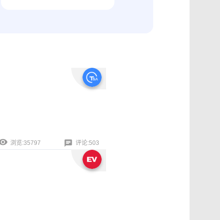
纠纷取证
电商购物与线下收货、封存取证
浏览:35797
评论:503