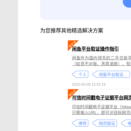
腾讯会议取证
影视剧版权保护与侵权
微信小程序取证
微信视频号取证
为您推荐其他精选解决方案
闲鱼平台取证操作指引
闲鱼作为国内领先的二手交易
（如货不对板、恶意退款）、知
为不仅损害消费者权益，还可能
个人
闲鱼平台取证教程
态性强而难度较高。
2025-05-08 15:55:19
可信时间戳电子证据平台网
可信时间戳电子证据平台（https:
只需输入URL，即可对目标网
证可以适用于著作权侵权取证、
律师
网页取证
取证、合同纠纷取证等各类场景