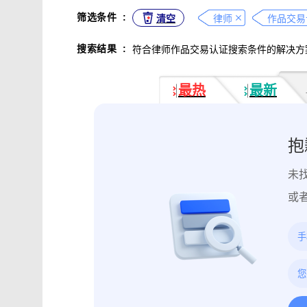
不正当竞争取证
专利侵权取证
筛选条件
:
清空
律师
作品交易
违法广告监管取证
行政处罚取证
搜索结果
:
符合律师作品交易认证搜索条件的解决方
互动内容取证
活动过程取证
作
电子合同签署
电子邮件认证
软
最热
最新
数据资产确权
模具确权
元宇宙
电子证据核验
监控影像认证
法
行政文书认证
工作日志认证
原
抱
药物研发确权
临床试验确权
项
未
投诉纠纷取证
电子单据签署
库
催款通知单签署
劳动合同签署
或
造谣诽谤取证
网页取证
录屏取
饿了么平台取证教程
大众点评平台取
快手平台取证教程
斗鱼平台取证
携程平台取证操作指引
钉钉平台取证
微信交易记录取证教程
飞书平台取证