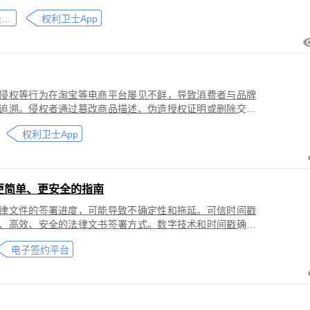
刑事犯罪。因聊天数据动态性强、加密存储复杂，维权难度
微信聊天记录取证
权利卫士App
」功能，可对微信平台的侵权行为进行全流程防篡改存证，
戳认证证书》。
侵权等行为在淘宝等电商平台屡见不鲜，导致消费者与品牌
追溯。侵权者通过篡改商品描述、伪造授权证明或删除交易
功能，可对淘宝平台的
权利卫士App
盗用知识产权）进行全流程防篡改存证，固化动态页面数据
的《可信时间戳认证证书》。本教程提供关键取证步骤、法
更简单、更安全的指南
律文件的签署进度，可能导致不确定性和拖延。可信时间戳
、高效、安全的法律文书签署方式。数字技术和时间戳确保
师提高业务效率、降低成本和风险，同时满足环保和法律合
电子签约平台
应当积极采用这种先进的电子签约技术，为客户提供更优质