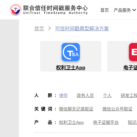
首页
产品服务
首页
可信时间戳典型解决方案
权利卫士App
电子
人群
:
律师
政务人员
个人
研发工
物流人员
创作者
设计师
软
关键词
:
微信聊天记录取证
微信公众号取证
微信取证
通讯软件取证
办公软
产品
:
权利卫士App
电子证据平台
知识
房产纠纷取证
行政执法取证
假
音视频侵权取证
直播取证
影视