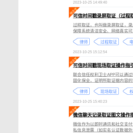
2023-10-25 14:49:40
可信时间戳录屏取证（过程
过程取证，也叫做录屏取证，录
保障系统清洁安全、网络真实可
括图片、网页、聊天记录、电商
律师
过程取证
2023-10-25 15:12:54
可信时间戳现场取证操作指
联合信任权利卫士APP可以通
固化保全，证明所取证据内容的
录屏取证功能对互联网上发生的
律师
现场取证
权
整性、时间权威性。
2023-10-25 15:40:23
微信聊天记录取证图文操作
微信作为以即时通讯和社交支付
私信息泄露（如实名认证数据外