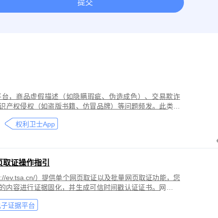
提交
取证
网络作品版权保护与侵权取证
房屋租赁纠纷取证
离婚
今日头条平台取证
美团取证
网站取证
平台，商品虚假描述（如隐瞒瑕疵、伪造成色）、交易欺诈
识产权侵权（如盗版书籍、仿冒品牌）等问题频发。此类行
导致二手商品流通市场信任度下降，维权时因证据分散、动
权利卫士App
页取证操作指引
//ev.tsa.cn/）提供单个网页取证以及批量网页取证功能，您
页的内容进行证据固化，并生成可信时间戳认证证书。网页取
商标侵权取证、公众号文章取证、网络暴力取证、行政执法
电子证据平台
。