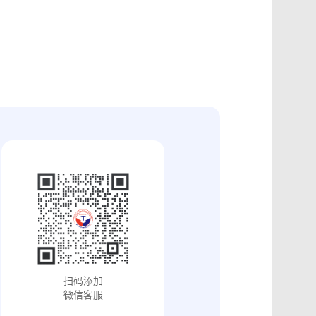
证
食品安全违法取证
取证
交易和收入取证
投放效果取证
系统操作日志认证
知识产权保护
配方确权
工业设计确权
审影像资料认证
法律文书送达
保护
专利备案认证
审计与合规认证
究确权
学术论文确权
病历记录认证
输记录取证
交接取证
签收取证
融账单签署
合作协议签署
视频直播取证
线下收货取证
证教程
淘宝平台取证教程
巴巴平台取证教程
闲鱼平台取证教程
小红书平台取证教程
PDF可信时间戳认证
扫码添加
证教程
支付宝平台取证教程
微信客服
去哪儿平台取证操作指引