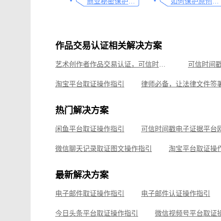
商业秘密保护及侵权取证操作指引
如何保护原创者的著作权，从这步开始做
作品交易认证相关解决方案
艺术创作者作品交易认证，可信时间戳保护您的合法权益
淘宝平台取证操作指引
可信时间戳境外取证使用教程
热门解决方案
如何有效对电子邮件进行取证，牢记这4点
线上平台
闲鱼平台取证操作指引
线下收货取证流程，这份操作指南请收好
微信公众
微信聊天记录取证图文操作指引
淘宝平台取证操
企业微信平台取证操作指引
微信视频号平台取证
最新解决方案
飞书平台取证操作指引
电子邮件取证操作指引
电子邮件认证操作指引
钉钉平台取证操作指引
今日头条平台取证操作指引
微信视频号平台取证