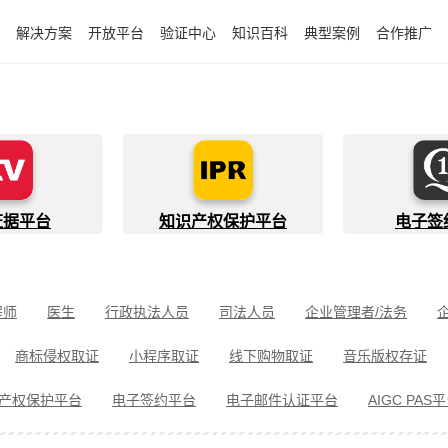
解决方案
开放平台
验证中心
知识百科
典型案例
合作推广
证据平台
知识产权保护平台
电子签
程师
医生
行政执法人员
司法人员
企业管理者/法务
件开发者
快递员
知识产权代理人
金融行业从业者
商标侵权取证
小程序取证
线下购物取证
音乐版权存证
件取证
婚姻家事取证
遗嘱继承见证
电信诈骗取证
民间借
产权保护平台
电子签约平台
电子邮件认证平台
AIGC PAS
冒伪劣取证
消费者维权
环境保护违法取证
公益诉讼取证
剧取证
劳动争议取证
网络暴力取证
电子邮件取证
侵权取