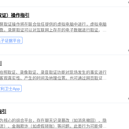
取证）操作指引
屏取证操作将在联合信任提供的虚拟电脑中进行，虚拟电脑
靠。录屏取证可以对互联网上存在的电子数据进行取证、包
购物、音视频、软件代码等各类场景。
电子证据平台
引
过拍照取证、录像取证、录音取证功能对现场发生的事实进行
客观真实性、产生的时间及地理位置。也可通过网页取证、
事实进行固化保全，证明网络上证据的来源真实性、内容完
利卫士App
指引
为核心的综合平台，存在聊天记录篡改（如消息撤回）、隐
流）、金融欺诈（如虚假转账）等问题。此类行为可能侵犯