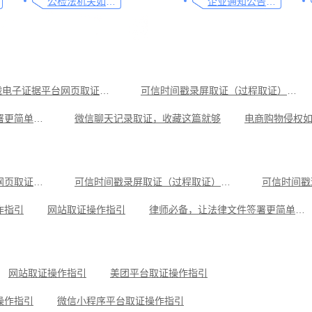
公检法机关如何认证监控影像，这个方法要知道
企业通知公告的合规助手，收藏这篇指南就够了
可信时间戳电子证据平台网页取证操作指引
可信时间戳录屏取证（过程取证）操作指引
律师必备，让法律文件签署更简单、更安全的指南
微信聊天记录取证，收藏这篇就够
教你劳动争议取证的流程与技巧，让维权不再难
律师侵权取证教程，码住这篇干货
音乐作品侵权取证操作指引
视频直播取证实用指南
可信时间戳电子证据平台网页取证操作指引
可信时间戳录屏取证（过程取证）操作指引
可信时间戳
号平台取证操作指引
遭遇网络暴力的取证方法，这3点非常重要
作指引
网站取证操作指引
律师必备，让法律文件签署更简单、更安全的指南
操作指引
小红书平台取证操作指引
微信聊天记录取证，收藏这
可信时间戳知识产权保护平台为庭审影像资料提供安全保障
抖音平台取证操作指引
网站取证操作指引
美团平台取证操作指引
操作指引
微信小程序平台取证操作指引