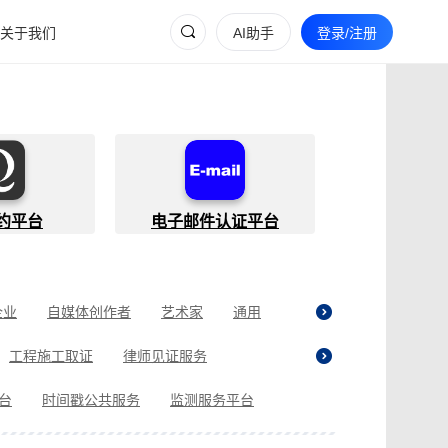
关于我们
AI助手
登录/注册
约平台
电子邮件认证平台
企业
自媒体创作者
艺术家
通用
工程施工取证
律师见证服务
贷取证
合同纠纷取证
医疗纠纷取证
平台
时间戳公共服务
监测服务平台
现场执法取证
电商购物取证
证
商标使用性证明
名誉权侵权取证