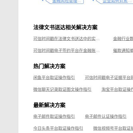
金融风险管理的关键利器：可信时间戳的应用与重要性
企业如何对系统操作日志认证，一文说清
法律文书送达相关解决方案
可信时间戳在法律文书送达中的实际应用
可信时间戳电子签约平台在金融账单签署的应用
可信时间戳录屏取证（过程取证）操作指引
可信时间
热门解决方案
律师必备，让法律文件签署更简单、更安全的指南
企业微信
闲鱼平台取证操作指引
可信时间戳知识产权保护平台为庭审影像资料提供安全保障
抖音平台
微信聊天记录取证图文操作指引
淘宝平台取证操
企业微信平台取证操作指引
微信视频号平台取证
最新解决方案
飞书平台取证操作指引
电子邮件取证操作指引
电子邮件认证操作指引
钉钉平台取证操作指引
今日头条平台取证操作指引
微信视频号平台取证