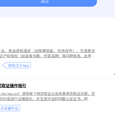
提交
取证
网络作品版权保护与侵权取证
房屋租赁纠纷取证
离婚
今日头条平台取证
美团取证
网站取证
平台，商品虚假描述（如隐瞒瑕疵、伪造成色）、交易欺诈
识产权侵权（如盗版书籍、仿冒品牌）等问题频发。此类行
导致二手商品流通市场信任度下降，维权时因证据分散、动
权利卫士App
页取证操作指引
//ev.tsa.cn/）提供单个网页取证以及批量网页取证功能，您
页的内容进行证据固化，并生成可信时间戳认证证书。网页取
商标侵权取证、公众号文章取证、网络暴力取证、行政执法
电子证据平台
。