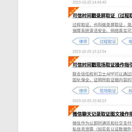
2023-10-25 14:49:40
可信时间戳录屏取证（过程
过程取证，也叫做录屏取证，录
保障系统清洁安全、网络真实可
括图片、网页、聊天记录、电商
律师
过程取证
2023-10-25 15:12:54
可信时间戳现场取证操作指
联合信任权利卫士APP可以通
固化保全，证明所取证据内容的
录屏取证功能对互联网上发生的
律师
现场取证
权
整性、时间权威性。
2023-10-25 15:40:23
微信聊天记录取证图文操作
微信作为以即时通讯和社交支付
私信息泄露（如实名认证数据外