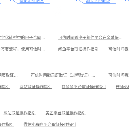
保护企业配方知识产权，这个方法最有效
淘宝平台取证操作指引
金融行业数字化转型中的电子合同签署问题与解决方案
可信时间戳电子邮件平台在金融保险业借贷合同认证流程
催款通知单签署流程，使用可信时间戳电子签约平台
闲鱼平台取证操作指引
戳现场取证操作指引
微信聊天记录取证图文操作指引
淘宝平台
平台取证操作指引
小红书平台取证操作指引
微信聊天记录取证
可信时间戳电子证据平台网页取证操作指引
可信时间戳录屏取证（过程取证）操作指引
可信时间戳
取证操作指引
作指引
网站取证操作指引
拼多多平台取证操作指引
操作指引
小红书平台取证操作指引
微信聊天记录取证，收藏这
可信时间戳知识产权保护平台为庭审影像资料提供安全保障
抖音平台取证操作指引
网站取证操作指引
美团平台取证操作指引
操作指引
微信小程序平台取证操作指引