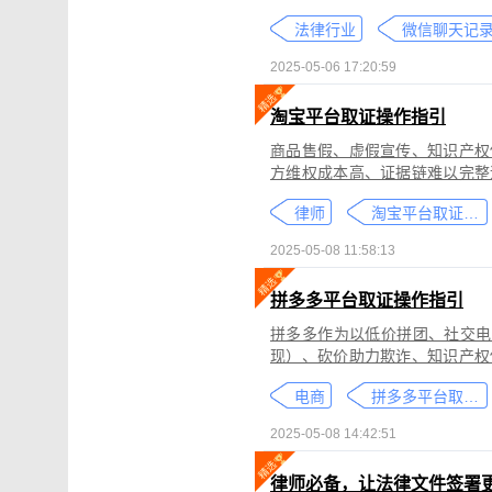
个人隐私权、财产权，甚至涉及
法律行业
较高。通过权利卫士「录屏取证
生成符合司法效力的《可信时间
2025-05-06 17:20:59
淘宝平台取证操作指引
商品售假、虚假宣传、知识产权
方维权成本高、证据链难以完整
记录规避责任，进一步加剧了维权难度。 通过权利卫士「录屏取证」
律师
淘宝平台取证教程
侵权内容（如售假、虚假宣传、
与交互操作，生成符合司法要求
2025-05-08 11:58:13
律依据及维权策略参考。
拼多多平台取证操作指引
拼多多作为以低价拼团、社交电
现）、砍价助力欺诈、知识产权
为不仅损害消费者权益，还严重
电商
拼多多平台取证教程
删除。
2025-05-08 14:42:51
律师必备，让法律文件签署