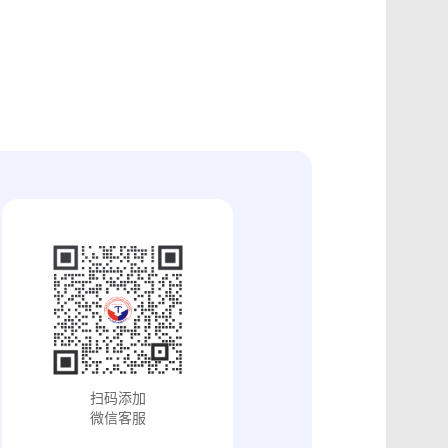
证
食品安全违法取证
取证
交易和收入取证
投放效果取证
系统操作日志认证
知识产权保护
配方确权
工业设计确权
审影像资料认证
法律文书送达
保护
专利备案认证
审计与合规认证
究确权
学术论文确权
病历记录认证
输记录取证
交接取证
签收取证
融账单签署
合作协议签署
视频直播取证
线下收货取证
证教程
淘宝平台取证教程
巴巴平台取证教程
闲鱼平台取证教程
小红书平台取证教程
PDF可信时间戳认证
扫码添加
证教程
支付宝平台取证教程
微信客服
去哪儿平台取证操作指引