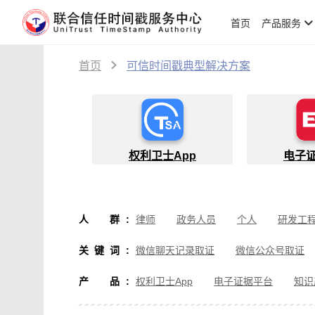
首页
产品服务
首页
可信时间戳典型解决方案
权利卫士App
电子
人群
:
律师
政务人员
个人
研发工
物流人员
创作者
设计师
软
关键词
:
微信聊天记录取证
微信公众号取证
微信取证
通讯软件取证
办公软
产品
:
权利卫士App
电子证据平台
知识
房产纠纷取证
行政执法取证
假
音视频侵权取证
直播取证
影视