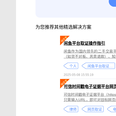
腾讯会议取证
影视剧版权保护与侵权
微信小程序取证
微信视频号取证
为您推荐其他精选解决方案
闲鱼平台取证操作指引
闲鱼作为国内领先的二手交易
（如货不对板、恶意退款）、知
为不仅损害消费者权益，还可能
个人
闲鱼平台取证教程
态性强而难度较高。
2025-05-08 15:55:19
可信时间戳电子证据平台网
可信时间戳电子证据平台（https:
只需输入URL，即可对目标网
证可以适用于著作权侵权取证、
律师
网页取证
取证、合同纠纷取证等各类场景