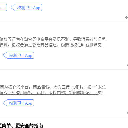
刑事犯罪。因聊天数据动态性强、加密存储复杂，维权难度
微信聊天记录取证
权利卫士App
」功能，可对微信平台的侵权行为进行全流程防篡改存证，
戳认证证书》。
侵权等行为在淘宝等电商平台屡见不鲜，导致消费者与品牌
追溯。侵权者通过篡改商品描述、伪造授权证明或删除交易
功能，可对淘宝平台的
权利卫士App
盗用知识产权）进行全流程防篡改存证，固化动态页面数据
的《可信时间戳认证证书》。本教程提供关键取证步骤、法
商为核心的平台，商品售假、虚假宣传（如“假一赔十”未兑
侵权（如盗用商标、专利、版权内容）等问题频发。此类行
侵害品牌方知识产权，导致维权难度高、证据链易被篡改或
权利卫士App
更简单、更安全的指南