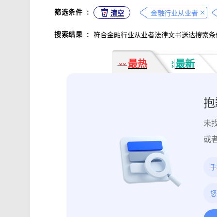
不正当竞争取证
专利侵权取证
筛选条件
:
清空
金融行业从业者
违法广告监管取证
行政处罚取证
搜索结果
:
符合金融行业从业者法律文书送达搜索条
互动内容取证
活动过程取证
作
电子合同签署
电子邮件认证
软
最热
最新
数据资产确权
模具确权
元宇宙
电子证据核验
监控影像认证
法
行政文书认证
工作日志认证
原
抱
药物研发确权
临床试验确权
项
未
投诉纠纷取证
电子单据签署
库
催款通知单签署
劳动合同签署
或
造谣诽谤取证
网页取证
录屏取
饿了么平台取证教程
大众点评平台取
快手平台取证教程
斗鱼平台取证
携程平台取证操作指引
钉钉平台取证
微信交易记录取证教程
飞书平台取证