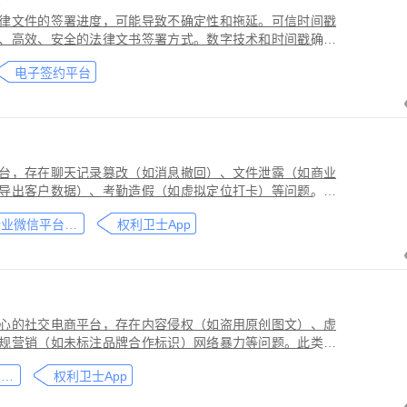
律文件的签署进度，可能导致不确定性和拖延。可信时间戳
、高效、安全的法律文书签署方式。数字技术和时间戳确保
师提高业务效率、降低成本和风险，同时满足环保和法律合
电子签约平台
应当积极采用这种先进的电子签约技术，为客户提供更优质
台，存在聊天记录篡改（如消息撤回）、文件泄露（如商业
导出客户数据）、考勤造假（如虚拟定位打卡）等问题。此
劳动法规，甚至构成刑事犯罪。因企业微信具有组织架构管
企业微信平台取证教程
权利卫士App
维权需系统性取证策略。通过权利卫士「录屏取证」功能，
行全流程防篡改存证，生成的《可信时间戳认证证书》在司
作操作参考，实际取证需结合案件具体情况，建议必要时咨
心的社交电商平台，存在内容侵权（如盗用原创图文）、虚
规营销（如未标注品牌合作标识）网络暴力等问题。此类行
能误导消费者购买决策，因平台内容编辑频繁、交易链路隐
小红书平台取证教程
权利卫士App