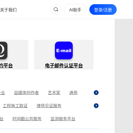
关于我们
AI助手
登录/注册
约平台
电子邮件认证平台
企业
自媒体创作者
艺术家
通用
工程施工取证
律师见证服务
贷取证
合同纠纷取证
医疗纠纷取证
平台
时间戳公共服务
监测服务平台
现场执法取证
电商购物取证
证
商标使用性证明
名誉权侵权取证