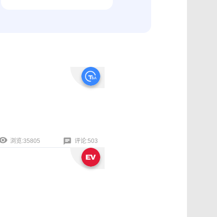
纠纷取证
电商购物与线下收货、封存取证
浏览:35805
评论:503