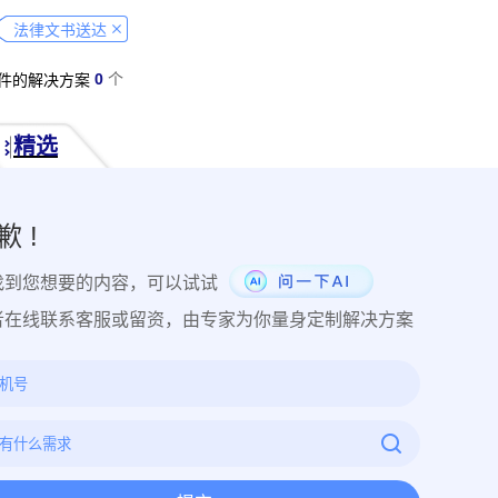
经营纠纷取证
侵犯肖像权取证
虚假宣传取证
网络违法行为取
法律文书送达
税务监管取证
电子取证
互联网取证
调查取证
网络侵权
0
个
件的解决方案
品使用性证明
作品交易认证
发布时序取证
商业秘密保护
件著作权备案登记
交易数据认证
研发资料确权
工艺流程确权
精选
NFT数字藏品
著作权保护
电子档案认证
数据认证
庭
律文件认证
电子律师函认证
电子数据审计
商标保护
专利
创视频确权
原创证明
创作过程确权
数字作品认证
医学研
歉 !
目管理认证
技术文档确权
培训记录取证
医学会议取证
运
找到您想要的内容，可以试试
存管理取证
法律文件签署
商务合同签署
隐私协议签署
金
行政回函认证
借贷合同认证
通知公告认证
入职辞退认证
者在线联系客服或留资，由专家为你量身定制解决方案
证
过程取证
现场取证
风险管理
境外取证
哔哩哔哩取
证教程
京东平台取证教程
拼多多平台取证教程
1688阿里
网易云音乐取证
百度网盘取证教程
QQ音乐平台取证教程
教程
企业微信平台取证教程
微博平台取证教程
抖音平台取
教程
可信时间戳境外取证使用教程
飞猪旅行平台取证操作指引