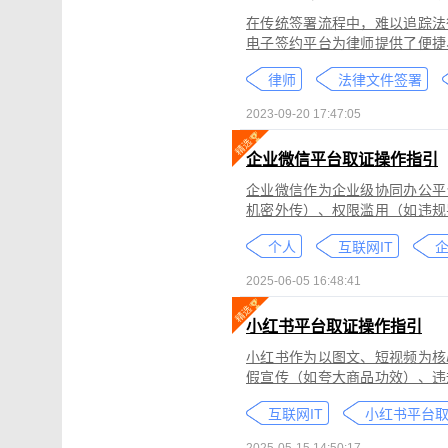
在传统签署流程中，难以追踪法
电子签约平台为律师提供了便捷
合同的完整性和真实性，帮助律
律师
法律文件签署
规的要求。在数字化时代，律师
的服务。
2023-09-20 17:47:05
企业微信平台取证操作指引
企业微信作为企业级协同办公平
机密外传）、权限滥用（如违规
类行为可能侵犯商业秘密、违反
个人
互联网IT
控严格、数据权限分层等特性，
可对企业微信平台的侵权行为进
2025-06-05 16:48:41
法实践中被广泛认可。本指引仅
询专业律师。
小红书平台取证操作指引
小红书作为以图文、短视频为核
假宣传（如夸大商品功效）、违
为不仅损害原创作者权益，还可
互联网IT
蔽，维权难度较高。