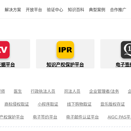
解决方案
开放平台
验证中心
知识百科
典型案例
合作推广
证据平台
知识产权保护平台
电子签
程师
医生
行政执法人员
司法人员
企业管理者/法务
件开发者
快递员
知识产权代理人
金融行业从业者
商标侵权取证
小程序取证
线下购物取证
音乐版权存证
件取证
婚姻家事取证
遗嘱继承见证
电信诈骗取证
民间借
产权保护平台
电子签约平台
电子邮件认证平台
AIGC PAS
冒伪劣取证
消费者维权
环境保护违法取证
公益诉讼取证
剧取证
劳动争议取证
网络暴力取证
电子邮件取证
侵权取