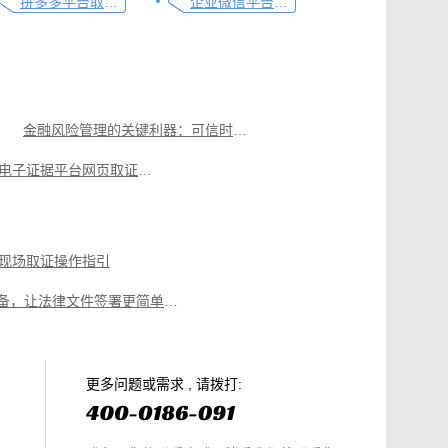
拼多多平台取证操作指引
企业微信平台取证操作指引
金融风险管理的关键利器：可信时间戳的应用与重要性
可信时间戳电子证据平台网页取证操作指引
取证操作指引
拼多多平台取证操作指引
，收藏这篇就够
飞书平台取证操作指引
现场取证操作指引
律师必备，让法律文件签署更简单、更安全的指南
篇就够
美团平台取证操作指引
电商购物侵权如何取证，请查收这份操作指引
知识产权保护平台操作指引
更多问题或需求 , 请拨打: