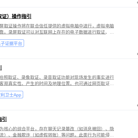
取证）操作指引
屏取证操作将在联合信任提供的虚拟电脑中进行，虚拟电脑
靠。录屏取证可以对互联网上存在的电子数据进行取证、包
购物、音视频、软件代码等各类场景。
电子证据平台
引
过拍照取证、录像取证、录音取证功能对现场发生的事实进行
客观真实性、产生的时间及地理位置。也可通过网页取证、
事实进行固化保全，证明网络上证据的来源真实性、内容完
利卫士App
指引
为核心的综合平台，存在聊天记录篡改（如消息撤回）、隐
流）、金融欺诈（如虚假转账）等问题。此类行为可能侵犯