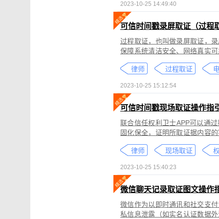
2023-10-25 14:49:40
可信时间戳录屏取证（过程
过程取证，也叫做录屏取证，录
保障系统清洁安全、网络真实可
括图片、网页、聊天记录、电商
律师
过程取证
2023-10-25 15:12:54
可信时间戳现场取证操作指
联合信任权利卫士APP可以通
固化保全，证明所取证据内容的
录屏取证功能对互联网上发生的
律师
现场取证
权
整性、时间权威性。
2023-10-25 15:40:23
微信聊天记录取证图文操作
微信作为以即时通讯和社交支付
私信息泄露（如实名认证数据外