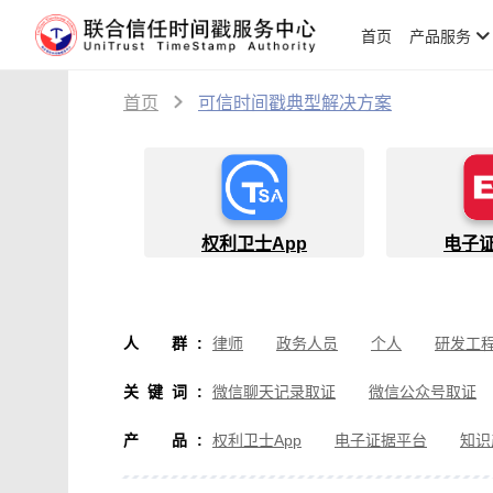
首页
产品服务
首页
可信时间戳典型解决方案
权利卫士App
电子
人群
:
律师
政务人员
个人
研发工
物流人员
创作者
设计师
软
关键词
:
微信聊天记录取证
微信公众号取证
微信取证
通讯软件取证
办公软
产品
:
权利卫士App
电子证据平台
知识
房产纠纷取证
行政执法取证
假
音视频侵权取证
直播取证
影视