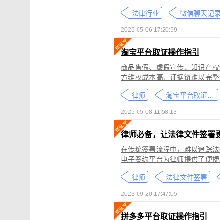
个人隐私权、财产权，甚至涉及
法律行业
较高。通过权利卫士「录屏取证
生成符合司法效力的《可信时间
2025-05-06 17:20:59
淘宝平台取证操作指引
商品售假、虚假宣传、知识产权
方维权成本高、证据链难以完整
记录规避责任，进一步加剧了维权难度。 通过权利卫士「录屏取证」
律师
淘宝平台取证教程
侵权内容（如售假、虚假宣传、
与交互操作，生成符合司法要求
2025-05-08 11:58:13
律依据及维权策略参考。
律师必备，让法律文件签署
在传统签署流程中，难以追踪法
电子签约平台为律师提供了便捷
合同的完整性和真实性，帮助律
律师
法律文件签署
规的要求。在数字化时代，律师
的服务。
2023-09-20 17:47:05
拼多多平台取证操作指引