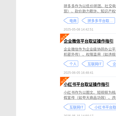
拼多多作为以低价拼团、社交电
现）、砍价助力欺诈、知识产权
为不仅损害消费者权益，还严重
电商
拼多多平台取证教程
删除。
2025-05-08 14:42:51
企业微信平台取证操作指引
企业微信作为企业级协同办公平
机密外传）、权限滥用（如违规
类行为可能侵犯商业秘密、违反
个人
互联网IT
控严格、数据权限分层等特性，
可对企业微信平台的侵权行为进
2025-06-05 16:48:41
法实践中被广泛认可。本指引仅
询专业律师。
小红书平台取证操作指引
小红书作为以图文、短视频为核
假宣传（如夸大商品功效）、违
为不仅损害原创作者权益，还可
互联网IT
蔽，维权难度较高。