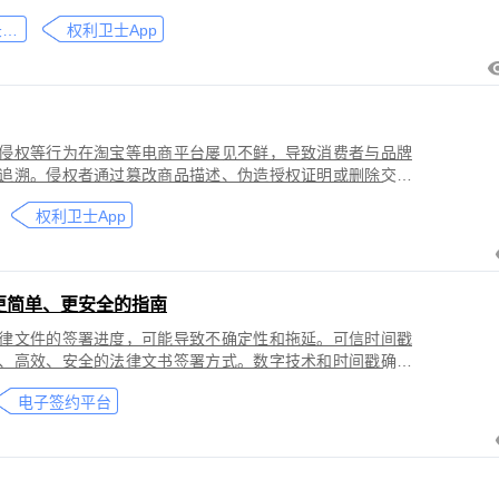
刑事犯罪。因聊天数据动态性强、加密存储复杂，维权难度
微信聊天记录取证
权利卫士App
」功能，可对微信平台的侵权行为进行全流程防篡改存证，
戳认证证书》。
侵权等行为在淘宝等电商平台屡见不鲜，导致消费者与品牌
追溯。侵权者通过篡改商品描述、伪造授权证明或删除交易
功能，可对淘宝平台的
权利卫士App
盗用知识产权）进行全流程防篡改存证，固化动态页面数据
的《可信时间戳认证证书》。本教程提供关键取证步骤、法
更简单、更安全的指南
律文件的签署进度，可能导致不确定性和拖延。可信时间戳
、高效、安全的法律文书签署方式。数字技术和时间戳确保
师提高业务效率、降低成本和风险，同时满足环保和法律合
电子签约平台
应当积极采用这种先进的电子签约技术，为客户提供更优质