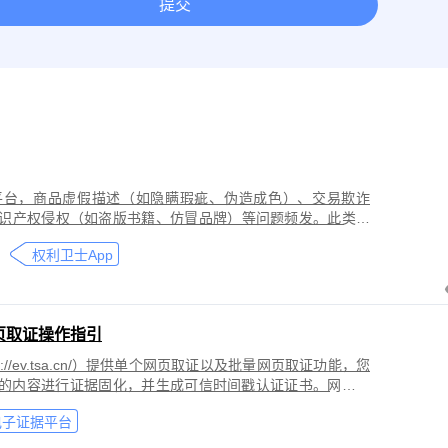
提交
取证
网络作品版权保护与侵权取证
房屋租赁纠纷取证
离婚
今日头条平台取证
美团取证
网站取证
平台，商品虚假描述（如隐瞒瑕疵、伪造成色）、交易欺诈
识产权侵权（如盗版书籍、仿冒品牌）等问题频发。此类行
导致二手商品流通市场信任度下降，维权时因证据分散、动
权利卫士App
页取证操作指引
//ev.tsa.cn/）提供单个网页取证以及批量网页取证功能，您
页的内容进行证据固化，并生成可信时间戳认证证书。网页取
商标侵权取证、公众号文章取证、网络暴力取证、行政执法
电子证据平台
。