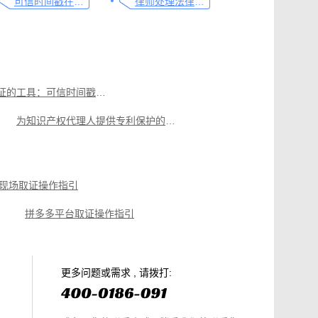
可信时间戳在法律文书送达中的实际应用
律师处理法律事务的重要工具：可信时间戳电子邮件认证
电子档案认证的工具：可信时间戳知识产权保护平台
为知识产权代理人提供专利保护的全流程操作指南
现场取证操作指引
操作指引
企业微信平台取证操作指引
现场取证操作指引
拼多多平台取证操作指引
篇就够
美团平台取证操作指引
电商购物侵权如何取证，请查收这份操作指引
知识产权保护平台操作指引
更多问题或需求 , 请拨打: