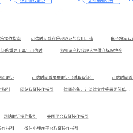
律师侵权取证教程，码住这篇干货
企业通知公告的合规助手，收藏这篇指南就够了
篇操作指南
可信时间戳在侵权取证的应用，速看这篇
专利备案认证的重要工具：可信时间戳知识产权保护平台
为知识产权代理人提供商标保护全流程操作指引
可信时间戳电子证据平台网页取证操作指引
可信时间戳录屏取证（过程取证）操作指引
可信时间戳
作指引
律师必备，让法律文件签署更简单、更安全的指南
拼多多平台取证
可信时间戳电子证据平台网页取证操作指引
可信时间戳录屏取证（过程取证）操作指引
可信时间戳
藏这篇就够
飞书平台取证操作指引
作指引
网站取证操作指引
律师必备，让法律文件签署更简单、更安全的指南
操作指引
小红书平台取证操作指引
微信聊天记录取证，收藏这
可信时间戳知识产权保护平台为庭审影像资料提供安全保障
抖音平台取证操作指引
网站取证操作指引
美团平台取证操作指引
操作指引
微信小程序平台取证操作指引