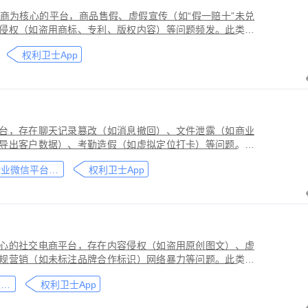
商为核心的平台，商品售假、虚假宣传（如“假一赔十”未兑
侵权（如盗用商标、专利、版权内容）等问题频发。此类行
侵害品牌方知识产权，导致维权难度高、证据链易被篡改或
权利卫士App
台，存在聊天记录篡改（如消息撤回）、文件泄露（如商业
导出客户数据）、考勤造假（如虚拟定位打卡）等问题。此
劳动法规，甚至构成刑事犯罪。因企业微信具有组织架构管
企业微信平台取证教程
权利卫士App
维权需系统性取证策略。通过权利卫士「录屏取证」功能，
行全流程防篡改存证，生成的《可信时间戳认证证书》在司
作操作参考，实际取证需结合案件具体情况，建议必要时咨
心的社交电商平台，存在内容侵权（如盗用原创图文）、虚
规营销（如未标注品牌合作标识）网络暴力等问题。此类行
能误导消费者购买决策，因平台内容编辑频繁、交易链路隐
小红书平台取证教程
权利卫士App