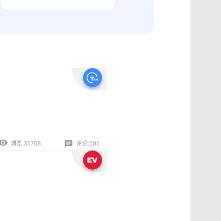
纠纷取证
电商购物与线下收货、封存取证
浏览:35768
评论:503