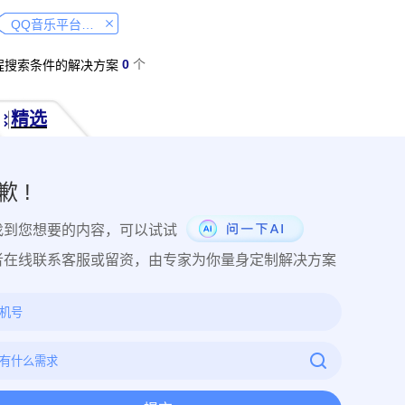
经营纠纷取证
侵犯肖像权取证
虚假宣传取证
网络违法行为取
QQ音乐平台取证教程
税务监管取证
电子取证
互联网取证
调查取证
网络侵权
0
个
程搜索条件的解决方案
品使用性证明
作品交易认证
发布时序取证
商业秘密保护
件著作权备案登记
交易数据认证
研发资料确权
工艺流程确权
精选
NFT数字藏品
著作权保护
电子档案认证
数据认证
庭
律文件认证
电子律师函认证
电子数据审计
商标保护
专利
创视频确权
原创证明
创作过程确权
数字作品认证
医学研
歉 !
目管理认证
技术文档确权
培训记录取证
医学会议取证
运
找到您想要的内容，可以试试
存管理取证
法律文件签署
商务合同签署
隐私协议签署
金
行政回函认证
借贷合同认证
通知公告认证
入职辞退认证
者在线联系客服或留资，由专家为你量身定制解决方案
证
过程取证
现场取证
风险管理
境外取证
哔哩哔哩取
证教程
京东平台取证教程
拼多多平台取证教程
1688阿里
网易云音乐取证
百度网盘取证教程
QQ音乐平台取证教程
教程
企业微信平台取证教程
微博平台取证教程
抖音平台取
教程
可信时间戳境外取证使用教程
飞猪旅行平台取证操作指引