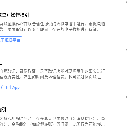
取证）操作指引
屏取证操作将在联合信任提供的虚拟电脑中进行，虚拟电脑
靠。录屏取证可以对互联网上存在的电子数据进行取证、包
购物、音视频、软件代码等各类场景。
电子证据平台
引
过拍照取证、录像取证、录音取证功能对现场发生的事实进行
客观真实性、产生的时间及地理位置。也可通过网页取证、
事实进行固化保全，证明网络上证据的来源真实性、内容完
利卫士App
指引
为核心的综合平台，存在聊天记录篡改（如消息撤回）、隐
流）、金融欺诈（如虚假转账）等问题。此类行为可能侵犯