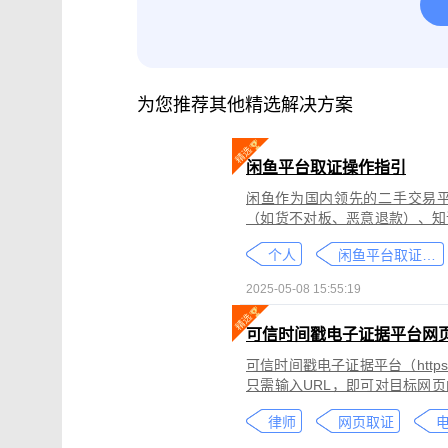
腾讯会议取证
影视剧版权保护与侵权
微信小程序取证
微信视频号取证
为您推荐其他精选解决方案
闲鱼平台取证操作指引
闲鱼作为国内领先的二手交易
（如货不对板、恶意退款）、知
为不仅损害消费者权益，还可能
个人
闲鱼平台取证教程
态性强而难度较高。
2025-05-08 15:55:19
可信时间戳电子证据平台网
可信时间戳电子证据平台（https:
只需输入URL，即可对目标网
证可以适用于著作权侵权取证、
律师
网页取证
取证、合同纠纷取证等各类场景