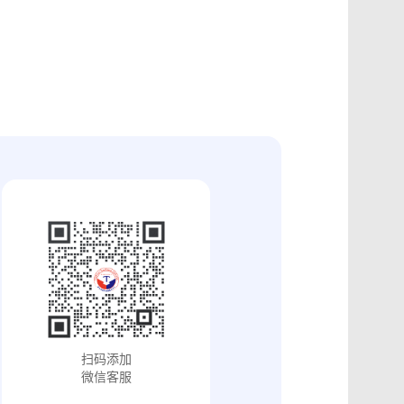
证
食品安全违法取证
取证
交易和收入取证
投放效果取证
系统操作日志认证
知识产权保护
配方确权
工业设计确权
审影像资料认证
法律文书送达
保护
专利备案认证
审计与合规认证
究确权
学术论文确权
病历记录认证
输记录取证
交接取证
签收取证
融账单签署
合作协议签署
视频直播取证
线下收货取证
证教程
淘宝平台取证教程
巴巴平台取证教程
闲鱼平台取证教程
小红书平台取证教程
PDF可信时间戳认证
扫码添加
证教程
支付宝平台取证教程
微信客服
去哪儿平台取证操作指引