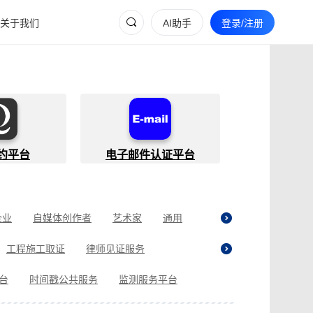
关于我们
AI助手
登录/注册
约平台
电子邮件认证平台
企业
自媒体创作者
艺术家
通用
工程施工取证
律师见证服务
贷取证
合同纠纷取证
医疗纠纷取证
平台
时间戳公共服务
监测服务平台
现场执法取证
电商购物取证
证
商标使用性证明
名誉权侵权取证