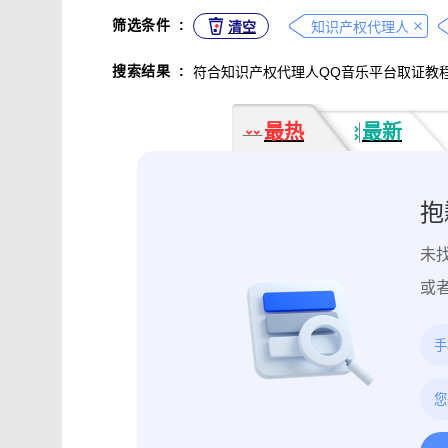
不正当竞争取证
专利侵权取证
筛选条件
:
清空
知识产权代理人
违法广告监管取证
行政处罚取证
搜索结果
:
符合知识产权代理人QQ音乐平台取证教
互动内容取证
活动过程取证
作
电子合同签署
电子邮件认证
软
最热
最新
数据资产确权
模具确权
元宇宙
电子证据核验
监控影像认证
法
行政文书认证
工作日志认证
原
抱
药物研发确权
临床试验确权
项
未
投诉纠纷取证
电子单据签署
库
催款通知单签署
劳动合同签署
或
造谣诽谤取证
网页取证
录屏取
饿了么平台取证教程
大众点评平台取
快手平台取证教程
斗鱼平台取证
携程平台取证操作指引
钉钉平台取证
微信交易记录取证教程
飞书平台取证