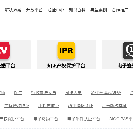
解决方案
开放平台
验证中心
知识百科
典型案例
合作推广
证据平台
知识产权保护平台
电子签
程师
医生
行政执法人员
司法人员
企业管理者/法务
件开发者
快递员
知识产权代理人
金融行业从业者
商标侵权取证
小程序取证
线下购物取证
音乐版权存证
件取证
婚姻家事取证
遗嘱继承见证
电信诈骗取证
民间借
产权保护平台
电子签约平台
电子邮件认证平台
AIGC PAS
冒伪劣取证
消费者维权
环境保护违法取证
公益诉讼取证
剧取证
劳动争议取证
网络暴力取证
电子邮件取证
侵权取