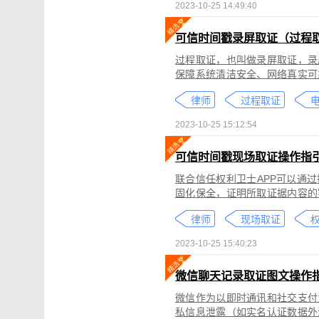
2023-10-25 14:49:40
可信时间戳录屏取证（过程
过程取证，也叫做录屏取证，录
保障系统清洁安全、网络真实可
括图片、网页、聊天记录、电商
律师
过程取证
2023-10-25 15:12:54
可信时间戳现场取证操作指
联合信任权利卫士APP可以通
固化保全，证明所取证据内容的
录屏取证功能对互联网上发生的
律师
现场取证
权
整性、时间权威性。
2023-10-25 15:40:23
微信聊天记录取证图文操作
微信作为以即时通讯和社交支付
私信息泄露（如实名认证数据外