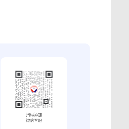
证
食品安全违法取证
取证
交易和收入取证
投放效果取证
系统操作日志认证
知识产权保护
配方确权
工业设计确权
审影像资料认证
法律文书送达
保护
专利备案认证
审计与合规认证
究确权
学术论文确权
病历记录认证
输记录取证
交接取证
签收取证
融账单签署
合作协议签署
视频直播取证
线下收货取证
证教程
淘宝平台取证教程
巴巴平台取证教程
闲鱼平台取证教程
小红书平台取证教程
PDF可信时间戳认证
扫码添加
证教程
支付宝平台取证教程
微信客服
去哪儿平台取证操作指引