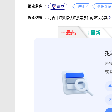
不正当竞争取证
专利侵权取证
筛选条件
:
清空
律师
数据认证
违法广告监管取证
行政处罚取证
搜索结果
:
0
符合律师数据认证搜索条件的解决方案
互动内容取证
活动过程取证
作
电子合同签署
电子邮件认证
软
最热
最新
数据资产确权
模具确权
元宇宙
电子证据核验
监控影像认证
法
行政文书认证
工作日志认证
原
抱
药物研发确权
临床试验确权
项
未
投诉纠纷取证
电子单据签署
库
催款通知单签署
劳动合同签署
或
造谣诽谤取证
网页取证
录屏取
饿了么平台取证教程
大众点评平台取
快手平台取证教程
斗鱼平台取证
携程平台取证操作指引
钉钉平台取证
微信交易记录取证教程
飞书平台取证