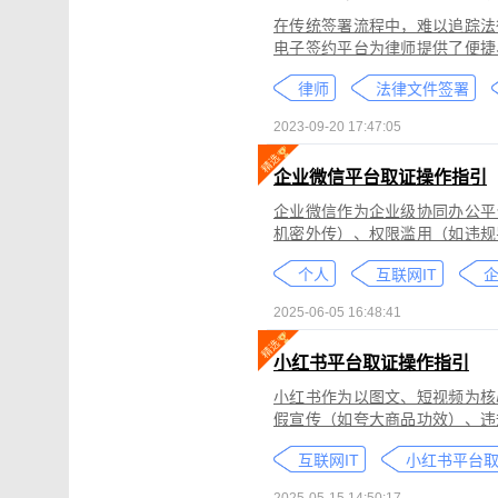
在传统签署流程中，难以追踪法
电子签约平台为律师提供了便捷
合同的完整性和真实性，帮助律
律师
法律文件签署
规的要求。在数字化时代，律师
的服务。
2023-09-20 17:47:05
企业微信平台取证操作指引
企业微信作为企业级协同办公平
机密外传）、权限滥用（如违规
类行为可能侵犯商业秘密、违反
个人
互联网IT
控严格、数据权限分层等特性，
可对企业微信平台的侵权行为进
2025-06-05 16:48:41
法实践中被广泛认可。本指引仅
询专业律师。
小红书平台取证操作指引
小红书作为以图文、短视频为核
假宣传（如夸大商品功效）、违
为不仅损害原创作者权益，还可
互联网IT
蔽，维权难度较高。