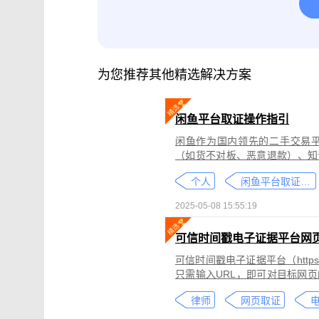
腾讯会议取证
影视剧版权保护与侵权
微信小程序取证
微信视频号取证
为您推荐其他精选解决方案
闲鱼平台取证操作指引
闲鱼作为国内领先的二手交易
（如货不对板、恶意退款）、知
为不仅损害消费者权益，还可能
个人
闲鱼平台取证教程
态性强而难度较高。
2025-05-08 15:55:19
可信时间戳电子证据平台网
可信时间戳电子证据平台（https:
只需输入URL，即可对目标网
证可以适用于著作权侵权取证、
律师
网页取证
取证、合同纠纷取证等各类场景