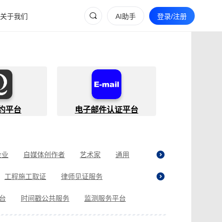
关于我们
AI助手
登录/注册
约平台
电子邮件认证平台
企业
自媒体创作者
艺术家
通用
工程施工取证
律师见证服务
贷取证
合同纠纷取证
医疗纠纷取证
平台
时间戳公共服务
监测服务平台
现场执法取证
电商购物取证
证
商标使用性证明
名誉权侵权取证