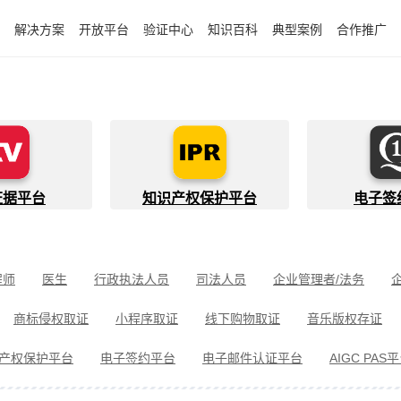
解决方案
开放平台
验证中心
知识百科
典型案例
合作推广
证据平台
知识产权保护平台
电子签
程师
医生
行政执法人员
司法人员
企业管理者/法务
件开发者
快递员
知识产权代理人
金融行业从业者
商标侵权取证
小程序取证
线下购物取证
音乐版权存证
件取证
婚姻家事取证
遗嘱继承见证
电信诈骗取证
民间借
产权保护平台
电子签约平台
电子邮件认证平台
AIGC PAS
冒伪劣取证
消费者维权
环境保护违法取证
公益诉讼取证
剧取证
劳动争议取证
网络暴力取证
电子邮件取证
侵权取