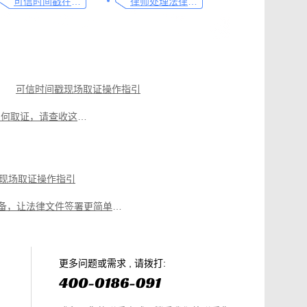
可信时间戳在法律文书送达中的实际应用
律师处理法律事务的重要工具：可信时间戳电子邮件认证
可信时间戳现场取证操作指引
电商购物侵权如何取证，请查收这份操作指引
遭遇侵权别慌，教你如何使用权利卫士对小程序取证
如何做好律师见证服务，看这篇就够了
现场取证操作指引
网络直播侵权如何高效取证，只需两步
律师必备，让法律文件签署更简单、更安全的指南
篇就够
美团平台取证操作指引
电商购物侵权如何取证，请查收这份操作指引
知识产权保护平台操作指引
更多问题或需求 , 请拨打: