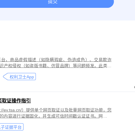
提交
取证
网络作品版权保护与侵权取证
房屋租赁纠纷取证
离婚
今日头条平台取证
美团取证
网站取证
平台，商品虚假描述（如隐瞒瑕疵、伪造成色）、交易欺诈
识产权侵权（如盗版书籍、仿冒品牌）等问题频发。此类行
导致二手商品流通市场信任度下降，维权时因证据分散、动
权利卫士App
页取证操作指引
//ev.tsa.cn/）提供单个网页取证以及批量网页取证功能，您
页的内容进行证据固化，并生成可信时间戳认证证书。网页取
商标侵权取证、公众号文章取证、网络暴力取证、行政执法
电子证据平台
。