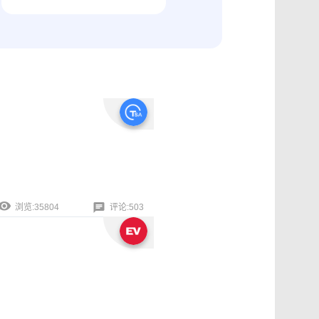
纠纷取证
电商购物与线下收货、封存取证
浏览:35804
评论:503