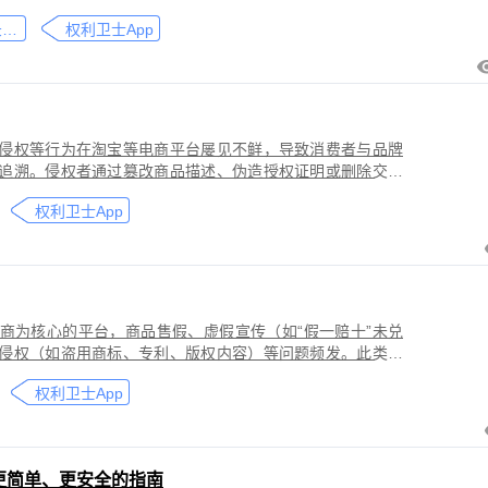
刑事犯罪。因聊天数据动态性强、加密存储复杂，维权难度
微信聊天记录取证
权利卫士App
」功能，可对微信平台的侵权行为进行全流程防篡改存证，
戳认证证书》。
侵权等行为在淘宝等电商平台屡见不鲜，导致消费者与品牌
追溯。侵权者通过篡改商品描述、伪造授权证明或删除交易
功能，可对淘宝平台的
权利卫士App
盗用知识产权）进行全流程防篡改存证，固化动态页面数据
的《可信时间戳认证证书》。本教程提供关键取证步骤、法
商为核心的平台，商品售假、虚假宣传（如“假一赔十”未兑
侵权（如盗用商标、专利、版权内容）等问题频发。此类行
侵害品牌方知识产权，导致维权难度高、证据链易被篡改或
权利卫士App
更简单、更安全的指南