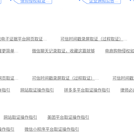
律师侵权取证教程，码住这篇干货
企业通知公告的合规助手，收藏这篇指南就够了
可信时间戳电子证据平台网页取证操作指引
可信时间戳录屏取证（过程取证）操作指引
律师必备，让法律文件签署更简单、更安全的指南
微信聊天记录取证，收藏这篇就够
教你劳动争议取证的流程与技巧，让维权不再难
律师侵权取证教程，码住这篇干货
音乐作品侵权取证操作指引
视频直播取证实用指南
可信时间戳电子证据平台网页取证操作指引
可信时间戳录屏取证（过程取证）操作指引
可信时间戳
号平台取证操作指引
遭遇网络暴力的取证方法，这3点非常重要
作指引
网站取证操作指引
拼多多平台取证操作指引
操作指引
小红书平台取证操作指引
微信聊天记录取证，收藏这
可信时间戳知识产权保护平台为庭审影像资料提供安全保障
抖音平台取证操作指引
网站取证操作指引
美团平台取证操作指引
操作指引
微信小程序平台取证操作指引