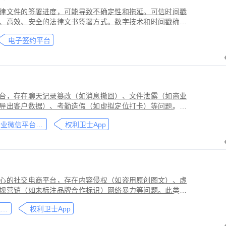
律文件的签署进度，可能导致不确定性和拖延。可信时间戳
、高效、安全的法律文书签署方式。数字技术和时间戳确保
师提高业务效率、降低成本和风险，同时满足环保和法律合
电子签约平台
应当积极采用这种先进的电子签约技术，为客户提供更优质
台，存在聊天记录篡改（如消息撤回）、文件泄露（如商业
导出客户数据）、考勤造假（如虚拟定位打卡）等问题。此
劳动法规，甚至构成刑事犯罪。因企业微信具有组织架构管
企业微信平台取证教程
权利卫士App
维权需系统性取证策略。通过权利卫士「录屏取证」功能，
行全流程防篡改存证，生成的《可信时间戳认证证书》在司
作操作参考，实际取证需结合案件具体情况，建议必要时咨
心的社交电商平台，存在内容侵权（如盗用原创图文）、虚
规营销（如未标注品牌合作标识）网络暴力等问题。此类行
能误导消费者购买决策，因平台内容编辑频繁、交易链路隐
小红书平台取证教程
权利卫士App