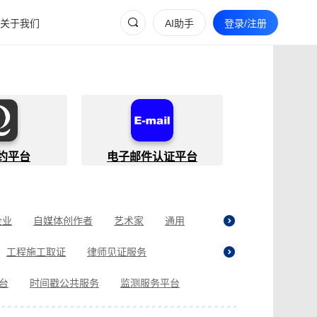
关于我们
AI助手
登录/注册
约平台
电子邮件认证平台
企业
自媒体创作者
艺术家
通用
工程施工取证
律师见证服务
贷取证
合同纠纷取证
医疗纠纷取证
平台
时间戳公共服务
监测服务平台
现场执法取证
电商购物取证
证
商标使用性证明
名誉权侵权取证