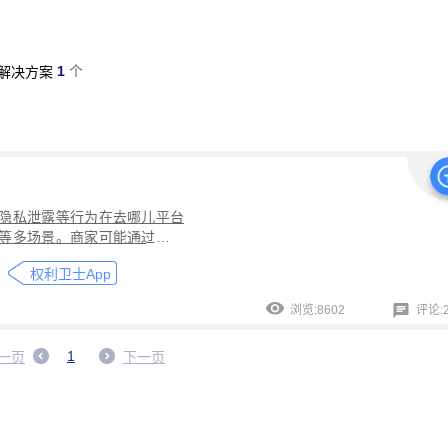
经营纠纷取证
侵犯肖像权取证
虚假宣传取证
网络违法行为取
税务监管取证
电子取证
互联网取证
调查取证
网络侵权
1
个
解决方案
品使用性证明
作品交易认证
发布时序取证
商业秘密保护
件著作权备案登记
交易数据认证
研发资料确权
工艺流程确权
NFT数字藏品
著作权保护
电子档案认证
数据认证
庭
律文件认证
电子律师函认证
电子数据审计
商标保护
专利
创视频确权
原创证明
创作过程确权
数字作品认证
医学研
隐私泄露等行为在去哪儿平台
目管理认证
技术文档确权
培训记录取证
医学会议取证
运
等多场景。商家可能通过修改
存管理取证
法律文件签署
商务合同签署
隐私协议签署
金
，导致消费者维权困难。通过
权利卫士App
纠纷内容进行全流程防篡改存
行政回函认证
借贷合同认证
通知公告认证
入职辞退认证
法要求的《可信时间戳认证证
浏览:8602
评论:2
证
过程取证
现场取证
风险管理
境外取证
哔哩哔哩取
具体情况，建议必要时咨询专
证教程
京东平台取证教程
拼多多平台取证教程
1688阿里
1
一页
下一页
网易云音乐取证
百度网盘取证教程
QQ音乐平台取证教程
教程
企业微信平台取证教程
微博平台取证教程
抖音平台取
教程
可信时间戳境外取证使用教程
飞猪旅行平台取证操作指引