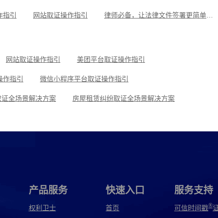
作指引
网站取证操作指引
律师必备，让法律文件签署更简单、更安全的指南
操作指引
小红书平台取证操作指引
微信聊天记录取证，收藏这
可信时间戳知识产权保护平台为庭审影像资料提供安全保障
抖音平台取证操作指引
网站取证操作指引
美团平台取证操作指引
操作指引
微信小程序平台取证操作指引
取证全场景解决方案
房屋租赁纠纷取证全场景解决方案
景解决方案
网络作品版权保护与侵权取证全场景解决方案
取证操作指引
去哪儿平台取证操作指引
使用教程
飞书平台取证操作指引
微信交易记录取证操作指引
产品服务
快速入口
服务支持
®
权利卫士
首页
可信时间戳