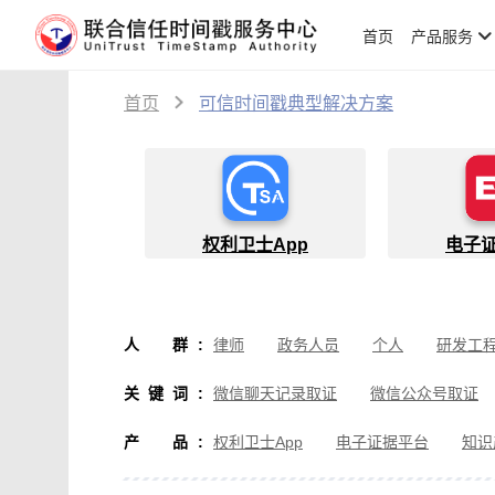
首页
产品服务
首页
可信时间戳典型解决方案
权利卫士App
电子
人群
:
律师
政务人员
个人
研发工
物流人员
创作者
设计师
软
关键词
:
微信聊天记录取证
微信公众号取证
微信取证
通讯软件取证
办公软
产品
:
权利卫士App
电子证据平台
知识
房产纠纷取证
行政执法取证
假
音视频侵权取证
直播取证
影视