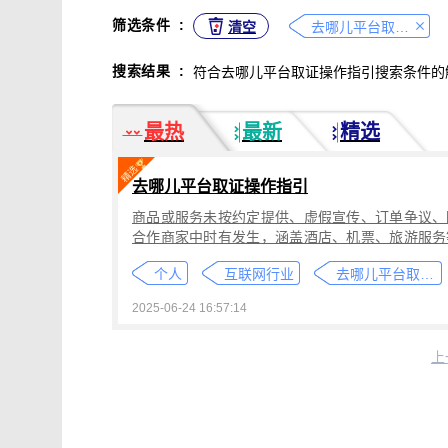
不正当竞争取证
专利侵权取证
筛选条件
:
清空
去哪儿平台取证操作指引
违法广告监管取证
行政处罚取证
搜索结果
:
符合去哪儿平台取证操作指引搜索条件的
互动内容取证
活动过程取证
作
电子合同签署
电子邮件认证
软
最热
最新
精选
数据资产确权
模具确权
元宇宙
电子证据核验
监控影像认证
法
去哪儿平台取证操作指引
行政文书认证
工作日志认证
原
商品或服务未按约定提供、虚假宣传、订单争议、
药物研发确权
临床试验确权
项
合作商家中时有发生，涵盖酒店、机票、旅游服务
投诉纠纷取证
电子单据签署
库
订单详情、隐藏服务条款或删除沟通记录规避责任
个人
互联网行业
去哪儿平台取证操作指引
权利卫士「录屏取证」功能，可对去哪儿平台的
催款通知单签署
劳动合同签署
证，固化动态页面数据与交互操作，生成符合司
2025-06-24 16:57:14
造谣诽谤取证
网页取证
录屏取
书》。本指引仅作操作参考，实际取证需结合案件
业律师。
饿了么平台取证教程
大众点评平台取
上
快手平台取证教程
斗鱼平台取证
携程平台取证操作指引
钉钉平台取证
微信交易记录取证教程
飞书平台取证