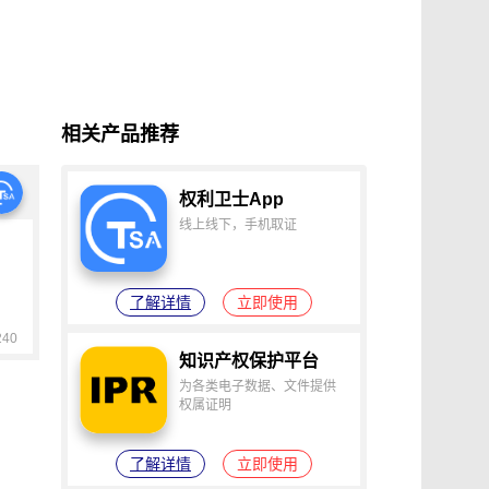
证
食品安全违法取证
取证
交易和收入取证
投放效果取证
系统操作日志认证
知识产权保护
配方确权
工业设计确权
相关产品推荐
审影像资料认证
法律文书送达
保护
专利备案认证
审计与合规认证
权利卫士App
究确权
学术论文确权
病历记录认证
线上线下，手机取证
输记录取证
交接取证
签收取证
融账单签署
合作协议签署
了解详情
立即使用
视频直播取证
线下收货取证
40
证教程
淘宝平台取证教程
知识产权保护平台
巴巴平台取证教程
闲鱼平台取证教程
为各类电子数据、文件提供
小红书平台取证教程
PDF可信时间戳认证
权属证明
证教程
支付宝平台取证教程
了解详情
立即使用
去哪儿平台取证操作指引