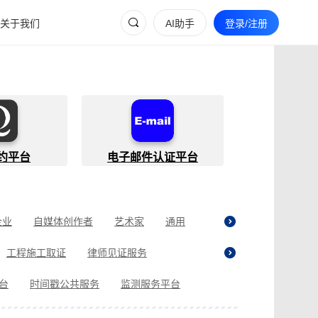
关于我们
AI助手
登录/注册
约平台
电子邮件认证平台
企业
自媒体创作者
艺术家
通用
工程施工取证
律师见证服务
贷取证
合同纠纷取证
医疗纠纷取证
平台
时间戳公共服务
监测服务平台
现场执法取证
电商购物取证
证
商标使用性证明
名誉权侵权取证