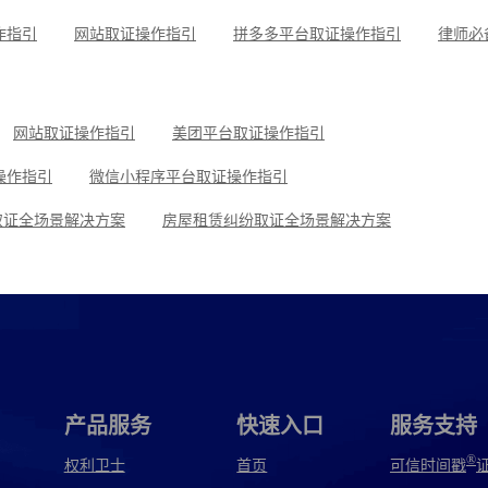
作指引
网站取证操作指引
拼多多平台取证操作指引
操作指引
小红书平台取证操作指引
微信聊天记录取证，收藏这
可信时间戳知识产权保护平台为庭审影像资料提供安全保障
抖音平台取证操作指引
网站取证操作指引
美团平台取证操作指引
操作指引
微信小程序平台取证操作指引
取证全场景解决方案
房屋租赁纠纷取证全场景解决方案
景解决方案
网络作品版权保护与侵权取证全场景解决方案
取证操作指引
去哪儿平台取证操作指引
使用教程
飞书平台取证操作指引
微信交易记录取证操作指引
产品服务
快速入口
服务支持
®
权利卫士
首页
可信时间戳