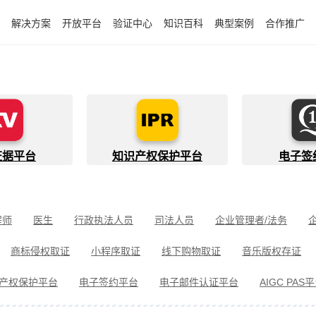
解决方案
开放平台
验证中心
知识百科
典型案例
合作推广
证据平台
知识产权保护平台
电子签
程师
医生
行政执法人员
司法人员
企业管理者/法务
件开发者
快递员
知识产权代理人
金融行业从业者
商标侵权取证
小程序取证
线下购物取证
音乐版权存证
件取证
婚姻家事取证
遗嘱继承见证
电信诈骗取证
民间借
产权保护平台
电子签约平台
电子邮件认证平台
AIGC PAS
冒伪劣取证
消费者维权
环境保护违法取证
公益诉讼取证
剧取证
劳动争议取证
网络暴力取证
电子邮件取证
侵权取