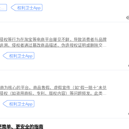
刑事犯罪。因聊天数据动态性强、加密存储复杂，维权难度
微信聊天记录取证
权利卫士App
」功能，可对微信平台的侵权行为进行全流程防篡改存证，
戳认证证书》。
侵权等行为在淘宝等电商平台屡见不鲜，导致消费者与品牌
追溯。侵权者通过篡改商品描述、伪造授权证明或删除交易
功能，可对淘宝平台的
权利卫士App
盗用知识产权）进行全流程防篡改存证，固化动态页面数据
的《可信时间戳认证证书》。本教程提供关键取证步骤、法
商为核心的平台，商品售假、虚假宣传（如“假一赔十”未兑
侵权（如盗用商标、专利、版权内容）等问题频发。此类行
侵害品牌方知识产权，导致维权难度高、证据链易被篡改或
权利卫士App
更简单、更安全的指南