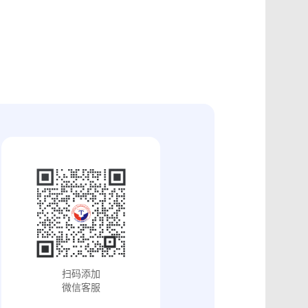
证
食品安全违法取证
取证
交易和收入取证
投放效果取证
系统操作日志认证
知识产权保护
配方确权
工业设计确权
审影像资料认证
法律文书送达
保护
专利备案认证
审计与合规认证
究确权
学术论文确权
病历记录认证
输记录取证
交接取证
签收取证
融账单签署
合作协议签署
视频直播取证
线下收货取证
证教程
淘宝平台取证教程
巴巴平台取证教程
闲鱼平台取证教程
小红书平台取证教程
PDF可信时间戳认证
扫码添加
证教程
支付宝平台取证教程
微信客服
去哪儿平台取证操作指引