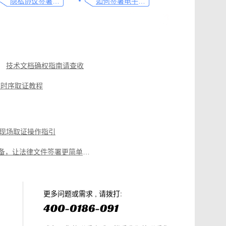
隐私协议签署操作指南
如何签署电子合同，请看这一篇文章
技术文档确权指南请查收
布时序取证教程
一文了解，电子合同签署过程、效力及风险防范
电子单据线上签署，看完这篇你就懂了
现场取证操作指引
提升律师办公效率的有效工具：可信时间戳电子合同签署
律师必备，让法律文件签署更简单、更安全的指南
篇就够
美团平台取证操作指引
电商购物侵权如何取证，请查收这份操作指引
知识产权保护平台操作指引
更多问题或需求 , 请拨打: