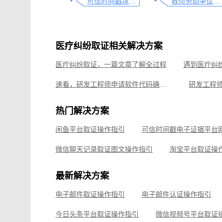
可信时间戳境外取证使用教程
教你劳动争议取证的流程与技巧，让维权不再难
医疗纠纷取证相关解决方案
医疗纠纷取证，一篇文章了解全过程
速看，研发工程师申请软件代码确权的方法
研发工程
项目管理认证解决方案，速来了解
热门解决方案
电子合同签署这样签就有效
隐私协议签署操作指
闲鱼平台取证操作指引
商务合同签署流程，这份指引请收好
微信聊天记录取证图文操作指引
淘宝平台取证操
企业微信平台取证操作指引
微信视频号平台取证
最新解决方案
飞书平台取证操作指引
电子邮件取证操作指引
电子邮件认证操作指引
钉钉平台取证操作指引
今日头条平台取证操作指引
微信视频号平台取证