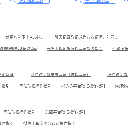
律师侵权取证教程，码住这篇干货
电子合同签署这样签就有效
遇到医疗纠纷，使用权利卫士App快速取证
聊天记录取证成为有效证据，注意这几点
师的原创作品确权指南
研发工程师被侵权取证参考指引
代码发
律师必备，让法律文件签署更简单、更安全的指南
金融行业数字化转型中的电子合同签署问题与解决方案
南
如何签署电子合同，请看这一篇文章
可信时间戳电子证据平台网页取证操作指引
可信时间戳录屏取证（过程取证）操作指引
可信时间戳
一文了解，电子签约在企业电子合同签署中的重要性
保护自媒体创作者线下活动过程取证的利器
作指引
网站取证操作指引
拼多多平台取证操作指引
操作指引
小红书平台取证操作指引
微信聊天记录取证，收藏这
可信时间戳知识产权保护平台为庭审影像资料提供安全保障
抖音平台取证操作指引
网站取证操作指引
美团平台取证操作指引
操作指引
微信小程序平台取证操作指引