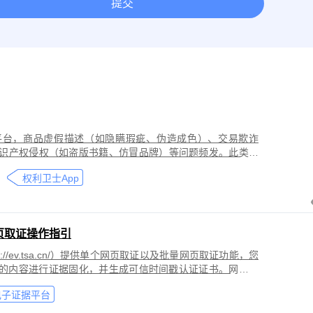
提交
取证
网络作品版权保护与侵权取证
房屋租赁纠纷取证
离婚
今日头条平台取证
美团取证
网站取证
平台，商品虚假描述（如隐瞒瑕疵、伪造成色）、交易欺诈
识产权侵权（如盗版书籍、仿冒品牌）等问题频发。此类行
导致二手商品流通市场信任度下降，维权时因证据分散、动
权利卫士App
页取证操作指引
//ev.tsa.cn/）提供单个网页取证以及批量网页取证功能，您
页的内容进行证据固化，并生成可信时间戳认证证书。网页取
商标侵权取证、公众号文章取证、网络暴力取证、行政执法
电子证据平台
。