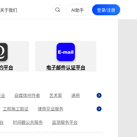
关于我们
AI助手
登录/注册
约平台
电子邮件认证平台
企业
自媒体创作者
艺术家
通用
工程施工取证
律师见证服务
贷取证
合同纠纷取证
医疗纠纷取证
平台
时间戳公共服务
监测服务平台
现场执法取证
电商购物取证
证
商标使用性证明
名誉权侵权取证