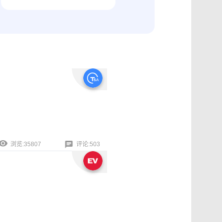
纠纷取证
电商购物与线下收货、封存取证
浏览:35807
评论:503