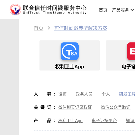
首页
产品服务
首页
可信时间戳典型解决方案
权利卫士App
电子
人群
:
律师
政务人员
个人
研发工
物流人员
创作者
设计师
软
关键词
:
微信聊天记录取证
微信公众号取证
微信取证
通讯软件取证
办公软
产品
:
权利卫士App
电子证据平台
知识
房产纠纷取证
行政执法取证
假
音视频侵权取证
直播取证
影视