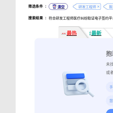
不正当竞争取证
专利侵权取证
筛选条件
:
清空
研发工程师
医
违法广告监管取证
行政处罚取证
搜索结果
:
符合研发工程师医疗纠纷取证电子签约平
互动内容取证
活动过程取证
作
电子合同签署
电子邮件认证
软
最热
最新
数据资产确权
模具确权
元宇宙
电子证据核验
监控影像认证
法
行政文书认证
工作日志认证
原
抱
药物研发确权
临床试验确权
项
未
投诉纠纷取证
电子单据签署
库
催款通知单签署
劳动合同签署
或
造谣诽谤取证
网页取证
录屏取
饿了么平台取证教程
大众点评平台取
快手平台取证教程
斗鱼平台取证
携程平台取证操作指引
钉钉平台取证
微信交易记录取证教程
飞书平台取证