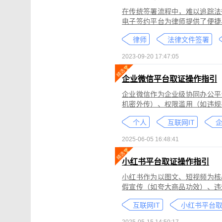
在传统签署流程中，难以追踪法
电子签约平台为律师提供了便捷
合同的完整性和真实性，帮助律
律师
法律文件签署
规的要求。在数字化时代，律师
的服务。
2023-09-20 17:47:05
企业微信平台取证操作指引
企业微信作为企业级协同办公平
机密外传）、权限滥用（如违规
类行为可能侵犯商业秘密、违反
个人
互联网IT
控严格、数据权限分层等特性，
可对企业微信平台的侵权行为进
2025-06-05 16:48:41
法实践中被广泛认可。本指引仅
询专业律师。
小红书平台取证操作指引
小红书作为以图文、短视频为核
假宣传（如夸大商品功效）、违
为不仅损害原创作者权益，还可
互联网IT
蔽，维权难度较高。