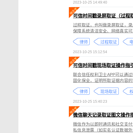
2023-10-25 14:49:40
可信时间戳录屏取证（过程
过程取证，也叫做录屏取证，录
保障系统清洁安全、网络真实可
括图片、网页、聊天记录、电商
律师
过程取证
2023-10-25 15:12:54
可信时间戳现场取证操作指
联合信任权利卫士APP可以通
固化保全，证明所取证据内容的
录屏取证功能对互联网上发生的
律师
现场取证
权
整性、时间权威性。
2023-10-25 15:40:23
微信聊天记录取证图文操作
微信作为以即时通讯和社交支付
私信息泄露（如实名认证数据外