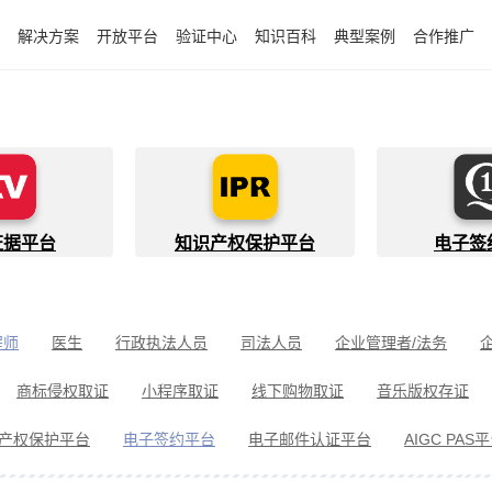
解决方案
开放平台
验证中心
知识百科
典型案例
合作推广
证据平台
知识产权保护平台
电子签
程师
医生
行政执法人员
司法人员
企业管理者/法务
件开发者
快递员
知识产权代理人
金融行业从业者
商标侵权取证
小程序取证
线下购物取证
音乐版权存证
件取证
婚姻家事取证
遗嘱继承见证
电信诈骗取证
民间借
产权保护平台
电子签约平台
电子邮件认证平台
AIGC PAS
冒伪劣取证
消费者维权
环境保护违法取证
公益诉讼取证
剧取证
劳动争议取证
网络暴力取证
电子邮件取证
侵权取