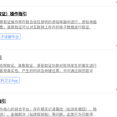
取证）操作指引
屏取证操作将在联合信任提供的虚拟电脑中进行，虚拟电脑
靠。录屏取证可以对互联网上存在的电子数据进行取证、包
购物、音视频、软件代码等各类场景。
电子证据平台
引
过拍照取证、录像取证、录音取证功能对现场发生的事实进行
客观真实性、产生的时间及地理位置。也可通过网页取证、
事实进行固化保全，证明网络上证据的来源真实性、内容完
利卫士App
指引
为核心的综合平台，存在聊天记录篡改（如消息撤回）、隐
流）、金融欺诈（如虚假转账）等问题。此类行为可能侵犯