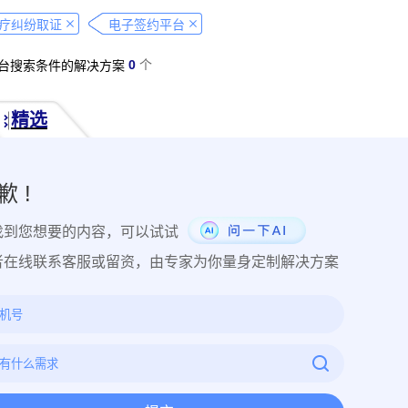
经营纠纷取证
侵犯肖像权取证
虚假宣传取证
网络违法行为取
疗纠纷取证
电子签约平台
税务监管取证
电子取证
互联网取证
调查取证
网络侵权
0
个
台搜索条件的解决方案
品使用性证明
作品交易认证
发布时序取证
商业秘密保护
件著作权备案登记
交易数据认证
研发资料确权
工艺流程确权
精选
NFT数字藏品
著作权保护
电子档案认证
数据认证
庭
律文件认证
电子律师函认证
电子数据审计
商标保护
专利
创视频确权
原创证明
创作过程确权
数字作品认证
医学研
歉 !
目管理认证
技术文档确权
培训记录取证
医学会议取证
运
找到您想要的内容，可以试试
存管理取证
法律文件签署
商务合同签署
隐私协议签署
金
行政回函认证
借贷合同认证
通知公告认证
入职辞退认证
者在线联系客服或留资，由专家为你量身定制解决方案
证
过程取证
现场取证
风险管理
境外取证
哔哩哔哩取
证教程
京东平台取证教程
拼多多平台取证教程
1688阿里
网易云音乐取证
百度网盘取证教程
QQ音乐平台取证教程
教程
企业微信平台取证教程
微博平台取证教程
抖音平台取
教程
可信时间戳境外取证使用教程
飞猪旅行平台取证操作指引