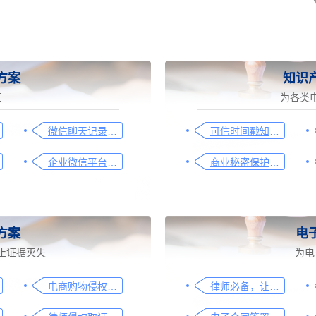
方案
知识
证
为各类
微信聊天记录取证图文操作指引
可信时间戳知识产权保护平台为庭审影像资料提供安全保障
企业微信平台取证操作指引
商业秘密保护及侵权取证操作指引
方案
电
止证据灭失
为电
电商购物侵权如何取证，请查收这份操作指引
律师必备，让法律文件签署更简单、更安全的指南