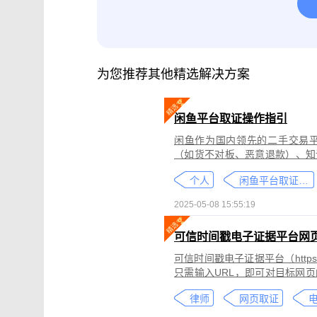
腾讯会议取证
影视剧版权保护与侵权
微信小程序取证
微信视频号取证
为您推荐其他精选解决方案
闲鱼平台取证操作指引
闲鱼作为国内领先的二手交易
（如货不对板、恶意退款）、知
为不仅损害消费者权益，还可能
个人
闲鱼平台取证教程
态性强而难度较高。
2025-05-08 15:55:19
可信时间戳电子证据平台网
可信时间戳电子证据平台（https:
只需输入URL，即可对目标网
证可以适用于著作权侵权取证、
律师
网页取证
取证、合同纠纷取证等各类场景