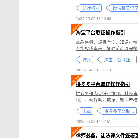
个人隐私权、财产权，甚至涉及
法律行业
较高。通过权利卫士「录屏取证
生成符合司法效力的《可信时间
2025-05-06 17:20:59
淘宝平台取证操作指引
商品售假、虚假宣传、知识产权
方维权成本高、证据链难以完整
记录规避责任，进一步加剧了维权难度。 通过权利卫士「录屏取证」
律师
淘宝平台取证教程
侵权内容（如售假、虚假宣传、
与交互操作，生成符合司法要求
2025-05-08 11:58:13
律依据及维权策略参考。
拼多多平台取证操作指引
拼多多作为以低价拼团、社交电
现）、砍价助力欺诈、知识产权
为不仅损害消费者权益，还严重
电商
拼多多平台取证教程
删除。
2025-05-08 14:42:51
律师必备，让法律文件签署