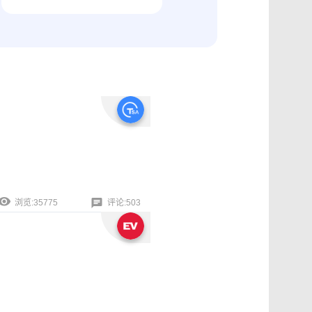
纠纷取证
电商购物与线下收货、封存取证
浏览:35775
评论:503