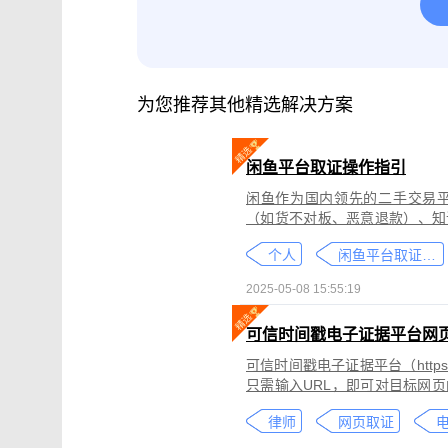
腾讯会议取证
影视剧版权保护与侵权
微信小程序取证
微信视频号取证
为您推荐其他精选解决方案
闲鱼平台取证操作指引
闲鱼作为国内领先的二手交易
（如货不对板、恶意退款）、知
为不仅损害消费者权益，还可能
个人
闲鱼平台取证教程
态性强而难度较高。
2025-05-08 15:55:19
可信时间戳电子证据平台网
可信时间戳电子证据平台（https:
只需输入URL，即可对目标网
证可以适用于著作权侵权取证、
律师
网页取证
取证、合同纠纷取证等各类场景