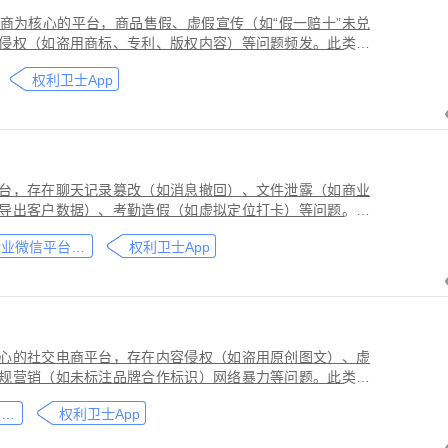
商为核心的平台，商品售假、虚假宣传（如“假一赔十”未兑
侵权（如盗用商标、专利、版权内容）等问题频发。此类行
侵害品牌方知识产权，导致维权难度高、证据链易被篡改或
权利卫士App
台，存在聊天记录篡改（如消息撤回）、文件泄露（如商业
导出客户数据）、考勤造假（如虚拟定位打卡）等问题。此
劳动法规，甚至构成刑事犯罪。因企业微信具有组织架构管
企业微信平台取证教程
权利卫士App
维权需系统性取证策略。通过权利卫士「录屏取证」功能，
行全流程防篡改存证，生成的《可信时间戳认证证书》在司
作操作参考，实际取证需结合案件具体情况，建议必要时咨
心的社交电商平台，存在内容侵权（如盗用原创图文）、虚
规营销（如未标注品牌合作标识）网络暴力等问题。此类行
能误导消费者购买决策，因平台内容编辑频繁、交易链路隐
小红书平台取证教程
权利卫士App