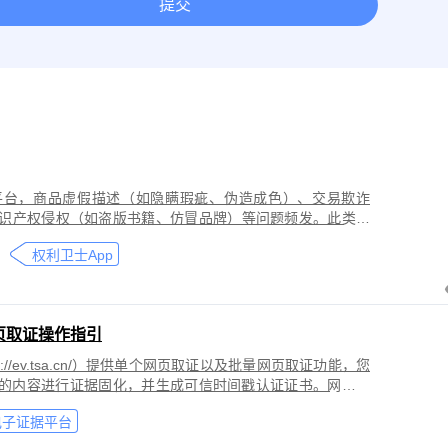
提交
取证
网络作品版权保护与侵权取证
房屋租赁纠纷取证
离婚
今日头条平台取证
美团取证
网站取证
平台，商品虚假描述（如隐瞒瑕疵、伪造成色）、交易欺诈
识产权侵权（如盗版书籍、仿冒品牌）等问题频发。此类行
导致二手商品流通市场信任度下降，维权时因证据分散、动
权利卫士App
页取证操作指引
//ev.tsa.cn/）提供单个网页取证以及批量网页取证功能，您
页的内容进行证据固化，并生成可信时间戳认证证书。网页取
商标侵权取证、公众号文章取证、网络暴力取证、行政执法
电子证据平台
。