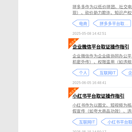
拼多多作为以低价拼团、社交电
现）、砍价助力欺诈、知识产权
为不仅损害消费者权益，还严重
电商
拼多多平台取证教程
删除。
2025-05-08 14:42:51
企业微信平台取证操作指引
企业微信作为企业级协同办公平
机密外传）、权限滥用（如违规
类行为可能侵犯商业秘密、违反
个人
互联网IT
控严格、数据权限分层等特性，
可对企业微信平台的侵权行为进
2025-06-05 16:48:41
法实践中被广泛认可。本指引仅
询专业律师。
小红书平台取证操作指引
小红书作为以图文、短视频为核
假宣传（如夸大商品功效）、违
为不仅损害原创作者权益，还可
互联网IT
蔽，维权难度较高。