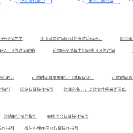
律师侵权取证教程，码住这篇干货
电子合同签署这样签就有效
可信时间戳在医疗知识产权保护中的应用指南
使用可信时间戳对临床试验确权，一文了解清楚
医疗纠
医疗学术论文确权，可信时间戳的应用
药物研发过程中如何使用可信时间戳进行确权
医疗培训记录取证，一篇文章了解全过程
闲鱼平台取证操作指引
可信时间戳现场
企业微信平台取证操作指引
小红书平台取证操作指引
微信
可信时间戳电子证据平台网页取证操作指引
可信时间戳录屏取证（过程取证）操作指引
可信时间戳
作指引
网站取证操作指引
律师必备，让法律文件签署更简单、更安全的指南
操作指引
小红书平台取证操作指引
微信聊天记录取证，收藏这
可信时间戳知识产权保护平台为庭审影像资料提供安全保障
抖音平台取证操作指引
网站取证操作指引
美团平台取证操作指引
操作指引
微信小程序平台取证操作指引