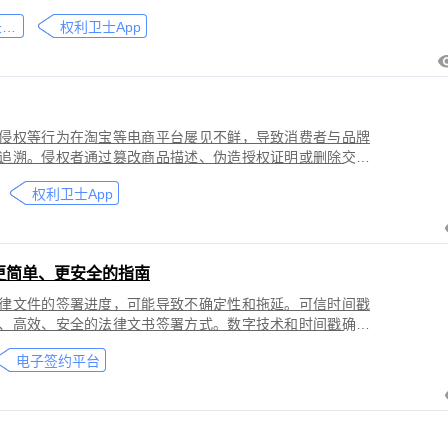
刑事犯罪。因聊天数据动态性强、加密存储复杂，维权难度
微信聊天记录取证
权利卫士App
」功能，可对微信平台的侵权行为进行全流程防篡改存证，
戳认证证书》。
侵权等行为在淘宝等电商平台屡见不鲜，导致消费者与品牌
追溯。侵权者通过篡改商品描述、伪造授权证明或删除交易
功能，可对淘宝平台的
权利卫士App
盗用知识产权）进行全流程防篡改存证，固化动态页面数据
的《可信时间戳认证证书》。本教程提供关键取证步骤、法
更简单、更安全的指南
律文件的签署进度，可能导致不确定性和拖延。可信时间戳
、高效、安全的法律文书签署方式。数字技术和时间戳确保
师提高业务效率、降低成本和风险，同时满足环保和法律合
电子签约平台
应当积极采用这种先进的电子签约技术，为客户提供更优质