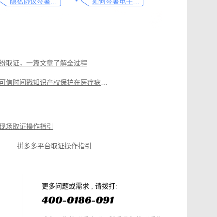
隐私协议签署操作指南
如何签署电子合同，请看这一篇文章
纷取证，一篇文章了解全过程
可信时间戳知识产权保护在医疗病例记录认证的应用指南
取证操作指引
微信聊天记录取证图文操作指引
聊天记录取证，收藏这篇就够
现场取证操作指引
拼多多平台取证操作指引
篇就够
美团平台取证操作指引
电商购物侵权如何取证，请查收这份操作指引
知识产权保护平台操作指引
更多问题或需求 , 请拨打: