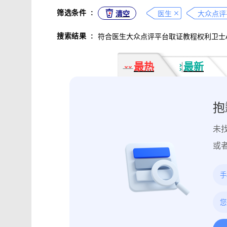
不正当竞争取证
专利侵权取证
筛选条件
:
清空
医生
违法广告监管取证
行政处罚取证
搜索结果
:
符合医生大众点评平台取证教程权利卫士
互动内容取证
活动过程取证
作
电子合同签署
电子邮件认证
软
最热
最新
数据资产确权
模具确权
元宇宙
电子证据核验
监控影像认证
法
行政文书认证
工作日志认证
原
抱
药物研发确权
临床试验确权
项
未
投诉纠纷取证
电子单据签署
库
催款通知单签署
劳动合同签署
或
造谣诽谤取证
网页取证
录屏取
饿了么平台取证教程
大众点评平台取
快手平台取证教程
斗鱼平台取证
携程平台取证操作指引
钉钉平台取证
微信交易记录取证教程
飞书平台取证