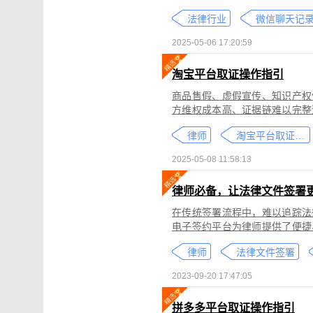
个人隐私权、财产权，甚至涉及
法律行业
较高。通过权利卫士「录屏取证
生成符合司法效力的《可信时间
2025-05-06 17:20:59
淘宝平台取证操作指引
商品售假、虚假宣传、知识产权
方维权成本高、证据链难以完整
记录规避责任，进一步加剧了维权难度。 通过权利卫士「录屏取证」
律师
淘宝平台取证教程
侵权内容（如售假、虚假宣传、
与交互操作，生成符合司法要求
2025-05-08 11:58:13
律依据及维权策略参考。
律师必备，让法律文件签署
在传统签署流程中，难以追踪法
电子签约平台为律师提供了便捷
合同的完整性和真实性，帮助律
律师
法律文件签署
规的要求。在数字化时代，律师
的服务。
2023-09-20 17:47:05
拼多多平台取证操作指引