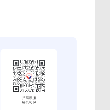
证
食品安全违法取证
取证
交易和收入取证
投放效果取证
系统操作日志认证
知识产权保护
配方确权
工业设计确权
审影像资料认证
法律文书送达
保护
专利备案认证
审计与合规认证
究确权
学术论文确权
病历记录认证
输记录取证
交接取证
签收取证
融账单签署
合作协议签署
视频直播取证
线下收货取证
证教程
淘宝平台取证教程
巴巴平台取证教程
闲鱼平台取证教程
小红书平台取证教程
PDF可信时间戳认证
扫码添加
证教程
支付宝平台取证教程
微信客服
去哪儿平台取证操作指引