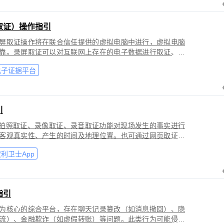
取证）操作指引
屏取证操作将在联合信任提供的虚拟电脑中进行，虚拟电脑
靠。录屏取证可以对互联网上存在的电子数据进行取证、包
购物、音视频、软件代码等各类场景。
电子证据平台
引
过拍照取证、录像取证、录音取证功能对现场发生的事实进行
客观真实性、产生的时间及地理位置。也可通过网页取证、
事实进行固化保全，证明网络上证据的来源真实性、内容完
利卫士App
指引
为核心的综合平台，存在聊天记录篡改（如消息撤回）、隐
流）、金融欺诈（如虚假转账）等问题。此类行为可能侵犯