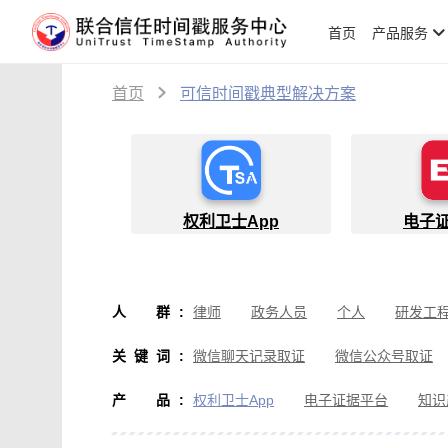
首页
产品服务
首页
可信时间戳典型解决方案
权利卫士App
电子
人群
:
律师
政务人员
个人
研发工
物流人员
创作者
设计师
软
关键词
:
微信聊天记录取证
微信公众号取证
微信取证
通讯软件取证
办公软
产品
:
权利卫士App
电子证据平台
知识
房产纠纷取证
行政执法取证
假
音视频侵权取证
直播取证
影视