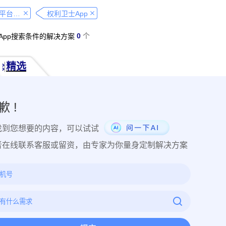
经营纠纷取证
侵犯肖像权取证
虚假宣传取证
网络违法行为取
大众点评平台取证教程
权利卫士App
税务监管取证
电子取证
互联网取证
调查取证
网络侵权
0
个
App搜索条件的解决方案
品使用性证明
作品交易认证
发布时序取证
商业秘密保护
件著作权备案登记
交易数据认证
研发资料确权
工艺流程确权
精选
NFT数字藏品
著作权保护
电子档案认证
数据认证
庭
律文件认证
电子律师函认证
电子数据审计
商标保护
专利
创视频确权
原创证明
创作过程确权
数字作品认证
医学研
歉 !
目管理认证
技术文档确权
培训记录取证
医学会议取证
运
找到您想要的内容，可以试试
存管理取证
法律文件签署
商务合同签署
隐私协议签署
金
行政回函认证
借贷合同认证
通知公告认证
入职辞退认证
者在线联系客服或留资，由专家为你量身定制解决方案
证
过程取证
现场取证
风险管理
境外取证
哔哩哔哩取
证教程
京东平台取证教程
拼多多平台取证教程
1688阿里
网易云音乐取证
百度网盘取证教程
QQ音乐平台取证教程
教程
企业微信平台取证教程
微博平台取证教程
抖音平台取
教程
可信时间戳境外取证使用教程
飞猪旅行平台取证操作指引