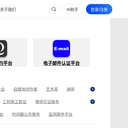
关于我们
AI助手
登录/注册
约平台
电子邮件认证平台
企业
自媒体创作者
艺术家
通用
工程施工取证
律师见证服务
贷取证
合同纠纷取证
医疗纠纷取证
平台
时间戳公共服务
监测服务平台
现场执法取证
电商购物取证
证
商标使用性证明
名誉权侵权取证