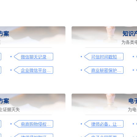
方案
知识
证
为各类
微信聊天记录取证图文操作指引
可信时间戳知识产权保护平台为庭审影像资料提供安全保障
企业微信平台取证操作指引
商业秘密保护及侵权取证操作指引
方案
电
止证据灭失
为电
电商购物侵权如何取证，请查收这份操作指引
律师必备，让法律文件签署更简单、更安全的指南