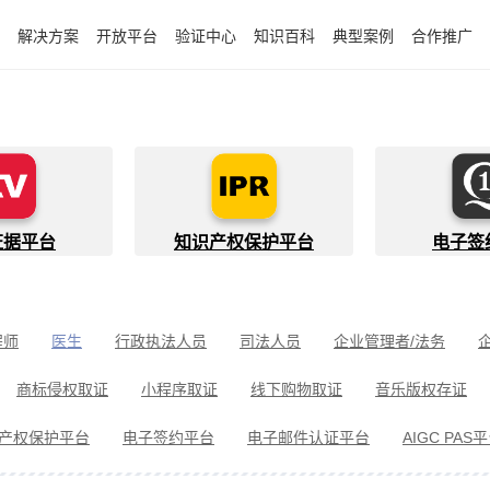
解决方案
开放平台
验证中心
知识百科
典型案例
合作推广
证据平台
知识产权保护平台
电子签
程师
医生
行政执法人员
司法人员
企业管理者/法务
件开发者
快递员
知识产权代理人
金融行业从业者
商标侵权取证
小程序取证
线下购物取证
音乐版权存证
件取证
婚姻家事取证
遗嘱继承见证
电信诈骗取证
民间借
产权保护平台
电子签约平台
电子邮件认证平台
AIGC PAS
冒伪劣取证
消费者维权
环境保护违法取证
公益诉讼取证
剧取证
劳动争议取证
网络暴力取证
电子邮件取证
侵权取