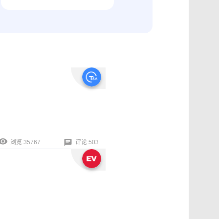
纠纷取证
电商购物与线下收货、封存取证
浏览:35767
评论:503