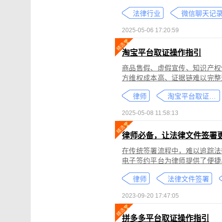
个人隐私权、财产权，甚至涉及
法律行业
较高。通过权利卫士「录屏取证
生成符合司法效力的《可信时间
2025-05-06 17:20:59
淘宝平台取证操作指引
商品售假、虚假宣传、知识产权
方维权成本高、证据链难以完整
记录规避责任，进一步加剧了维权难度。 通过权利卫士「录屏取证」
律师
淘宝平台取证教程
侵权内容（如售假、虚假宣传、
与交互操作，生成符合司法要求
2025-05-08 11:58:13
律依据及维权策略参考。
律师必备，让法律文件签署
在传统签署流程中，难以追踪法
电子签约平台为律师提供了便捷
合同的完整性和真实性，帮助律
律师
法律文件签署
规的要求。在数字化时代，律师
的服务。
2023-09-20 17:47:05
拼多多平台取证操作指引