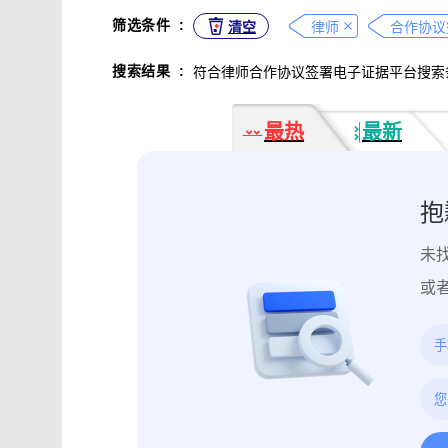
不正当竞争取证
专利侵权取证
筛选条件
:
清空
律师
合作协议
违法广告监管取证
行政处罚取证
搜索结果
:
符合律师合作协议签署电子证据平台搜索
互动内容取证
活动过程取证
作
电子合同签署
电子邮件认证
软
最热
最新
数据资产确权
模具确权
元宇宙
电子证据核验
监控影像认证
法
行政文书认证
工作日志认证
原
抱
药物研发确权
临床试验确权
项
未
投诉纠纷取证
电子单据签署
库
催款通知单签署
劳动合同签署
或
造谣诽谤取证
网页取证
录屏取
饿了么平台取证教程
大众点评平台取
快手平台取证教程
斗鱼平台取证
携程平台取证操作指引
钉钉平台取证
微信交易记录取证教程
飞书平台取证