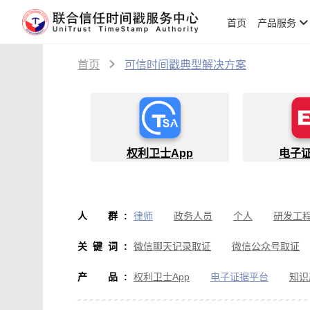
首页
产品服务
首页
可信时间戳典型解决方案
权利卫士App
电子
人群
:
律师
政务人员
个人
研发工
物流人员
创作者
设计师
软
关键词
:
微信聊天记录取证
微信公众号取证
微信取证
通讯软件取证
办公软
产品
:
权利卫士App
电子证据平台
知识
房产纠纷取证
行政执法取证
假
音视频侵权取证
直播取证
影视