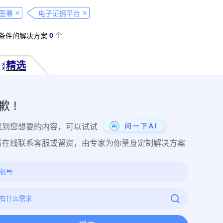
经营纠纷取证
侵犯肖像权取证
虚假宣传取证
网络违法行为取
签署
电子证据平台
税务监管取证
电子取证
互联网取证
调查取证
网络侵权
0
个
条件的解决方案
品使用性证明
作品交易认证
发布时序取证
商业秘密保护
件著作权备案登记
交易数据认证
研发资料确权
工艺流程确权
精选
NFT数字藏品
著作权保护
电子档案认证
数据认证
庭
律文件认证
电子律师函认证
电子数据审计
商标保护
专利
创视频确权
原创证明
创作过程确权
数字作品认证
医学研
歉 !
目管理认证
技术文档确权
培训记录取证
医学会议取证
运
找到您想要的内容，可以试试
存管理取证
法律文件签署
商务合同签署
隐私协议签署
金
行政回函认证
借贷合同认证
通知公告认证
入职辞退认证
者在线联系客服或留资，由专家为你量身定制解决方案
证
过程取证
现场取证
风险管理
境外取证
哔哩哔哩取
证教程
京东平台取证教程
拼多多平台取证教程
1688阿里
网易云音乐取证
百度网盘取证教程
QQ音乐平台取证教程
教程
企业微信平台取证教程
微博平台取证教程
抖音平台取
教程
可信时间戳境外取证使用教程
飞猪旅行平台取证操作指引