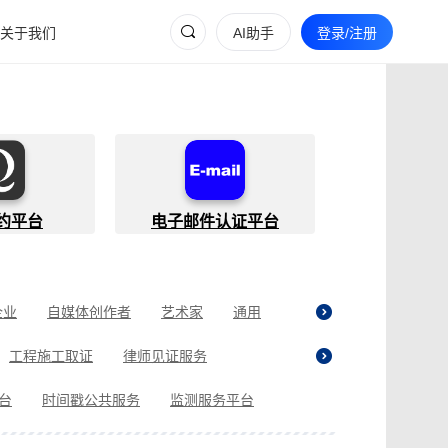
关于我们
AI助手
登录/注册
约平台
电子邮件认证平台
企业
自媒体创作者
艺术家
通用
工程施工取证
律师见证服务
贷取证
合同纠纷取证
医疗纠纷取证
平台
时间戳公共服务
监测服务平台
现场执法取证
电商购物取证
证
商标使用性证明
名誉权侵权取证