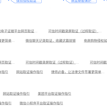
律师侵权取证教程，码住这篇干货
商业秘密保护及侵权取证操作指引
可信时间戳电子证据平台网页取证操作指引
可信时间戳录屏取证（过程取证）操作指引
律师必备，让法律文件签署更简单、更安全的指南
微信聊天记录取证，收藏这篇就够
教你劳动争议取证的流程与技巧，让维权不再难
律师侵权取证教程，码住这篇干货
音乐作品侵权取证操作指引
视频直播取证实用指南
可信时间戳电子证据平台网页取证操作指引
可信时间戳录屏取证（过程取证）操作指引
可信时间戳
号平台取证操作指引
遭遇网络暴力的取证方法，这3点非常重要
作指引
网站取证操作指引
律师必备，让法律文件签署更简单、更安全的指南
操作指引
小红书平台取证操作指引
美团平台取证操作指引
可信时间戳知识产权保护平台为庭审影像资料提供安全保障
抖音平台取证操作指引
网站取证操作指引
美团平台取证操作指引
操作指引
微信小程序平台取证操作指引