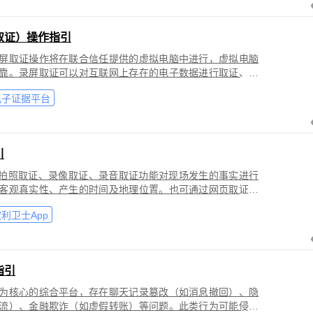
取证）操作指引
屏取证操作将在联合信任提供的虚拟电脑中进行，虚拟电脑
靠。录屏取证可以对互联网上存在的电子数据进行取证、包
购物、音视频、软件代码等各类场景。
电子证据平台
引
过拍照取证、录像取证、录音取证功能对现场发生的事实进行
客观真实性、产生的时间及地理位置。也可通过网页取证、
事实进行固化保全，证明网络上证据的来源真实性、内容完
利卫士App
指引
为核心的综合平台，存在聊天记录篡改（如消息撤回）、隐
流）、金融欺诈（如虚假转账）等问题。此类行为可能侵犯