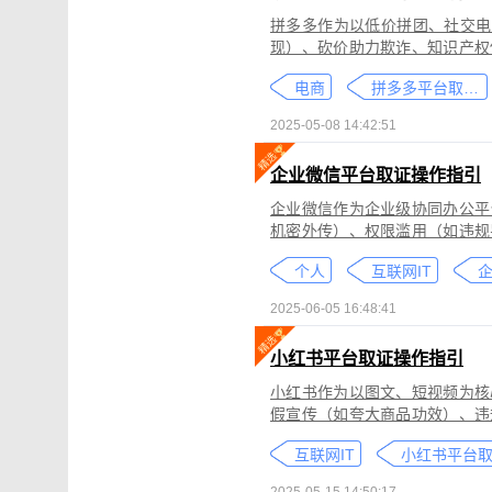
拼多多作为以低价拼团、社交电
现）、砍价助力欺诈、知识产权
为不仅损害消费者权益，还严重
电商
拼多多平台取证教程
删除。
2025-05-08 14:42:51
企业微信平台取证操作指引
企业微信作为企业级协同办公平
机密外传）、权限滥用（如违规
类行为可能侵犯商业秘密、违反
个人
互联网IT
控严格、数据权限分层等特性，
可对企业微信平台的侵权行为进
2025-06-05 16:48:41
法实践中被广泛认可。本指引仅
询专业律师。
小红书平台取证操作指引
小红书作为以图文、短视频为核
假宣传（如夸大商品功效）、违
为不仅损害原创作者权益，还可
互联网IT
蔽，维权难度较高。