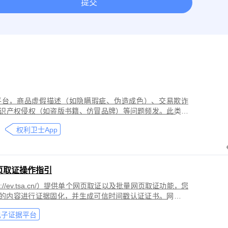
提交
取证
网络作品版权保护与侵权取证
房屋租赁纠纷取证
离婚
今日头条平台取证
美团取证
网站取证
平台，商品虚假描述（如隐瞒瑕疵、伪造成色）、交易欺诈
识产权侵权（如盗版书籍、仿冒品牌）等问题频发。此类行
导致二手商品流通市场信任度下降，维权时因证据分散、动
权利卫士App
页取证操作指引
//ev.tsa.cn/）提供单个网页取证以及批量网页取证功能，您
页的内容进行证据固化，并生成可信时间戳认证证书。网页取
商标侵权取证、公众号文章取证、网络暴力取证、行政执法
电子证据平台
。