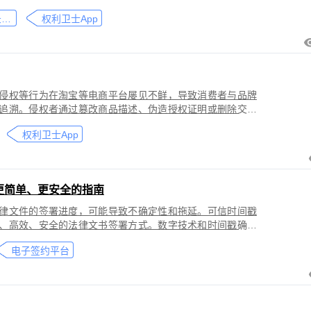
刑事犯罪。因聊天数据动态性强、加密存储复杂，维权难度
微信聊天记录取证
权利卫士App
」功能，可对微信平台的侵权行为进行全流程防篡改存证，
戳认证证书》。
侵权等行为在淘宝等电商平台屡见不鲜，导致消费者与品牌
追溯。侵权者通过篡改商品描述、伪造授权证明或删除交易
功能，可对淘宝平台的
权利卫士App
盗用知识产权）进行全流程防篡改存证，固化动态页面数据
的《可信时间戳认证证书》。本教程提供关键取证步骤、法
更简单、更安全的指南
律文件的签署进度，可能导致不确定性和拖延。可信时间戳
、高效、安全的法律文书签署方式。数字技术和时间戳确保
师提高业务效率、降低成本和风险，同时满足环保和法律合
电子签约平台
应当积极采用这种先进的电子签约技术，为客户提供更优质