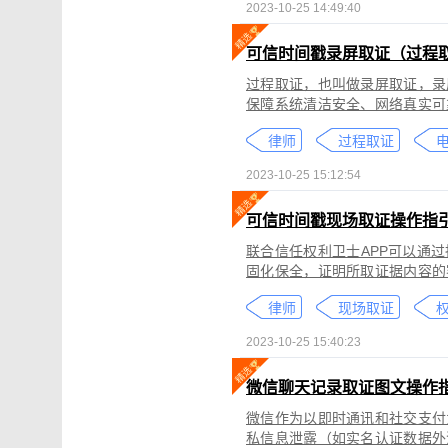
2023-10-25 14:49:40
可信时间戳录屏取证（过程
过程取证，也叫做录屏取证，录
保障系统清洁安全、网络真实可
括图片、网页、聊天记录、电商
律师
过程取证
2023-10-25 15:12:54
可信时间戳现场取证操作指
联合信任权利卫士APP可以通
固化保全，证明所取证据内容的
录屏取证功能对互联网上发生的
律师
现场取证
权
整性、时间权威性。
2023-10-25 15:40:23
微信聊天记录取证图文操作
微信作为以即时通讯和社交支付
私信息泄露（如实名认证数据外