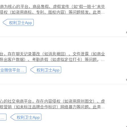
商为核心的平台，商品售假、虚假宣传（如“假一赔十”未兑
侵权（如盗用商标、专利、版权内容）等问题频发。此类行
侵害品牌方知识产权，导致维权难度高、证据链易被篡改或
权利卫士App
台，存在聊天记录篡改（如消息撤回）、文件泄露（如商业
导出客户数据）、考勤造假（如虚拟定位打卡）等问题。此
劳动法规，甚至构成刑事犯罪。因企业微信具有组织架构管
企业微信平台取证教程
权利卫士App
维权需系统性取证策略。通过权利卫士「录屏取证」功能，
行全流程防篡改存证，生成的《可信时间戳认证证书》在司
作操作参考，实际取证需结合案件具体情况，建议必要时咨
心的社交电商平台，存在内容侵权（如盗用原创图文）、虚
规营销（如未标注品牌合作标识）网络暴力等问题。此类行
能误导消费者购买决策，因平台内容编辑频繁、交易链路隐
小红书平台取证教程
权利卫士App