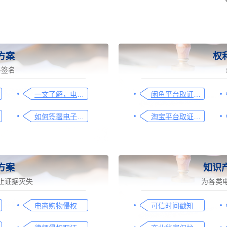
方案
权
子签名
一文了解，电子合同签署过程、效力及风险防范
闲鱼平台取证操作指引
如何签署电子合同，请看这一篇文章
淘宝平台取证操作指引
方案
知识
止证据灭失
为各类
电商购物侵权如何取证，请查收这份操作指引
可信时间戳知识产权保护平台为庭审影像资料提供安全保障