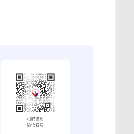
证
食品安全违法取证
取证
交易和收入取证
投放效果取证
系统操作日志认证
知识产权保护
配方确权
工业设计确权
审影像资料认证
法律文书送达
保护
专利备案认证
审计与合规认证
究确权
学术论文确权
病历记录认证
输记录取证
交接取证
签收取证
融账单签署
合作协议签署
视频直播取证
线下收货取证
证教程
淘宝平台取证教程
巴巴平台取证教程
闲鱼平台取证教程
小红书平台取证教程
PDF可信时间戳认证
扫码添加
证教程
支付宝平台取证教程
微信客服
去哪儿平台取证操作指引