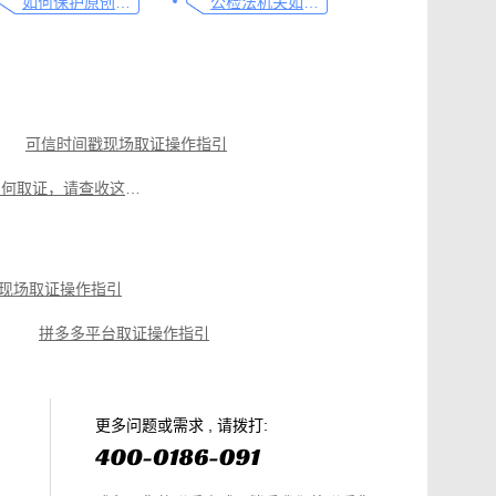
如何保护原创者的著作权，从这步开始做
公检法机关如何认证监控影像，这个方法要知道
可信时间戳现场取证操作指引
电商购物侵权如何取证，请查收这份操作指引
遭遇侵权别慌，教你如何使用权利卫士对小程序取证
如何做好律师见证服务，看这篇就够了
现场取证操作指引
网络直播侵权如何高效取证，只需两步
拼多多平台取证操作指引
微信聊天记录取证，收藏这篇就够
电商购物侵权如何取证，请查收这份操作指引
知识产权保护平台操作指引
更多问题或需求 , 请拨打: