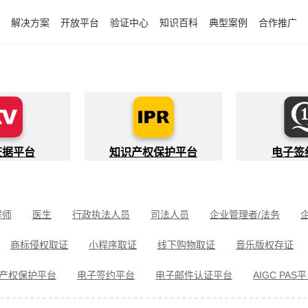
解决方案
开放平台
验证中心
知识百科
典型案例
合作推广
证据平台
知识产权保护平台
电子签
程师
医生
行政执法人员
司法人员
企业管理者/法务
件开发者
快递员
知识产权代理人
金融行业从业者
商标侵权取证
小程序取证
线下购物取证
音乐版权存证
件取证
婚姻家事取证
遗嘱继承见证
电信诈骗取证
民间借
产权保护平台
电子签约平台
电子邮件认证平台
AIGC PAS
冒伪劣取证
消费者维权
环境保护违法取证
公益诉讼取证
剧取证
劳动争议取证
网络暴力取证
电子邮件取证
侵权取