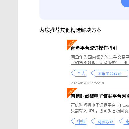
腾讯会议取证
影视剧版权保护与侵权
微信小程序取证
微信视频号取证
为您推荐其他精选解决方案
闲鱼平台取证操作指引
闲鱼作为国内领先的二手交易
（如货不对板、恶意退款）、知
为不仅损害消费者权益，还可能
个人
闲鱼平台取证教程
态性强而难度较高。
2025-05-08 15:55:19
可信时间戳电子证据平台网
可信时间戳电子证据平台（https:
只需输入URL，即可对目标网
证可以适用于著作权侵权取证、
律师
网页取证
取证、合同纠纷取证等各类场景