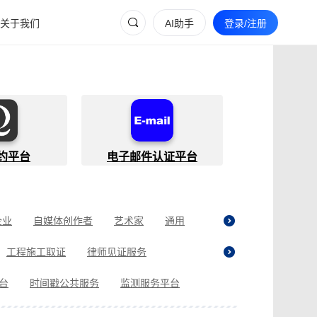
关于我们
AI助手
登录/注册
约平台
电子邮件认证平台
企业
自媒体创作者
艺术家
通用
工程施工取证
律师见证服务
贷取证
合同纠纷取证
医疗纠纷取证
平台
时间戳公共服务
监测服务平台
现场执法取证
电商购物取证
证
商标使用性证明
名誉权侵权取证