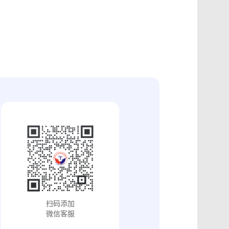
证
食品安全违法取证
取证
交易和收入取证
投放效果取证
系统操作日志认证
知识产权保护
配方确权
工业设计确权
审影像资料认证
法律文书送达
保护
专利备案认证
审计与合规认证
究确权
学术论文确权
病历记录认证
输记录取证
交接取证
签收取证
融账单签署
合作协议签署
视频直播取证
线下收货取证
证教程
淘宝平台取证教程
巴巴平台取证教程
闲鱼平台取证教程
小红书平台取证教程
PDF可信时间戳认证
扫码添加
证教程
支付宝平台取证教程
微信客服
去哪儿平台取证操作指引