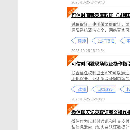
2023-10-25 14:49:40
可信时间戳录屏取证（过程
过程取证，也叫做录屏取证，录
保障系统清洁安全、网络真实可
括图片、网页、聊天记录、电商
律师
过程取证
2023-10-25 15:12:54
可信时间戳现场取证操作指
联合信任权利卫士APP可以通
固化保全，证明所取证据内容的
录屏取证功能对互联网上发生的
律师
现场取证
权
整性、时间权威性。
2023-10-25 15:40:23
微信聊天记录取证图文操作
微信作为以即时通讯和社交支付
私信息泄露（如实名认证数据外