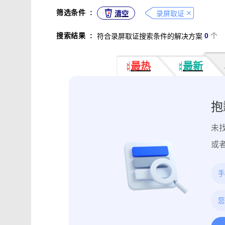
不正当竞争取证
专利侵权取证
筛选条件
:
清空
录屏取证
违法广告监管取证
行政处罚取证
搜索结果
:
0
个
符合录屏取证搜索条件的解决方案
互动内容取证
活动过程取证
作
电子合同签署
电子邮件认证
软
最热
最新
数据资产确权
模具确权
元宇宙
电子证据核验
监控影像认证
法
行政文书认证
工作日志认证
原
抱
药物研发确权
临床试验确权
项
未
投诉纠纷取证
电子单据签署
库
催款通知单签署
劳动合同签署
或
造谣诽谤取证
网页取证
录屏取
饿了么平台取证教程
大众点评平台取
快手平台取证教程
斗鱼平台取证
携程平台取证操作指引
钉钉平台取证
微信交易记录取证教程
飞书平台取证