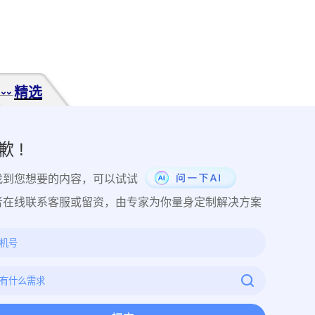
经营纠纷取证
侵犯肖像权取证
虚假宣传取证
网络违法行为取
税务监管取证
电子取证
互联网取证
调查取证
网络侵权
品使用性证明
作品交易认证
发布时序取证
商业秘密保护
件著作权备案登记
交易数据认证
研发资料确权
工艺流程确权
精选
NFT数字藏品
著作权保护
电子档案认证
数据认证
庭
律文件认证
电子律师函认证
电子数据审计
商标保护
专利
创视频确权
原创证明
创作过程确权
数字作品认证
医学研
歉 !
目管理认证
技术文档确权
培训记录取证
医学会议取证
运
找到您想要的内容，可以试试
存管理取证
法律文件签署
商务合同签署
隐私协议签署
金
行政回函认证
借贷合同认证
通知公告认证
入职辞退认证
者在线联系客服或留资，由专家为你量身定制解决方案
证
过程取证
现场取证
风险管理
境外取证
哔哩哔哩取
证教程
京东平台取证教程
拼多多平台取证教程
1688阿里
网易云音乐取证
百度网盘取证教程
QQ音乐平台取证教程
教程
企业微信平台取证教程
微博平台取证教程
抖音平台取
教程
可信时间戳境外取证使用教程
飞猪旅行平台取证操作指引