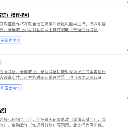
取证）操作指引
屏取证操作将在联合信任提供的虚拟电脑中进行，虚拟电脑
靠。录屏取证可以对互联网上存在的电子数据进行取证、包
购物、音视频、软件代码等各类场景。
电子证据平台
引
过拍照取证、录像取证、录音取证功能对现场发生的事实进行
客观真实性、产生的时间及地理位置。也可通过网页取证、
事实进行固化保全，证明网络上证据的来源真实性、内容完
利卫士App
指引
为核心的综合平台，存在聊天记录篡改（如消息撤回）、隐
流）、金融欺诈（如虚假转账）等问题。此类行为可能侵犯