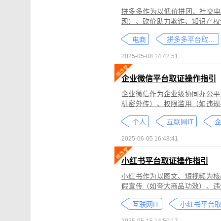
拼多多作为以低价拼团、社交电
现）、砍价助力欺诈、知识产权
为不仅损害消费者权益，还严重
电商
拼多多平台取证教程
删除。
2025-05-08 14:42:51
企业微信平台取证操作指引
企业微信作为企业级协同办公平
机密外传）、权限滥用（如违规
类行为可能侵犯商业秘密、违反
个人
互联网IT
控严格、数据权限分层等特性，
可对企业微信平台的侵权行为进
2025-06-05 16:48:41
法实践中被广泛认可。本指引仅
询专业律师。
小红书平台取证操作指引
小红书作为以图文、短视频为核
假宣传（如夸大商品功效）、违
为不仅损害原创作者权益，还可
互联网IT
蔽，维权难度较高。