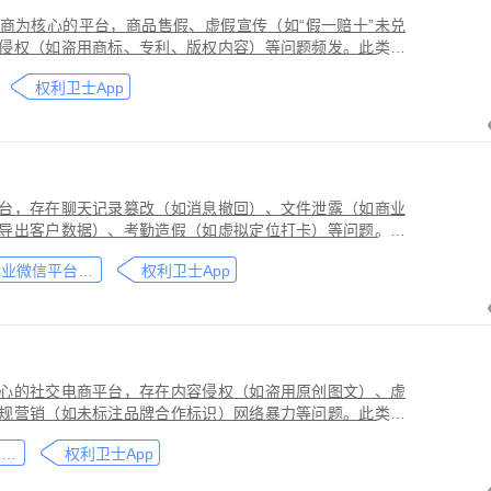
商为核心的平台，商品售假、虚假宣传（如“假一赔十”未兑
侵权（如盗用商标、专利、版权内容）等问题频发。此类行
侵害品牌方知识产权，导致维权难度高、证据链易被篡改或
权利卫士App
台，存在聊天记录篡改（如消息撤回）、文件泄露（如商业
导出客户数据）、考勤造假（如虚拟定位打卡）等问题。此
劳动法规，甚至构成刑事犯罪。因企业微信具有组织架构管
企业微信平台取证教程
权利卫士App
维权需系统性取证策略。通过权利卫士「录屏取证」功能，
行全流程防篡改存证，生成的《可信时间戳认证证书》在司
作操作参考，实际取证需结合案件具体情况，建议必要时咨
心的社交电商平台，存在内容侵权（如盗用原创图文）、虚
规营销（如未标注品牌合作标识）网络暴力等问题。此类行
能误导消费者购买决策，因平台内容编辑频繁、交易链路隐
小红书平台取证教程
权利卫士App