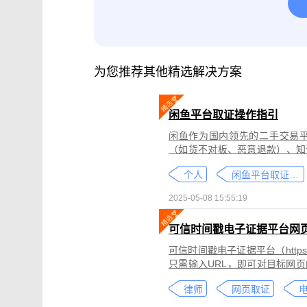
腾讯会议取证
影视剧版权保护与侵权
微信小程序取证
微信视频号取证
为您推荐其他精选解决方案
闲鱼平台取证操作指引
闲鱼作为国内领先的二手交易
（如货不对板、恶意退款）、知
为不仅损害消费者权益，还可能
个人
闲鱼平台取证教程
态性强而难度较高。
2025-05-08 15:55:19
可信时间戳电子证据平台网
可信时间戳电子证据平台（https:
只需输入URL，即可对目标网
证可以适用于著作权侵权取证、
律师
网页取证
取证、合同纠纷取证等各类场景