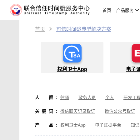
首页
产品服务
首页
可信时间戳典型解决方案
权利卫士App
电子
人群
:
律师
政务人员
个人
研发工
物流人员
创作者
设计师
软
关键词
:
微信聊天记录取证
微信公众号取证
微信取证
通讯软件取证
办公软
产品
:
权利卫士App
电子证据平台
知识
房产纠纷取证
行政执法取证
假
音视频侵权取证
直播取证
影视