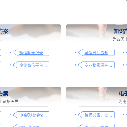
方案
知识
证
为各类
微信聊天记录取证图文操作指引
可信时间戳知识产权保护平台为庭审影像资料提供安全保障
企业微信平台取证操作指引
商业秘密保护及侵权取证操作指引
方案
电
止证据灭失
为电
电商购物侵权如何取证，请查收这份操作指引
律师必备，让法律文件签署更简单、更安全的指南