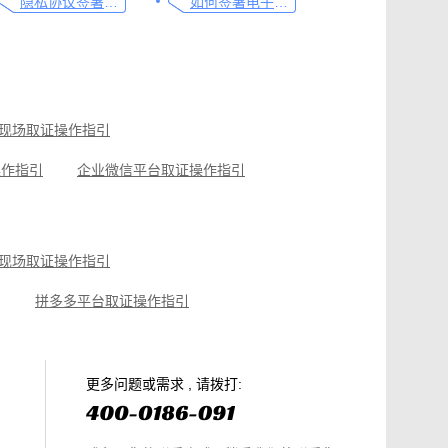
隐私协议签署操作指南
如何签署电子合同，请看这一篇文章
现场取证操作指引
操作指引
企业微信平台取证操作指引
可信时间戳知识产权保护平台为庭审影像资料提供安全保障
抖音平台取证操作指引
原创作者如何证明作品的原创性，这篇文章给你答案
现场取证操作指引
拼多多平台取证操作指引
篇就够
美团平台取证操作指引
电商购物侵权如何取证，请查收这份操作指引
知识产权保护平台操作指引
更多问题或需求 , 请拨打: