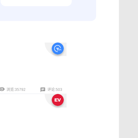
纠纷取证
电商购物与线下收货、封存取证
浏览:35792
评论:503