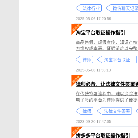
个人隐私权、财产权，甚至涉及
法律行业
较高。通过权利卫士「录屏取证
生成符合司法效力的《可信时间
2025-05-06 17:20:59
淘宝平台取证操作指引
商品售假、虚假宣传、知识产权
方维权成本高、证据链难以完整
记录规避责任，进一步加剧了维权难度。 通过权利卫士「录屏取证」
律师
淘宝平台取证教程
侵权内容（如售假、虚假宣传、
与交互操作，生成符合司法要求
2025-05-08 11:58:13
律依据及维权策略参考。
律师必备，让法律文件签署
在传统签署流程中，难以追踪法
电子签约平台为律师提供了便捷
合同的完整性和真实性，帮助律
律师
法律文件签署
规的要求。在数字化时代，律师
的服务。
2023-09-20 17:47:05
拼多多平台取证操作指引