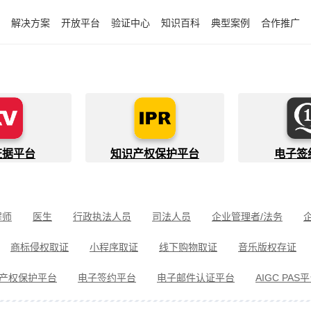
解决方案
开放平台
验证中心
知识百科
典型案例
合作推广
证据平台
知识产权保护平台
电子签
程师
医生
行政执法人员
司法人员
企业管理者/法务
件开发者
快递员
知识产权代理人
金融行业从业者
商标侵权取证
小程序取证
线下购物取证
音乐版权存证
件取证
婚姻家事取证
遗嘱继承见证
电信诈骗取证
民间借
产权保护平台
电子签约平台
电子邮件认证平台
AIGC PAS
冒伪劣取证
消费者维权
环境保护违法取证
公益诉讼取证
剧取证
劳动争议取证
网络暴力取证
电子邮件取证
侵权取