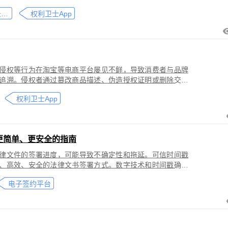
刑事犯罪。因聊天数据动态性强、加密存储复杂，维权难度
微信聊天记录取证
权利卫士App
」功能，可对微信平台的侵权行为进行全流程防篡改存证，
戳认证证书》。
侵权等行为在淘宝等电商平台屡见不鲜，导致消费者与品牌
追溯。侵权者通过篡改商品描述、伪造授权证明或删除交易
功能，可对淘宝平台的
权利卫士App
盗用知识产权）进行全流程防篡改存证，固化动态页面数据
的《可信时间戳认证证书》。本教程提供关键取证步骤、法
更简单、更安全的指南
律文件的签署进度，可能导致不确定性和拖延。可信时间戳
、高效、安全的法律文书签署方式。数字技术和时间戳确保
师提高业务效率、降低成本和风险，同时满足环保和法律合
电子签约平台
应当积极采用这种先进的电子签约技术，为客户提供更优质