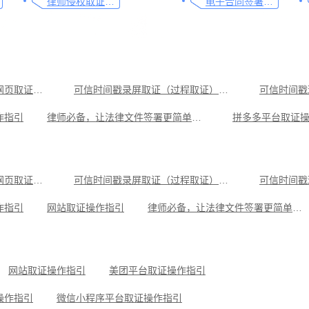
律师侵权取证教程，码住这篇干货
电子合同签署这样签就有效
可信时间戳电子证据平台网页取证操作指引
可信时间戳录屏取证（过程取证）操作指引
可信时间戳
作指引
律师必备，让法律文件签署更简单、更安全的指南
拼多多平台取证
藏这篇就够
飞书平台取证操作指引
保护平台操作指引
钉钉平台取证操作指引
可信时间戳电子证据平台网页取证操作指引
可信时间戳录屏取证（过程取证）操作指引
可信时间戳
教你劳动争议取证的流程与技巧，让维权不再难
作指引
网站取证操作指引
律师必备，让法律文件签署更简单、更安全的指南
操作指引
小红书平台取证操作指引
微信聊天记录取证，收藏这
可信时间戳知识产权保护平台为庭审影像资料提供安全保障
抖音平台取证操作指引
网站取证操作指引
美团平台取证操作指引
操作指引
微信小程序平台取证操作指引