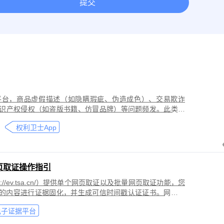
提交
取证
网络作品版权保护与侵权取证
房屋租赁纠纷取证
离婚
今日头条平台取证
美团取证
网站取证
平台，商品虚假描述（如隐瞒瑕疵、伪造成色）、交易欺诈
识产权侵权（如盗版书籍、仿冒品牌）等问题频发。此类行
导致二手商品流通市场信任度下降，维权时因证据分散、动
权利卫士App
页取证操作指引
//ev.tsa.cn/）提供单个网页取证以及批量网页取证功能，您
页的内容进行证据固化，并生成可信时间戳认证证书。网页取
商标侵权取证、公众号文章取证、网络暴力取证、行政执法
电子证据平台
。