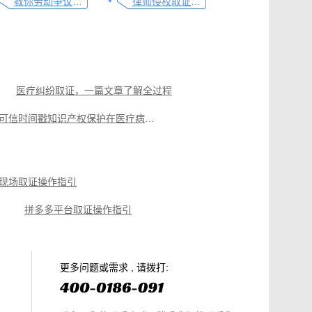
教你劳动争议取证的流程与技巧，让维权不再难
律师侵权取证教程，码住这篇干货
医疗纠纷取证，一篇文章了解全过程
可信时间戳知识产权保护在医疗病例记录认证的应用指南
可信时间戳电子证据平台网页取证操作指引
取证操作指引
拼多多平台取证操作指引
现场取证操作指引
拼多多平台取证操作指引
微信聊天记录取证，收藏这篇就够
电商购物侵权如何取证，请查收这份操作指引
知识产权保护平台操作指引
更多问题或需求 , 请拨打: