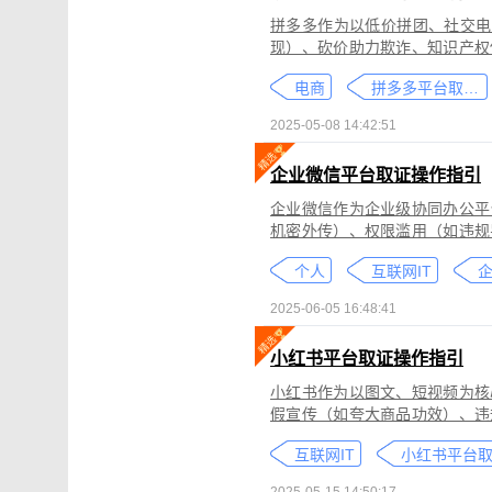
拼多多作为以低价拼团、社交电
现）、砍价助力欺诈、知识产权
为不仅损害消费者权益，还严重
电商
拼多多平台取证教程
删除。
2025-05-08 14:42:51
企业微信平台取证操作指引
企业微信作为企业级协同办公平
机密外传）、权限滥用（如违规
类行为可能侵犯商业秘密、违反
个人
互联网IT
控严格、数据权限分层等特性，
可对企业微信平台的侵权行为进
2025-06-05 16:48:41
法实践中被广泛认可。本指引仅
询专业律师。
小红书平台取证操作指引
小红书作为以图文、短视频为核
假宣传（如夸大商品功效）、违
为不仅损害原创作者权益，还可
互联网IT
蔽，维权难度较高。