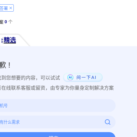
经营纠纷取证
侵犯肖像权取证
虚假宣传取证
网络违法行为取
签署
税务监管取证
电子取证
互联网取证
调查取证
网络侵权
0
个
案
品使用性证明
作品交易认证
发布时序取证
商业秘密保护
件著作权备案登记
交易数据认证
研发资料确权
工艺流程确权
精选
NFT数字藏品
著作权保护
电子档案认证
数据认证
庭
律文件认证
电子律师函认证
电子数据审计
商标保护
专利
创视频确权
原创证明
创作过程确权
数字作品认证
医学研
歉 !
目管理认证
技术文档确权
培训记录取证
医学会议取证
运
找到您想要的内容，可以试试
存管理取证
法律文件签署
商务合同签署
隐私协议签署
金
行政回函认证
借贷合同认证
通知公告认证
入职辞退认证
者在线联系客服或留资，由专家为你量身定制解决方案
证
过程取证
现场取证
风险管理
境外取证
哔哩哔哩取
证教程
京东平台取证教程
拼多多平台取证教程
1688阿里
网易云音乐取证
百度网盘取证教程
QQ音乐平台取证教程
教程
企业微信平台取证教程
微博平台取证教程
抖音平台取
教程
可信时间戳境外取证使用教程
飞猪旅行平台取证操作指引