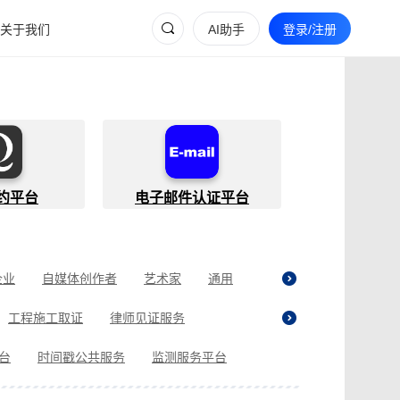
关于我们
AI助手
登录/注册
约平台
电子邮件认证平台
企业
自媒体创作者
艺术家
通用
工程施工取证
律师见证服务
贷取证
合同纠纷取证
医疗纠纷取证
平台
时间戳公共服务
监测服务平台
现场执法取证
电商购物取证
证
商标使用性证明
名誉权侵权取证