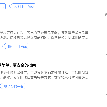
刑事犯罪。因聊天数据动态性强、加密存储复杂，维权难度
微信聊天记录取证
权利卫士App
」功能，可对微信平台的侵权行为进行全流程防篡改存证，
戳认证证书》。
侵权等行为在淘宝等电商平台屡见不鲜，导致消费者与品牌
追溯。侵权者通过篡改商品描述、伪造授权证明或删除交易
功能，可对淘宝平台的
权利卫士App
盗用知识产权）进行全流程防篡改存证，固化动态页面数据
的《可信时间戳认证证书》。本教程提供关键取证步骤、法
更简单、更安全的指南
律文件的签署进度，可能导致不确定性和拖延。可信时间戳
、高效、安全的法律文书签署方式。数字技术和时间戳确保
师提高业务效率、降低成本和风险，同时满足环保和法律合
电子签约平台
应当积极采用这种先进的电子签约技术，为客户提供更优质