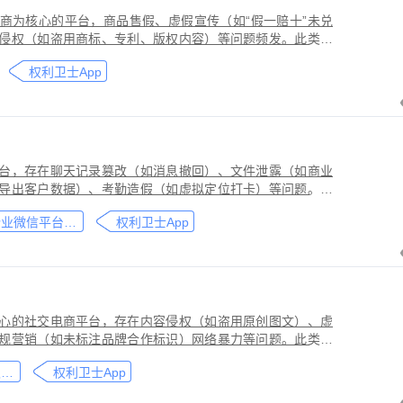
商为核心的平台，商品售假、虚假宣传（如“假一赔十”未兑
侵权（如盗用商标、专利、版权内容）等问题频发。此类行
侵害品牌方知识产权，导致维权难度高、证据链易被篡改或
权利卫士App
台，存在聊天记录篡改（如消息撤回）、文件泄露（如商业
导出客户数据）、考勤造假（如虚拟定位打卡）等问题。此
劳动法规，甚至构成刑事犯罪。因企业微信具有组织架构管
企业微信平台取证教程
权利卫士App
维权需系统性取证策略。通过权利卫士「录屏取证」功能，
行全流程防篡改存证，生成的《可信时间戳认证证书》在司
作操作参考，实际取证需结合案件具体情况，建议必要时咨
心的社交电商平台，存在内容侵权（如盗用原创图文）、虚
规营销（如未标注品牌合作标识）网络暴力等问题。此类行
能误导消费者购买决策，因平台内容编辑频繁、交易链路隐
小红书平台取证教程
权利卫士App