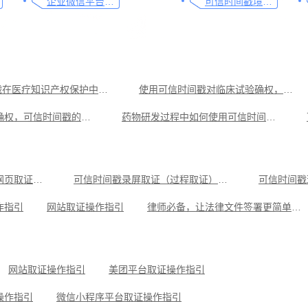
企业微信平台取证操作指引
可信时间戳境外取证使用教程
可信时间戳在医疗知识产权保护中的应用指南
使用可信时间戳对临床试验确权，一文了解清楚
医疗学术论文确权，可信时间戳的应用
药物研发过程中如何使用可信时间戳进行确权
医疗培训记录取证，一篇文章了解全过程
闲鱼平台取证操作指引
戳现场取证操作指引
微信聊天记录取证图文操作指引
淘宝平台
可信时间戳电子证据平台网页取证操作指引
可信时间戳录屏取证（过程取证）操作指引
可信时间戳
指引
微信聊天记录取证，收藏这篇就够
作指引
网站取证操作指引
律师必备，让法律文件签署更简单、更安全的指南
操作指引
小红书平台取证操作指引
美团平台取证操作指引
可信时间戳知识产权保护平台为庭审影像资料提供安全保障
抖音平台取证操作指引
网站取证操作指引
美团平台取证操作指引
操作指引
微信小程序平台取证操作指引