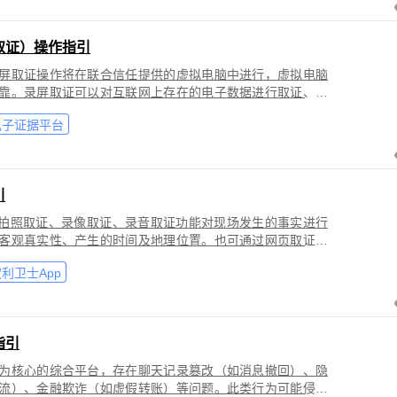
取证）操作指引
屏取证操作将在联合信任提供的虚拟电脑中进行，虚拟电脑
靠。录屏取证可以对互联网上存在的电子数据进行取证、包
购物、音视频、软件代码等各类场景。
电子证据平台
引
过拍照取证、录像取证、录音取证功能对现场发生的事实进行
客观真实性、产生的时间及地理位置。也可通过网页取证、
事实进行固化保全，证明网络上证据的来源真实性、内容完
利卫士App
指引
为核心的综合平台，存在聊天记录篡改（如消息撤回）、隐
流）、金融欺诈（如虚假转账）等问题。此类行为可能侵犯