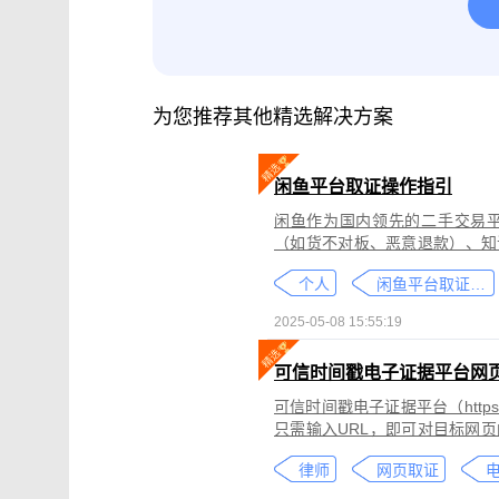
腾讯会议取证
影视剧版权保护与侵权
微信小程序取证
微信视频号取证
为您推荐其他精选解决方案
闲鱼平台取证操作指引
闲鱼作为国内领先的二手交易
（如货不对板、恶意退款）、知
为不仅损害消费者权益，还可能
个人
闲鱼平台取证教程
态性强而难度较高。
2025-05-08 15:55:19
可信时间戳电子证据平台网
可信时间戳电子证据平台（https:
只需输入URL，即可对目标网
证可以适用于著作权侵权取证、
律师
网页取证
取证、合同纠纷取证等各类场景