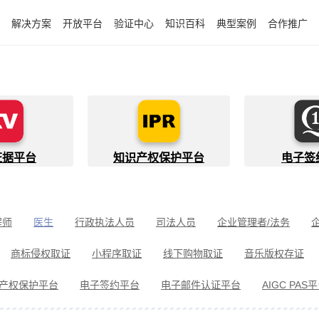
解决方案
开放平台
验证中心
知识百科
典型案例
合作推广
证据平台
知识产权保护平台
电子签
程师
医生
行政执法人员
司法人员
企业管理者/法务
件开发者
快递员
知识产权代理人
金融行业从业者
商标侵权取证
小程序取证
线下购物取证
音乐版权存证
件取证
婚姻家事取证
遗嘱继承见证
电信诈骗取证
民间借
产权保护平台
电子签约平台
电子邮件认证平台
AIGC PAS
冒伪劣取证
消费者维权
环境保护违法取证
公益诉讼取证
剧取证
劳动争议取证
网络暴力取证
电子邮件取证
侵权取