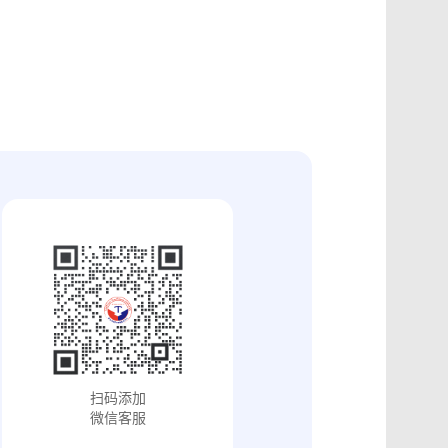
证
食品安全违法取证
取证
交易和收入取证
投放效果取证
系统操作日志认证
知识产权保护
配方确权
工业设计确权
审影像资料认证
法律文书送达
保护
专利备案认证
审计与合规认证
究确权
学术论文确权
病历记录认证
输记录取证
交接取证
签收取证
融账单签署
合作协议签署
视频直播取证
线下收货取证
证教程
淘宝平台取证教程
巴巴平台取证教程
闲鱼平台取证教程
小红书平台取证教程
PDF可信时间戳认证
扫码添加
证教程
支付宝平台取证教程
微信客服
去哪儿平台取证操作指引