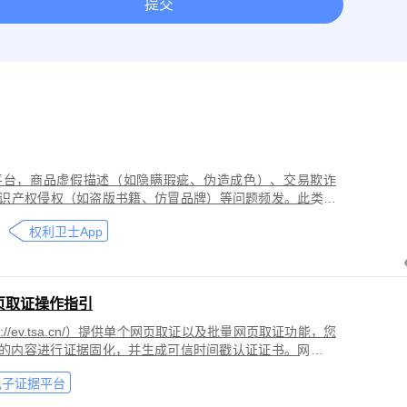
提交
取证
网络作品版权保护与侵权取证
房屋租赁纠纷取证
离婚
今日头条平台取证
美团取证
网站取证
平台，商品虚假描述（如隐瞒瑕疵、伪造成色）、交易欺诈
识产权侵权（如盗版书籍、仿冒品牌）等问题频发。此类行
导致二手商品流通市场信任度下降，维权时因证据分散、动
权利卫士App
页取证操作指引
//ev.tsa.cn/）提供单个网页取证以及批量网页取证功能，您
页的内容进行证据固化，并生成可信时间戳认证证书。网页取
商标侵权取证、公众号文章取证、网络暴力取证、行政执法
电子证据平台
。