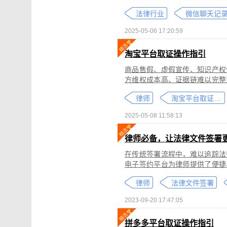
个人隐私权、财产权，甚至涉及
法律行业
较高。通过权利卫士「录屏取证
生成符合司法效力的《可信时间
2025-05-06 17:20:59
淘宝平台取证操作指引
商品售假、虚假宣传、知识产权
方维权成本高、证据链难以完整
记录规避责任，进一步加剧了维权难度。 通过权利卫士「录屏取证」
律师
淘宝平台取证教程
侵权内容（如售假、虚假宣传、
与交互操作，生成符合司法要求
2025-05-08 11:58:13
律依据及维权策略参考。
律师必备，让法律文件签署
在传统签署流程中，难以追踪法
电子签约平台为律师提供了便捷
合同的完整性和真实性，帮助律
律师
法律文件签署
规的要求。在数字化时代，律师
的服务。
2023-09-20 17:47:05
拼多多平台取证操作指引