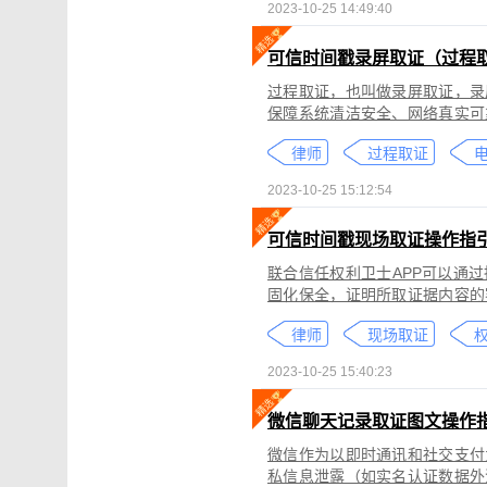
2023-10-25 14:49:40
可信时间戳录屏取证（过程
过程取证，也叫做录屏取证，录
保障系统清洁安全、网络真实可
括图片、网页、聊天记录、电商
律师
过程取证
2023-10-25 15:12:54
可信时间戳现场取证操作指
联合信任权利卫士APP可以通
固化保全，证明所取证据内容的
录屏取证功能对互联网上发生的
律师
现场取证
权
整性、时间权威性。
2023-10-25 15:40:23
微信聊天记录取证图文操作
微信作为以即时通讯和社交支付
私信息泄露（如实名认证数据外