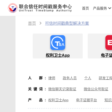
首页
产品服务
首页
可信时间戳典型解决方案
权利卫士App
电子
人群
:
律师
政务人员
个人
研发工
物流人员
创作者
设计师
软
关键词
:
微信聊天记录取证
微信公众号取证
微信取证
通讯软件取证
办公软
产品
:
权利卫士App
电子证据平台
知识
房产纠纷取证
行政执法取证
假
音视频侵权取证
直播取证
影视