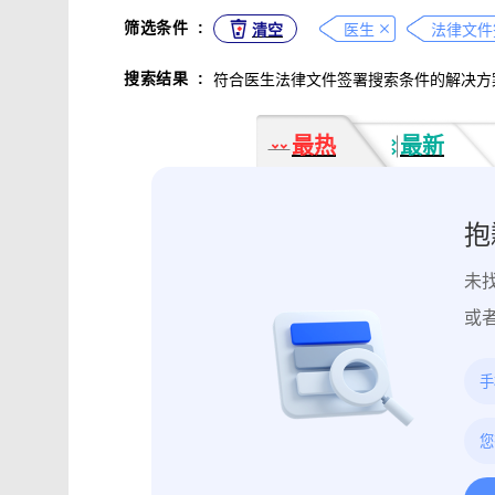
不正当竞争取证
专利侵权取证
筛选条件
:
清空
医生
法律文件
违法广告监管取证
行政处罚取证
搜索结果
:
符合医生法律文件签署搜索条件的解决方
互动内容取证
活动过程取证
作
电子合同签署
电子邮件认证
软
最热
最新
数据资产确权
模具确权
元宇宙
电子证据核验
监控影像认证
法
行政文书认证
工作日志认证
原
抱
药物研发确权
临床试验确权
项
未
投诉纠纷取证
电子单据签署
库
催款通知单签署
劳动合同签署
或
造谣诽谤取证
网页取证
录屏取
饿了么平台取证教程
大众点评平台取
快手平台取证教程
斗鱼平台取证
携程平台取证操作指引
钉钉平台取证
微信交易记录取证教程
飞书平台取证