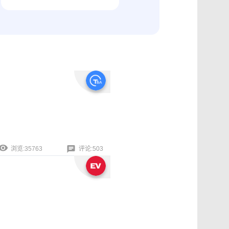
纠纷取证
电商购物与线下收货、封存取证
浏览:35763
评论:503