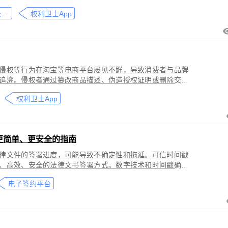
刑事犯罪。因聊天数据动态性强、加密存储复杂，维权难度
微信聊天记录取证
权利卫士App
」功能，可对微信平台的侵权行为进行全流程防篡改存证，
戳认证证书》。
侵权等行为在淘宝等电商平台屡见不鲜，导致消费者与品牌
追溯。侵权者通过篡改商品描述、伪造授权证明或删除交易
功能，可对淘宝平台的
权利卫士App
盗用知识产权）进行全流程防篡改存证，固化动态页面数据
的《可信时间戳认证证书》。本教程提供关键取证步骤、法
更简单、更安全的指南
律文件的签署进度，可能导致不确定性和拖延。可信时间戳
、高效、安全的法律文书签署方式。数字技术和时间戳确保
师提高业务效率、降低成本和风险，同时满足环保和法律合
电子签约平台
应当积极采用这种先进的电子签约技术，为客户提供更优质