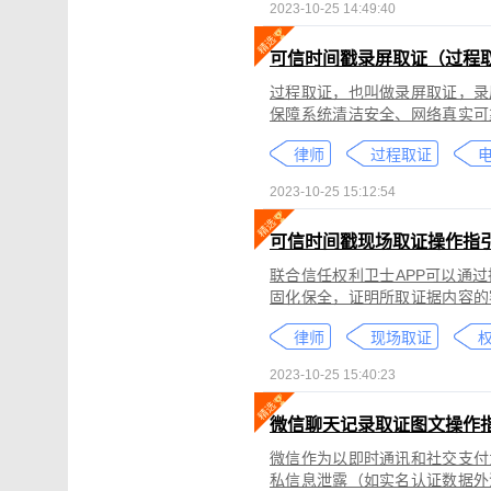
2023-10-25 14:49:40
可信时间戳录屏取证（过程
过程取证，也叫做录屏取证，录
保障系统清洁安全、网络真实可
括图片、网页、聊天记录、电商
律师
过程取证
2023-10-25 15:12:54
可信时间戳现场取证操作指
联合信任权利卫士APP可以通
固化保全，证明所取证据内容的
录屏取证功能对互联网上发生的
律师
现场取证
权
整性、时间权威性。
2023-10-25 15:40:23
微信聊天记录取证图文操作
微信作为以即时通讯和社交支付
私信息泄露（如实名认证数据外