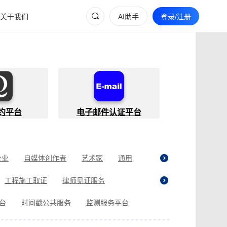
关于我们
AI助手
登录/注册
约平台
电子邮件认证平台
企业
自媒体创作者
艺术家
通用
工程施工取证
律师见证服务
贷取证
合同纠纷取证
医疗纠纷取证
平台
时间戳公共服务
监测服务平台
现场执法取证
电商购物取证
证
商标使用性证明
名誉权侵权取证