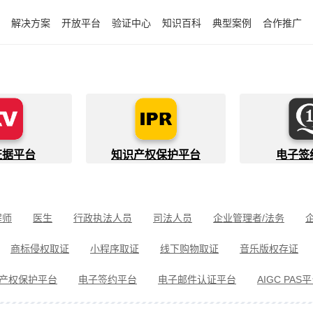
解决方案
开放平台
验证中心
知识百科
典型案例
合作推广
证据平台
知识产权保护平台
电子签
程师
医生
行政执法人员
司法人员
企业管理者/法务
件开发者
快递员
知识产权代理人
金融行业从业者
商标侵权取证
小程序取证
线下购物取证
音乐版权存证
件取证
婚姻家事取证
遗嘱继承见证
电信诈骗取证
民间借
产权保护平台
电子签约平台
电子邮件认证平台
AIGC PAS
冒伪劣取证
消费者维权
环境保护违法取证
公益诉讼取证
剧取证
劳动争议取证
网络暴力取证
电子邮件取证
侵权取