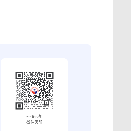
证
食品安全违法取证
取证
交易和收入取证
投放效果取证
系统操作日志认证
知识产权保护
配方确权
工业设计确权
审影像资料认证
法律文书送达
保护
专利备案认证
审计与合规认证
究确权
学术论文确权
病历记录认证
输记录取证
交接取证
签收取证
融账单签署
合作协议签署
视频直播取证
线下收货取证
证教程
淘宝平台取证教程
巴巴平台取证教程
闲鱼平台取证教程
小红书平台取证教程
PDF可信时间戳认证
扫码添加
证教程
支付宝平台取证教程
微信客服
去哪儿平台取证操作指引