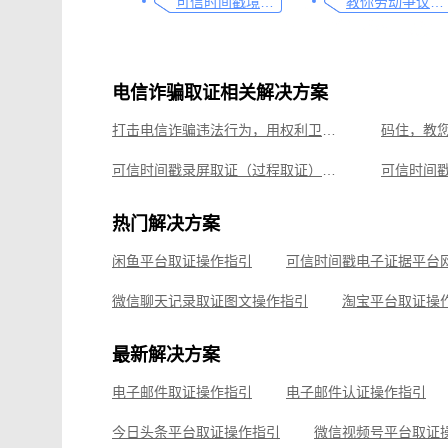
可信时间戳境外取证使用教程
教你劳动争议取证的流程与技巧，让维权不再难
电信诈骗取证相关解决方案
打击电信诈骗违法行为，用权利卫士App录音取证
可信时间戳录屏取证（过程取证）操作指引
可信时间
律师必备，让法律文件签署更简单、更安全的指南
拼多多平
热门解决方案
飞书平台取证操作指引
闲鱼平台取证操作指引
钉钉平台取证操作指引
微信聊天记录取证图文操作指引
淘宝平台取证操
企业微信平台取证操作指引
微信视频号平台取证
最新解决方案
飞书平台取证操作指引
电子邮件取证操作指引
电子邮件认证操作指引
钉钉平台取证操作指引
今日头条平台取证操作指引
微信视频号平台取证