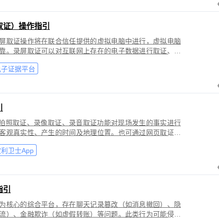
取证）操作指引
屏取证操作将在联合信任提供的虚拟电脑中进行，虚拟电脑
靠。录屏取证可以对互联网上存在的电子数据进行取证、包
购物、音视频、软件代码等各类场景。
电子证据平台
引
过拍照取证、录像取证、录音取证功能对现场发生的事实进行
客观真实性、产生的时间及地理位置。也可通过网页取证、
事实进行固化保全，证明网络上证据的来源真实性、内容完
利卫士App
指引
为核心的综合平台，存在聊天记录篡改（如消息撤回）、隐
流）、金融欺诈（如虚假转账）等问题。此类行为可能侵犯