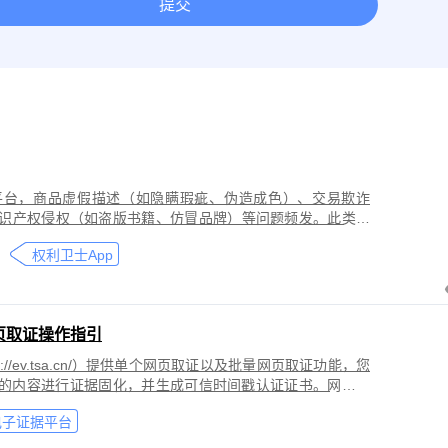
提交
取证
网络作品版权保护与侵权取证
房屋租赁纠纷取证
离婚
今日头条平台取证
美团取证
网站取证
平台，商品虚假描述（如隐瞒瑕疵、伪造成色）、交易欺诈
识产权侵权（如盗版书籍、仿冒品牌）等问题频发。此类行
导致二手商品流通市场信任度下降，维权时因证据分散、动
权利卫士App
页取证操作指引
//ev.tsa.cn/）提供单个网页取证以及批量网页取证功能，您
页的内容进行证据固化，并生成可信时间戳认证证书。网页取
商标侵权取证、公众号文章取证、网络暴力取证、行政执法
电子证据平台
。