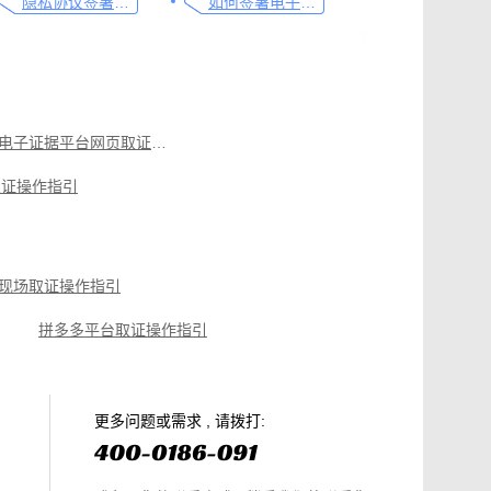
隐私协议签署操作指南
如何签署电子合同，请看这一篇文章
可信时间戳电子证据平台网页取证操作指引
取证操作指引
作指引
微信聊天记录取证，收藏这篇就够
电商购物侵权如何取证，请查收这份操作指引
知识产权保护平台操作指引
现场取证操作指引
拼多多平台取证操作指引
微信聊天记录取证，收藏这篇就够
电商购物侵权如何取证，请查收这份操作指引
知识产权保护平台操作指引
更多问题或需求 , 请拨打: