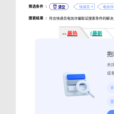
不正当竞争取证
专利侵权取证
筛选条件
:
清空
快递员
电信诈
违法广告监管取证
行政处罚取证
搜索结果
:
符合快递员电信诈骗取证搜索条件的解决
互动内容取证
活动过程取证
作
电子合同签署
电子邮件认证
软
最热
最新
数据资产确权
模具确权
元宇宙
电子证据核验
监控影像认证
法
行政文书认证
工作日志认证
原
抱
药物研发确权
临床试验确权
项
未
投诉纠纷取证
电子单据签署
库
催款通知单签署
劳动合同签署
或
造谣诽谤取证
网页取证
录屏取
饿了么平台取证教程
大众点评平台取
快手平台取证教程
斗鱼平台取证
携程平台取证操作指引
钉钉平台取证
微信交易记录取证教程
飞书平台取证