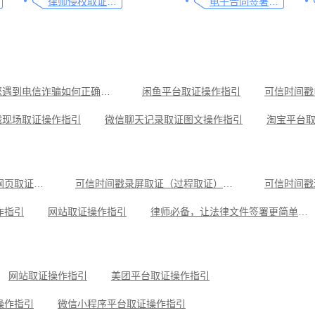
律师侵权取证教程，码住这篇干货
电子合同签署这样签就有效
码住，教您遇到电信诈骗如何正确取证
闲鱼平台取证操作指引
戳现场取证操作指引
微信聊天记录取证图文操作指引
淘宝平台
台取证操作指引
企业微信平台取证操作指引
小红书平台取证操
可信时间戳知识产权保护平台为庭审影像资料提供安全保障
抖音平台取证操作指引
可信时间戳电子证据平台网页取证操作指引
可信时间戳录屏取证（过程取证）操作指引
可信时间戳
原创作者如何证明作品的原创性，这篇文章给你答案
作指引
网站取证操作指引
律师必备，让法律文件签署更简单、更安全的指南
操作指引
小红书平台取证操作指引
美团平台取证操作指引
可信时间戳知识产权保护平台为庭审影像资料提供安全保障
抖音平台取证操作指引
网站取证操作指引
美团平台取证操作指引
操作指引
微信小程序平台取证操作指引