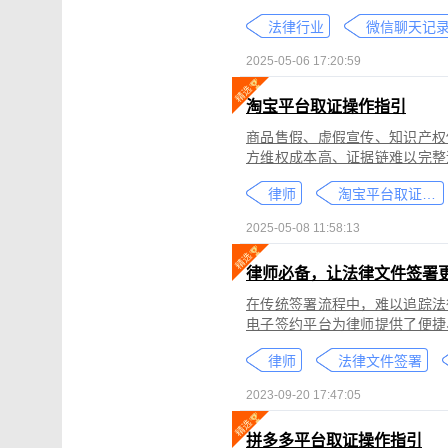
个人隐私权、财产权，甚至涉及
法律行业
较高。通过权利卫士「录屏取证
生成符合司法效力的《可信时间
2025-05-06 17:20:59
淘宝平台取证操作指引
商品售假、虚假宣传、知识产权
方维权成本高、证据链难以完整
记录规避责任，进一步加剧了维权难度。 通过权利卫士「录屏取证」
律师
淘宝平台取证教程
侵权内容（如售假、虚假宣传、
与交互操作，生成符合司法要求
2025-05-08 11:58:13
律依据及维权策略参考。
律师必备，让法律文件签署
在传统签署流程中，难以追踪法
电子签约平台为律师提供了便捷
合同的完整性和真实性，帮助律
律师
法律文件签署
规的要求。在数字化时代，律师
的服务。
2023-09-20 17:47:05
拼多多平台取证操作指引