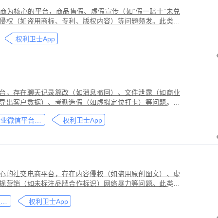
商为核心的平台，商品售假、虚假宣传（如“假一赔十”未兑
侵权（如盗用商标、专利、版权内容）等问题频发。此类行
侵害品牌方知识产权，导致维权难度高、证据链易被篡改或
权利卫士App
台，存在聊天记录篡改（如消息撤回）、文件泄露（如商业
导出客户数据）、考勤造假（如虚拟定位打卡）等问题。此
劳动法规，甚至构成刑事犯罪。因企业微信具有组织架构管
企业微信平台取证教程
权利卫士App
维权需系统性取证策略。通过权利卫士「录屏取证」功能，
行全流程防篡改存证，生成的《可信时间戳认证证书》在司
作操作参考，实际取证需结合案件具体情况，建议必要时咨
心的社交电商平台，存在内容侵权（如盗用原创图文）、虚
规营销（如未标注品牌合作标识）网络暴力等问题。此类行
能误导消费者购买决策，因平台内容编辑频繁、交易链路隐
小红书平台取证教程
权利卫士App