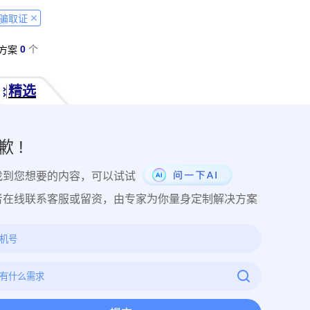
经营纠纷取证
侵犯肖像权取证
虚假宣传取证
网络违法行为取
骗取证
税务监管取证
电子取证
互联网取证
调查取证
网络侵权
0
个
方案
品使用性证明
作品交易认证
发布时序取证
商业秘密保护
件著作权备案登记
交易数据认证
研发资料确权
工艺流程确权
精选
NFT数字藏品
著作权保护
电子档案认证
数据认证
庭
律文件认证
电子律师函认证
电子数据审计
商标保护
专利
创视频确权
原创证明
创作过程确权
数字作品认证
医学研
歉 !
目管理认证
技术文档确权
培训记录取证
医学会议取证
运
找到您想要的内容，可以试试
存管理取证
法律文件签署
商务合同签署
隐私协议签署
金
行政回函认证
借贷合同认证
通知公告认证
入职辞退认证
者在线联系客服或留资，由专家为你量身定制解决方案
证
过程取证
现场取证
风险管理
境外取证
哔哩哔哩取
证教程
京东平台取证教程
拼多多平台取证教程
1688阿里
网易云音乐取证
百度网盘取证教程
QQ音乐平台取证教程
教程
企业微信平台取证教程
微博平台取证教程
抖音平台取
教程
可信时间戳境外取证使用教程
飞猪旅行平台取证操作指引