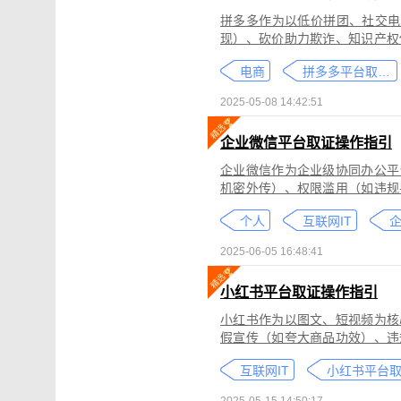
拼多多作为以低价拼团、社交电
现）、砍价助力欺诈、知识产权
为不仅损害消费者权益，还严重
电商
拼多多平台取证教程
删除。
2025-05-08 14:42:51
企业微信平台取证操作指引
企业微信作为企业级协同办公平
机密外传）、权限滥用（如违规
类行为可能侵犯商业秘密、违反
个人
互联网IT
控严格、数据权限分层等特性，
可对企业微信平台的侵权行为进
2025-06-05 16:48:41
法实践中被广泛认可。本指引仅
询专业律师。
小红书平台取证操作指引
小红书作为以图文、短视频为核
假宣传（如夸大商品功效）、违
为不仅损害原创作者权益，还可
互联网IT
蔽，维权难度较高。