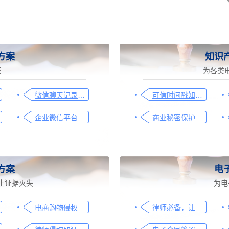
方案
知识
证
为各类
微信聊天记录取证图文操作指引
可信时间戳知识产权保护平台为庭审影像资料提供安全保障
企业微信平台取证操作指引
商业秘密保护及侵权取证操作指引
方案
电
止证据灭失
为电
电商购物侵权如何取证，请查收这份操作指引
律师必备，让法律文件签署更简单、更安全的指南