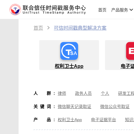
首页
产品服务
首页
可信时间戳典型解决方案
权利卫士App
电子
人群
:
律师
政务人员
个人
研发工
物流人员
创作者
设计师
软
关键词
:
微信聊天记录取证
微信公众号取证
微信取证
通讯软件取证
办公软
产品
:
权利卫士App
电子证据平台
知识
房产纠纷取证
行政执法取证
假
音视频侵权取证
直播取证
影视