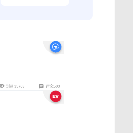
纠纷取证
电商购物与线下收货、封存取证
浏览:35763
评论:503