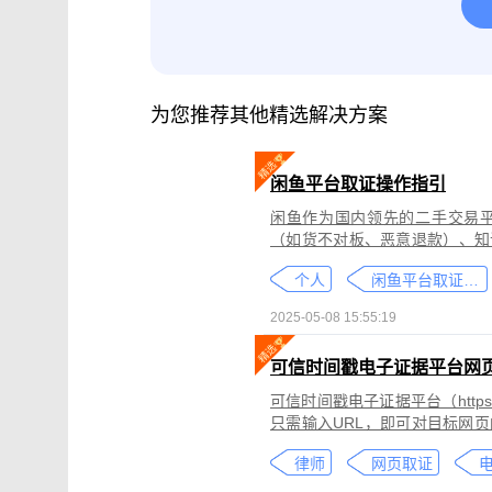
腾讯会议取证
影视剧版权保护与侵权
微信小程序取证
微信视频号取证
为您推荐其他精选解决方案
闲鱼平台取证操作指引
闲鱼作为国内领先的二手交易
（如货不对板、恶意退款）、知
为不仅损害消费者权益，还可能
个人
闲鱼平台取证教程
态性强而难度较高。
2025-05-08 15:55:19
可信时间戳电子证据平台网
可信时间戳电子证据平台（https:
只需输入URL，即可对目标网
证可以适用于著作权侵权取证、
律师
网页取证
取证、合同纠纷取证等各类场景