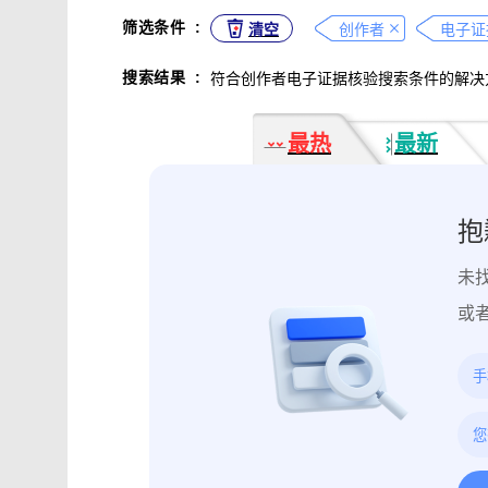
不正当竞争取证
专利侵权取证
筛选条件
:
清空
创作者
电子证
违法广告监管取证
行政处罚取证
搜索结果
:
符合创作者电子证据核验搜索条件的解决
互动内容取证
活动过程取证
作
电子合同签署
电子邮件认证
软
最热
最新
数据资产确权
模具确权
元宇宙
电子证据核验
监控影像认证
法
行政文书认证
工作日志认证
原
抱
药物研发确权
临床试验确权
项
未
投诉纠纷取证
电子单据签署
库
催款通知单签署
劳动合同签署
或
造谣诽谤取证
网页取证
录屏取
饿了么平台取证教程
大众点评平台取
快手平台取证教程
斗鱼平台取证
携程平台取证操作指引
钉钉平台取证
微信交易记录取证教程
飞书平台取证