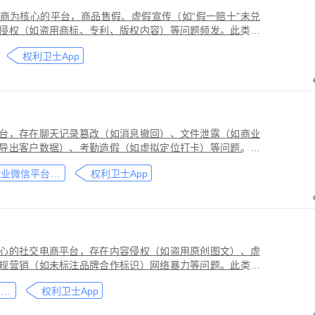
商为核心的平台，商品售假、虚假宣传（如“假一赔十”未兑
侵权（如盗用商标、专利、版权内容）等问题频发。此类行
侵害品牌方知识产权，导致维权难度高、证据链易被篡改或
权利卫士App
台，存在聊天记录篡改（如消息撤回）、文件泄露（如商业
导出客户数据）、考勤造假（如虚拟定位打卡）等问题。此
劳动法规，甚至构成刑事犯罪。因企业微信具有组织架构管
企业微信平台取证教程
权利卫士App
维权需系统性取证策略。通过权利卫士「录屏取证」功能，
行全流程防篡改存证，生成的《可信时间戳认证证书》在司
作操作参考，实际取证需结合案件具体情况，建议必要时咨
心的社交电商平台，存在内容侵权（如盗用原创图文）、虚
规营销（如未标注品牌合作标识）网络暴力等问题。此类行
能误导消费者购买决策，因平台内容编辑频繁、交易链路隐
小红书平台取证教程
权利卫士App