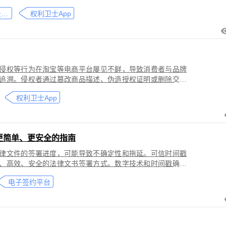
刑事犯罪。因聊天数据动态性强、加密存储复杂，维权难度
微信聊天记录取证
权利卫士App
」功能，可对微信平台的侵权行为进行全流程防篡改存证，
戳认证证书》。
侵权等行为在淘宝等电商平台屡见不鲜，导致消费者与品牌
追溯。侵权者通过篡改商品描述、伪造授权证明或删除交易
功能，可对淘宝平台的
权利卫士App
盗用知识产权）进行全流程防篡改存证，固化动态页面数据
的《可信时间戳认证证书》。本教程提供关键取证步骤、法
更简单、更安全的指南
律文件的签署进度，可能导致不确定性和拖延。可信时间戳
、高效、安全的法律文书签署方式。数字技术和时间戳确保
师提高业务效率、降低成本和风险，同时满足环保和法律合
电子签约平台
应当积极采用这种先进的电子签约技术，为客户提供更优质