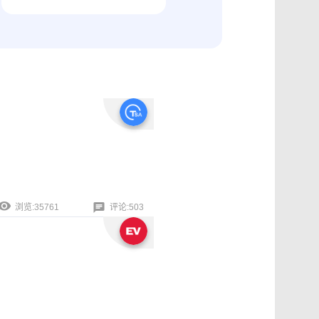
纠纷取证
电商购物与线下收货、封存取证
浏览:35761
评论:503