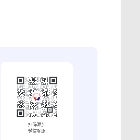
证
食品安全违法取证
取证
交易和收入取证
投放效果取证
系统操作日志认证
知识产权保护
配方确权
工业设计确权
审影像资料认证
法律文书送达
保护
专利备案认证
审计与合规认证
究确权
学术论文确权
病历记录认证
输记录取证
交接取证
签收取证
融账单签署
合作协议签署
视频直播取证
线下收货取证
证教程
淘宝平台取证教程
巴巴平台取证教程
闲鱼平台取证教程
小红书平台取证教程
PDF可信时间戳认证
扫码添加
证教程
支付宝平台取证教程
微信客服
去哪儿平台取证操作指引