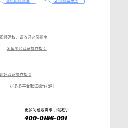
隐私协议签署操作指南
如何签署电子合同，请看这一篇文章
视频确权，请收好这份指南
闲鱼平台取证操作指引
聊天记录取证图文操作指引
指引
小红书平台取证操作指引
现场取证操作指引
拼多多平台取证操作指引
微信聊天记录取证，收藏这篇就够
电商购物侵权如何取证，请查收这份操作指引
知识产权保护平台操作指引
更多问题或需求 , 请拨打: