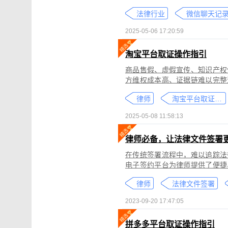
个人隐私权、财产权，甚至涉及
法律行业
较高。通过权利卫士「录屏取证
生成符合司法效力的《可信时间
2025-05-06 17:20:59
淘宝平台取证操作指引
商品售假、虚假宣传、知识产权
方维权成本高、证据链难以完整
记录规避责任，进一步加剧了维权难度。 通过权利卫士「录屏取证」
律师
淘宝平台取证教程
侵权内容（如售假、虚假宣传、
与交互操作，生成符合司法要求
2025-05-08 11:58:13
律依据及维权策略参考。
律师必备，让法律文件签署
在传统签署流程中，难以追踪法
电子签约平台为律师提供了便捷
合同的完整性和真实性，帮助律
律师
法律文件签署
规的要求。在数字化时代，律师
的服务。
2023-09-20 17:47:05
拼多多平台取证操作指引