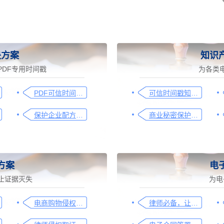
决方案
知识
DF专用时间戳
为各类
PDF可信时间戳认证解决方案-福昕PDF阅读器
可信时间戳知识产权保护平台为庭审影像资料提供安全保障
保护企业配方知识产权，这个方法最有效
商业秘密保护及侵权取证操作指引
方案
电
止证据灭失
为电
电商购物侵权如何取证，请查收这份操作指引
律师必备，让法律文件签署更简单、更安全的指南