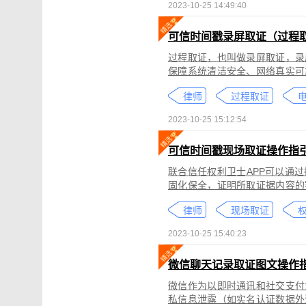
2023-10-25 14:49:40
可信时间戳录屏取证（过程
过程取证，也叫做录屏取证，录
保障系统清洁安全、网络真实可
括图片、网页、聊天记录、电商
律师
过程取证
2023-10-25 15:12:54
可信时间戳现场取证操作指
联合信任权利卫士APP可以通
固化保全，证明所取证据内容的
录屏取证功能对互联网上发生的
律师
现场取证
权
整性、时间权威性。
2023-10-25 15:40:23
微信聊天记录取证图文操作
微信作为以即时通讯和社交支付
私信息泄露（如实名认证数据外