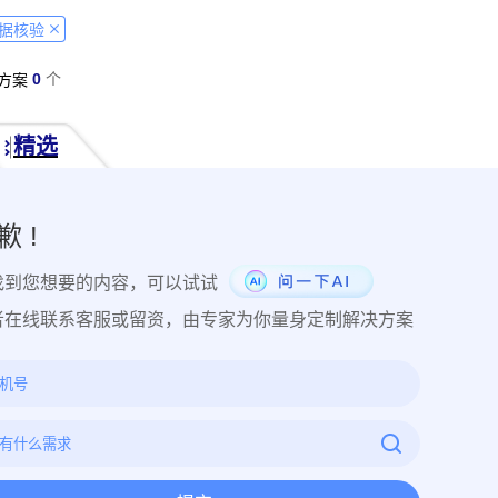
经营纠纷取证
侵犯肖像权取证
虚假宣传取证
网络违法行为取
据核验
税务监管取证
电子取证
互联网取证
调查取证
网络侵权
0
个
方案
品使用性证明
作品交易认证
发布时序取证
商业秘密保护
件著作权备案登记
交易数据认证
研发资料确权
工艺流程确权
精选
NFT数字藏品
著作权保护
电子档案认证
数据认证
庭
律文件认证
电子律师函认证
电子数据审计
商标保护
专利
创视频确权
原创证明
创作过程确权
数字作品认证
医学研
歉 !
目管理认证
技术文档确权
培训记录取证
医学会议取证
运
找到您想要的内容，可以试试
存管理取证
法律文件签署
商务合同签署
隐私协议签署
金
行政回函认证
借贷合同认证
通知公告认证
入职辞退认证
者在线联系客服或留资，由专家为你量身定制解决方案
证
过程取证
现场取证
风险管理
境外取证
哔哩哔哩取
证教程
京东平台取证教程
拼多多平台取证教程
1688阿里
网易云音乐取证
百度网盘取证教程
QQ音乐平台取证教程
教程
企业微信平台取证教程
微博平台取证教程
抖音平台取
教程
可信时间戳境外取证使用教程
飞猪旅行平台取证操作指引