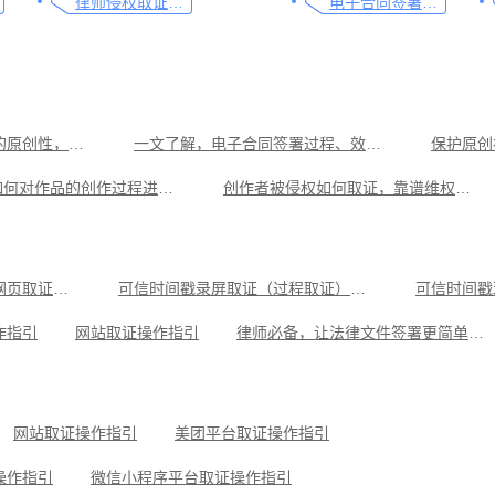
律师侵权取证教程，码住这篇干货
电子合同签署这样签就有效
原创作者如何证明作品的原创性，这篇文章给你答案
一文了解，电子合同签署过程、效力及风险防范
保护原创
带你了解如何对作品的创作过程进行确权
创作者被侵权如何取证，靠谱维权攻略就看这篇
可信时间戳录屏取证（过程取证）操作指引
可信时间戳现场取证操作指引
微信
律师必备，让法律文件签署更简单、更安全的指南
拼多多平台取证操作指引
企业微信平台取证操作
可信时间戳电子证据平台网页取证操作指引
可信时间戳录屏取证（过程取证）操作指引
可信时间戳
操作指引
可信时间戳知识产权保护平台为庭审影像资料提供安全保障
作指引
网站取证操作指引
律师必备，让法律文件签署更简单、更安全的指南
操作指引
小红书平台取证操作指引
美团平台取证操作指引
可信时间戳知识产权保护平台为庭审影像资料提供安全保障
抖音平台取证操作指引
网站取证操作指引
美团平台取证操作指引
操作指引
微信小程序平台取证操作指引