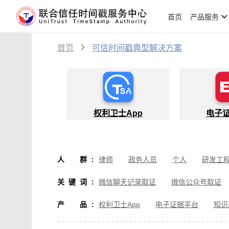
首页
产品服务
首页
可信时间戳典型解决方案
权利卫士App
电子
人群
:
律师
政务人员
个人
研发工
物流人员
创作者
设计师
软
关键词
:
微信聊天记录取证
微信公众号取证
微信取证
通讯软件取证
办公软
产品
:
权利卫士App
电子证据平台
知识
房产纠纷取证
行政执法取证
假
音视频侵权取证
直播取证
影视