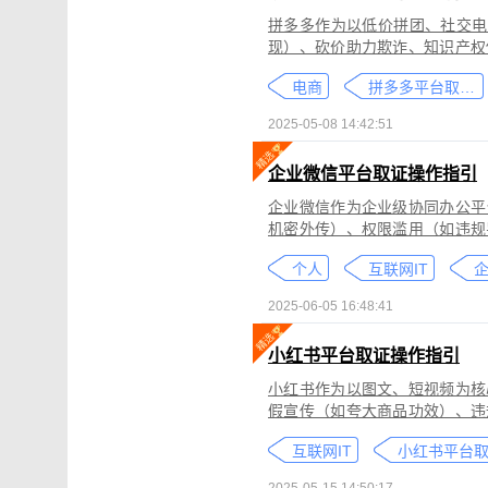
拼多多作为以低价拼团、社交电
现）、砍价助力欺诈、知识产权
为不仅损害消费者权益，还严重
电商
拼多多平台取证教程
删除。
2025-05-08 14:42:51
企业微信平台取证操作指引
企业微信作为企业级协同办公平
机密外传）、权限滥用（如违规
类行为可能侵犯商业秘密、违反
个人
互联网IT
控严格、数据权限分层等特性，
可对企业微信平台的侵权行为进
2025-06-05 16:48:41
法实践中被广泛认可。本指引仅
询专业律师。
小红书平台取证操作指引
小红书作为以图文、短视频为核
假宣传（如夸大商品功效）、违
为不仅损害原创作者权益，还可
互联网IT
蔽，维权难度较高。