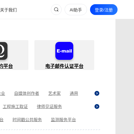
关于我们
AI助手
登录/注册
约平台
电子邮件认证平台
企业
自媒体创作者
艺术家
通用
工程施工取证
律师见证服务
贷取证
合同纠纷取证
医疗纠纷取证
平台
时间戳公共服务
监测服务平台
现场执法取证
电商购物取证
证
商标使用性证明
名誉权侵权取证