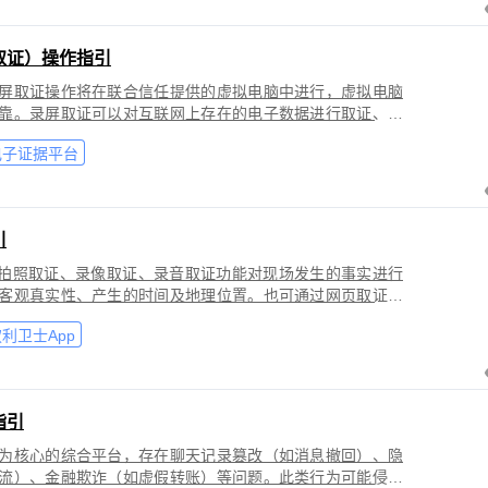
取证）操作指引
屏取证操作将在联合信任提供的虚拟电脑中进行，虚拟电脑
靠。录屏取证可以对互联网上存在的电子数据进行取证、包
购物、音视频、软件代码等各类场景。
电子证据平台
引
过拍照取证、录像取证、录音取证功能对现场发生的事实进行
客观真实性、产生的时间及地理位置。也可通过网页取证、
事实进行固化保全，证明网络上证据的来源真实性、内容完
利卫士App
指引
为核心的综合平台，存在聊天记录篡改（如消息撤回）、隐
流）、金融欺诈（如虚假转账）等问题。此类行为可能侵犯