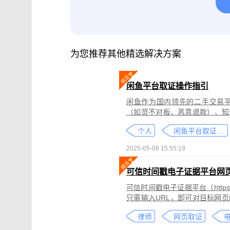
腾讯会议取证
影视剧版权保护与侵权
微信小程序取证
微信视频号取证
为您推荐其他精选解决方案
闲鱼平台取证操作指引
闲鱼作为国内领先的二手交易
（如货不对板、恶意退款）、知
为不仅损害消费者权益，还可能
个人
闲鱼平台取证教程
态性强而难度较高。
2025-05-08 15:55:19
可信时间戳电子证据平台网
可信时间戳电子证据平台（https:
只需输入URL，即可对目标网
证可以适用于著作权侵权取证、
律师
网页取证
取证、合同纠纷取证等各类场景