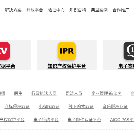
解决方案
开放平台
验证中心
知识百科
典型案例
合作推广
证据平台
知识产权保护平台
电子签
程师
医生
行政执法人员
司法人员
企业管理者/法务
件开发者
快递员
知识产权代理人
金融行业从业者
商标侵权取证
小程序取证
线下购物取证
音乐版权存证
件取证
婚姻家事取证
遗嘱继承见证
电信诈骗取证
民间借
产权保护平台
电子签约平台
电子邮件认证平台
AIGC PAS
冒伪劣取证
消费者维权
环境保护违法取证
公益诉讼取证
剧取证
劳动争议取证
网络暴力取证
电子邮件取证
侵权取