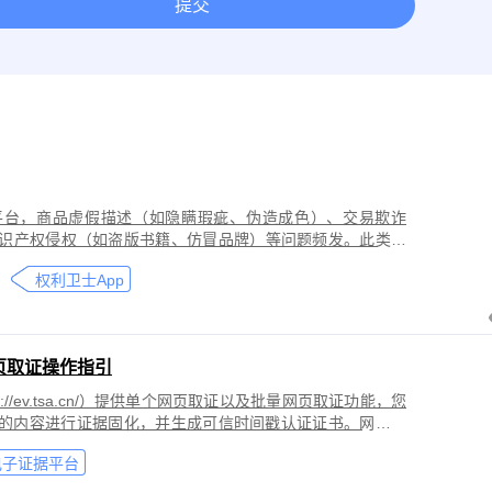
提交
取证
网络作品版权保护与侵权取证
房屋租赁纠纷取证
离婚
今日头条平台取证
美团取证
网站取证
平台，商品虚假描述（如隐瞒瑕疵、伪造成色）、交易欺诈
识产权侵权（如盗版书籍、仿冒品牌）等问题频发。此类行
导致二手商品流通市场信任度下降，维权时因证据分散、动
权利卫士App
页取证操作指引
//ev.tsa.cn/）提供单个网页取证以及批量网页取证功能，您
页的内容进行证据固化，并生成可信时间戳认证证书。网页取
商标侵权取证、公众号文章取证、网络暴力取证、行政执法
电子证据平台
。