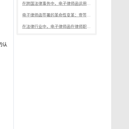
在跨国法律事务中，电子律师函运用联合信任时间戳电子邮件认证功能保障高效安全
电子律师函签署的革命性变革：壹签功能
在法律行业中，电子律师函在律师职业风险管理中的作用日益凸显
的认