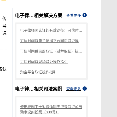
电子律师函认证
相关解决方案
查看更多
，传
，导
电子律师函认证的有效途径：可信时间戳知识产权保护平台
。通
可信时间戳电子证据平台网页取证操作指引
可信时间戳录屏取证（过程取证）操作指引
可信时间戳现场取证操作指引
名认
淘宝平台取证操作指引
电子律师函认证
相关司法案例
查看更多
使用权利卫士对微信聊天记录取证的劳
动争议纠纷案（808号）