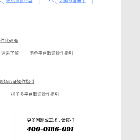
隐私协议签署操作指南
如何签署电子合同，请看这一篇文章
速看，研发工程师申请软件代码确权的方法
，速来了解
闲鱼平台取证操作指引
聊天记录取证图文操作指引
指引
小红书平台取证操作指引
现场取证操作指引
拼多多平台取证操作指引
篇就够
美团平台取证操作指引
电商购物侵权如何取证，请查收这份操作指引
知识产权保护平台操作指引
更多问题或需求 , 请拨打: