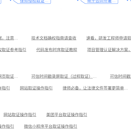
律师侵权取证教程，码住这篇干货
电子合同签署这样签就有效
聊天记录取证成为有效证据，注意这几点
技术文档确权指南请查收
权取证参考指引
代码发布时序取证教程
项目管理认证解决方案
可信时间戳录屏取证（过程取证）操作指引
可信时间戳现场取证操作指引
微信
律师必备，让法律文件签署更简单、更安全的指南
拼多多平台取证操作指引
企业微信平台取证操作
可信时间戳电子证据平台网页取证操作指引
可信时间戳录屏取证（过程取证）操作指引
可信时间戳
操作指引
作指引
网站取证操作指引
律师必备，让法律文件签署更简单、更安全的指南
操作指引
小红书平台取证操作指引
微信聊天记录取证，收藏这
可信时间戳知识产权保护平台为庭审影像资料提供安全保障
抖音平台取证操作指引
网站取证操作指引
美团平台取证操作指引
操作指引
微信小程序平台取证操作指引