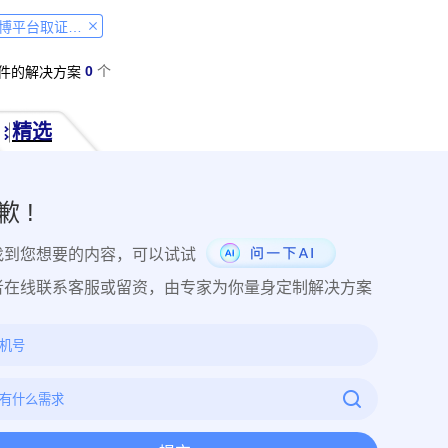
经营纠纷取证
侵犯肖像权取证
虚假宣传取证
网络违法行为取
微博平台取证教程
税务监管取证
电子取证
互联网取证
调查取证
网络侵权
0
个
件的解决方案
品使用性证明
作品交易认证
发布时序取证
商业秘密保护
件著作权备案登记
交易数据认证
研发资料确权
工艺流程确权
精选
NFT数字藏品
著作权保护
电子档案认证
数据认证
庭
律文件认证
电子律师函认证
电子数据审计
商标保护
专利
创视频确权
原创证明
创作过程确权
数字作品认证
医学研
歉 !
目管理认证
技术文档确权
培训记录取证
医学会议取证
运
找到您想要的内容，可以试试
存管理取证
法律文件签署
商务合同签署
隐私协议签署
金
行政回函认证
借贷合同认证
通知公告认证
入职辞退认证
者在线联系客服或留资，由专家为你量身定制解决方案
证
过程取证
现场取证
风险管理
境外取证
哔哩哔哩取
证教程
京东平台取证教程
拼多多平台取证教程
1688阿里
网易云音乐取证
百度网盘取证教程
QQ音乐平台取证教程
教程
企业微信平台取证教程
微博平台取证教程
抖音平台取
教程
可信时间戳境外取证使用教程
飞猪旅行平台取证操作指引