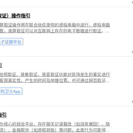
取证）操作指引
屏取证操作将在联合信任提供的虚拟电脑中进行，虚拟电脑
靠。录屏取证可以对互联网上存在的电子数据进行取证、包
购物、音视频、软件代码等各类场景。
电子证据平台
引
过拍照取证、录像取证、录音取证功能对现场发生的事实进行
客观真实性、产生的时间及地理位置。也可通过网页取证、
事实进行固化保全，证明网络上证据的来源真实性、内容完
利卫士App
指引
为核心的综合平台，存在聊天记录篡改（如消息撤回）、隐
流）、金融欺诈（如虚假转账）等问题。此类行为可能侵犯