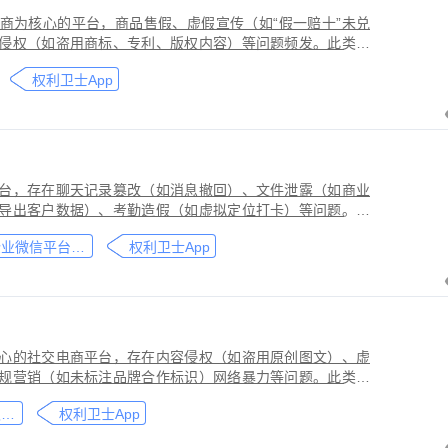
商为核心的平台，商品售假、虚假宣传（如“假一赔十”未兑
侵权（如盗用商标、专利、版权内容）等问题频发。此类行
侵害品牌方知识产权，导致维权难度高、证据链易被篡改或
权利卫士App
台，存在聊天记录篡改（如消息撤回）、文件泄露（如商业
导出客户数据）、考勤造假（如虚拟定位打卡）等问题。此
劳动法规，甚至构成刑事犯罪。因企业微信具有组织架构管
企业微信平台取证教程
权利卫士App
维权需系统性取证策略。通过权利卫士「录屏取证」功能，
行全流程防篡改存证，生成的《可信时间戳认证证书》在司
作操作参考，实际取证需结合案件具体情况，建议必要时咨
心的社交电商平台，存在内容侵权（如盗用原创图文）、虚
规营销（如未标注品牌合作标识）网络暴力等问题。此类行
能误导消费者购买决策，因平台内容编辑频繁、交易链路隐
小红书平台取证教程
权利卫士App