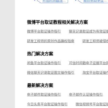
可信时间戳境外取证使用教程
教你劳动争议取证的流程与技巧，让维权不再难
微博平台取证教程相关解决方案
微博平台取证操作指引
研发工程师的原创作品确权指南
研发工程师被侵
可信时间戳电子证据平台网页取证操作指引
热门解决方案
淘宝平台取证操作指引
闲鱼平台取证操作指引
微信聊天记录取证，收藏这篇就够
飞书平台取证
微信聊天记录取证图文操作指引
淘宝平台取证操
企业微信平台取证操作指引
微信视频号平台取证
最新解决方案
飞书平台取证操作指引
电子邮件取证操作指引
电子邮件认证操作指引
钉钉平台取证操作指引
今日头条平台取证操作指引
微信视频号平台取证