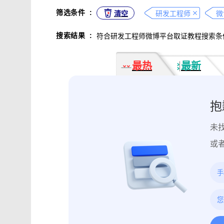
不正当竞争取证
专利侵权取证
筛选条件
:
清空
研发工程师
违法广告监管取证
行政处罚取证
搜索结果
:
符合研发工程师微博平台取证教程搜索条
互动内容取证
活动过程取证
作
电子合同签署
电子邮件认证
软
最热
最新
数据资产确权
模具确权
元宇宙
电子证据核验
监控影像认证
法
行政文书认证
工作日志认证
原
抱
药物研发确权
临床试验确权
项
未
投诉纠纷取证
电子单据签署
库
催款通知单签署
劳动合同签署
或
造谣诽谤取证
网页取证
录屏取
饿了么平台取证教程
大众点评平台取
快手平台取证教程
斗鱼平台取证
携程平台取证操作指引
钉钉平台取证
微信交易记录取证教程
飞书平台取证