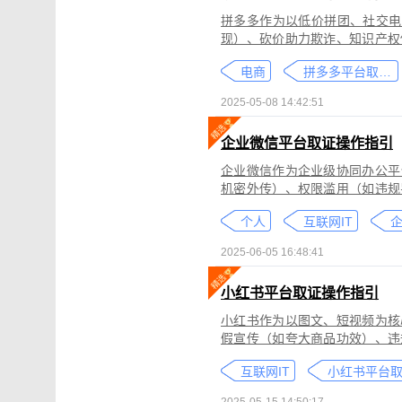
拼多多作为以低价拼团、社交电
现）、砍价助力欺诈、知识产权
为不仅损害消费者权益，还严重
电商
拼多多平台取证教程
删除。
2025-05-08 14:42:51
企业微信平台取证操作指引
企业微信作为企业级协同办公平
机密外传）、权限滥用（如违规
类行为可能侵犯商业秘密、违反
个人
互联网IT
控严格、数据权限分层等特性，
可对企业微信平台的侵权行为进
2025-06-05 16:48:41
法实践中被广泛认可。本指引仅
询专业律师。
小红书平台取证操作指引
小红书作为以图文、短视频为核
假宣传（如夸大商品功效）、违
为不仅损害原创作者权益，还可
互联网IT
蔽，维权难度较高。