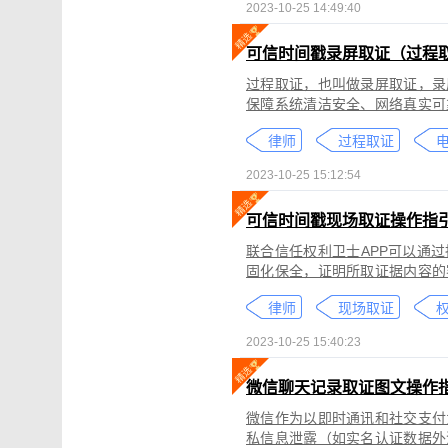
2023-10-25 14:49:40
可信时间戳录屏取证（过程
过程取证，也叫做录屏取证，录
保障系统清洁安全、网络真实可
括图片、网页、聊天记录、电商
律师
过程取证
2023-10-25 15:12:54
可信时间戳现场取证操作指
联合信任权利卫士APP可以通
固化保全，证明所取证据内容的
录屏取证功能对互联网上发生的
律师
现场取证
权
整性、时间权威性。
2023-10-25 15:40:23
微信聊天记录取证图文操作
微信作为以即时通讯和社交支付
私信息泄露（如实名认证数据外