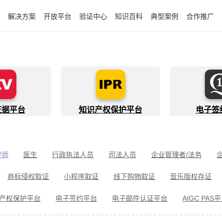
解决方案
开放平台
验证中心
知识百科
典型案例
合作推广
证据平台
知识产权保护平台
电子签
程师
医生
行政执法人员
司法人员
企业管理者/法务
件开发者
快递员
知识产权代理人
金融行业从业者
商标侵权取证
小程序取证
线下购物取证
音乐版权存证
件取证
婚姻家事取证
遗嘱继承见证
电信诈骗取证
民间借
产权保护平台
电子签约平台
电子邮件认证平台
AIGC PAS
冒伪劣取证
消费者维权
环境保护违法取证
公益诉讼取证
剧取证
劳动争议取证
网络暴力取证
电子邮件取证
侵权取