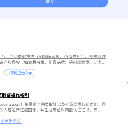
提交
取证
网络作品版权保护与侵权取证
房屋租赁纠纷取证
离婚
今日头条平台取证
美团取证
网站取证
平台，商品虚假描述（如隐瞒瑕疵、伪造成色）、交易欺诈
识产权侵权（如盗版书籍、仿冒品牌）等问题频发。此类行
导致二手商品流通市场信任度下降，维权时因证据分散、动
权利卫士App
页取证操作指引
//ev.tsa.cn/）提供单个网页取证以及批量网页取证功能，您
页的内容进行证据固化，并生成可信时间戳认证证书。网页取
商标侵权取证、公众号文章取证、网络暴力取证、行政执法
电子证据平台
。