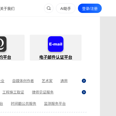
关于我们
AI助手
登录/注册
约平台
电子邮件认证平台
企业
自媒体创作者
艺术家
通用
工程施工取证
律师见证服务
贷取证
合同纠纷取证
医疗纠纷取证
平台
时间戳公共服务
监测服务平台
现场执法取证
电商购物取证
证
商标使用性证明
名誉权侵权取证