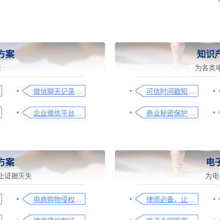
方案
知识
证
为各类
微信聊天记录取证图文操作指引
可信时间戳知识产权保护平台为庭审影像资料提供安全保障
企业微信平台取证操作指引
商业秘密保护及侵权取证操作指引
方案
电
止证据灭失
为电
电商购物侵权如何取证，请查收这份操作指引
律师必备，让法律文件签署更简单、更安全的指南