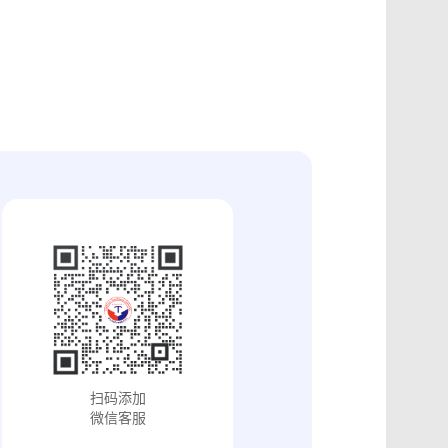
证
食品安全违法取证
取证
交易和收入取证
投放效果取证
系统操作日志认证
知识产权保护
配方确权
工业设计确权
审影像资料认证
法律文书送达
保护
专利备案认证
审计与合规认证
究确权
学术论文确权
病历记录认证
输记录取证
交接取证
签收取证
融账单签署
合作协议签署
视频直播取证
线下收货取证
证教程
淘宝平台取证教程
巴巴平台取证教程
闲鱼平台取证教程
小红书平台取证教程
PDF可信时间戳认证
扫码添加
证教程
支付宝平台取证教程
微信客服
去哪儿平台取证操作指引