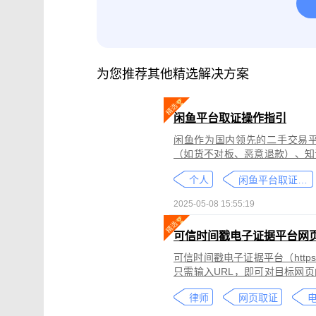
腾讯会议取证
影视剧版权保护与侵权
微信小程序取证
微信视频号取证
为您推荐其他精选解决方案
闲鱼平台取证操作指引
闲鱼作为国内领先的二手交易
（如货不对板、恶意退款）、知
为不仅损害消费者权益，还可能
个人
闲鱼平台取证教程
态性强而难度较高。
2025-05-08 15:55:19
可信时间戳电子证据平台网
可信时间戳电子证据平台（https:
只需输入URL，即可对目标网
证可以适用于著作权侵权取证、
律师
网页取证
取证、合同纠纷取证等各类场景