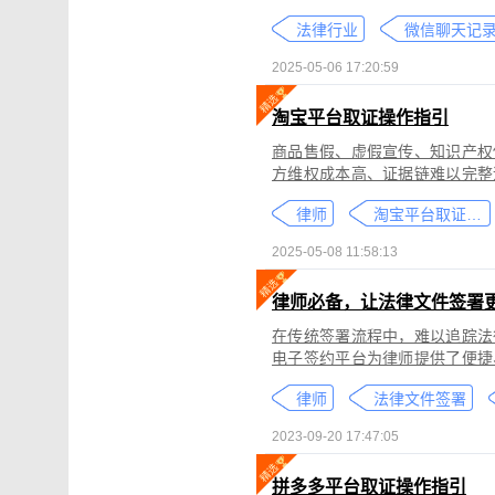
个人隐私权、财产权，甚至涉及
法律行业
较高。通过权利卫士「录屏取证
生成符合司法效力的《可信时间
2025-05-06 17:20:59
淘宝平台取证操作指引
商品售假、虚假宣传、知识产权
方维权成本高、证据链难以完整
记录规避责任，进一步加剧了维权难度。 通过权利卫士「录屏取证」
律师
淘宝平台取证教程
侵权内容（如售假、虚假宣传、
与交互操作，生成符合司法要求
2025-05-08 11:58:13
律依据及维权策略参考。
律师必备，让法律文件签署
在传统签署流程中，难以追踪法
电子签约平台为律师提供了便捷
合同的完整性和真实性，帮助律
律师
法律文件签署
规的要求。在数字化时代，律师
的服务。
2023-09-20 17:47:05
拼多多平台取证操作指引