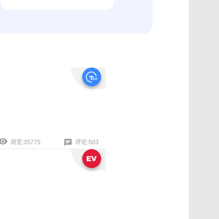
纠纷取证
电商购物与线下收货、封存取证
浏览:35775
评论:503