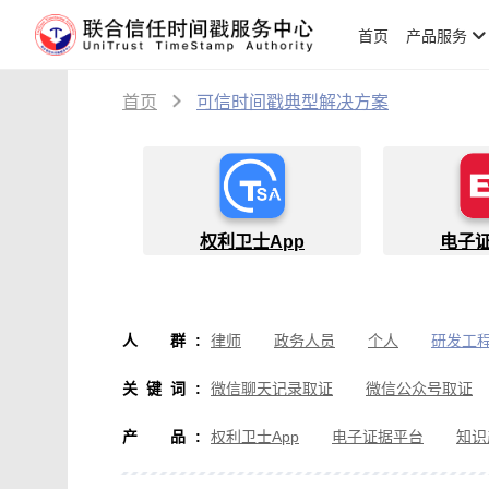
首页
产品服务
首页
可信时间戳典型解决方案
权利卫士App
电子
人群
:
律师
政务人员
个人
研发工
物流人员
创作者
设计师
软
关键词
:
微信聊天记录取证
微信公众号取证
微信取证
通讯软件取证
办公软
产品
:
权利卫士App
电子证据平台
知识
房产纠纷取证
行政执法取证
假
音视频侵权取证
直播取证
影视