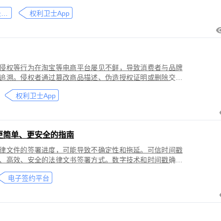
刑事犯罪。因聊天数据动态性强、加密存储复杂，维权难度
微信聊天记录取证
权利卫士App
」功能，可对微信平台的侵权行为进行全流程防篡改存证，
戳认证证书》。
侵权等行为在淘宝等电商平台屡见不鲜，导致消费者与品牌
追溯。侵权者通过篡改商品描述、伪造授权证明或删除交易
功能，可对淘宝平台的
权利卫士App
盗用知识产权）进行全流程防篡改存证，固化动态页面数据
的《可信时间戳认证证书》。本教程提供关键取证步骤、法
更简单、更安全的指南
律文件的签署进度，可能导致不确定性和拖延。可信时间戳
、高效、安全的法律文书签署方式。数字技术和时间戳确保
师提高业务效率、降低成本和风险，同时满足环保和法律合
电子签约平台
应当积极采用这种先进的电子签约技术，为客户提供更优质