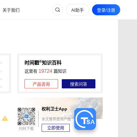
关于我们
AI助手
登录/注册
®
可信时间戳1分钟快速确权
时间戳
知识百科
本、1分钟出证，费用与流程详解
19724
这里有
篇知识
时间戳低成本、分阶段认证
产品咨询
搜索问答
间戳平台流程与传统登记对比
权利卫士App
本文推荐使用产品
立即使用
扫码下载