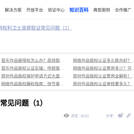
解决方案
开放平台
验证中心
知识百科
典型案例
合作推广
用权利卫士录屏取证常见问题（1）
音乐作品被侵权怎么办？高效取证全流程指南（附实操步骤）
网络作品版权认证多久能办好？
音乐作品版权认证实操：传统版权登记流程繁，原创作品快速确权流程（避坑指南）
网络作品版权认证费用多少？可信时间戳低成
原创作品版权保护申请方式大盘点：传统版权登记繁琐，可信时间戳认证一站式解决多场景需求
原创作品版权认证费用全解析！可信
网络作品版权确权指南：快节奏时代的创作保护秘籍（附全流程操作）
原创作品版权认证审核要多久？可信时
常见问题（1）
浏览 : 8101
分享 :