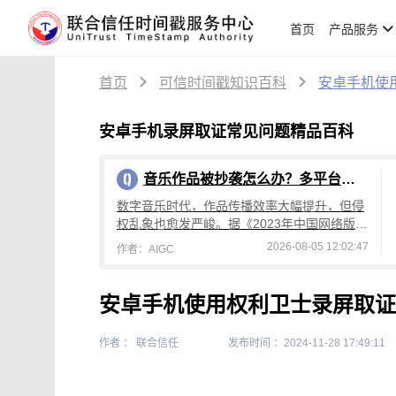
首页
产品服务
首页
可信时间戳知识百科
安卓手机使
安卓手机录屏取证常见问题精品百科
音乐作品被抄袭怎么办？多平台取证维权全流程攻略
数字音乐时代，作品传播效率大幅提升，但侵
权乱象也愈发严峻。据《2023年中国网络版权
保护年度报告》显示，短视频领域侵权纠纷同
2026-08-05 12:02:47
作者：AIGC
比增长37%；2024年短视频平台涉
安卓手机使用权利卫士录屏取证
作者 ： 联合信任
发布时间 ：2024-11-28 17:49:11