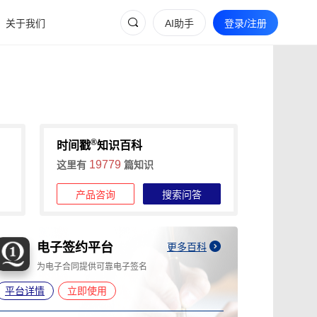
关于我们
AI助手
登录/注册
®
时间戳
知识百科
19779
这里有
篇知识
产品咨询
搜索问答
电子邮件认证平台
A
更多百科
让电子邮件成为不可否认的电子证据
为
平台详情
立即使用
平台详情