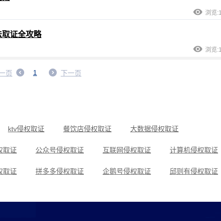
浏览:1
法取证全攻略
浏览:1
1
一页
下一页
ktv侵权取证
餐饮店侵权取证
大数据侵权取证
权取证
公众号侵权取证
互联网侵权取证
计算机侵权取证
权取证
拼多多侵权取证
企鹅号侵权取证
邱则有侵权取证
权取证
设计图侵权取证
石家庄侵权取证
实体店侵权取证
权取证
小红书侵权取证
肖像权侵权取证
亚马逊侵权取证