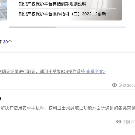
20
个
容
聊天记录进行取证，适用于苹果IOS操作系统
查看全文>
浏览:266
）
效解决在使用安卓手机时，权利卫士录屏取证功能方面所遇到的各类常
浏览:8