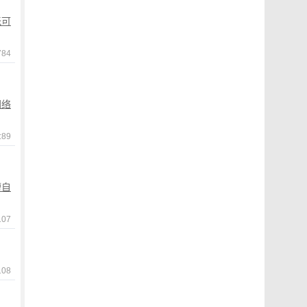
无可
784
网络
89
擅自
07
08