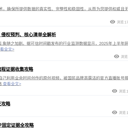
术，确保所提供数据的真实性、完整性和稳固性，从而为您提供权威且
浏览:1
、侵权预判、核心清单全解析
象随之加剧。据可信时间戳发布的行业监测数据显示，2025年上半年
看全文>
浏览:
流程证据收集攻略
称自己利用业余时间创作的原创视频，被国民品牌高露洁的官方直播账号
络
查看全文>
浏览:1
证攻略
浏览:1
步固定证据全攻略