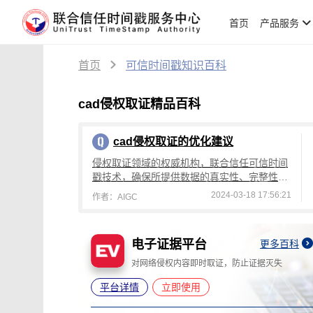
首页
产品服务
首页
可信时间戳知识百科
cad侵权取证精品百科
cad侵权取证的优化建议
侵权取证领域的权威机构，联合信任可信时间
戳技术，确保所提供数据的真实性、完整性和
稳固性，从而为您提供权威且无可争议的证据
2024-03-18 17:56:21
作者：AIGC
支持。
知识产权保护平台
更多百科
更多百科
据灭失
为各类电子数据、文件提供权属证明
平台详情
立即使用