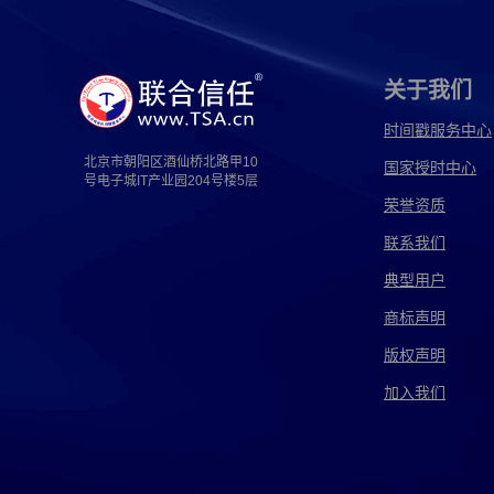
影视剧侵权取证
源代码侵权取证
ai侵权取
传奇侵权取证
代码侵权取证
盗版侵权取证
关于我们
法务侵权取证
方法侵权取证
方正侵权取证
时间戳服务中心
北京市朝阳区酒仙桥北路甲10
国家授时中心
个人侵权取证
工艺侵权取证
公证侵权取证
号电子城IT产业园204号楼5层
荣誉资质
汉仪侵权取证
花型侵权取证
环境侵权取证
联系我们
京东侵权取证
境外侵权取证
跨境侵权取证
典型用户
配方侵权取证
人身侵权取证
软件侵权取证
商标声明
版权声明
设备侵权取证
深圳侵权取证
使用侵权取证
加入我们
授权侵权取证
素材侵权取证
淘宝侵权取证
图形侵权取证
土地侵权取证
外观侵权取证