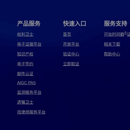
证
MV侵权取证
产品侵权取证
持续侵权取证
电商侵权取证
电影侵权取证
店招侵权取证
产品服务
快速入口
服务支持
房屋侵权取证
非法侵权取证
服装侵权取证
®
权利卫士
首页
可信时间戳
电子证据平台
开放平台
相关下载
购物侵权取证
广告侵权取证
国外侵权取证
知识产权
验证中心
帮助中心
家电侵权取证
家具侵权取证
监控侵权取证
电子签约
立即取证
劳务侵权取证
民事侵权取证
名誉侵权取证
邮件认证
AIGC PAS
软著侵权取证
商品侵权取证
商业侵权取证
监测服务平台
视频侵权取证
手机侵权取证
首饰侵权取证
遗嘱卫士
天猫侵权取证
偷拍侵权取证
图书侵权取证
找律师服务平台
网店侵权取证
网上侵权取证
网页侵权取证