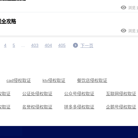
浏览:1
程全攻略
浏览:1
4
5
...
403
404
405
下一页
cad侵权取证
ktv侵权取证
餐饮店侵权取证
权取证
公证处侵权取证
公众号侵权取证
互联网侵权取证
权取证
名誉权侵权取证
拼多多侵权取证
企鹅号侵权取证
权取证
商标权侵权取证
设计图侵权取证
石家庄侵权取证
权取证
小程序侵权取证
小红书侵权取证
肖像权侵权取证