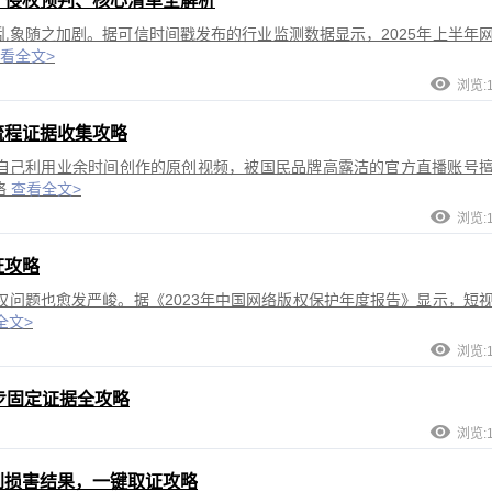
、侵权预判、核心清单全解析
象随之加剧。据可信时间戳发布的行业监测数据显示，2025年上半年
看全文>
浏览:1
流程证据收集攻略
称自己利用业余时间创作的原创视频，被国民品牌高露洁的官方直播账号
络
查看全文>
浏览:1
证攻略
问题也愈发严峻。据《2023年中国网络版权保护年度报告》显示，短
全文>
浏览:1
步固定证据全攻略
浏览:1
到损害结果，一键取证攻略