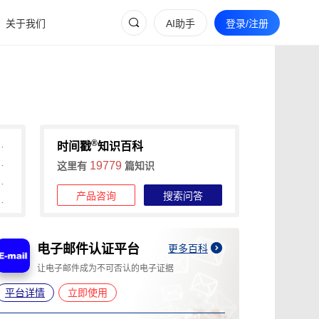
关于我们
AI助手
登录/注册
®
间戳助力快速确权与维权
时间戳
知识百科
维权的全流程证据收集攻略
19779
这里有
篇知识
信时间戳+权利卫士App高效维权
产品咨询
搜索问答
时长，可信时间戳1分钟出证
电子邮件认证平台
A
更多百科
让电子邮件成为不可否认的电子证据
为
平台详情
立即使用
平台详情