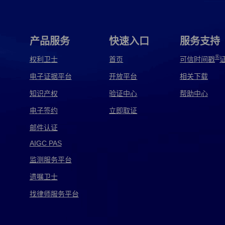
权取证
ai侵权取证
MV侵权取证
产品侵权取证
盗版侵权取证
电商侵权取证
电影侵权取证
产品服务
快速入口
服务支持
方正侵权取证
房屋侵权取证
非法侵权取证
®
权利卫士
首页
可信时间戳
电子证据平台
开放平台
相关下载
公证侵权取证
购物侵权取证
广告侵权取证
知识产权
验证中心
帮助中心
环境侵权取证
家电侵权取证
家具侵权取证
电子签约
立即取证
跨境侵权取证
劳务侵权取证
民事侵权取证
邮件认证
AIGC PAS
软件侵权取证
软著侵权取证
商品侵权取证
监测服务平台
使用侵权取证
视频侵权取证
手机侵权取证
遗嘱卫士
淘宝侵权取证
天猫侵权取证
偷拍侵权取证
找律师服务平台
外观侵权取证
网店侵权取证
网上侵权取证