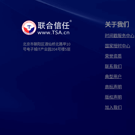
亚马逊侵权取证
影视剧侵权取证
源代码侵
持续侵权取证
传奇侵权取证
代码侵权取证
关于我们
店招侵权取证
法务侵权取证
方法侵权取证
时间戳服务中心
北京市朝阳区酒仙桥北路甲10
国家授时中心
服装侵权取证
个人侵权取证
工艺侵权取证
号电子城IT产业园204号楼5层
荣誉资质
国外侵权取证
汉仪侵权取证
花型侵权取证
联系我们
监控侵权取证
京东侵权取证
境外侵权取证
典型用户
名誉侵权取证
配方侵权取证
人身侵权取证
商标声明
版权声明
商业侵权取证
设备侵权取证
深圳侵权取证
加入我们
首饰侵权取证
授权侵权取证
素材侵权取证
图书侵权取证
图形侵权取证
土地侵权取证