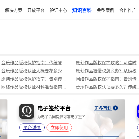
解决方案
开放平台
验证中心
知识百科
典型案例
合作推广
音乐作品版权保护指南：传统登记周期长成本高，可信时间戳1分钟出证全流程覆盖
原创作品版权保护攻略：可信时
音乐作品版权认证大概要花多少钱？可信时间戳低成本、1分钟出证全解析
原创作品被侵权怎么办？从确权到
原创作品版权保护指南：告别传统登记困境，可信时间戳认证1分钟出证
网络作品版权保护指南：告别传统登记困境，可
网络作品版权认证材料准备指南：权属界定、侵权预判、核心清单全解析
音乐作品版权认证要多久？传统登记耗
电子签约平台
更多百科
为电子合同提供可靠电子签名
平台详情
立即使用