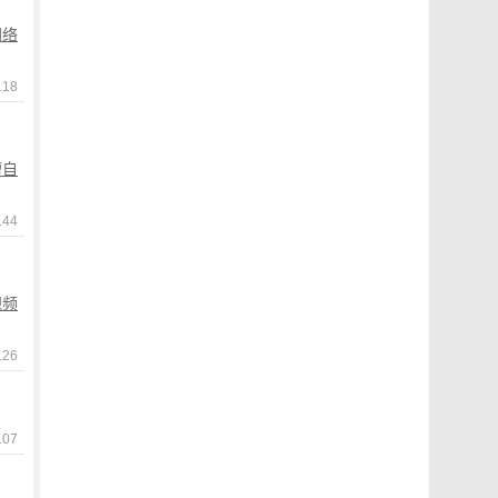
网络
18
擅自
44
视频
26
07