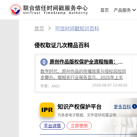
首页
产品服务
首页
可信时间戳知识百科
侵权取证几次精品百科
原创作品版权保护全流程指南：从创作到维权，可信时间戳平台操作详解
数字时代，原创作品的传播效率与侵权风险同
步攀升。据相关行业报告显示，2025年上半年
国内原创作品侵权投诉量较去年同期增长4
2026-08-07 13:49:02
作者：AIGC
2%，其中文字、设计、音乐类作品侵权占
知识产权保护平台
更多百科
更多百科
灭失
为各类电子数据、文件提供权属证明
平台详情
立即使用