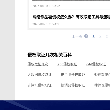
2026-08-05 11:25:35
网络作品被侵权怎么办？有效取证工具与流
2026-08-05 11:24:38
1
2
3
上一页
侵权取证几次相关百科
侵权取证几次
app侵权取证
c4d侵权取证
大数据侵权取证
电子书侵权取证
短视频侵
计算机侵权取证
快消品侵权取证
律师说侵
邱则有侵权取证
区块链侵权取证
商标法侵
实体店侵权取证
水污染侵权取证
娃娃机侵