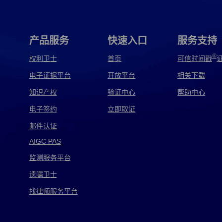
广告电子取证
贵州电子取证
国内电子取证
海鑫电子取证
邯郸电子取证
韩国电子取证
产品服务
快速入口
服务支持
嘉琦电子取证
监察电子取证
监控电子取证
®
权利卫士
首页
可信时间戳
电子证据平台
开放平台
相关下载
江阴电子取证
讲解电子取证
交警电子取证
知识产权
验证中心
帮助中心
警察电子取证
警方电子取证
军用电子取证
电子签约
立即取证
跨境电子取证
快递电子取证
矿机电子取证
邮件认证
AIGC PAS
灵猴电子取证
龙信电子取证
泸西电子取证
监测服务平台
美国电子取证
美亚电子取证
免费电子取证
遗嘱卫士
磐石电子取证
皮浩电子取证
品行电子取证
找律师服务平台
千麦电子取证
取证电子取证
全球电子取证