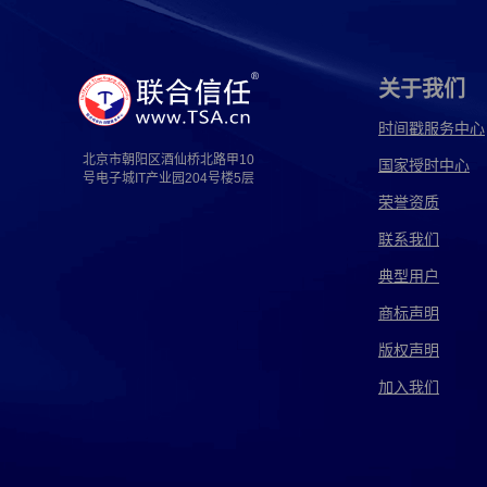
福州电子取证
高速电子取证
固定电子取证
国外电子取证
国信电子取证
海关电子取证
关于我们
杭州电子取证
河南电子取证
即时电子取证
时间戳服务中心
北京市朝阳区酒仙桥北路甲10
国家授时中心
兼任电子取证
简化电子取证
江西电子取证
号电子城IT产业园204号楼5层
荣誉资质
交通电子取证
解释电子取证
经侦电子取证
联系我们
开源电子取证
可信电子取证
跨国电子取证
典型用户
兰州电子取证
离婚电子取证
猎鹰电子取证
商标声明
版权声明
旅游电子取证
律师电子取证
漫音电子取证
加入我们
耐特电子取证
南京电子取证
内存电子取证
平航电子取证
苹果电子取证
企业电子取证