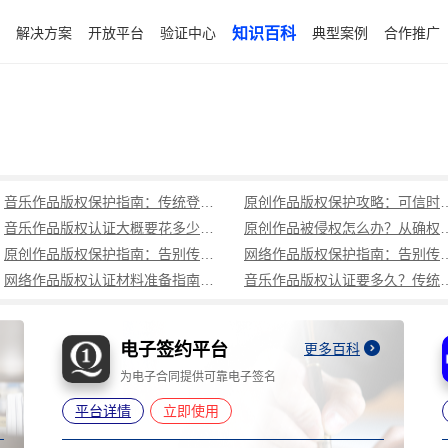
解决方案
开放平台
验证中心
知识百科
典型案例
合作推广
音乐作品版权保护指南：传统登记周期长成本高，可信时间戳1分钟出证全流程覆盖
原创作品版权保护攻略：可信时
音乐作品版权认证大概要花多少钱？可信时间戳低成本、1分钟出证全解析
原创作品被侵权怎么办？从确权到
原创作品版权保护指南：告别传统登记困境，可信时间戳认证1分钟出证
网络作品版权保护指南：告别传统登记困境，可
网络作品版权认证材料准备指南：权属界定、侵权预判、核心清单全解析
音乐作品版权认证要多久？传统登记耗
电子签约平台
更多百科
为电子合同提供可靠电子签名
平台详情
立即使用