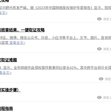
证攻略
问题也愈发严峻。据《2023年中国网络版权保护年度报告》显示，短
全文>
浏览:1
到损害结果，一键取证攻略
特征，微博、微信公众号、抖音、小红书等平台上，文字、图片、音视
内容常
查看全文>
浏览:1
权取证难题
告》显示，全年网络作品侵权案件数量同比增长42%，其中跨平台碎片化
看全文>
浏览:
附实操步骤）
浏览:1
流程指南