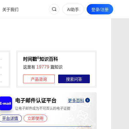
关于我们
AI助手
登录/注册
®
间戳助力快速确权与维权
时间戳
知识百科
维权的全流程证据收集攻略
19779
这里有
篇知识
信时间戳+权利卫士App高效维权
产品咨询
搜索问答
时长，可信时间戳1分钟出证
电子邮件认证平台
A
更多百科
让电子邮件成为不可否认的电子证据
为
平台详情
立即使用
平台详情