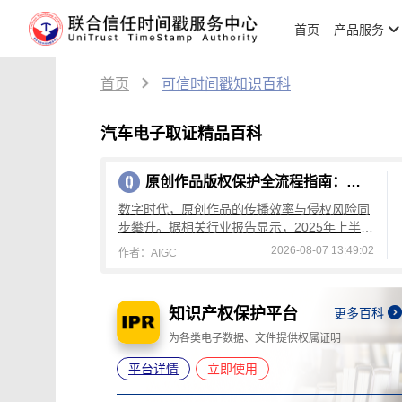
首页
产品服务
首页
可信时间戳知识百科
汽车电子取证精品百科
原创作品版权保护全流程指南：从创作到维权，可信时间戳平台操作详解
数字时代，原创作品的传播效率与侵权风险同
步攀升。据相关行业报告显示，2025年上半年
国内原创作品侵权投诉量较去年同期增长4
2026-08-07 13:49:02
作者：AIGC
2%，其中文字、设计、音乐类作品侵权占
知识产权保护平台
更多百科
更多百科
灭失
为各类电子数据、文件提供权属证明
平台详情
立即使用