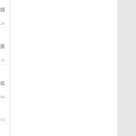
视频
26
频等
15
侵权
94
53