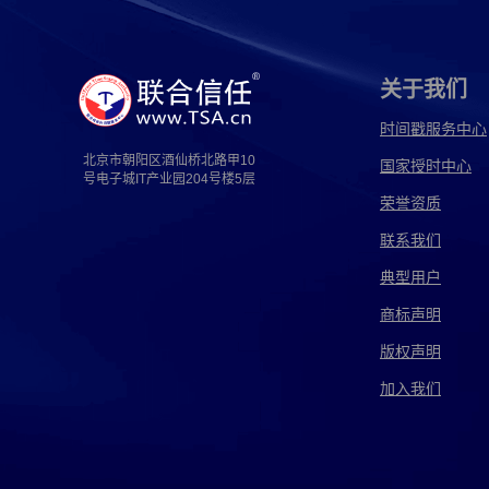
亚马逊侵权取证
影视剧侵权取证
源代码侵
持续侵权取证
传奇侵权取证
代码侵权取证
关于我们
店招侵权取证
法务侵权取证
方法侵权取证
时间戳服务中心
北京市朝阳区酒仙桥北路甲10
国家授时中心
服装侵权取证
个人侵权取证
工艺侵权取证
号电子城IT产业园204号楼5层
荣誉资质
国外侵权取证
汉仪侵权取证
花型侵权取证
联系我们
监控侵权取证
京东侵权取证
境外侵权取证
典型用户
名誉侵权取证
配方侵权取证
人身侵权取证
商标声明
版权声明
商业侵权取证
设备侵权取证
深圳侵权取证
加入我们
首饰侵权取证
授权侵权取证
淘宝侵权取证
图形侵权取证
土地侵权取证
外观侵权取证