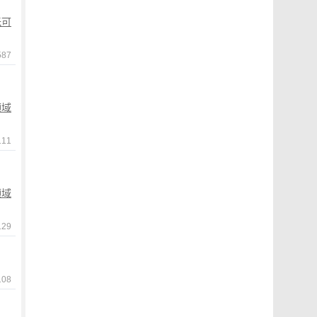
无可
587
领域
11
领域
29
08