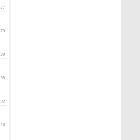
77
79
88
85
82
16