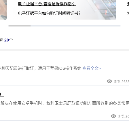
电子证据平台-查看证据操作指引
电子证据平台如何验证时间戳证书？
20
个
容
聊天记录进行取证，适用于苹果IOS操作系统
查看全文>
浏览:263
）
效解决在使用安卓手机时，权利卫士录屏取证功能方面所遇到的各类常
浏览:8