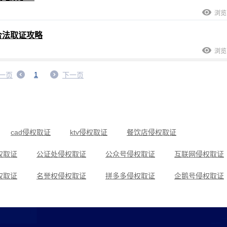
浏览:
合法取证攻略
浏览:
1
一页
下一页
cad侵权取证
ktv侵权取证
餐饮店侵权取证
权取证
公证处侵权取证
公众号侵权取证
互联网侵权取证
权取证
名誉权侵权取证
拼多多侵权取证
企鹅号侵权取证
权取证
商标权侵权取证
设计图侵权取证
石家庄侵权取证
权取证
小程序侵权取证
小红书侵权取证
肖像权侵权取证