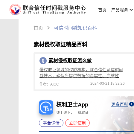
首页
产品服务
首页
可信时间戳知识百科
素材侵权取证精品百科
素材侵权取证怎么做
侵权取证领域的权威机构，联合信任可信时间
戳技术，确保所提供数据的真实性、完整性和
稳固性，从而为您提供权威且无可争议的证据
2024-03-21 18:32:26
作者：AIGC
支持。
权利卫士App
更多百科
更多百科
线上线下，手机取证
平台详情
立即使用