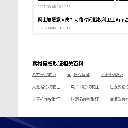
2026-08-05 10:29:57
网上被恶意人肉？可信时间戳权利卫士App
2026-08-05 10:08:12
上
素材侵权取证相关百科
素材侵权取证
app侵权取证
c4d侵权取证
大数据侵权取证
电子书侵权取证
短视频侵
计算机侵权取证
快消品侵权取证
律师说侵
邱则有侵权取证
区块链侵权取证
商标法侵
实体店侵权取证
水污染侵权取证
娃娃机侵