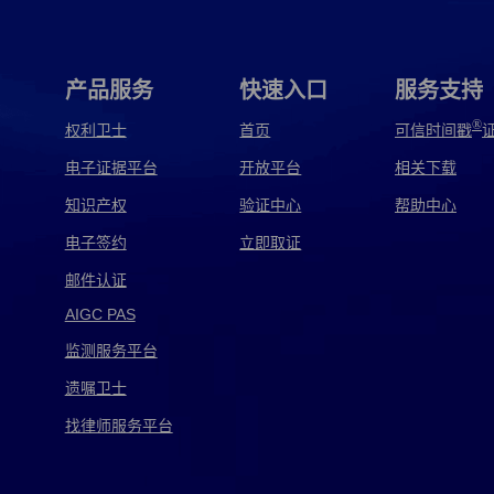
权取证
ai侵权取证
MV侵权取证
产品侵权取证
盗版侵权取证
电商侵权取证
电影侵权取证
产品服务
快速入口
服务支持
方正侵权取证
房屋侵权取证
非法侵权取证
®
权利卫士
首页
可信时间戳
电子证据平台
开放平台
相关下载
公证侵权取证
购物侵权取证
广告侵权取证
知识产权
验证中心
帮助中心
环境侵权取证
家电侵权取证
家具侵权取证
电子签约
立即取证
跨境侵权取证
劳务侵权取证
民事侵权取证
邮件认证
AIGC PAS
软件侵权取证
软著侵权取证
商品侵权取证
监测服务平台
使用侵权取证
视频侵权取证
手机侵权取证
遗嘱卫士
天猫侵权取证
偷拍侵权取证
图书侵权取证
找律师服务平台
网店侵权取证
网上侵权取证
网页侵权取证