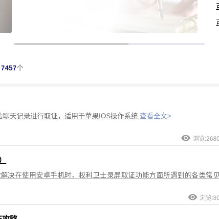
7457
个
聊天记录进行取证，适用于苹果IOS操作系统
查看全文>
浏览:268
）
效解决在使用安卓手机时，权利卫士录屏取证功能方面所遇到的各类常
浏览:8