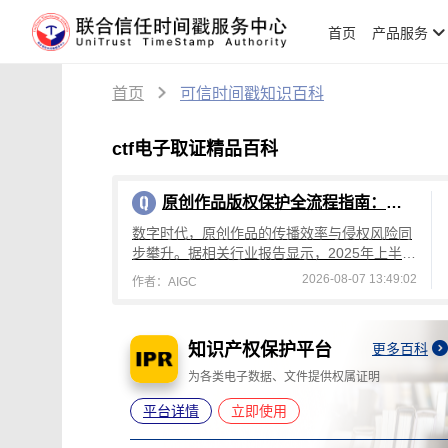
首页
产品服务
首页
可信时间戳知识百科
ctf电子取证精品百科
原创作品版权保护全流程指南：从创作到维权，可信时间戳平台操作详解
数字时代，原创作品的传播效率与侵权风险同
步攀升。据相关行业报告显示，2025年上半年
国内原创作品侵权投诉量较去年同期增长4
2026-08-07 13:49:02
作者：AIGC
2%，其中文字、设计、音乐类作品侵权占
知识产权保护平台
更多百科
更多百科
灭失
为各类电子数据、文件提供权属证明
平台详情
立即使用