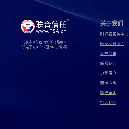
高速电子取证
固定电子取证
广告电子取证
国信电子取证
海关电子取证
海鑫电子取证
关于我们
河南电子取证
即时电子取证
嘉琦电子取证
时间戳服务中心
北京市朝阳区酒仙桥北路甲10
国家授时中心
简化电子取证
江西电子取证
江阴电子取证
号电子城IT产业园204号楼5层
荣誉资质
解释电子取证
经侦电子取证
警察电子取证
联系我们
可信电子取证
跨国电子取证
跨境电子取证
典型用户
离婚电子取证
猎鹰电子取证
灵猴电子取证
商标声明
版权声明
律师电子取证
漫音电子取证
美国电子取证
加入我们
南京电子取证
内存电子取证
磐石电子取证
苹果电子取证
企业电子取证
汽车电子取证