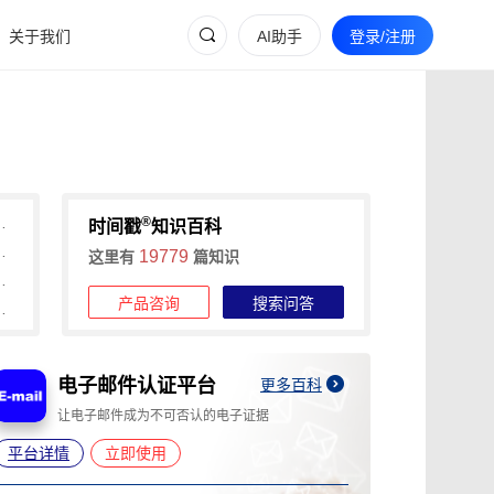
关于我们
AI助手
登录/注册
®
间戳助力快速确权与维权
时间戳
知识百科
维权的全流程证据收集攻略
19779
这里有
篇知识
信时间戳+权利卫士App高效维权
产品咨询
搜索问答
时长，可信时间戳1分钟出证
电子邮件认证平台
A
更多百科
让电子邮件成为不可否认的电子证据
为
平台详情
立即使用
平台详情