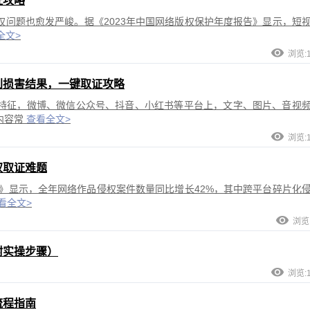
证攻略
问题也愈发严峻。据《2023年中国网络版权保护年度报告》显示，短
全文>
浏览:1
到损害结果，一键取证攻略
特征，微博、微信公众号、抖音、小红书等平台上，文字、图片、音视
内容常
查看全文>
浏览:1
权取证难题
告》显示，全年网络作品侵权案件数量同比增长42%，其中跨平台碎片化
看全文>
浏览:
附实操步骤）
浏览:1
流程指南