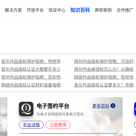
解决方案
开放平台
验证中心
知识百科
典型案例
合作推广
音乐作品版权保护指南：传统登记周期长成本高，可信时间戳1分钟出证全流程覆盖
原创作品版权保护攻略：可信时
音乐作品版权认证大概要花多少钱？可信时间戳低成本、1分钟出证全解析
原创作品被侵权怎么办？从确权到
原创作品版权保护指南：告别传统登记困境，可信时间戳认证1分钟出证
网络作品版权保护指南：告别传统登记困境，可
网络作品版权认证材料准备指南：权属界定、侵权预判、核心清单全解析
音乐作品版权认证要多久？传统登记耗
电子签约平台
更多百科
为电子合同提供可靠电子签名
平台详情
立即使用