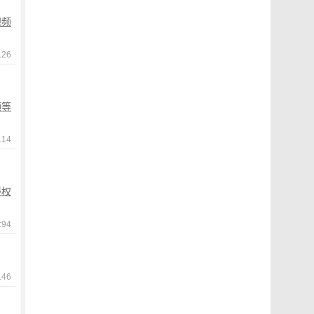
视频
26
频等
14
侵权
94
46