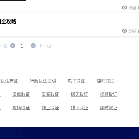
浏览:1
程全攻略
浏览:1
1
一页
下一页
上执法存证
行政执法证明
电子取证
律师取证
证
录像取证
录音取证
聊天取证
视频取证
证
现场取证
线上取证
线下取证
即时取证
取证
小程序取证
工程取证
施工取证
侵权取证
证
诈骗取证
合同纠纷取证
劳动争议取证