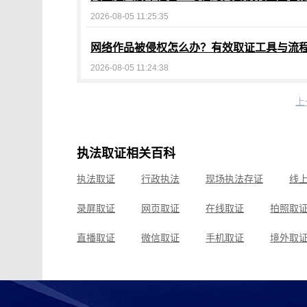
2026-08-05 11:25:35
网络作品被侵权怎么办？有效取证工具与流
2026-08-05 11:24:38
上
执法取证相关百科
执法取证
行政执法
现场执法存证
线
录屏取证
网页取证
在线取证
拍照取
直播取证
微信取证
手机取证
境外取
实时取证
电商取证
购物取证
公众号
经营取证
消费取证
家暴取证
电脑取