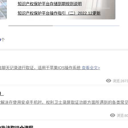
0
个
聊天记录进行取证，适用于苹果IOS操作系统
查看全文>
浏览:267
）
效解决在使用安卓手机时，权利卫士录屏取证功能方面所遇到的各类常
浏览:8