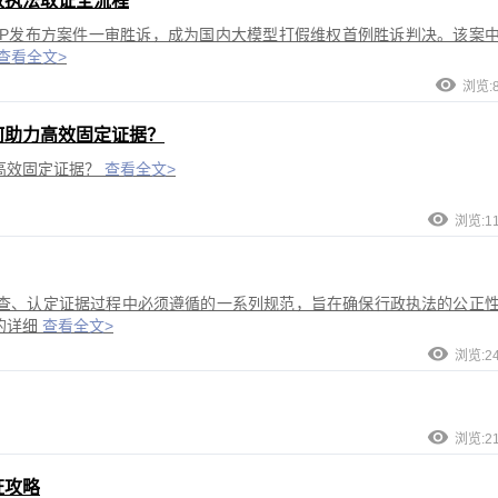
政执法取证全流程
APP发布方案件一审胜诉，成为国内大模型打假维权首例胜诉判决。该案
查看全文>
浏览:8
何助力高效固定证据？
高效固定证据？
查看全文>
浏览:1
查、认定证据过程中必须遵循的一系列规范，旨在确保行政执法的公正
的详细
查看全文>
浏览:2
浏览:2
证攻略