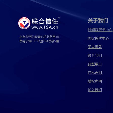
通信软件取证
即诈骗取证
造谣取证
违法广告取证
消费权益取证
食品违法取证
关于我们
网络违法取证
诉讼取证
犯罪取证
互
时间戳服务中心
北京市朝阳区酒仙桥北路甲10
国家授时中心
cad侵权取证
ktv侵权取证
MV侵权取证
号电子城IT产业园204号楼5层
荣誉资质
传奇侵权取证
大数据侵权取证
代码侵权取
联系我们
电子书侵权取证
店招侵权取证
短视频侵权
典型用户
房屋侵权取证
非法侵权取证
服装侵权取证
商标声明
版权声明
公证侵权取证
公众号侵权取证
购物侵权取
加入我们
互联网侵权取证
花型侵权取证
环境侵权取
监控侵权取证
京东侵权取证
境外侵权取证