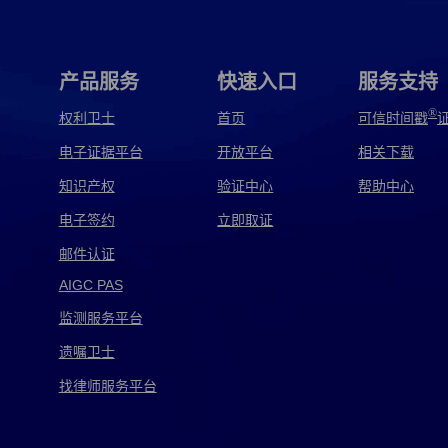
诽谤取证
离婚纠纷取证
监督取证
违法取证
处罚取证
环境保护违法取证
伪劣产品取证
电信诈骗取证
产品服务
快速入口
服务支持
联网取证
ai侵权取证
app侵权取证
c4d侵权取证
®
权利卫士
首页
可信时间戳
电子证据平台
开放平台
相关下载
餐饮店侵权取证
产品侵权取证
持续侵权取证
知识产权
验证中心
帮助中心
证
盗版侵权取证
电商侵权取证
电影侵权取证
电子签约
立即取证
取证
法务侵权取证
方法侵权取证
方正侵权取证
邮件认证
AIGC PAS
个人侵权取证
工艺侵权取证
公证处侵权取证
监测服务平台
证
广告侵权取证
国外侵权取证
汉仪侵权取证
遗嘱卫士
证
计算机侵权取证
家电侵权取证
家具侵权取证
找律师服务平台
跨境侵权取证
快消品侵权取证
劳务侵权取证