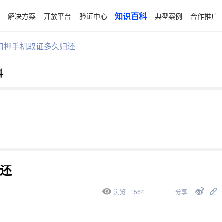
解决方案
开放平台
验证中心
知识百科
典型案例
合作推广
扣押手机取证多久归还
科
还
浏览 : 1564
分享 :