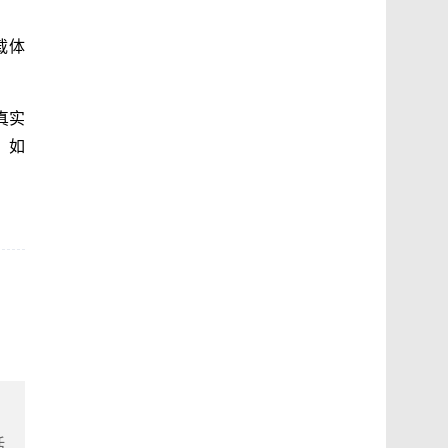
载体
真实
，如
括