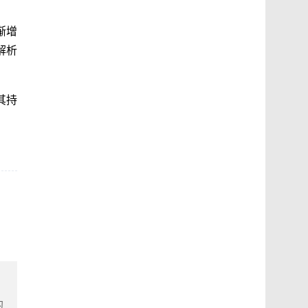
渐增
解析
其持
的