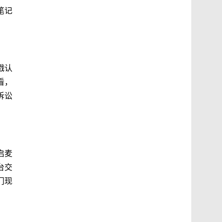
笔记
戳认
看，
诉讼
启麦
台交
门现