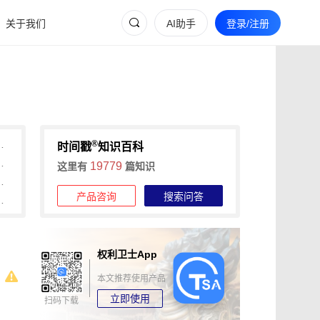
关于我们
AI助手
登录/注册
®
间戳助力快速确权与维权
时间戳
知识百科
维权的全流程证据收集攻略
19779
这里有
篇知识
信时间戳+权利卫士App高效维权
产品咨询
搜索问答
时长，可信时间戳1分钟出证
权利卫士App
本文推荐使用产品
立即使用
扫码下载