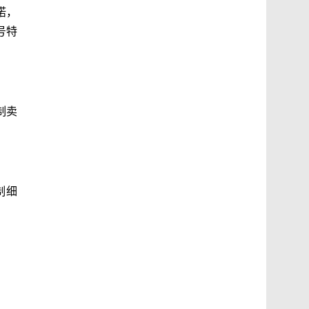
诺，
号特
制卖
制细