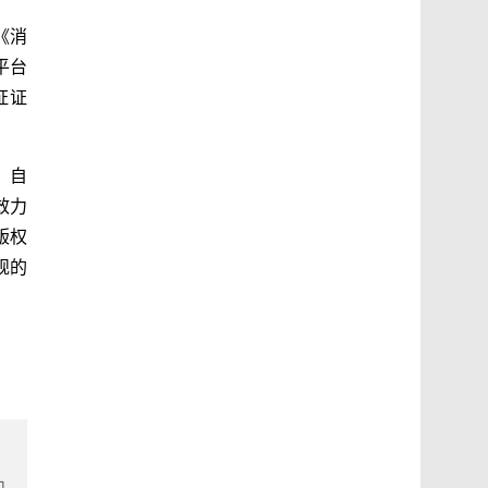
《消
平台
证证
，自
效力
版权
规的