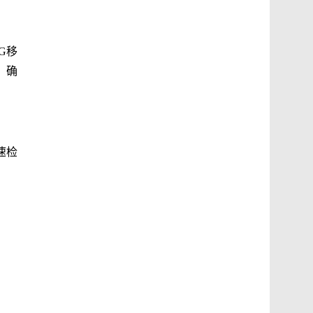
G移
，确
速检