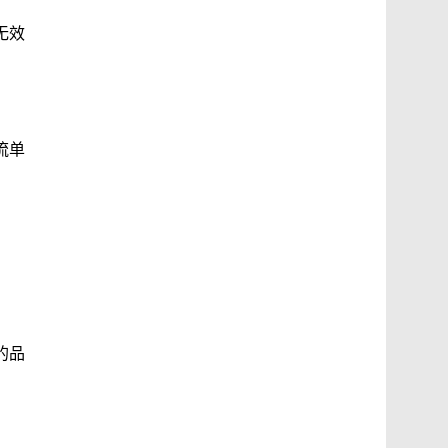
无效
流单
的品