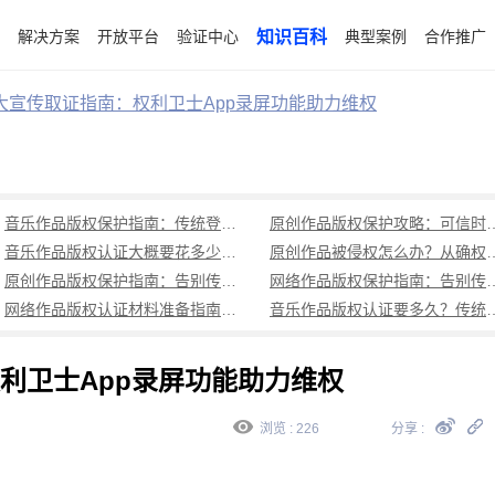
解决方案
开放平台
验证中心
知识百科
典型案例
合作推广
大宣传取证指南：权利卫士App录屏功能助力维权
音乐作品版权保护指南：传统登记周期长成本高，可信时间戳1分钟出证全流程覆盖
原创作品版权保护攻略：可信时
音乐作品版权认证大概要花多少钱？可信时间戳低成本、1分钟出证全解析
原创作品被侵权怎么办？从确权到
原创作品版权保护指南：告别传统登记困境，可信时间戳认证1分钟出证
网络作品版权保护指南：告别传统登记困境，可
网络作品版权认证材料准备指南：权属界定、侵权预判、核心清单全解析
音乐作品版权认证要多久？传统登记耗
利卫士App录屏功能助力维权
浏览 : 226
分享 :