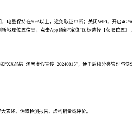
存储空间，电量保持在50%以上，避免取证中断；关闭WiFi，开启4G/5
新地理位置信息，点击App顶部“定位”图标选择【获取位置】
“XX品牌_淘宝虚假宣传_20240815”，便于后续分类管理与快
等夸大表述、伪造检测报告、虚构销量或评价。