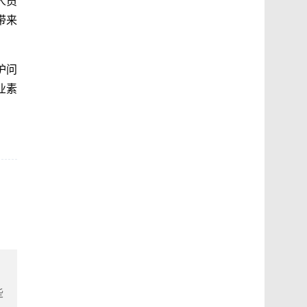
人员
带来
护问
业素
些