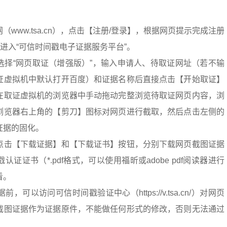
：
www.tsa.cn），点击【注册/登录】，根据网页提示完成注册
”进入“可信时间戳电子证据服务平台”。
选择“网页取证（增强版）”，输入申请人、待取证网址（若不输
证虚拟机中默认打开百度）和证据名称后直接点击【开始取证】
在取证虚拟机的浏览器中手动拖动完整浏览待取证网页内容，浏
浏览器右上角的【剪刀】图标对网页进行截取，然后点击左侧的
证据的固化。
点击【下载证据】和【下载证书】按钮，分别下载网页截图证据
戳认证证书（*.pdf格式，可以使用福昕或adobe pdf阅读器进行
看。
可以访问可信时间戳验证中心（https://v.tsa.cn/）对网页
截图证据作为证据原件，不能做任何形式的修改，否则无法通过