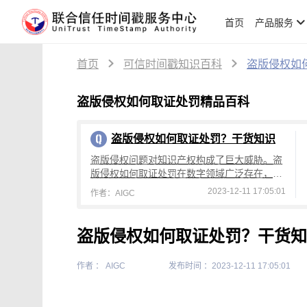
首页
产品服务
首页
可信时间戳知识百科
盗版侵权如
盗版侵权如何取证处罚精品百科
盗版侵权如何取证处罚？干货知识
盗版侵权问题对知识产权构成了巨大威胁。盗
版侵权如何取证处罚在数字领域广泛存在，给
版权方带来了严重损失。然而，取证和处罚存
2023-12-11 17:05:01
作者：AIGC
在一系列挑战，传统取证手段无法满足实时、
盗版侵权如何取证处罚？干货知
作者 ： AIGC
发布时间 ：2023-12-11 17:05:01