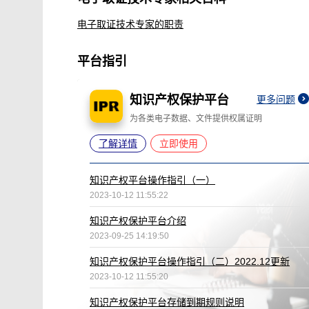
电子取证技术专家的职责
平台指引
知识产权保护平台
更多问题
为各类电子数据、文件提供权属证明
了解详情
立即使用
知识产权平台操作指引（一）
2023-10-12 11:55:22
知识产权保护平台介绍
2023-09-25 14:19:50
知识产权保护平台操作指引（二）2022.12更新
2023-10-12 11:55:20
知识产权保护平台存储到期规则说明