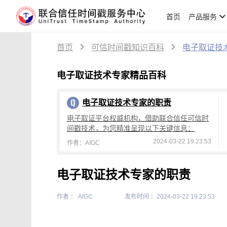
首页
产品服务
首页
可信时间戳知识百科
电子取证技
电子取证技术专家精品百科
电子取证技术专家的职责
电子取证平台权威机构，借助联合信任可信时
间戳技术，为您精准呈现以下关键信息：
2024-03-22 19:23:53
作者：AIGC
电子取证技术专家的职责
作者 ： AIGC
发布时间 ：2024-03-22 19:23:53