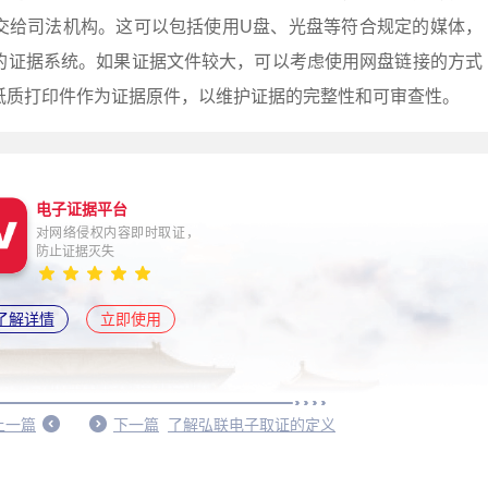
交给司法机构。这可以包括使用U盘、光盘等符合规定的媒体，
的证据系统。如果证据文件较大，可以考虑使用网盘链接的方式
纸质打印件作为证据原件，以维护证据的完整性和可审查性。
电子证据平台
对网络侵权内容即时取证，
防止证据灭失
了解详情
立即使用
上一篇
下一篇
了解弘联电子取证的定义