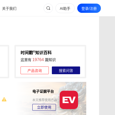
关于我们
AI助手
登录/注册
®
时间戳
知识百科
19764
这里有
篇知识
产品咨询
搜索问答
电子证据平台
本文推荐使用产品
立即使用