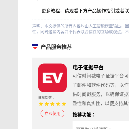
更多教程，请观看下方产品操作指引或者联
声明：本文提供的所有内容均由人工智能模型输出，因
性，同时这些内容并不代表联合信任的立场或观点，不
产品服务推荐
电子证据平台
可信时间戳电子证据平台可
子邮件和软件代码等，以作
供时间戳服务，以确保证据
推荐指数 ：
整性和真实性，以便支持其
立即使用
推荐功能 ：