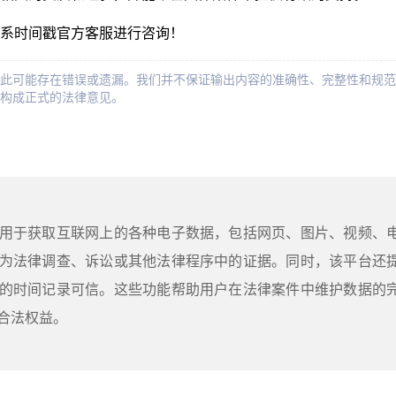
系时间戳官方客服进行咨询！
此可能存在错误或遗漏。我们并不保证输出内容的准确性、完整性和规范
构成正式的法律意见。
用于获取互联网上的各种电子数据，包括网页、图片、视频、
为法律调查、诉讼或其他法律程序中的证据。同时，该平台还
的时间记录可信。这些功能帮助用户在法律案件中维护数据的
合法权益。