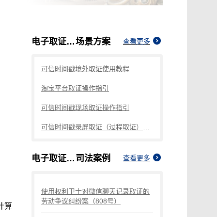
电子取证技术专家
场景方案
查看更多
可信时间戳境外取证使用教程
淘宝平台取证操作指引
可信时间戳现场取证操作指引
可信时间戳录屏取证（过程取证）操作指引
电子取证技术专家
司法案例
查看更多
使用权利卫士对微信聊天记录取证的
劳动争议纠纷案（808号）
计算