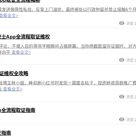
pp取证全流程揭秘
持续发送侮辱性私信、反复上门滋扰，最终被处以行政拘留并禁止接触6个
查看全文>
浏览:1
士App全流程取证维权
评论，不堪入目的辱骂字眼瞬间占据屏幕。当你想截图留存证据时，对
连向平
查看全文>
浏览:1
证维权全攻略
美妆博主林小姐，睡前刷小红书时发现一篇匿名帖子，捏造她收高额推广
近
查看全文>
浏览:2
p全流程取证指南
浏览:2
证指南