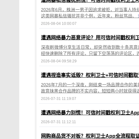
遭网暴私信骚扰别慌！可信时间戳权利卫士A
2026年6月，株洲一男子因追求被拒，对当事人
这类网暴私信骚扰并非个例，近年来，粉丝骂战、
2026-08-04 10:00:07
遭遇网络暴力恶意评论？用可信时间戳权利卫
深夜刷微博分享生活日常，却突然收到数十条恶意
经快速删除了所有评论，只留下空荡荡的评论区，
2026-08-04 09:58:29
遭遇捏造事实诋毁？权利卫士+可信时间戳取
2026年7月的一个深夜，刚结束一场品牌合作的
故意抹黑合作品牌的不实内容，短短两小时就获得
2026-07-31 11:19:07
遭遇网络暴力别慌！可信时间戳权利卫士Ap
2026-07-31 11:12:11
网购商品货不对板？权利卫士App全流程取