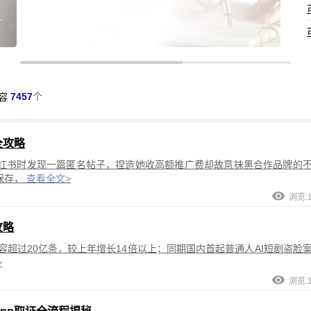
7457
个
容
全攻略
红书时发现一篇匿名帖子，捏造她收高额推广费却故意抹黑合作品牌的
保存，
查看全文>
浏览:1
攻略
内容超过20亿条，较上年增长14倍以上；同期国内首起普通人AI短剧盗脸
>
浏览:1