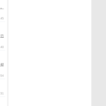
月。
45
方已
40
费却
54
31