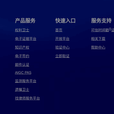
广告电子取证
贵州电子取证
国内电子取证
海鑫电子取证
邯郸电子取证
韩国电子取证
产品服务
快速入口
服务支持
嘉琦电子取证
监察电子取证
监控电子取证
®
权利卫士
首页
可信时间戳
电子证据平台
开放平台
相关下载
江阴电子取证
讲解电子取证
交警电子取证
知识产权
验证中心
帮助中心
警察电子取证
军用电子取证
开源电子取证
电子签约
立即取证
快递电子取证
矿机电子取证
兰州电子取证
邮件认证
AIGC PAS
龙信电子取证
泸西电子取证
旅游电子取证
监测服务平台
美亚电子取证
免费电子取证
耐特电子取证
遗嘱卫士
皮浩电子取证
品行电子取证
平航电子取证
找律师服务平台
千麦电子取证
取证电子取证
全球电子取证