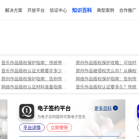
解决方案
开放平台
验证中心
知识百科
典型案例
合作推广
音乐作品版权保护指南：传统登记周期长成本高，可信时间戳1分钟出证全流程覆盖
原创作品版权保护攻略：可信时
音乐作品版权认证大概要花多少钱？可信时间戳低成本、1分钟出证全解析
原创作品被侵权怎么办？从确权到
原创作品版权保护指南：告别传统登记困境，可信时间戳认证1分钟出证
网络作品版权保护指南：告别传统登记困境，可
网络作品版权认证材料准备指南：权属界定、侵权预判、核心清单全解析
音乐作品版权认证要多久？传统登记耗
电子签约平台
更多百科
为电子合同提供可靠电子签名
平台详情
立即使用