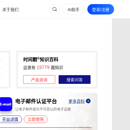
关于我们
AI助手
登录/注册
®
间戳助力快速确权与维权
时间戳
知识百科
维权的全流程证据收集攻略
19779
这里有
篇知识
信时间戳+权利卫士App高效维权
产品咨询
搜索问答
时长，可信时间戳1分钟出证
电子邮件认证平台
A
更多百科
让电子邮件成为不可否认的电子证据
为
平台详情
立即使用
平台详情