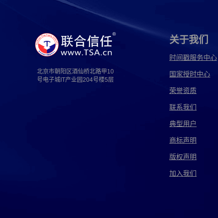
福州电子取证
高速电子取证
固定电子取证
国外电子取证
国信电子取证
海关电子取证
关于我们
杭州电子取证
河南电子取证
即时电子取证
时间戳服务中心
北京市朝阳区酒仙桥北路甲10
国家授时中心
兼任电子取证
简化电子取证
江西电子取证
号电子城IT产业园204号楼5层
荣誉资质
交通电子取证
解释电子取证
经侦电子取证
联系我们
可信电子取证
跨国电子取证
跨境电子取证
典型用户
离婚电子取证
猎鹰电子取证
灵猴电子取证
商标声明
版权声明
律师电子取证
漫音电子取证
美国电子取证
加入我们
南京电子取证
内存电子取证
磐石电子取证
苹果电子取证
企业电子取证
汽车电子取证