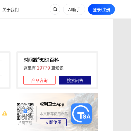
关于我们
AI助手
登录/注册
®
间戳助力快速确权与维权
时间戳
知识百科
维权的全流程证据收集攻略
19779
这里有
篇知识
信时间戳+权利卫士App高效维权
产品咨询
搜索问答
时长，可信时间戳1分钟出证
权利卫士App
本文推荐使用产品
立即使用
扫码下载