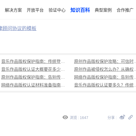
解决方案
开放平台
验证中心
知识百科
典型案例
合作推广
律顾问协议的模板
音乐作品版权保护指南：传统登记周期长成本高，可信时间戳1分钟出证全流程覆盖
原创作品版权保护攻略：可信时
音乐作品版权认证大概要花多少钱？可信时间戳低成本、1分钟出证全解析
原创作品被侵权怎么办？从确权到
原创作品版权保护指南：告别传统登记困境，可信时间戳认证1分钟出证
网络作品版权保护指南：告别传统登记困境，可
网络作品版权认证材料准备指南：权属界定、侵权预判、核心清单全解析
音乐作品版权认证要多久？传统登记耗
浏览 : 1647
分享 :