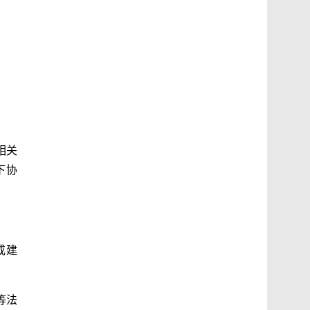
相关
下协
或建
等法