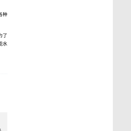
各种
为了
能水
录