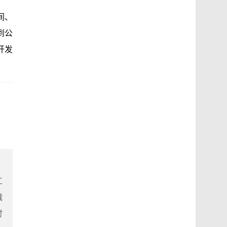
间、
到公
开发
工
戳
时