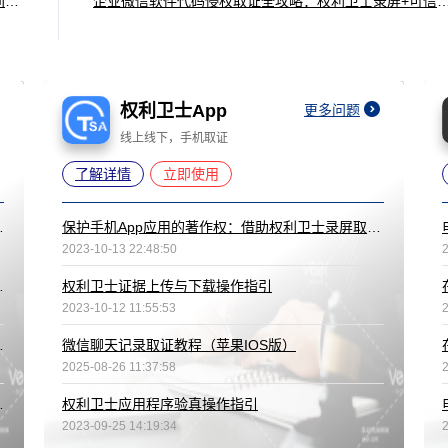
拼多多软件代码侵权取证指南：权利卫士App+可信时间戳全流程操作
企业微信软件代码侵权取证全攻略：权利卫士录屏+可信时
权利卫士App
更多问题
线上线下，手机取证
了解详情
立即使用
间戳录屏进行证据固化
保护手机App应用的著作权：借助权利卫士录屏取证工具
2023-10-13 22:48:50
防操作系统内容的盗用问题。
权利卫士证据上传与下载操作指引
2023-10-12 11:55:53
屏工具的维权利器
微信聊天记录取证教程（苹果IOS版）
2025-08-26 11:37:58
间戳录屏进行证据固化
权利卫士应用程序验真操作指引
2023-09-25 14:19:34