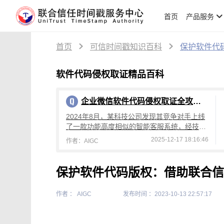
首页
产品服务
首页
可信时间戳知识百科
保护软件代
软件代码侵权取证精品百科
企业微信软件代码侵权取证全攻略：权利卫士录屏+可信时间戳认证实操指南
2024年8月，某科技公司发现其竞争对手上线
了一款功能高度相似的智能客服系统，经技术
比对，核心算法模块与企业自主研发的代码相
2025-12-17 18:16:46
作者：AIGC
似度达92%。公司内部排查发现，前技
保护软件代码版权：借助联合信
作者 ： AIGC
发布时间 ：2023-10-13 22:57:17