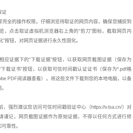
取证
得完全的操作权限。仔细浏览待取证的网页内容，确保您捕捉到
览，点击取证虚拟机浏览器右上角的“剪刀”图标，截取网页内
化”按钮，对网页证据进行永久性固化。
相应证据下的“下载证据”按钮，以获取网页截图证据（保存为
击“下载证书”按钮，以获取可信时间戳认证证书（保存为*.pdf格
obe PDF阅读器查看）。将这些文件下载到您的本地电脑，以备
用。
烈建议您访问可信时间戳验证中心（https://v.tsa.cn/）对
请谨记，网页截图证据作为原始证据，不得以任何方式进行修
和可靠性。