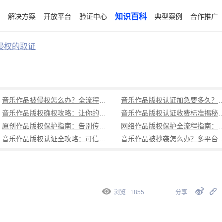
解决方案
开放平台
验证中心
知识百科
典型案例
合作推广
侵权的取证
音乐作品被侵权怎么办？全流程取证及维权指南
音乐作品版权认证加急要多久？可信时
音乐作品版权确权攻略：让你的作品拥有专属保护
音乐作品版权认证收费标准揭秘：可信时间
原创作品版权保护指南：告别传统登记困境，可信时间戳认证全流程解析
网络作品版权保护全流程指南：传统版权登
音乐作品版权认证全攻略：可信时间戳实操指南（含避坑与对比）
音乐作品被抄袭怎么办？多平
浏览 : 1855
分享 :