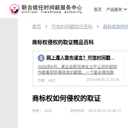
首页
产品服务
首页
可信时间戳知识百科
商标权如何
商标权侵权的取证精品百科
网上遭人散布谣言？可信时间戳权利卫士合法取证全攻略
2026年6月，某企业职员林女士在公司内部协
作群看到同事转发的截图，一个匿名微信群里
有人捏造她利用职务之便收受贿赂的谣言，附
2026-08-05 11:25:35
作者：AIGC
带的“聊天记录”看起来真假难辨。当她
商标权如何侵权的取证
作者 ： AIGC
发布时间 ：2024-04-10 16:46:17