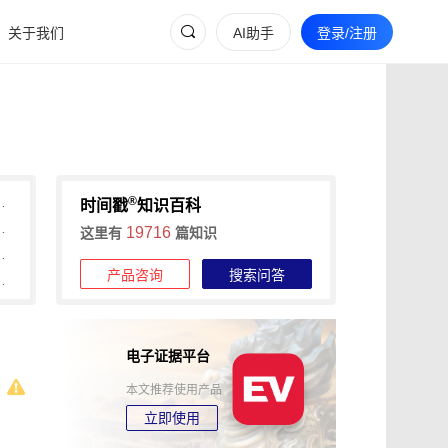
关于我们
AI助手
登录/注册
®
间戳1分钟出证、全流程可追溯
时间戳
知识百科
戳低成本、1分钟出证全流程确权
19716
这里有
篇知识
记局限多，可信时间戳认证来助力
产品咨询
搜索问答
台取证维权全流程攻略
电子证据平台
本文推荐使用产品
立即使用