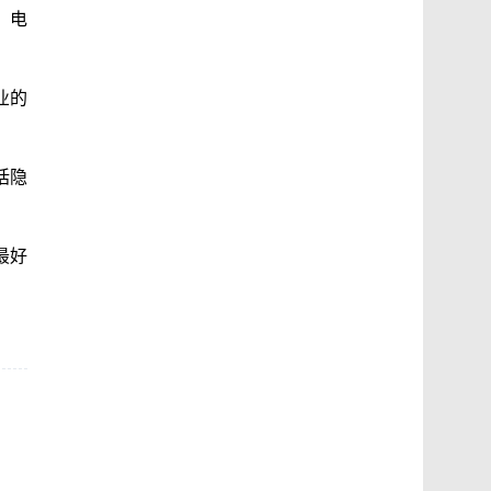
、电
业的
括隐
最好