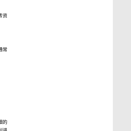
传资
通常
细的
利进