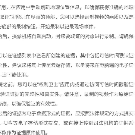
”应用，在应用中手动刷新地理位置信息，以确保获得准确的地理
像取证”功能。在界面的顶部，您可以选择录制视频的画质以及是
击底部的录制按钮，开始录制以记录现场事件。
始后，摄像机将自动启动，对您要取证的对象进行录制。请确保
可以在证据列表中查看所创建的证据，其中包括可信时间戳认证
全性，建议您将其上传至云端存储，以备将来在电脑端的电子证
.cn/）上下载使用。
院之前，您可以在“权利卫士”应用内或通过访问可信时间戳验证
sa.cn/）来验证证据的完整性和真实性。请注意，录制的视频作为原始证
修改，以确保验证的有效性。
化后的证据为电子数据形式的证据，应按照法律规定的方式提交
、U盘等电子存储形式提交，或直接上传到司法机构的证据系
不能作为证据原件使用。