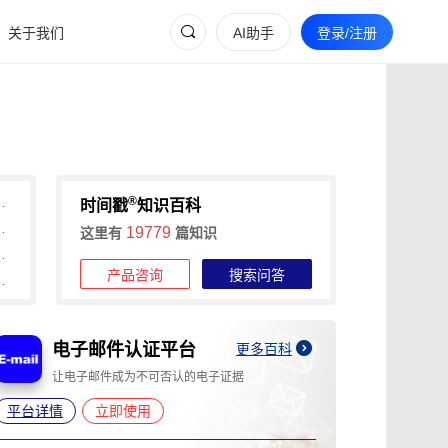
关于我们
AI助手
登录/注册
®
间戳助力快速确权与维权
时间戳
知识百科
维权的全流程证据收集攻略
19779
这里有
篇知识
信时间戳+权利卫士App高效维权
产品咨询
搜索问答
时长，可信时间戳1分钟出证
电子邮件认证平台
A
更多百科
让电子邮件成为不可否认的电子证据
为
平台详情
立即使用
平台详情