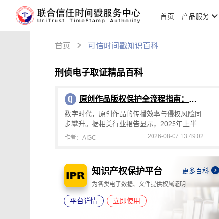
首页
产品服务
首页
可信时间戳知识百科
刑侦电子取证精品百科
原创作品版权保护全流程指南：从创作到维权，可信时间戳平台操作详解
数字时代，原创作品的传播效率与侵权风险同
步攀升。据相关行业报告显示，2025年上半年
国内原创作品侵权投诉量较去年同期增长4
2026-08-07 13:49:02
作者：AIGC
2%，其中文字、设计、音乐类作品侵权占
知识产权保护平台
更多百科
更多百科
灭失
为各类电子数据、文件提供权属证明
平台详情
立即使用