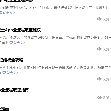
pp取证全流程揭秘
持续发送侮辱性私信、反复上门滋扰，最终被处以行政拘留并禁止接触6个
查看全文>
浏览:1
士App全流程取证维权
评论，不堪入目的辱骂字眼瞬间占据屏幕。当你想截图留存证据时，对
连向平
查看全文>
浏览:1
证维权全攻略
美妆博主林小姐，睡前刷小红书时发现一篇匿名帖子，捏造她收高额推广
近
查看全文>
浏览:2
p全流程取证指南
浏览:2
证指南