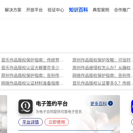
解决方案
开放平台
验证中心
知识百科
典型案例
合作推广
音乐作品版权保护指南：传统登记周期长成本高，可信时间戳1分钟出证全流程覆盖
原创作品版权保护攻略：可信时
音乐作品版权认证大概要花多少钱？可信时间戳低成本、1分钟出证全解析
原创作品被侵权怎么办？从确权到
原创作品版权保护指南：告别传统登记困境，可信时间戳认证1分钟出证
网络作品版权保护指南：告别传统登记困境，可
网络作品版权认证材料准备指南：权属界定、侵权预判、核心清单全解析
音乐作品版权认证要多久？传统登记耗
电子签约平台
更多百科
为电子合同提供可靠电子签名
平台详情
立即使用