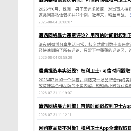
遭网暴私信骚扰别慌！可信时间戳权利卫士A
2026年6月，株洲一男子因追求被拒，对当事人
这类网暴私信骚扰并非个例，近年来，粉丝骂战、
2026-08-04 10:00:07
遭遇网络暴力恶意评论？用可信时间戳权利卫
深夜刷微博分享生活日常，却突然收到数十条恶意
经快速删除了所有评论，只留下空荡荡的评论区，
2026-08-04 09:58:29
遭遇捏造事实诋毁？权利卫士+可信时间戳取
2026年7月的一个深夜，刚结束一场品牌合作的
故意抹黑合作品牌的不实内容，短短两小时就获得
2026-07-31 11:19:07
遭遇网络暴力别慌！可信时间戳权利卫士Ap
2026-07-31 11:12:11
网购商品货不对板？权利卫士App全流程取