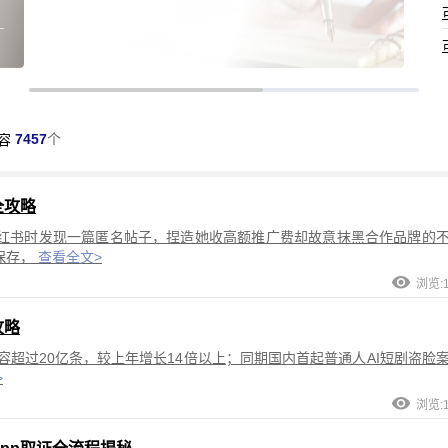
7457
个
容
全攻略
红书时发现一篇匿名帖子，捏造她收高额推广费却故意抹黑合作品牌的
保存，
查看全文>
浏览:1
攻略
内容超过20亿条，较上年增长14倍以上；同期国内首起普通人AI短剧盗脸
>
浏览:1