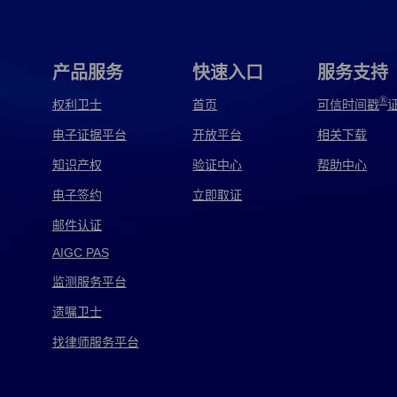
广告电子取证
贵州电子取证
国内电子取证
海鑫电子取证
邯郸电子取证
韩国电子取证
产品服务
快速入口
服务支持
嘉琦电子取证
监察电子取证
监控电子取证
®
权利卫士
首页
可信时间戳
电子证据平台
开放平台
相关下载
江阴电子取证
讲解电子取证
交警电子取证
知识产权
验证中心
帮助中心
警察电子取证
警方电子取证
军用电子取证
电子签约
立即取证
跨境电子取证
快递电子取证
矿机电子取证
邮件认证
AIGC PAS
灵猴电子取证
龙信电子取证
泸西电子取证
监测服务平台
美国电子取证
美亚电子取证
免费电子取证
遗嘱卫士
磐石电子取证
皮浩电子取证
品行电子取证
找律师服务平台
汽车电子取证
千麦电子取证
取证电子取证