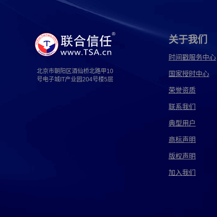
福州电子取证
高速电子取证
固定电子取证
国外电子取证
国信电子取证
海关电子取证
关于我们
杭州电子取证
河南电子取证
即时电子取证
时间戳服务中心
北京市朝阳区酒仙桥北路甲10
国家授时中心
兼任电子取证
简化电子取证
江西电子取证
号电子城IT产业园204号楼5层
荣誉资质
交通电子取证
解释电子取证
经侦电子取证
联系我们
开源电子取证
可信电子取证
跨国电子取证
典型用户
兰州电子取证
离婚电子取证
猎鹰电子取证
商标声明
版权声明
旅游电子取证
律师电子取证
漫音电子取证
加入我们
耐特电子取证
南京电子取证
内存电子取证
平航电子取证
苹果电子取证
企业电子取证