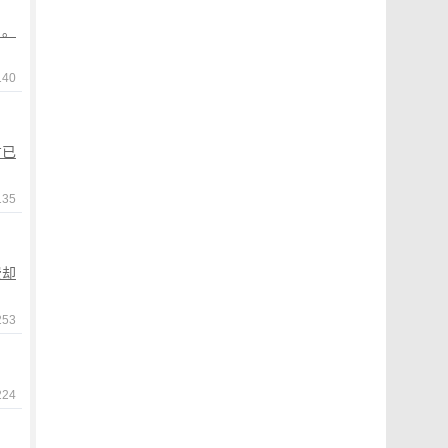
月。
40
方已
35
费却
53
24