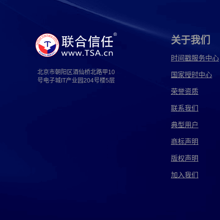
高速电子取证
固定电子取证
广告电子取证
国信电子取证
海关电子取证
海鑫电子取证
关于我们
河南电子取证
即时电子取证
嘉琦电子取证
时间戳服务中心
北京市朝阳区酒仙桥北路甲10
国家授时中心
简化电子取证
江西电子取证
江阴电子取证
号电子城IT产业园204号楼5层
荣誉资质
解释电子取证
经侦电子取证
警察电子取证
联系我们
可信电子取证
跨国电子取证
跨境电子取证
典型用户
离婚电子取证
猎鹰电子取证
灵猴电子取证
商标声明
版权声明
律师电子取证
漫音电子取证
美国电子取证
加入我们
南京电子取证
内存电子取证
磐石电子取证
苹果电子取证
企业电子取证
汽车电子取证