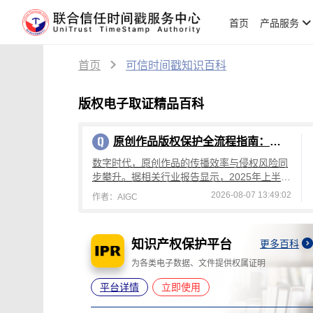
首页
产品服务
首页
可信时间戳知识百科
版权电子取证精品百科
原创作品版权保护全流程指南：从创作到维权，可信时间戳平台操作详解
数字时代，原创作品的传播效率与侵权风险同
步攀升。据相关行业报告显示，2025年上半年
国内原创作品侵权投诉量较去年同期增长4
2026-08-07 13:49:02
作者：AIGC
2%，其中文字、设计、音乐类作品侵权占
知识产权保护平台
更多百科
更多百科
灭失
为各类电子数据、文件提供权属证明
平台详情
立即使用