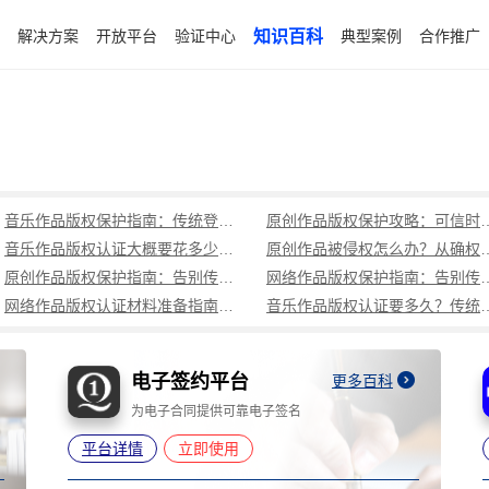
解决方案
开放平台
验证中心
知识百科
典型案例
合作推广
音乐作品版权保护指南：传统登记周期长成本高，可信时间戳1分钟出证全流程覆盖
原创作品版权保护攻略：可信时
音乐作品版权认证大概要花多少钱？可信时间戳低成本、1分钟出证全解析
原创作品被侵权怎么办？从确权到
原创作品版权保护指南：告别传统登记困境，可信时间戳认证1分钟出证
网络作品版权保护指南：告别传统登记困境，可
网络作品版权认证材料准备指南：权属界定、侵权预判、核心清单全解析
音乐作品版权认证要多久？传统登记耗
电子签约平台
更多百科
为电子合同提供可靠电子签名
平台详情
立即使用