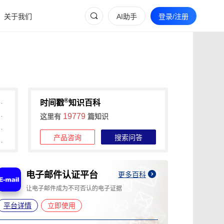
关于我们
AI助手
登录/注册
®
间戳助力快速确权与维权
时间戳
知识百科
维权的全流程证据收集攻略
19779
这里有
篇知识
信时间戳+权利卫士App高效维权
产品咨询
搜索问答
时长，可信时间戳1分钟出证
电子邮件认证平台
A
更多百科
让电子邮件成为不可否认的电子证据
为
平台详情
立即使用
平台详情