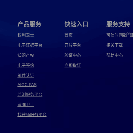
贵州电子取证
国内电子取证
国外电子取证
邯郸电子取证
韩国电子取证
杭州电子取证
产品服务
快速入口
服务支持
监察电子取证
监控电子取证
兼任电子取证
®
权利卫士
首页
可信时间戳
电子证据平台
开放平台
相关下载
讲解电子取证
交警电子取证
交通电子取证
知识产权
验证中心
帮助中心
警方电子取证
军用电子取证
开源电子取证
电子签约
立即取证
快递电子取证
矿机电子取证
兰州电子取证
邮件认证
AIGC PAS
龙信电子取证
泸西电子取证
旅游电子取证
监测服务平台
美亚电子取证
免费电子取证
耐特电子取证
遗嘱卫士
皮浩电子取证
品行电子取证
平航电子取证
找律师服务平台
千麦电子取证
取证电子取证
全球电子取证