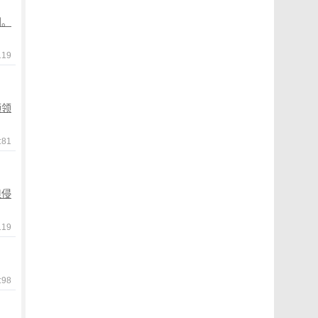
剧。
19
频领
81
但侵
19
98